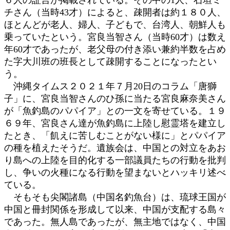
チさん（当時43才）によると、疎開者は約１８０人、
ほとんどが老人、婦人、子どもで、台湾人、朝鮮人も
乗っていたという。宮良当智さん（当時60才）は数え
年60才であったが、老父母の付き添い兼約半数を占め
た字大川班の班長として疎開することになったとい
う。
沖縄タイムス２０２１年７月20日のコラム「唐獅
子」に、宮良当智さんのひ孫に当たる宮良麻奈美さん
が「魚釣島のパパイア」との一文を寄せている。１９
６９年、宮良さん達が魚釣島に上陸し慰霊塔を建立し
たとき、「飢えに苦しむことがない様に」とパパイア
の種を植えたそうだ。遺族会は、中国との対立をあお
り島への上陸を目的化する一部議員たちの行動を批判
し、争いの火種になる行動を望まないとハッキリ述べ
ている。
そもそも尖閣諸島（中国名釣魚台）は、琉球王国が
中国と冊封関係を形成して以来、中国が支配する島々
であった。無人島であったが、無主地ではなく、中国