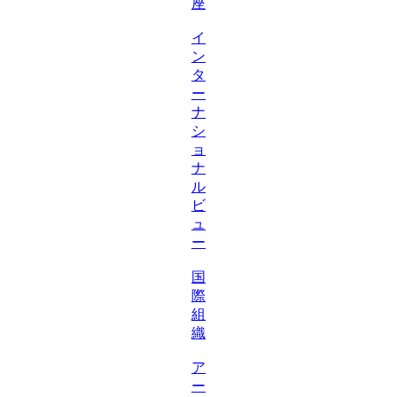
座
イ
ン
タ
ー
ナ
シ
ョ
ナ
ル
ビ
ュ
ー
国
際
組
織
ア
ー