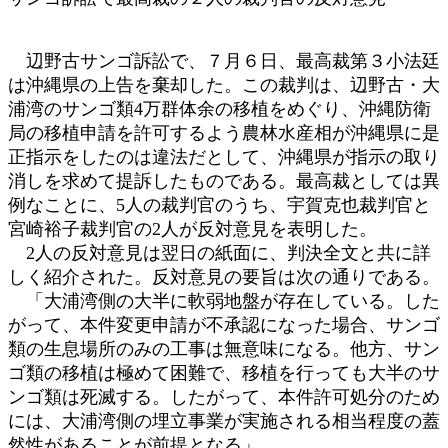
辺野古サンゴ訴訟で、７月６日、最高裁第３小法廷
は沖縄県の上告を棄却した。この裁判は、辺野古・大
浦湾のサンゴ類4万群体余の移植をめぐり、沖縄防衛
局の移植申請を許可するよう農林水産相が沖縄県に是
正指示をしたのは違法だとして、沖縄県が指示の取り
消しを求めて提訴したものである。最高裁としては異
例なことに、5人の裁判官のうち、宇賀克也裁判官と
宮崎裕子裁判官の2人が反対意見を表明した。
2人の反対意見は翌日の紙面に、判決全文と共に詳
しく紹介された。反対意見の要旨は次の通りである。
「大浦湾側の大半に軟弱地盤が存在している。した
がって、本件変更申請が不承認になった場合、サンゴ
類の生息場所のみの工事は無意味になる。他方、サン
ゴ類の移植は極めて困難で、移植を行っても大半のサ
ンゴ類は死滅する。したがって、本件許可処分のため
には、大浦湾側の埋立事業が実施される相当程度の蓋
然性があることが前提となる」。