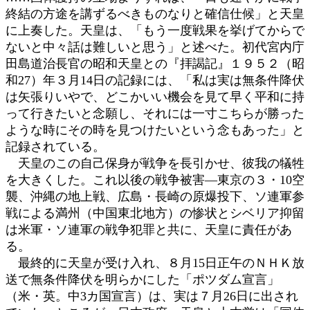
終結の方途を講ずるべきものなりと確信仕候」と天皇
に上奏した。天皇は、「もう一度戦果を挙げてからで
ないと中々話は難しいと思う」と述べた。初代宮内庁
田島道治長官の昭和天皇との『拝謁記』１９５２（昭
和27）年３月14日の記録には、「私は実は無条件降伏
は矢張りいやで、どこかいい機会を見て早く平和に持
って行きたいと念願し、それには一寸こちらが勝った
ような時にその時を見つけたいという念もあった」と
記録されている。
天皇のこの自己保身が戦争を長引かせ、彼我の犠牲
を大きくした。これ以後の戦争被害―東京の３・10空
襲、沖縄の地上戦、広島・長崎の原爆投下、ソ連軍参
戦による満州（中国東北地方）の惨状とシベリア抑留
は米軍・ソ連軍の戦争犯罪と共に、天皇に責任があ
る。
最終的に天皇が受け入れ、８月15日正午のＮＨＫ放
送で無条件降伏を明らかにした「ポツダム宣言」
（米・英。中3カ国宣言）は、実は７月26日に出され