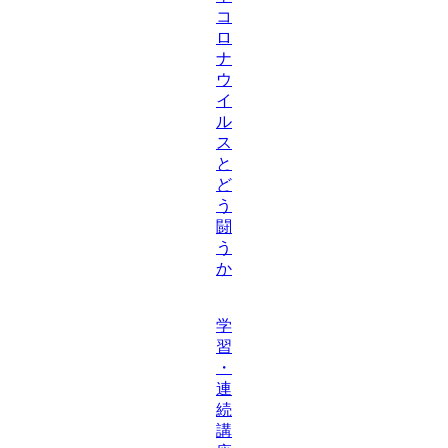
コ
ロ
ナ
ウ
イ
ル
ス
と
ど
う
闘
う
か
学
習
・
連
続
講