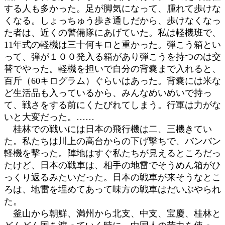
する人も多かった。足が脚気になって、腫れて歩けな
くなる。しょっちゅう歩き通しだから、歩けなくなっ
た者は、近くの警備隊にあげていた。私は軽機班で、
11年式の軽機は三十何キロと重かった。弾こう箱とい
って、弾が１００発入る箱があり弾こうを持つのは交
替でやった。軽機を担いで自分の背嚢まで入れると、
百斤（60キログラム）ぐらいはあった。背嚢には米な
ど生活品も入っているから、みんなめいめいで持っ
て、戦さをする前にくたびれてしまう。行軍は力がな
いと大変だった。……
桂林での戦いには日本の飛行機は二、三機きてい
た。私たちは川上の高台からの下げ撃ちで、バンバン
軽機を撃った。陣地はすぐ私たちが見えるところだっ
たけど、日本の戦車は、相手の地雷でそうめん箱がひ
っくり返るみたいだった。日本の戦車が来そうなとこ
ろは、地雷を埋めてあって味方の戦車はだいぶやられ
た。
釜山から朝鮮、満州から北支、中支、宝慶、桂林と