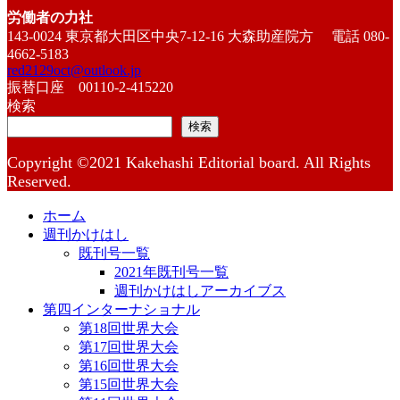
労働者の力社
143-0024 東京都大田区中央7-12-16 大森助産院方 電話 080-
4662-5183
red2129oct@outlook.jp
振替口座 00110-2-415220
検索
検索
Copyright ©2021 Kakehashi Editorial board. All Rights
Reserved.
ホーム
週刊かけはし
既刊号一覧
2021年既刊号一覧
週刊かけはしアーカイブス
第四インターナショナル
第18回世界大会
第17回世界大会
第16回世界大会
第15回世界大会