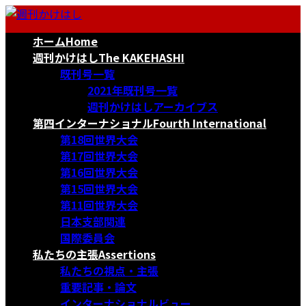
コ
ナ
ン
ビ
ホーム
Home
テ
ゲ
ン
ー
週刊かけはし
The KAKEHASHI
ツ
シ
既刊号一覧
へ
ョ
2021年既刊号一覧
ス
ン
週刊かけはしアーカイブス
キ
に
第四インターナショナル
Fourth International
ッ
移
第18回世界大会
プ
動
第17回世界大会
第16回世界大会
第15回世界大会
第11回世界大会
日本支部関連
国際委員会
私たちの主張
Assertions
私たちの視点・主張
重要記事・論文
インターナショナルビュー