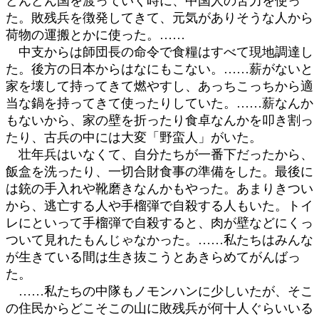
どんどん国を渡っていく時に、中国人の苦力を使っ
た。敗残兵を徴発してきて、元気がありそうな人から
荷物の運搬とかに使った。……
中支からは師団長の命令で食糧はすべて現地調達し
た。後方の日本からはなにもこない。……薪がないと
家を壊して持ってきて燃やすし、あっちこっちから適
当な鍋を持ってきて使ったりしていた。……薪なんか
もないから、家の壁を折ったり食卓なんかを叩き割っ
たり、古兵の中には大変「野蛮人」がいた。
壮年兵はいなくて、自分たちが一番下だったから、
飯盒を洗ったり、一切合財食事の準備をした。最後に
は銃の手入れや靴磨きなんかもやった。あまりきつい
から、逃亡する人や手榴弾で自殺する人もいた。トイ
レにといって手榴弾で自殺すると、肉が壁などにくっ
ついて見れたもんじゃなかった。……私たちはみんな
が生きている間は生き抜こうとあきらめてがんばっ
た。
……私たちの中隊もノモンハンに少しいたが、そこ
の住民からどこそこの山に敗残兵が何十人ぐらいいる