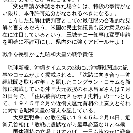
「変更申請が承認された場合には、特段の事情がな
い限り、本件許可処分がなされるべきになる」。
こうした見解は裁判官としての最低限の合理的な見
解と言えるだろう。米国の民主党議員も反対意見の存
在に注目しているという。玉城デニー知事は変更申請
を明確に不許可にし、県内外に強くアピールせよ！
戦争を長引かせた昭和天皇の戦争責任
琉球新報、沖縄タイムスの2紙には沖縄戦関連の記
事やコラムがよく掲載される。「沈黙に向き合う―沖
縄戦聞き取り47年」と題したロングラン・コラムを新
報に掲載している沖国大元教授の石原昌家さんは７月
21日号で、「住民被害の元凶を示す史料」の一つとし
て、１９４５年２月の近衛文麿元首相の上奏文とそれ
に対する昭和天皇の答えを記している。
「大東亜戦争」の敗色濃い１９４５年２月14日、近
衛元首相は「敗戦は遺憾ながら最早必至なりと存候。
……国体護持の立場よりすれば、一日も速やかに戦争