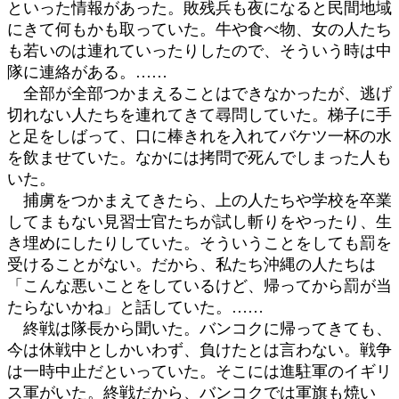
といった情報があった。敗残兵も夜になると民間地域
にきて何もかも取っていた。牛や食べ物、女の人たち
も若いのは連れていったりしたので、そういう時は中
隊に連絡がある。……
全部が全部つかまえることはできなかったが、逃げ
切れない人たちを連れてきて尋問していた。梯子に手
と足をしばって、口に棒きれを入れてバケツ一杯の水
を飲ませていた。なかには拷問で死んでしまった人も
いた。
捕虜をつかまえてきたら、上の人たちや学校を卒業
してまもない見習士官たちが試し斬りをやったり、生
き埋めにしたりしていた。そういうことをしても罰を
受けることがない。だから、私たち沖縄の人たちは
「こんな悪いことをしているけど、帰ってから罰が当
たらないかね」と話していた。……
終戦は隊長から聞いた。バンコクに帰ってきても、
今は休戦中としかいわず、負けたとは言わない。戦争
は一時中止だといっていた。そこには進駐軍のイギリ
ス軍がいた。終戦だから、バンコクでは軍旗も焼い