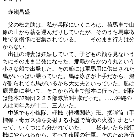
赤嶺昌盛
父の松之助は、私が兵隊にいくころは、荷馬車で山
原の山から薪を運んだりしていたが、そのうち馬車徴
用で防衛隊に召集されている。……そのまま行方は分
からない。
出征の時妻は妊娠していて、子どもの顔を見ないう
ちにそのまま出発になった。那覇からかのう丸という
小さな船で出発した。その船には軍馬用に供出された
馬がいっぱい乗っていた。馬は泳ぎが上手だから、船
が割られても馬がいるから大丈夫といっていた。船は
鹿児島に着いて、そこから汽車で熊本に行った。部隊
は熊本37師団２２５部隊第8中隊だった。……沖縄の
人は同年兵が十二、三人いた。
中隊でも小銃隊、軽機（軽機関銃）班、擲弾筒（手
榴弾・毒ガス弾を発射する小型で筒状の火器）班とい
って、いくつにも分かれていた。……昼歩いたら飛行
機にやられるから、すべて夜間の行軍。そのため落伍