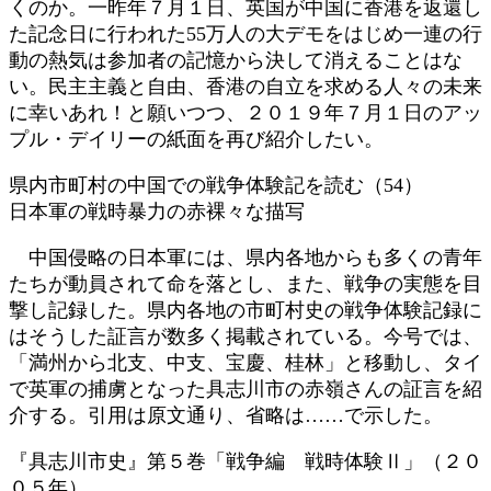
くのか。一昨年７月１日、英国が中国に香港を返還し
た記念日に行われた55万人の大デモをはじめ一連の行
動の熱気は参加者の記憶から決して消えることはな
い。民主主義と自由、香港の自立を求める人々の未来
に幸いあれ！と願いつつ、２０１９年７月１日のアッ
プル・デイリーの紙面を再び紹介したい。
県内市町村の中国での戦争体験記を読む（54）
日本軍の戦時暴力の赤裸々な描写
中国侵略の日本軍には、県内各地からも多くの青年
たちが動員されて命を落とし、また、戦争の実態を目
撃し記録した。県内各地の市町村史の戦争体験記録に
はそうした証言が数多く掲載されている。今号では、
「満州から北支、中支、宝慶、桂林」と移動し、タイ
で英軍の捕虜となった具志川市の赤嶺さんの証言を紹
介する。引用は原文通り、省略は……で示した。
『具志川市史』第５巻「戦争編 戦時体験Ⅱ」（２０
０５年）