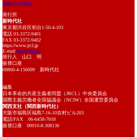
https://jrcl.info/
発行所
新時代社
東京都渋谷区初台1-50-4-103
電話 03-3372-9401
FAX 03-3372-9402
https://www.jrcl.jp
E-mail
info@jrcl.jp
発行人 山口 明
振替口座
00860-4-156009 新時代社
編集
日本革命的共産主義者同盟（JRCL）中央委員会
国際主義労働者全国協議会（NCIW）全国運営委員会
関西支社（関西新時代社）
大阪市福島区福島7-16-10吉村ビル203
電話/FAX 06-6458-7018
振替口座 00910-8-308136