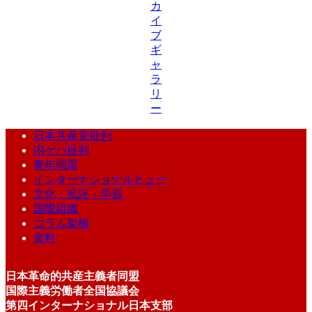
カ
イ
ブ
ギ
ャ
ラ
リ
ー
日本共産党批判
内ゲバ批判
青年同盟
インターナショナルビュー
文化・批評・学習
国際組織
コラム架橋
資料
日本革命的共産主義者同盟
国際主義労働者全国協議会
第四インターナショナル日本支部