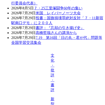
行委員会代表）
2026年8月5日
７・25三里塚闘争60年の集い
2026年7月29日
米国 レイバーノーツ大会
2026年7月29日
投書：国旗損壊罪絶対反対「７・11新宿
駅南口デモ」に２００人
2026年7月29日
書評：『忘却の引き揚げ史』
2026年7月29日
高橋哲哉さんの講演から
2026年7月29日
7.19 第16回「日の丸・君が代」問題等
全国学習交流集会
文
化
・
批
評
・
書
評
新
型