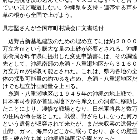
ていいほど報道しない。沖縄県を支持・連帯する声を
草の根から全国で上げよう。
具志堅さんが全国市町村議会に文書送付
辺野古新基地建設のための埋め立てには約２０００
万立方ｍという膨大な量の土砂が必要とされる。沖縄
防衛局が昨年県に提出した変更申請書には、その調達
先として、沖縄南部の糸満・八重瀬地区から３１６０
万立方ｍが採取可能とされた。これは、県内各地の全
体の採取可能量の約70％を占め、糸満・八重瀬地区だ
けでも埋立計画総量を上回る。
糸満・八重瀬地区は１９４５年の沖縄の地上戦で、
日本軍司令部が首里城地下から摩文仁の洞窟に移動し
たことにより、凄惨な戦場となり、日米軍将兵と数万
の住民が命を落とした。戦後、野ざらしになった何万
という遺骨が収容されて来たが、まだ未収容の遺骨が
山野、ガマ、海岸のどこかに眠っており、多くの慰霊
塔・碑が立ち並ぶ沖縄戦跡国定公園となった。