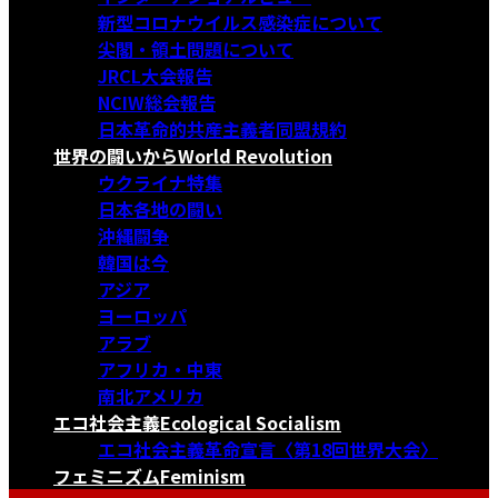
新型コロナウイルス感染症について
尖閣・領土問題について
JRCL大会報告
NCIW総会報告
日本革命的共産主義者同盟規約
世界の闘いから
World Revolution
ウクライナ特集
日本各地の闘い
沖縄闘争
韓国は今
アジア
ヨーロッパ
アラブ
アフリカ・中東
南北アメリカ
エコ社会主義
Ecological Socialism
エコ社会主義革命宣言〈第18回世界大会〉
フェミニズム
Feminism