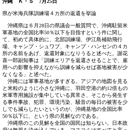
沖縄 Ｋ・Ｓ 7月25日
日
時
県が米海兵隊訓練場４カ所の返還を挙論
:
沖縄県は６月28日の県議会一般質問で、沖縄駐留米
軍基地の全国比率50％以下を目指すという件に関し
て、初めて具体的に、北部訓練場、伊江島補助飛行
場、キャンプ・シュワブ、キャンプ・ハンセンの４カ
所の名前をあげ、返還対象になりうると述べた。謝花
喜一郎副知事は「訓練エリアを返還させることで、雇
用への影響を抑えながら訓練を減らせば基地被害が少
なくなる」と述べた。
沖縄には軍事基地が多すぎる。アジアの地図を見る
と米粒のように小さな沖縄に、羽田空港の約12倍もの
米軍専用施設が集中している異常さ、そこから発生す
る事件事故、犯罪、環境汚染、騒音の毎日の被害を少
しでも減らしたいというのが、沖縄基地の全国比率
50％以下に、という県の見解なのである。
沖縄県のこの見解を全国の国民は知らない。日本政
府は無視を決め込んでいる。マスコミはすべてと言っ