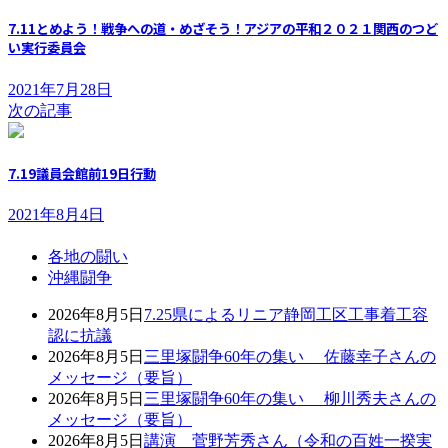
7.11とめよう！戦争への道・めざそう！アジアの平和２０２１関西のつど
い実行委員会
2021年7月28日
次の記事
7.19議員会館前19日行動
2021年8月4日
各地の闘い
沖縄闘争
2026年8月5日
7.25県によるリニア静岡工区工事着工容
認に抗議
2026年8月5日
三里塚闘争60年の集い 佐藤幸子さんの
メッセージ（要旨）
2026年8月5日
三里塚闘争60年の集い 柳川秀夫さんの
メッセージ（要旨）
2026年8月5日
講演 菅野芳秀さん（令和の百姓一揆実