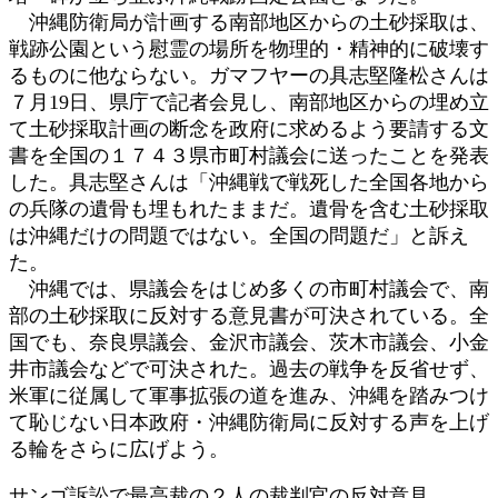
沖縄防衛局が計画する南部地区からの土砂採取は、
戦跡公園という慰霊の場所を物理的・精神的に破壊す
るものに他ならない。ガマフヤーの具志堅隆松さんは
７月19日、県庁で記者会見し、南部地区からの埋め立
て土砂採取計画の断念を政府に求めるよう要請する文
書を全国の１７４３県市町村議会に送ったことを発表
した。具志堅さんは「沖縄戦で戦死した全国各地から
の兵隊の遺骨も埋もれたままだ。遺骨を含む土砂採取
は沖縄だけの問題ではない。全国の問題だ」と訴え
た。
沖縄では、県議会をはじめ多くの市町村議会で、南
部の土砂採取に反対する意見書が可決されている。全
国でも、奈良県議会、金沢市議会、茨木市議会、小金
井市議会などで可決された。過去の戦争を反省せず、
米軍に従属して軍事拡張の道を進み、沖縄を踏みつけ
て恥じない日本政府・沖縄防衛局に反対する声を上げ
る輪をさらに広げよう。
サンゴ訴訟で最高裁の２人の裁判官の反対意見