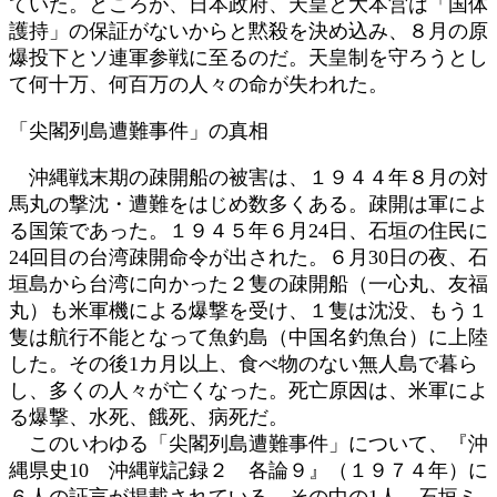
ていた。ところが、日本政府、天皇と大本営は「国体
護持」の保証がないからと黙殺を決め込み、８月の原
爆投下とソ連軍参戦に至るのだ。天皇制を守ろうとし
て何十万、何百万の人々の命が失われた。
「尖閣列島遭難事件」の真相
沖縄戦末期の疎開船の被害は、１９４４年８月の対
馬丸の撃沈・遭難をはじめ数多くある。疎開は軍によ
る国策であった。１９４５年６月24日、石垣の住民に
24回目の台湾疎開命令が出された。６月30日の夜、石
垣島から台湾に向かった２隻の疎開船（一心丸、友福
丸）も米軍機による爆撃を受け、１隻は沈没、もう１
隻は航行不能となって魚釣島（中国名釣魚台）に上陸
した。その後1カ月以上、食べ物のない無人島で暮ら
し、多くの人々が亡くなった。死亡原因は、米軍によ
る爆撃、水死、餓死、病死だ。
このいわゆる「尖閣列島遭難事件」について、『沖
縄県史10 沖縄戦記録２ 各論９』（１９７４年）に
６人の証言が掲載されている。その中の1人、石垣ミ