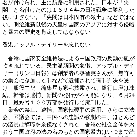
名が付けられ、主に航路に利用された。日本が「尖
閣」と名付けたのは１８９４年の日清戦争に勝利した
後にすぎない。「尖閣は日本固有の領土」などではな
い。明治維新以後の天皇制国家のアジアに対する侵略
と暴力の歴史を肯定してはならない。
香港アップル・デイリーを忘れない
香港に国家安全維持法による中国政府の反動の嵐が
吹き荒れている。民主派新聞の象徴、アップル・デイ
リー（リンゴ日報）は創業者の黎智英さんが、無許可
の集会に参加した罪などで逮捕されて有罪判決を受
け、服役中だ。編集局も家宅捜索され、銀行口座は凍
結、幹部は逮捕、新聞の発行が不可能になり、６月24
日、最終号１００万部を発行して廃刊した。
集会の禁止、逮捕、国家転覆罪の適用、さらに立法
会、区議会では、中国への忠誠の強制の中、ほとんど
の議員は辞職を余儀なくされた。香港の社会全体をお
おう中国政府の法の名のもとの国家暴力はいつまで続