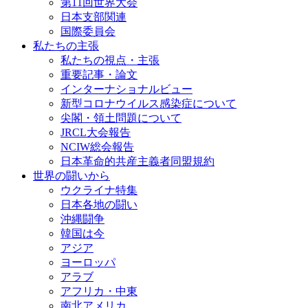
第11回世界大会
日本支部関連
国際委員会
私たちの主張
私たちの視点・主張
重要記事・論文
インターナショナルビュー
新型コロナウイルス感染症について
尖閣・領土問題について
JRCL大会報告
NCIW総会報告
日本革命的共産主義者同盟規約
世界の闘いから
ウクライナ特集
日本各地の闘い
沖縄闘争
韓国は今
アジア
ヨーロッパ
アラブ
アフリカ・中東
南北アメリカ