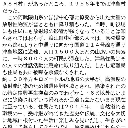
ＡＳＨ村」があったところ、１９５６年までは津島村
だった。
この阿武隈山系のほぼ中心部に原発から出た大量の
放射性物質が雪とともに降り積もった。当時、町役場
にも住民にも放射線の影響が強くなっていることは知
らされてはおらず、浪江町中心部の人々は、原発爆発
から逃れようと中通りに向かう国道１１４号線を通り
津島地区に避難、人口１５００人ほどの山あいの集落
に、一時８０００人の町民が滞在した。津島住民はそ
の人々の世話活動に懸命に取り組んだ。しかし避難民
も住民も共に被曝を余儀なくされた。
約１００平方キロメートルの地域の大半が、高濃度の
放射能汚染のため帰還困難区域とされ、除染されたの
は特定復興再生拠点のみでわずか１・６％以外はいま
だに除染されずいつ帰れるか目途も立たないまま現在
に至っている。住民たちは２０１５年、「自然溢れる
環境の中、受け継がれてきた歴史や伝統、文化を大切
に地域に根付いた生活に楽しみを見いだし、生きがい
を感じて暮らしてきたのです。原発事故はこれらの一