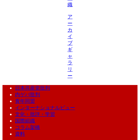
織
ア
ー
カ
イ
ブ
ギ
ャ
ラ
リ
ー
日本共産党批判
内ゲバ批判
青年同盟
インターナショナルビュー
文化・批評・学習
国際組織
コラム架橋
資料