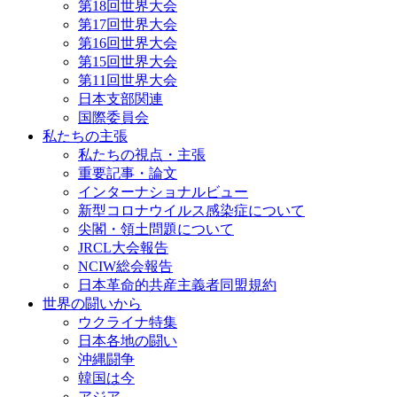
第18回世界大会
第17回世界大会
第16回世界大会
第15回世界大会
第11回世界大会
日本支部関連
国際委員会
私たちの主張
私たちの視点・主張
重要記事・論文
インターナショナルビュー
新型コロナウイルス感染症について
尖閣・領土問題について
JRCL大会報告
NCIW総会報告
日本革命的共産主義者同盟規約
世界の闘いから
ウクライナ特集
日本各地の闘い
沖縄闘争
韓国は今
アジア