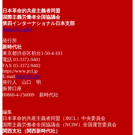
日本革命的共産主義者同盟
国際主義労働者全国協議会
第四インターナショナル日本支部
https://jrcl.info/
発行所
新時代社
東京都渋谷区初台1-50-4-103
電話 03-3372-9401
FAX 03-3372-9402
https://www.jrcl.jp
E-mail
info@jrcl.jp
発行人 山口 明
振替口座
00860-4-156009 新時代社
編集
日本革命的共産主義者同盟（JRCL）中央委員会
国際主義労働者全国協議会（NCIW）全国運営委員会
関西支社（関西新時代社）