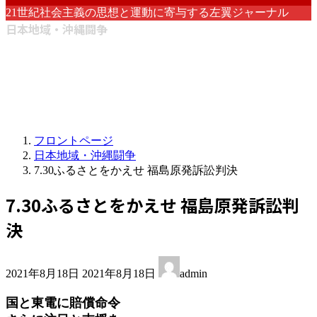
21世紀社会主義の思想と運動に寄与する左翼ジャーナル
日本地域・沖縄闘争
フロントページ
日本地域・沖縄闘争
7.30ふるさとをかえせ 福島原発訴訟判決
7.30ふるさとをかえせ 福島原発訴訟判
決
最
2021年8月18日
2021年8月18日
admin
終
更
国と東電に賠償命令
新