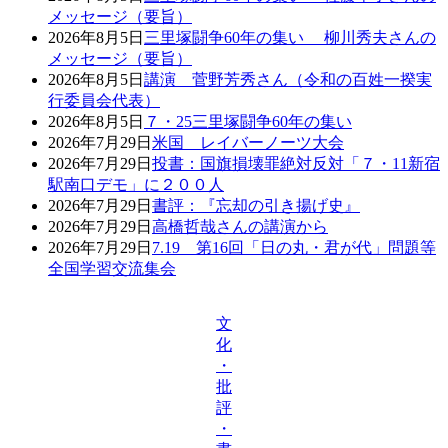
メッセージ（要旨）
2026年8月5日
三里塚闘争60年の集い 柳川秀夫さんの
メッセージ（要旨）
2026年8月5日
講演 菅野芳秀さん（令和の百姓一揆実
行委員会代表）
2026年8月5日
７・25三里塚闘争60年の集い
2026年7月29日
米国 レイバーノーツ大会
2026年7月29日
投書：国旗損壊罪絶対反対「７・11新宿
駅南口デモ」に２００人
2026年7月29日
書評：『忘却の引き揚げ史』
2026年7月29日
高橋哲哉さんの講演から
2026年7月29日
7.19 第16回「日の丸・君が代」問題等
全国学習交流集会
文
化
・
批
評
・