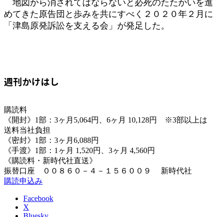
地図から消されてはならないと必死のたたかいを進
めてきた原告団と歩みを共にすべく２０２０年２月に
「津島原発訴訟を支える会」が発足した。
週刊かけはし
購読料
《開封》1部：3ヶ月5,064円、6ヶ月 10,128円 ※3部以上は
送料当社負担
《密封》1部：3ヶ月6,088円
《手渡》1部：1ヶ月 1,520円、3ヶ月 4,560円
《購読料・新時代社直送》
振替口座 ００８６０－４－１５６００９ 新時代社
購読申込み
Facebook
X
Bluesky