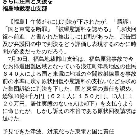
さらに注目と支援を
日
福島地裁郡山支部
時
:
【福島】午後3時には判決が下されたが、「勝訴」
「国と東電を断罪」「被曝慰謝料を認める」「原状回
復へ前進」と書かれた旗出しには間があった。原告団
及び弁護団の中で判決をどう評価し表現するのかに時
間が必要だったのだろう。
7月30日、福島地裁郡山支部は、福島原発事故で今
なお帰還困難区域となっている浪江町津島地区の住民
６４０人による国と東電に地域の空間放射線量を事故
前の水準に戻す原状回復や慰謝料の支払いなどを求め
た集団訴訟に判決を下した。国と東電の責任を認め、
総額10億4千万円（６２１人に１５０万円、13人に１
２０万円、居住実態のない6人は却下）を支払うよう
に命じたが、しかし訴えの本旨である原状回復請求は
退けた。
予見できた津波、対策怠った東電と国に責任