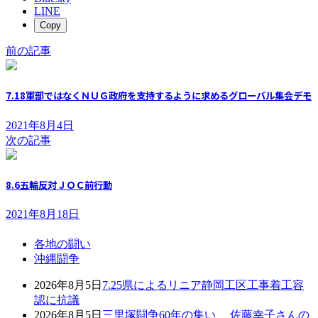
LINE
Copy
前の記事
7.18軍部ではなくＮＵＧ政府を支持するように求めるグローバル集会デモ
2021年8月4日
次の記事
8.6五輪反対ＪＯＣ前行動
2021年8月18日
各地の闘い
沖縄闘争
2026年8月5日
7.25県によるリニア静岡工区工事着工容
認に抗議
2026年8月5日
三里塚闘争60年の集い 佐藤幸子さんの