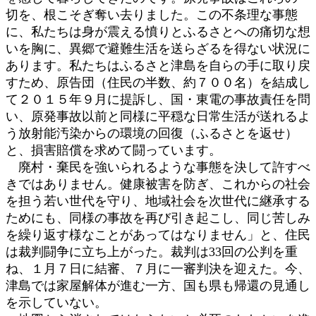
切を、根こそぎ奪い去りました。この不条理な事態
に、私たちは身が震える憤りとふるさとへの痛切な想
いを胸に、異郷で避難生活を送らざるを得ない状況に
あります。私たちはふるさと津島を自らの手に取り戻
すため、原告団（住民の半数、約７００名）を結成し
て２０１５年９月に提訴し、国・東電の事故責任を問
い、原発事故以前と同様に平穏な日常生活が送れるよ
う放射能汚染からの環境の回復（ふるさとを返せ）
と、損害賠償を求めて闘っています。
廃村・棄民を強いられるような事態を決して許すべ
きではありません。健康被害を防ぎ、これからの社会
を担う若い世代を守り、地域社会を次世代に継承する
ためにも、同様の事故を再び引き起こし、同じ苦しみ
を繰り返す様なことがあってはなりません」と、住民
は裁判闘争に立ち上がった。裁判は33回の公判を重
ね、１月７日に結審、７月に一審判決を迎えた。今、
津島では家屋解体が進む一方、国も県も帰還の見通し
を示していない。