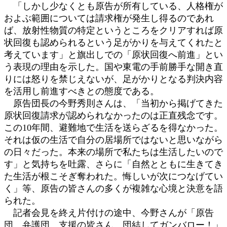
「しかし少なくとも原告が所有している、人格権が
およぶ範囲については請求権が発生し得るのであれ
ば、放射性物質の特定というところをクリアすれば原
状回復も認められるという足がかりを与えてくれたと
考えています」と旗出しでの「原状回復へ前進」とい
う表現の理由を示した。国や東電の手前勝手な開き直
りには怒りを禁じえないが、足がかりとなる判決内容
を活用し前進すべきとの態度である。
原告団長の今野秀則さんは、「当初から掲げてきた
原状回復請求が認められなかったのは正直残念です。
この10年間、避難地で生活を送らざるを得なかった。
それは仮の生活で自分の居場所ではないと思いながら
の日々だった。本来の場所で私たちは生活したいので
す」と気持ちを吐露、さらに「自然とともに生きてき
た生活が根こそぎ奪われた。悔しいが次につなげてい
く」等、原告の皆さんの多くが複雑な心境と決意を語
られた。
記者会見を終え片付けの途中、今野さんが「原告
団、弁護団、支援の皆さん、団結してガンバロー！」