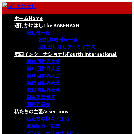
コ
ナ
ン
ビ
ホーム
Home
テ
ゲ
ン
ー
週刊かけはし
The KAKEHASHI
ツ
シ
既刊号一覧
へ
ョ
2021年既刊号一覧
ス
ン
週刊かけはしアーカイブス
キ
に
第四インターナショナル
Fourth International
ッ
移
第18回世界大会
プ
動
第17回世界大会
第16回世界大会
第15回世界大会
第11回世界大会
日本支部関連
国際委員会
私たちの主張
Assertions
私たちの視点・主張
重要記事・論文
インターナショナルビュー