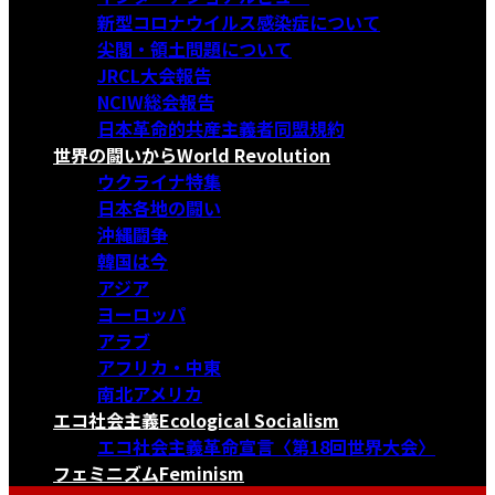
新型コロナウイルス感染症について
尖閣・領土問題について
JRCL大会報告
NCIW総会報告
日本革命的共産主義者同盟規約
世界の闘いから
World Revolution
ウクライナ特集
日本各地の闘い
沖縄闘争
韓国は今
アジア
ヨーロッパ
アラブ
アフリカ・中東
南北アメリカ
エコ社会主義
Ecological Socialism
エコ社会主義革命宣言〈第18回世界大会〉
フェミニズム
Feminism