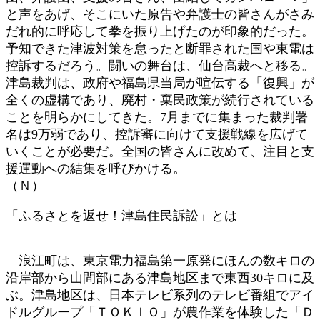
と声をあげ、そこにいた原告や弁護士の皆さんがさみ
だれ的に呼応して拳を振り上げたのが印象的だった。
予知できた津波対策を怠ったと断罪された国や東電は
控訴するだろう。闘いの舞台は、仙台高裁へと移る。
津島裁判は、政府や福島県当局が喧伝する「復興」が
全くの虚構であり、廃村・棄民政策が続行されている
ことを明らかにしてきた。7月までに集まった裁判署
名は9万弱であり、控訴審に向けて支援戦線を広げて
いくことが必要だ。全国の皆さんに改めて、注目と支
援運動への結集を呼びかける。
（Ｎ）
「ふるさとを返せ！津島住民訴訟」とは
浪江町は、東京電力福島第一原発にほんの数キロの
沿岸部から山間部にある津島地区まで東西30キロに及
ぶ。津島地区は、日本テレビ系列のテレビ番組でアイ
ドルグループ「ＴＯＫＩＯ」が農作業を体験した「Ｄ