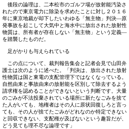
後段の論理は、二本松市のゴルフ場が放射能汚染さ
れたので東京電力に除染を求めたことに対し２０１６
年に東京地裁が却下したいわゆる「無主物」判決―原
発事故を起こして大気中と海水中に放出された放射性
物質は、所有者が存在しない「無主物」という定義―
を踏襲したものだ。
足がかりも与えられている
この点について、裁判報告集会と記者会見で山田弁
護士は次のように述べた。「判決は、放出された放射
性物質は国と東電の支配管理下ではなくなっている。
自然由来と事故由来の放射能を区別して除去するよう
請求権を認めることができないという判断です。大量
のごみが不法投棄されている場所に新たなごみを捨て
た人がいても、地権者はその人に原状回復しろと言っ
ても、その人が捨てたごみがどれなのか特定できない
と回収できない、支配権が及ばないという趣旨だが、
どう見ても理不尽な論理です」