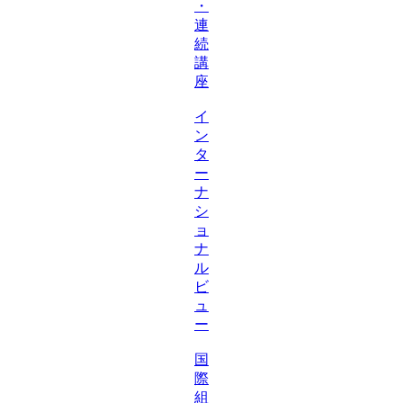
・
連
続
講
座
イ
ン
タ
ー
ナ
シ
ョ
ナ
ル
ビ
ュ
ー
国
際
組