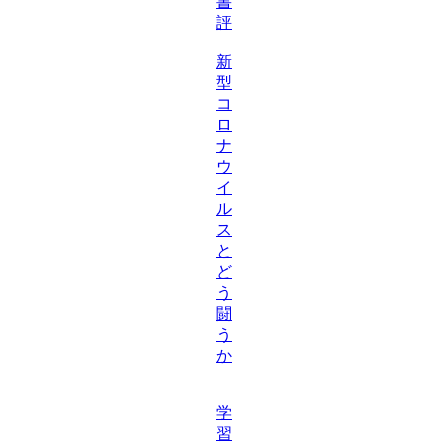
書
評
新
型
コ
ロ
ナ
ウ
イ
ル
ス
と
ど
う
闘
う
か
学
習