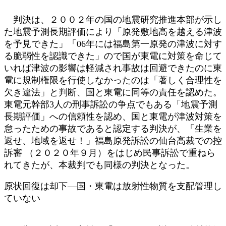
判決は、２００２年の国の地震研究推進本部が示し
た地震予測長期評価により「原発敷地高を越える津波
を予見できた」「06年には福島第一原発の津波に対す
る脆弱性を認識できた」ので国が東電に対策を命じて
いれば津波の影響は軽減され事故は回避できたのに東
電に規制権限を行使しなかったのは「著しく合理性を
欠き違法」と判断、国と東電に同等の責任を認めた。
東電元幹部3人の刑事訴訟の争点でもある「地震予測
長期評価」への信頼性を認め、国と東電が津波対策を
怠ったための事故であると認定する判決が、「生業を
返せ、地域を返せ！」福島原発訴訟の仙台高裁での控
訴審 （２０２０年９月）をはじめ民事訴訟で重ねら
れてきたが、本裁判でも同様の判決となった。
原状回復は却下―国・東電は放射性物質を支配管理し
ていない