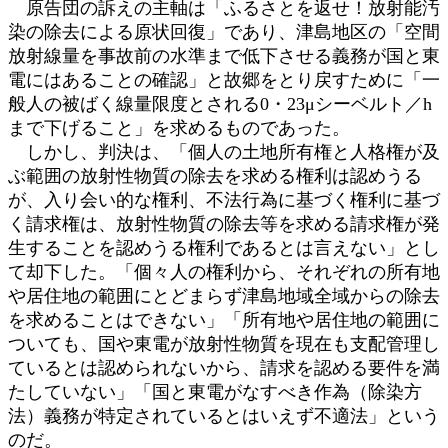
原告団の訴えの主軸は「ふるさとを返せ！放射能汚
染の除去による原状回復」であり、津島地区の「空間
放射線量を事故前の水準まで低下させる義務が国と東
電にはあることの確認」と故郷をとり戻すために「一
般人の被ばく線量限度とされる0・23μシーベルト／h
まで下げること」を求めるものであった。
しかし、判決は、「個人の土地所有権と人格権が及
ぶ範囲の放射性物質の除去を求める権利は認めうる
が、入り会い的な権利、不法行為に基づく権利に基づ
く請求権は、放射性物質の除去等を求める請求権が発
生することを認めうる権利であるとは言えない」とし
て却下した。「個々人の権利から、それぞれの所有地
や居住地の範囲にとどまらず津島地域全域からの除去
を求めることはできない」「所有地や居住地の範囲に
ついても、国や東電が放射性物質を現在も支配管理し
ているとは認められないから、請求を認める要件を満
たしていない」「国と東電がなすべき作為（除染方
法）義務が特定されているとはいえず不適法」という
のだ。