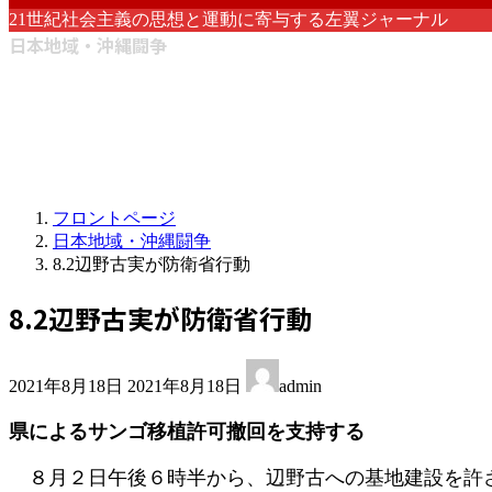
21世紀社会主義の思想と運動に寄与する左翼ジャーナル
日本地域・沖縄闘争
フロントページ
日本地域・沖縄闘争
8.2辺野古実が防衛省行動
8.2辺野古実が防衛省行動
最
2021年8月18日
2021年8月18日
admin
終
更
県によるサンゴ移植許可撤回を支持する
新
日
８月２日午後６時半から、辺野古への基地建設を許さ
時