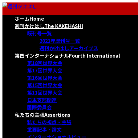
コ
ナ
ン
ビ
ホーム
Home
テ
ゲ
ン
ー
週刊かけはし
The KAKEHASHI
ツ
シ
既刊号一覧
へ
ョ
2021年既刊号一覧
ス
ン
週刊かけはしアーカイブス
キ
に
第四インターナショナル
Fourth International
ッ
移
第18回世界大会
プ
動
第17回世界大会
第16回世界大会
第15回世界大会
第11回世界大会
日本支部関連
国際委員会
私たちの主張
Assertions
私たちの視点・主張
重要記事・論文
インターナショナルビュー