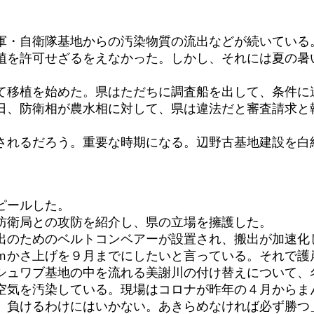
・自衛隊基地からの汚染物質の流出などが続いている
移植を許可せざるをえなかった。しかし、それには夏の暑
て移植を始めた。県はただちに調査船を出して、条件に違
日、防衛相が農水相に対して、県は違法だと審査請求と
。
れるだろう。重要な時期になる。辺野古基地建設を白
ピールした。
防衛局との攻防を紹介し、県の立場を擁護した。
のためのベルトコンベアーが設置され、搬出が加速化
ｍかさ上げを９月までにしたいと言っている。それで護
シュワブ基地の中を流れる美謝川の付け替えについて、
空気を汚染している。現場はコロナが昨年の４月からま
る。負けるわけにはいかない。あきらめなければ必ず勝つ