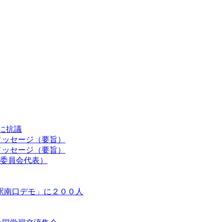
認に抗議
メッセージ（要旨）
メッセージ（要旨）
委員会代表）
駅南口デモ」に２００人