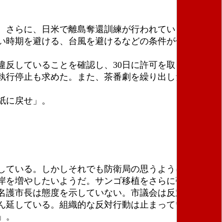
。さらに、日米で離島奪還訓練が行われている。さら
い時期を避ける、台風を避けるなどの条件が付けられ
反していることを確認し、30日に許可を取り消し
執行停止も求めた。また、茶番劇を繰り出した。サン
紙に戻せ」。
している。しかしそれでも防衛局の思うようには進ん
岸を増やしたいようだ。サンゴ移植をさらに強行しよ
名護市長は態度を示していない。市議会は反対してが
ん延している。組織的な反対行動は止まっているが、
」。