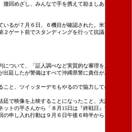
。撤回めざし、みんなで手を携えて励ましあいながら
ているが７月６日、６機目が確認された。米軍はこう
第２ゲート前でスタンディングを行って抗議してい
判について、「証人調べなど実質的な審理を勝ち取
が出廷したが警備はすべて沖縄県警に責任があると開
ること、ツイッターデモもやるので協力してほしい」
法廷で映像を上映することになったこと、大詰めを迎
ットの平さんから「８月15日は『終戦日』ではな
回の申し入れ行動は９月６日午後６時半から。