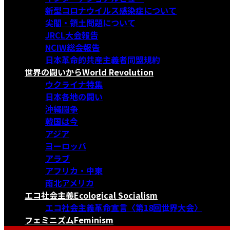
新型コロナウイルス感染症について
尖閣・領土問題について
JRCL大会報告
NCIW総会報告
日本革命的共産主義者同盟規約
世界の闘いから
World Revolution
ウクライナ特集
日本各地の闘い
沖縄闘争
韓国は今
アジア
ヨーロッパ
アラブ
アフリカ・中東
南北アメリカ
エコ社会主義
Ecological Socialism
エコ社会主義革命宣言〈第18回世界大会〉
フェミニズム
Feminism