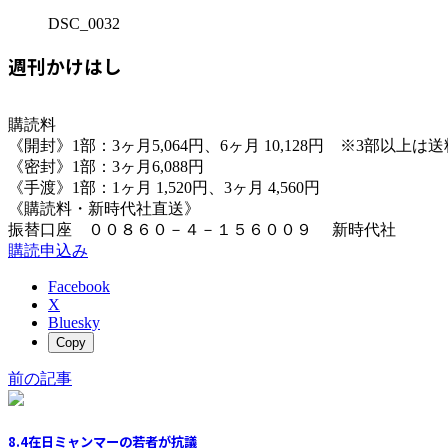
DSC_0032
週刊かけはし
購読料
《開封》1部：3ヶ月5,064円、6ヶ月 10,128円 ※3部以上
《密封》1部：3ヶ月6,088円
《手渡》1部：1ヶ月 1,520円、3ヶ月 4,560円
《購読料・新時代社直送》
振替口座 ００８６０－４－１５６００９ 新時代社
購読申込み
Facebook
X
Bluesky
Copy
前の記事
8.4在日ミャンマーの若者が抗議