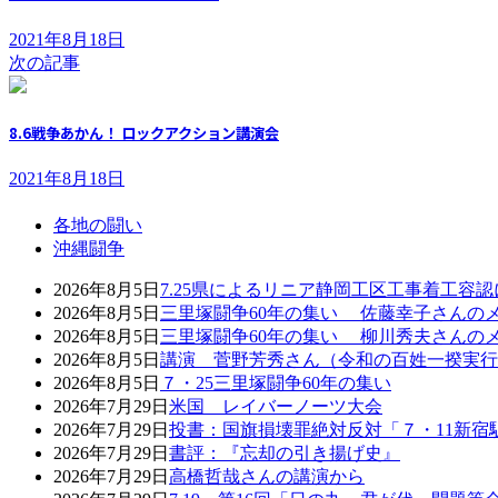
2021年8月18日
次の記事
8.6戦争あかん！ ロックアクション講演会
2021年8月18日
各地の闘い
沖縄闘争
2026年8月5日
7.25県によるリニア静岡工区工事着工容
2026年8月5日
三里塚闘争60年の集い 佐藤幸子さんの
2026年8月5日
三里塚闘争60年の集い 柳川秀夫さんの
2026年8月5日
講演 菅野芳秀さん（令和の百姓一揆実行
2026年8月5日
７・25三里塚闘争60年の集い
2026年7月29日
米国 レイバーノーツ大会
2026年7月29日
投書：国旗損壊罪絶対反対「７・11新宿
2026年7月29日
書評：『忘却の引き揚げ史』
2026年7月29日
高橋哲哉さんの講演から