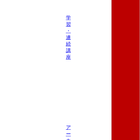
学
習
・
連
続
講
座
ア
ー