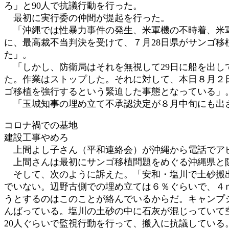
ろ」と90人で抗議行動を行った。
:
最初に実行委の仲間が提起を行った。
「沖縄では性暴力事件の発生、米軍機の不時着、米軍
に、最高裁不当判決を受けて、７月28日県がサンゴ
た」。
「しかし、防衛局はそれを無視して29日に船を出し
た。作業はストップした。それに対して、本日８月２
ゴ移植を強行するという緊迫した事態となっている」
「玉城知事の埋め立て不承認決定が８月中旬にも出さ
コロナ禍での基地
建設工事やめろ
上間よし子さん（平和連絡会）が沖縄から電話でア
上間さんは最初にサンゴ移植問題をめぐる沖縄県と
そして、次のように訴えた。「安和・塩川で土砂搬出
でいない。辺野古側での埋め立ては６％ぐらいで、４
うとするのはこのことが絡んでいるからだ。キャンプ
んばっている。塩川の土砂の中に石灰が混じっていて
20人ぐらいで監視行動を行って、搬入に抗議してい