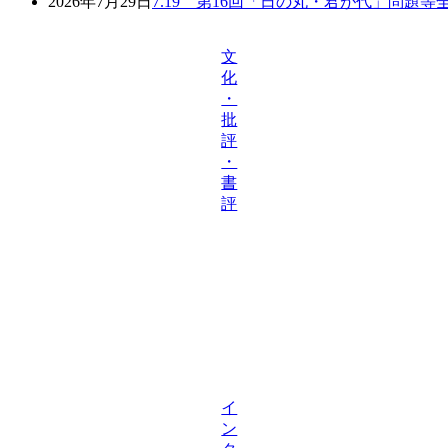
2026年7月29日
7.19 第16回「日の丸・君が代」問題
文
化
・
批
評
・
書
評
イ
ン