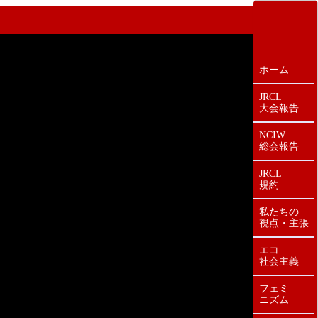
ホーム
JRCL
大会報告
NCIW
総会報告
JRCL
規約
私たちの
視点・主張
エコ
社会主義
フェミ
ニズム