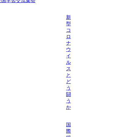
等全国学習交流集会
新
型
コ
ロ
ナ
ウ
イ
ル
ス
と
ど
う
闘
う
か
国
際