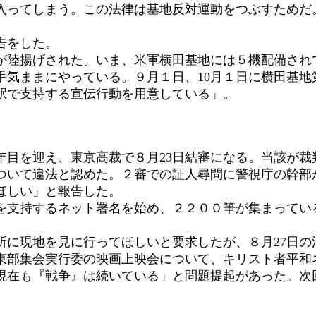
ってしまう。この法律は基地反対運動をつぶすためだ
告をした。
陸揚げされた。いま、米軍横田基地には５機配備され
手気ままにやっている。９月１日、10月１日に横田基地
駅で支持する宣伝行動を用意している」。
目を迎え、東京高裁で８月23日結審になる。当該が裁
ついて違法と認めた。２審での証人尋問に警視庁の幹部
ほしい」と報告した。
支持するネット署名を始め、２２００筆が集まってい
に現地を見に行ってほしいと要求したが、８月27日の
東部集会実行委の映画上映会について、キリスト者平和ネ
現在も『戦争』は続いている」と問題提起があった。次