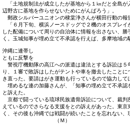
「土地規制法が成立したが基地から１㎞だと全島が入
辺野古に基地を作らせないためにがんばろう」。
郵政シルバーユニオンの棣棠浄さんが横田行動の報
「６月下旬、横浜ノースドッグで２機のオスプレイが
した配備について周りの自治体に情報を出さない、勝
く。玉城知事が埋め立て不承認を行えば、多摩地域の
沖縄に連帯し
ともに反撃を
警視庁機動隊の高江への派遣は違法とする訴訟は５年
り、１審で敗訴はしたがテントや車を撤去したことに
き直った。要請はがき運動も行っているので協力して
埋めるな連の加藤さんが、「知事の埋め立て不承認を
と訴えた。
京都で闘っている琉球民族遺骨訴訟について、裁判所
えているのでさらなる支援をとの訴えがあった。東京
く、その後も沖縄では戦闘が続いたことを忘れない、
（Ｍ）