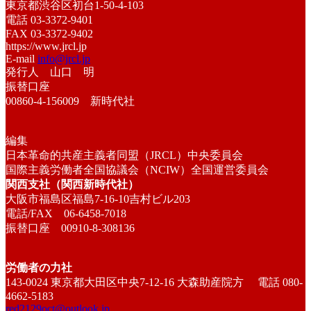
東京都渋谷区初台1-50-4-103
電話 03-3372-9401
FAX 03-3372-9402
https://www.jrcl.jp
E-mail
info@jrcl.jp
発行人 山口 明
振替口座
00860-4-156009 新時代社
編集
日本革命的共産主義者同盟（JRCL）中央委員会
国際主義労働者全国協議会（NCIW）全国運営委員会
関西支社（関西新時代社）
大阪市福島区福島7-16-10吉村ビル203
電話/FAX 06-6458-7018
振替口座 00910-8-308136
労働者の力社
143-0024 東京都大田区中央7-12-16 大森助産院方 電話 080-
4662-5183
red2129oct@outlook.jp