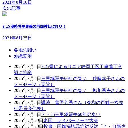
2021年8月18日
次の記事
8.15侵略戦争賛美の靖国神社はＮＯ！
2021年8月25日
各地の闘い
沖縄闘争
2026年8月5日
7.25県によるリニア静岡工区工事着工容
認に抗議
2026年8月5日
三里塚闘争60年の集い 佐藤幸子さんの
メッセージ（要旨）
2026年8月5日
三里塚闘争60年の集い 柳川秀夫さんの
メッセージ（要旨）
2026年8月5日
講演 菅野芳秀さん（令和の百姓一揆実
行委員会代表）
2026年8月5日
７・25三里塚闘争60年の集い
2026年7月29日
米国 レイバーノーツ大会
2026年7月29日
投書：国旗損壊罪絶対反対「７・11新宿