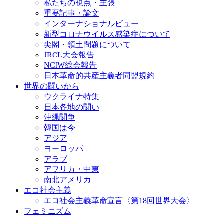
私たちの視点・主張
重要記事・論文
インターナショナルビュー
新型コロナウイルス感染症について
尖閣・領土問題について
JRCL大会報告
NCIW総会報告
日本革命的共産主義者同盟規約
世界の闘いから
ウクライナ特集
日本各地の闘い
沖縄闘争
韓国は今
アジア
ヨーロッパ
アラブ
アフリカ・中東
南北アメリカ
エコ社会主義
エコ社会主義革命宣言〈第18回世界大会〉
フェミニズム