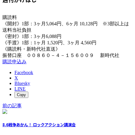
購読料
《開封》1部：3ヶ月5,064円、6ヶ月 10,128円 ※3部以上は
送料当社負担
《密封》1部：3ヶ月6,088円
《手渡》1部：1ヶ月 1,520円、3ヶ月 4,560円
《購読料・新時代社直送》
振替口座 ００８６０－４－１５６００９ 新時代社
購読申込み
Facebook
X
Bluesky
LINE
Copy
前の記事
8.6戦争あかん！ ロックアクション講演会