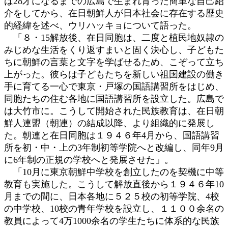
は28才になるまでの広島で生まれ育った簡単な自己紹
介をしてから、在日朝鮮人が日本社会に存在する歴史
的経緯を述べ、ウリハッキョについて語った。
「８・15解放後、在日同胞は、二度と植民地奴隷の
みじめな生活をくり返すまいと固く決心し、子どもた
ちに朝鮮の言葉と文字を学ばせるため、こぞって立ち
上がった。彼らは子どもたちを新しい祖国建設の働き
手に育てる一心で東京・戸塚の国語講習所をはじめ、
同胞たちの住む各地に国語講習所を設立した。広島で
は大竹市に。こうして開始された民族教育は、在日朝
鮮人連盟（朝連）の結成以降、より組織的に発展し
た。朝連と在日同胞は１９４６年4月から、国語講習
所を初・中・上の3年制初等学院へと改編し、同年9月
に6年制の正規の学校へと発展させた」。
「10月に東京朝鮮中学校を創立したのを契機に中等
教育も実施した。こうして解放直後から１９４６年10
月までの間に、日本各地に５２５校の初等学院、4校
の中学校、10校の青年学校を設立し、１１００余名の
教員によって4万1000余名の学生たちに体系的な民族