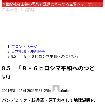
21世紀社会主義の思想と運動に寄与する左翼ジャーナル
日本地域・沖縄闘争
フロントページ
日本地域・沖縄闘争
8.5 「８・６ヒロシマ平和へのつどい」
8.5 「８・６ヒロシマ平和へのつど
い」
最
2021年8月25日
2021年8月25日
admin
終
更
パンデミック・核兵器・原子力そして地球温暖化
新