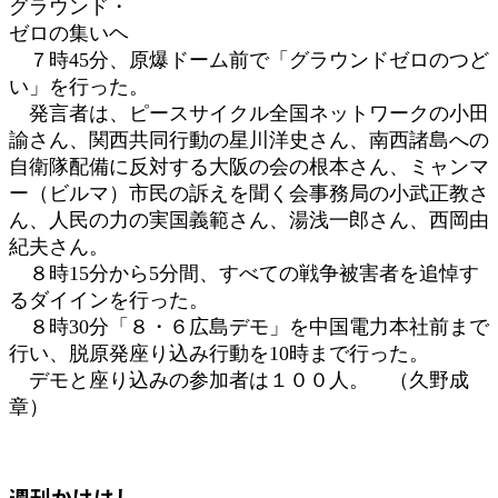
グラウンド・
ゼロの集いヘ
７時45分、原爆ドーム前で「グラウンドゼロのつど
い」を行った。
発言者は、ピースサイクル全国ネットワークの小田
諭さん、関西共同行動の星川洋史さん、南西諸島への
自衛隊配備に反対する大阪の会の根本さん、ミャンマ
ー（ビルマ）市民の訴えを聞く会事務局の小武正教さ
ん、人民の力の実国義範さん、湯浅一郎さん、西岡由
紀夫さん。
８時15分から5分間、すべての戦争被害者を追悼す
るダイインを行った。
８時30分「８・６広島デモ」を中国電力本社前まで
行い、脱原発座り込み行動を10時まで行った。
デモと座り込みの参加者は１００人。 （久野成
章）
週刊かけはし