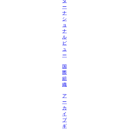
タ
ー
ナ
シ
ョ
ナ
ル
ビ
ュ
ー
国
際
組
織
ア
ー
カ
イ
ブ
ギ