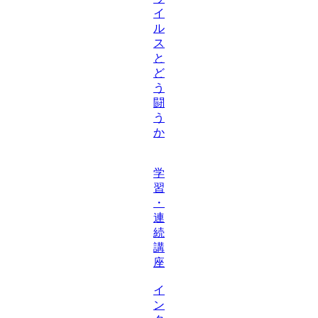
イ
ル
ス
と
ど
う
闘
う
か
学
習
・
連
続
講
座
イ
ン