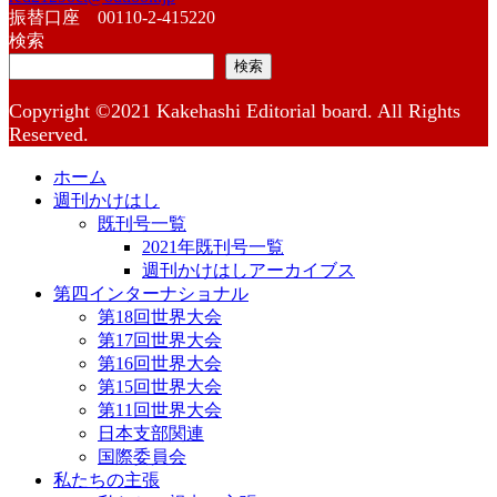
振替口座 00110-2-415220
検索
検索
Copyright ©2021 Kakehashi Editorial board. All Rights
Reserved.
ホーム
週刊かけはし
既刊号一覧
2021年既刊号一覧
週刊かけはしアーカイブス
第四インターナショナル
第18回世界大会
第17回世界大会
第16回世界大会
第15回世界大会
第11回世界大会
日本支部関連
国際委員会
私たちの主張