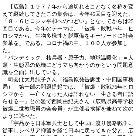
日
【広島】１９７７年から途切れることなく名称を変
時
えて継続してきたこの集会は、今年45回目を迎えた。
:
「８・６ヒロシマ平和へのつどい」となってからは25
回目である。今年のテーマは、「被爆・敗戦76年 ヒ
ロシマから、生物多様性と脱軍備をキーワードに社会
変革を」である。コロナ禍の中、１００人が参加し
た。
「パンデミック、核兵器・原子力、地球温暖化」＝人
類・生態系の危機にどう立ち向かうのかという問題意
識を全面に出している。
司会は大月純子さん（福島原発告訴団・中四国事務
局）。第一部の問題提起では、「被爆・敗戦76年ヒロ
シマから ―亡くなった人は語れない 生きる者に語
らせるー」との題で西岡由紀夫さん（広島県高等学校
被爆二世教職員の会会員）が主催者挨拶を兼ねて次の
ように述べた。
「宇品から日本軍兵士として中国に渡り侵略戦争に
従事しシベリア抑留を経て日本に戻ってきた父と、広