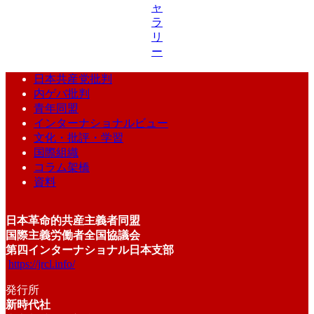
ャ
ラ
リ
ー
日本共産党批判
内ゲバ批判
青年同盟
インターナショナルビュー
文化・批評・学習
国際組織
コラム架橋
資料
日本革命的共産主義者同盟
国際主義労働者全国協議会
第四インターナショナル日本支部
https://jrcl.info/
発行所
新時代社