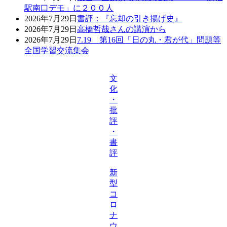
駅南口デモ」に２００人
2026年7月29日
書評：『忘却の引き揚げ史』
2026年7月29日
高橋哲哉さんの講演から
2026年7月29日
7.19 第16回「日の丸・君が代」問題等
全国学習交流集会
文
化
・
批
評
・
書
評
新
型
コ
ロ
ナ
ウ