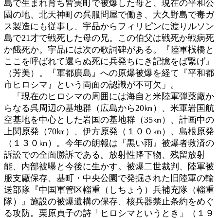
島で生まれ育ち皆実町で被爆した母と、現在の平和公
園の地、北天神町の呉服問屋で働き、大久野島で毒ガ
ス製造にも従事し、宇品からフィリピンに渡りルソン
島で21才で戦死した母の兄。この伯父は戦死か戦病死
か餓死か。宇品には次の歌詞碑がある。『陸軍桟橋と
ここを呼ばれて還らぬ死に兵発ちにき記憶をば繋げ』
（芳美）。『軍都廣島』への原爆被爆を経て『平和都
市ヒロシマ』という両面の認識が不可欠」。
「現在のヒロシマの周囲には海自と米陸軍弾薬廠か
らなる呉周辺の基地群（広島から20㎞）、米軍岩国航
空基地を中心とした岩国の基地群（35㎞）、計画中の
上関原発（70㎞）、伊方原発（１００㎞）、島根原発
（１３０㎞）。今年の朗報は『黒い雨』被爆者救済の
訴訟での全面勝訴である。放射性降下物、残留放射
能、内部被曝と今後に生かす。被爆二世裁判、陸軍被
服支廠保存、基町・中央公園で発掘された旧陸軍の輸
送部隊『中国軍管区輜重（しちょう）兵補充隊（輜重
隊）』施設の被爆遺構の保存、核兵器禁止条約をめぐ
る攻防。栗原貞子の詩「ヒロシマというとき」（１９