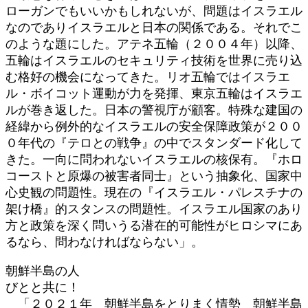
ローガンでもいいかもしれないが、問題はイスラエル
なのでありイスラエルと日本の関係である。それでこ
のような題にした。アテネ五輪（２００４年）以降、
五輪はイスラエルのセキュリティ技術を世界に売り込
む格好の機会になってきた。リオ五輪ではイスラエ
ル・ボイコット運動が力を発揮、東京五輪はイスラエ
ルが巻き返した。日本の警視庁が顧客。特殊な建国の
経緯から例外的なイスラエルの安全保障政策が２００
０年代の『テロとの戦争』の中でスタンダード化して
きた。一向に問われないイスラエルの核保有。『ホロ
コーストと原爆の被害者同士』という抽象化、国家中
心史観の問題性。現在の『イスラエル・パレスチナの
架け橋』的スタンスの問題性。イスラエル国家のあり
方と政策を深く問いうる潜在的可能性がヒロシマにあ
るなら、問わなければならない」。
朝鮮半島の人
びとと共に！
「２０２１年 朝鮮半島をとりまく情勢 朝鮮半島