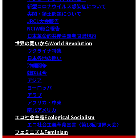
新型コロナウイルス感染症について
尖閣・領土問題について
JRCL大会報告
NCIW総会報告
日本革命的共産主義者同盟規約
世界の闘いから
World Revolution
ウクライナ特集
日本各地の闘い
沖縄闘争
韓国は今
アジア
ヨーロッパ
アラブ
アフリカ・中東
南北アメリカ
エコ社会主義
Ecological Socialism
エコ社会主義革命宣言〈第18回世界大会〉
フェミニズム
Feminism