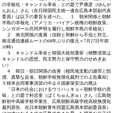
の非核化・キャンドル革命」との題で尹康彦（ゆんが
んおん）さん（在日韓国民主統一連合広島本部副代表
委員）は以下の要旨を述べた。 １ 朝米関係と朝鮮
半島の非核化（アメリカ・バイデン政権の朝鮮政策。
シンガポール共同声明を履行し朝鮮半島の非核化）
２ 南北関係の進展（信頼と和解から不信と対立。
南北通信連絡ルートの68年ぶりの復元＝7月27日午前
10時）
３ キャンドル革命と韓国大統領選挙（積弊清算は
キャンドルの思想。民主勢力と保守勢力のせめぎあ
い）
４ 韓日・朝日関係の改善（植民地支配の謝罪と賠
償、真摯な反省。朝鮮学校無償化裁判での上告棄却）
５韓米合同軍事演習の中止６国家保安法の廃止
「日本の社会におけるウリハッキョ＝朝鮮学校の意
味」との題で朴忠奎（ぱくちゅんぎゅ）さん（広島朝
鮮初中高級学校卒業生、広島朝鮮高級学校高校無償化
裁判原告、在日本朝鮮青年同盟広島県本部副委員長）