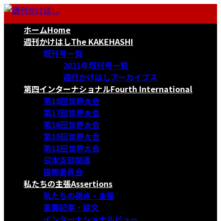
コ
ナ
ン
ビ
ホーム
Home
テ
ゲ
ン
ー
週刊かけはし
The KAKEHASHI
ツ
シ
既刊号一覧
へ
ョ
2021年既刊号一覧
ス
ン
週刊かけはしアーカイブス
キ
に
第四インターナショナル
Fourth International
ッ
移
第18回世界大会
プ
動
第17回世界大会
第16回世界大会
第15回世界大会
第11回世界大会
日本支部関連
国際委員会
私たちの主張
Assertions
私たちの視点・主張
重要記事・論文
インターナショナルビュー