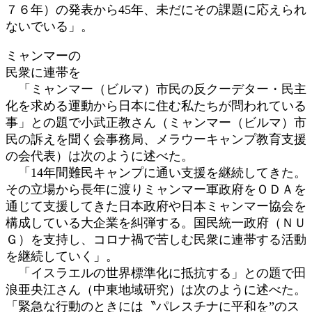
７６年）の発表から45年、未だにその課題に応えられ
ないでいる」。
ミャンマーの
民衆に連帯を
「ミャンマー（ビルマ）市民の反クーデター・民主
化を求める運動から日本に住む私たちが問われている
事」との題で小武正教さん（ミャンマー（ビルマ）市
民の訴えを聞く会事務局、メラウーキャンプ教育支援
の会代表）は次のように述べた。
「14年間難民キャンプに通い支援を継続してきた。
その立場から長年に渡りミャンマー軍政府をＯＤＡを
通じて支援してきた日本政府や日本ミャンマー協会を
構成している大企業を糾弾する。国民統一政府（ＮＵ
Ｇ）を支持し、コロナ禍で苦しむ民衆に連帯する活動
を継続していく」。
「イスラエルの世界標準化に抵抗する」との題で田
浪亜央江さん（中東地域研究）は次のように述べた。
「緊急な行動のときには〝パレスチナに平和を”のス