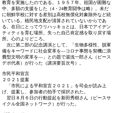
教育を実施したのである。１９５７年、祖国が困難な
中、多額の支援をした（4・24教育闘争は略）。未だ
に朝鮮学校に対する差別は高校無償化対象除外など続
いている。植民地支配が清算されていないからであ
る。在日にとってウリハッキョとは、日本でアイデン
ティティを育む場所。失った自己肯定感を取り戻す場
所。心のよりどころ。
次に第二部の記念講演として、「生物多様性、脱軍
備をキーワードに社会変革を―コロナ事態を契機に浪
費型文明の変革を―」との題で湯浅一郎さん（ピース
デポ代表）が行った（講演要旨次号）。
市民平和宣言
２０２１提案
「市民による平和宣言２０２１」を司会が読み上
げ、提案し、参加者の拍手で採択された。
翌日８月６日の行動提起を新田秀樹さん（ピースサ
イクル全国ネットワーク）が行った。