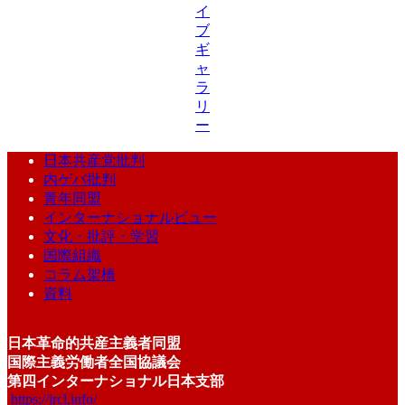
イ
ブ
ギ
ャ
ラ
リ
ー
日本共産党批判
内ゲバ批判
青年同盟
インターナショナルビュー
文化・批評・学習
国際組織
コラム架橋
資料
日本革命的共産主義者同盟
国際主義労働者全国協議会
第四インターナショナル日本支部
https://jrcl.info/