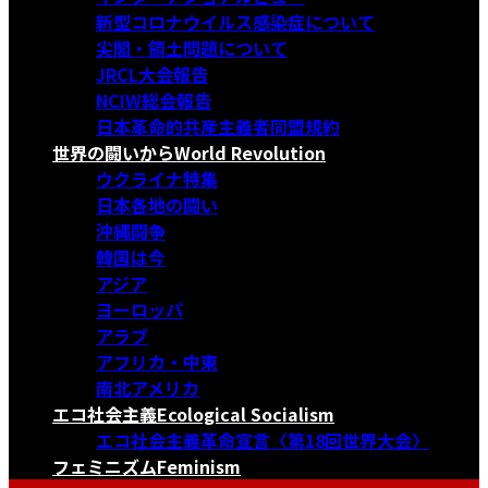
新型コロナウイルス感染症について
尖閣・領土問題について
JRCL大会報告
NCIW総会報告
日本革命的共産主義者同盟規約
世界の闘いから
World Revolution
ウクライナ特集
日本各地の闘い
沖縄闘争
韓国は今
アジア
ヨーロッパ
アラブ
アフリカ・中東
南北アメリカ
エコ社会主義
Ecological Socialism
エコ社会主義革命宣言〈第18回世界大会〉
フェミニズム
Feminism