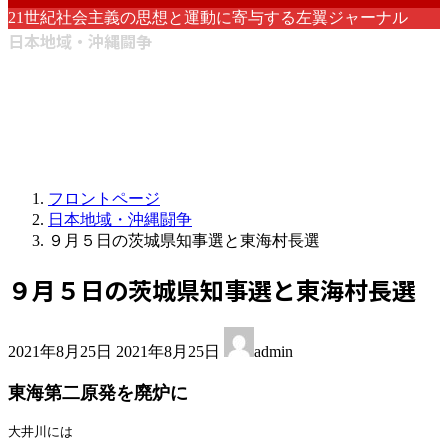
21世紀社会主義の思想と運動に寄与する左翼ジャーナル
日本地域・沖縄闘争
フロントページ
日本地域・沖縄闘争
９月５日の茨城県知事選と東海村長選
９月５日の茨城県知事選と東海村長選
最
2021年8月25日
2021年8月25日
admin
終
更
東海第二原発を廃炉に
新
日
大井川には
時