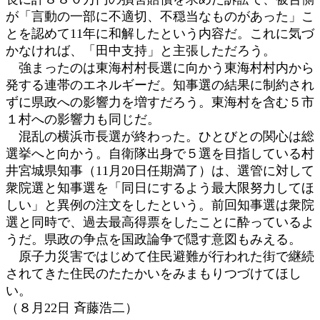
が「言動の一部に不適切、不穏当なものがあった」こ
とを認めて11年に和解したという内容だ。これに気づ
かなければ、「田中支持」と主張しただろう。
強まったのは東海村村長選に向かう東海村村内から
発する連帯のエネルギーだ。知事選の結果に制約され
ずに県政への影響力を増すだろう。東海村を含む５市
１村への影響力も同じだ。
混乱の横浜市長選が終わった。ひとびとの関心は総
選挙へと向かう。自衛隊出身で５選を目指している村
井宮城県知事（11月20日任期満了）は、選管に対して
衆院選と知事選を「同日にするよう最大限努力してほ
しい」と異例の注文をしたという。前回知事選は衆院
選と同時で、過去最高得票をしたことに酔っているよ
うだ。県政の争点を国政論争で隠す意図もみえる。
原子力災害ではじめて住民避難が行われた街で継続
されてきた住民のたたかいをみまもりつづけてほし
い。
（８月22日 斉藤浩二）