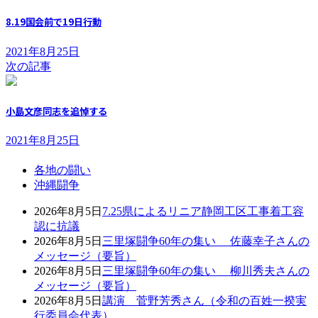
8.19国会前で19日行動
2021年8月25日
次の記事
小島文彦同志を追悼する
2021年8月25日
各地の闘い
沖縄闘争
2026年8月5日
7.25県によるリニア静岡工区工事着工容
認に抗議
2026年8月5日
三里塚闘争60年の集い 佐藤幸子さんの
メッセージ（要旨）
2026年8月5日
三里塚闘争60年の集い 柳川秀夫さんの
メッセージ（要旨）
2026年8月5日
講演 菅野芳秀さん（令和の百姓一揆実
行委員会代表）