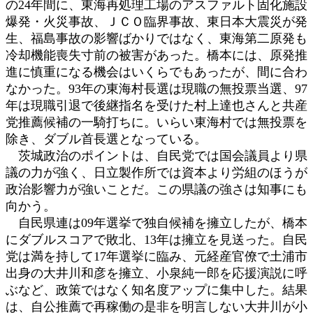
の24年間に、東海再処理工場のアスファルト固化施設
爆発・火災事故、ＪＣＯ臨界事故、東日本大震災が発
生、福島事故の影響ばかりではなく、東海第二原発も
冷却機能喪失寸前の被害があった。橋本には、原発推
進に慎重になる機会はいくらでもあったが、間に合わ
なかった。93年の東海村長選は現職の無投票当選、97
年は現職引退で後継指名を受けた村上達也さんと共産
党推薦候補の一騎打ちに。いらい東海村では無投票を
除き、ダブル首長選となっている。
茨城政治のポイントは、自民党では国会議員より県
議の力が強く、日立製作所では資本より労組のほうが
政治影響力が強いことだ。この県議の強さは知事にも
向かう。
自民県連は09年選挙で独自候補を擁立したが、橋本
にダブルスコアで敗北、13年は擁立を見送った。自民
党は満を持して17年選挙に臨み、元経産官僚で土浦市
出身の大井川和彦を擁立、小泉純一郎を応援演説に呼
ぶなど、政策ではなく知名度アップに集中した。結果
は、自公推薦で再稼働の是非を明言しない大井川が小