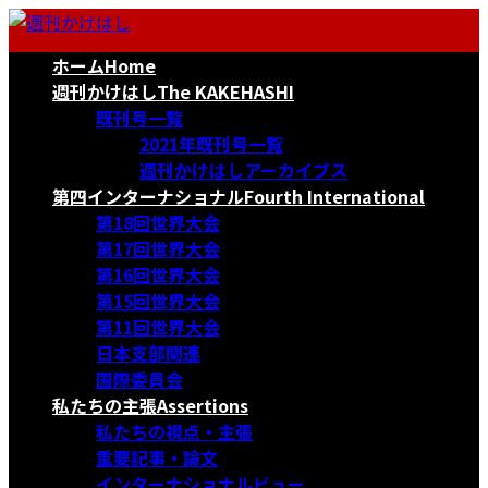
コ
ナ
ン
ビ
ホーム
Home
テ
ゲ
ン
ー
週刊かけはし
The KAKEHASHI
ツ
シ
既刊号一覧
へ
ョ
2021年既刊号一覧
ス
ン
週刊かけはしアーカイブス
キ
に
第四インターナショナル
Fourth International
ッ
移
第18回世界大会
プ
動
第17回世界大会
第16回世界大会
第15回世界大会
第11回世界大会
日本支部関連
国際委員会
私たちの主張
Assertions
私たちの視点・主張
重要記事・論文
インターナショナルビュー