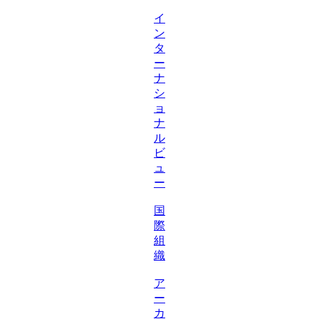
イ
ン
タ
ー
ナ
シ
ョ
ナ
ル
ビ
ュ
ー
国
際
組
織
ア
ー
カ