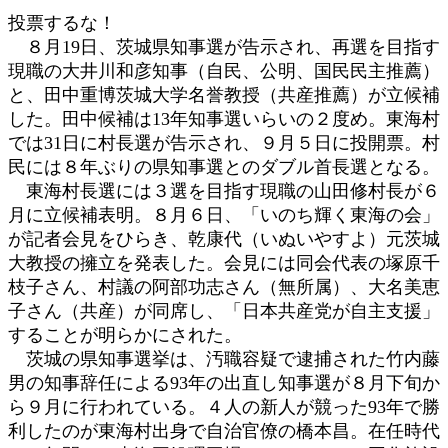
:
投票するな！
８月19日、茨城県知事選が告示され、再選を目指す
現職の大井川和彦知事（自民、公明、国民民主推薦）
と、田中重博茨城大学名誉教授（共産推薦）が立候補
した。田中候補は13年知事選いらいの２度め。東海村
では31日に村長選が告示され、９月５日に投開票。村
民には８年ぶりの県知事選とのダブル首長選となる。
東海村長選には３選を目指す現職の山田修村長が６
月に立候補表明。８月６日、「いのち輝く東海の会」
が記者会見をひらき、乾康代（いぬいやすよ）元茨城
大教授の擁立を発表した。会見には同会代表の塚原千
枝子さん、村議の阿部功志さん（無所属）、大名美恵
子さん（共産）が同席し、「日本共産党が自主支援」
することが明らかにされた。
茨城の県知事選挙は、汚職容疑で逮捕された竹内藤
男の知事辞任による93年の出直し知事選が８月下旬か
ら９月に行われている。４人の新人が競った93年で勝
利したのが東海村出身で自治官僚の橋本昌。在任時代