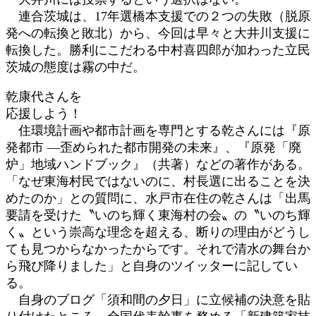
連合茨城は、17年選橋本支援での２つの失敗（脱原
発への転換と敗北）から、今回は早々と大井川支援に
転換した。勝利にこだわる中村喜四郎が加わった立民
茨城の態度は霧の中だ。
乾康代さんを
応援しよう！
住環境計画や都市計画を専門とする乾さんには『原
発都市 ―歪められた都市開発の未来』、『原発「廃
炉」地域ハンドブック』（共著）などの著作がある。
「なぜ東海村民ではないのに、村長選に出ることを決
めたのか」との質問に、水戸市在住の乾さんは「出馬
要請を受けた〝いのち輝く東海村の会〟の〝いのち輝
く〟という崇高な理念を超える、断りの理由がどうし
ても見つからなかったからです。それで清水の舞台か
ら飛び降りました」と自身のツイッターに記してい
る。
自身のブログ「須和間の夕日」に立候補の決意を貼