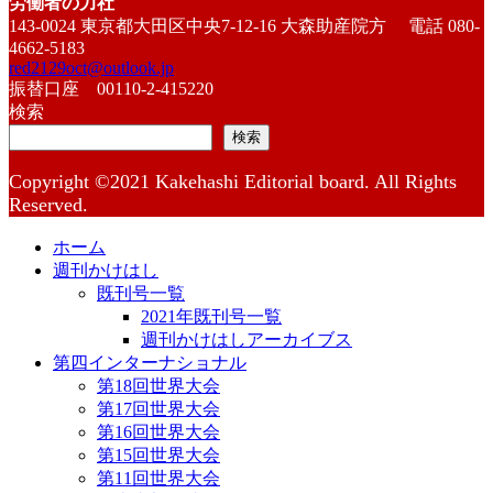
労働者の力社
143-0024 東京都大田区中央7-12-16 大森助産院方 電話 080-
4662-5183
red2129oct@outlook.jp
振替口座 00110-2-415220
検索
検索
Copyright ©2021 Kakehashi Editorial board. All Rights
Reserved.
ホーム
週刊かけはし
既刊号一覧
2021年既刊号一覧
週刊かけはしアーカイブス
第四インターナショナル
第18回世界大会
第17回世界大会
第16回世界大会
第15回世界大会
第11回世界大会