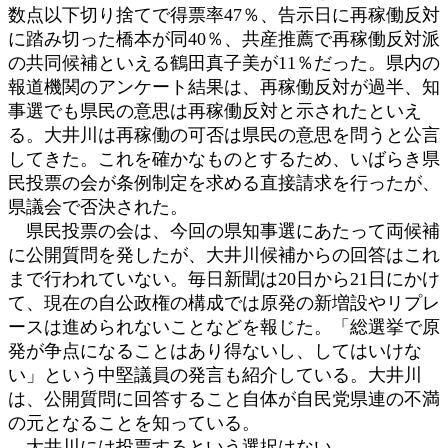
数点以下切り捨てで得票率47％、告示日に再稼働反対
に踏み切った橋本が同40％、共産推薦で再稼働反対派
の共同候補といえる鶴田真子美が11％だった。県内の
報道機関のアンケート結果は、再稼働反対が過半、知
事選でも県民の意思は再稼働反対と示されたといえ
る。大井川は再稼働の可否は県民の意思を問うと公言
してきた。これを確かなものとするため、いばらき県
民投票の会が条例制定を求める直接請求を行ったが、
県議会で否決された。
県民投票の会は、今回の県知事選にあたって両候補
に公開質問を発したが、大井川候補からの回答はこれ
まで行われていない。毎日新聞は20日から21日にかけ
て、現在の自公政権の構成では原発の新増設やリプレ
ースは進められないことなどを報じた。「総選挙で原
発が争点になることはあり得ないし、してはいけな
い」という中堅議員の発言も紹介している。大井川
は、公開質問に回答すること自体が自民党県連の不満
の元となることを知っている。
大井川には投票するという選択はない。