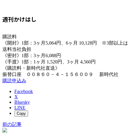
週刊かけはし
購読料
《開封》1部：3ヶ月5,064円、6ヶ月 10,128円 ※3部以上は
送料当社負担
《密封》1部：3ヶ月6,088円
《手渡》1部：1ヶ月 1,520円、3ヶ月 4,560円
《購読料・新時代社直送》
振替口座 ００８６０－４－１５６００９ 新時代社
購読申込み
Facebook
X
Bluesky
LINE
Copy
前の記事