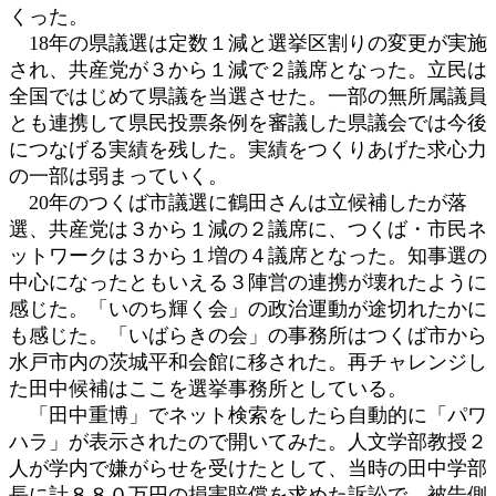
くった。
18年の県議選は定数１減と選挙区割りの変更が実施
され、共産党が３から１減で２議席となった。立民は
全国ではじめて県議を当選させた。一部の無所属議員
とも連携して県民投票条例を審議した県議会では今後
につなげる実績を残した。実績をつくりあげた求心力
の一部は弱まっていく。
20年のつくば市議選に鶴田さんは立候補したが落
選、共産党は３から１減の２議席に、つくば・市民ネ
ットワークは３から１増の４議席となった。知事選の
中心になったともいえる３陣営の連携が壊れたように
感じた。「いのち輝く会」の政治運動が途切れたかに
も感じた。「いばらきの会」の事務所はつくば市から
水戸市内の茨城平和会館に移された。再チャレンジし
た田中候補はここを選挙事務所としている。
「田中重博」でネット検索をしたら自動的に「パワ
ハラ」が表示されたので開いてみた。人文学部教授２
人が学内で嫌がらせを受けたとして、当時の田中学部
長に計８８０万円の損害賠償を求めた訴訟で、被告側