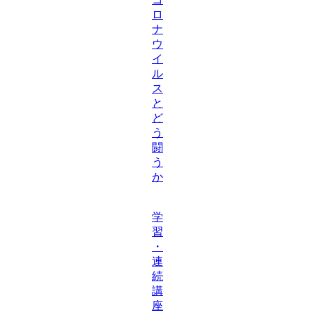
ロ
ナ
ウ
イ
ル
ス
と
ど
う
闘
う
か
学
習
・
連
続
講
座