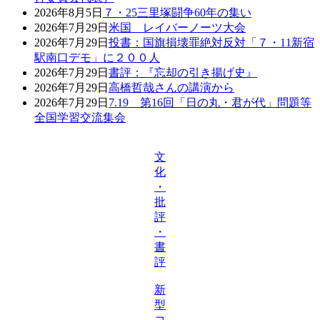
2026年8月5日
７・25三里塚闘争60年の集い
2026年7月29日
米国 レイバーノーツ大会
2026年7月29日
投書：国旗損壊罪絶対反対「７・11新宿
駅南口デモ」に２００人
2026年7月29日
書評：『忘却の引き揚げ史』
2026年7月29日
高橋哲哉さんの講演から
2026年7月29日
7.19 第16回「日の丸・君が代」問題等
全国学習交流集会
文
化
・
批
評
・
書
評
新
型
コ