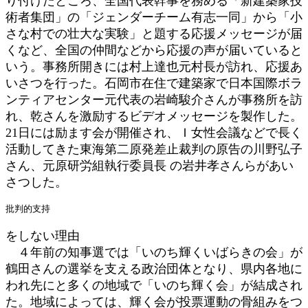
り付けたところ、全国代表幹事を務める「新建築家技
術者集団」の「ジェンダーチーム有志一同」から「小
さな村での壮大な実験」と題する応援メッセージが届
くなど、全国の仲間などから応援の声が届いていると
いう。事務所開きには村上達也元村長が訪れ、応援あ
いさつを行った。石岡市在住で建築家で日本国際ボラ
ンティアセンター元代表の岩崎駿介さんが事務所を訪
れ、乾さんを激励するビデオメッセージを製作した。
21日には励ます会が開催され、Ｉ女性会議などで長く
活動してきた東海第二原発差止裁判の原告の川野弘子
さん、元原研労組執行委員長 の岩井孝さんらがあい
さつした。
批判的支持
をしない理由
４年前の知事選では「いのち輝くいばらきの会」が
鶴田さんの選挙を支える政治団体となり、県内各地に
われ先にと多くの地域で「いのち輝く会」が結成され
た。地域によっては、輝く会が投票運動の骨組みをつ