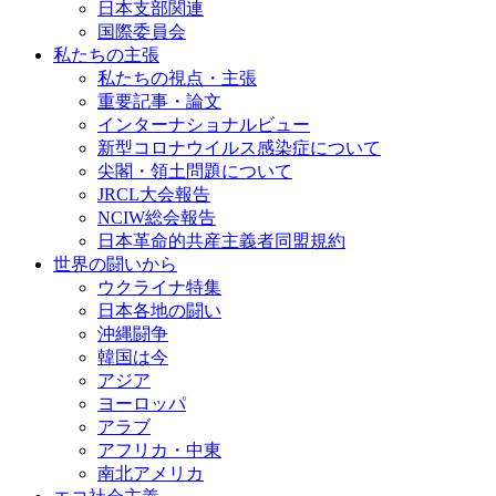
日本支部関連
国際委員会
私たちの主張
私たちの視点・主張
重要記事・論文
インターナショナルビュー
新型コロナウイルス感染症について
尖閣・領土問題について
JRCL大会報告
NCIW総会報告
日本革命的共産主義者同盟規約
世界の闘いから
ウクライナ特集
日本各地の闘い
沖縄闘争
韓国は今
アジア
ヨーロッパ
アラブ
アフリカ・中東
南北アメリカ