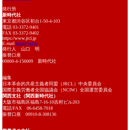
発行所
新時代社
東京都渋谷区初台1-50-4-103
電話 03-3372-9401
FAX 03-3372-9402
https://www.jrcl.jp
E-mail
info@jrcl.jp
発行人 山口 明
振替口座
00860-4-156009 新時代社
編集
日本革命的共産主義者同盟（JRCL）中央委員会
国際主義労働者全国協議会（NCIW）全国運営委員会
関西支社（関西新時代社）
大阪市福島区福島7-16-10吉村ビル203
電話/FAX 06-6458-7018
振替口座 00910-8-308136