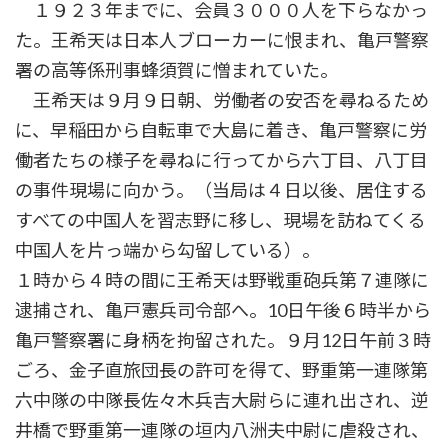
１９２３年までに、会員３０００人を下らなかっ
た。王希天は日本人ブローカーに恨まれ、亀戸警察
署の高等係刑事蜂須賀に憎まれていた。
王希天は９月９日朝、労働者の安否を尋ねるため
に、早稲田から自転車で大島に着き、亀戸警察に労
働者たちの様子を尋ねに行ってから六丁目、八丁目
の事件現場に向かう。（当局は４日以後、居住する
すべての中国人を習志野に移し、現場を訪ねてくる
中国人を片っ端から勾留している）。
１時から４時の間に王希天は野戦重砲兵第７連隊に
逮捕され、亀戸憲兵司令部へ。10日午後６時半から
亀戸警察署に身柄を拘留された。９月12日午前３時
ごろ、金子直旅団長の許可を得て、野重第一連隊第
六中隊の中隊長佐々木兵吉大尉らに連れ出され、逆
井橋で野重第一連隊の垣内八洲夫中尉に虐殺され、