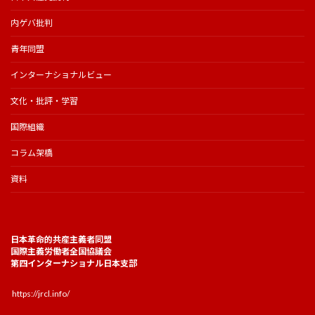
内ゲバ批判
青年同盟
インターナショナルビュー
文化・批評・学習
国際組織
コラム架橋
資料
日本革命的共産主義者同盟
国際主義労働者全国協議会
第四インターナショナル日本支部
https://jrcl.info/