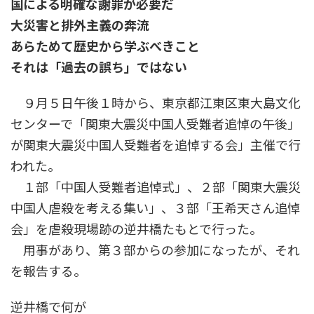
国による明確な謝罪が必要だ
時
:
大災害と排外主義の奔流
あらためて歴史から学ぶべきこと
それは「過去の誤ち」ではない
９月５日午後１時から、東京都江東区東大島文化
センターで「関東大震災中国人受難者追悼の午後」
が関東大震災中国人受難者を追悼する会」主催で行
われた。
１部「中国人受難者追悼式」、２部「関東大震災
中国人虐殺を考える集い」、３部「王希天さん追悼
会」を虐殺現場跡の逆井橋たもとで行った。
用事があり、第３部からの参加になったが、それ
を報告する。
逆井橋で何が