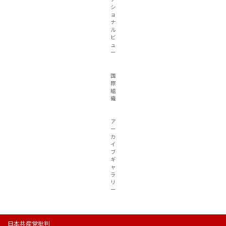
シ
ョ
ナ
ル
ビ
ュ
ー
国
際
組
織
ア
ー
カ
イ
ブ
ギ
ャ
ラ
リ
ー
日本共産党批判