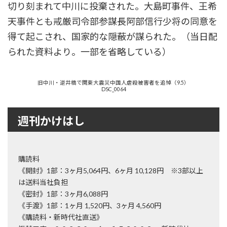
切り刻まれて中川に投棄された。大島町事件、王希
天事件とも戒厳司令部参謀長阿部信行少将の同意を
得て起こされ、国家的な隠蔽が謀られた。（当日配
られた資料より。一部を省略している）
旧中川・逆井橋で関東大震災中国人虐殺被害者を追悼（9.5）
DSC_0064
週刊かけはし
購読料
《開封》1部：3ヶ月5,064円、6ヶ月 10,128円 ※3部以上
は送料当社負担
《密封》1部：3ヶ月6,088円
《手渡》1部：1ヶ月 1,520円、3ヶ月 4,560円
《購読料・新時代社直送》