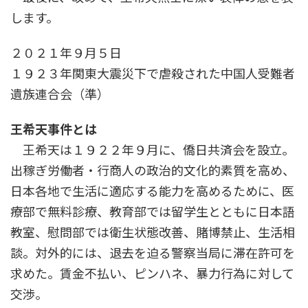
します。
２０２１年９月５日
１９２３年関東大震災下で虐殺された中国人受難者
遺族連合会（準）
王希天事件とは
王希天は１９２２年９月に、僑日共済会を設立。
出稼ぎ労働者・行商人の政治的文化的素質を高め、
日本各地で生活に適応する能力を高めるために、医
療部で無料診療、教育部では留学生とともに日本語
教室、慰問部では衛生状態改善、賭博禁止、生活相
談。対外的には、退去を迫る警察当局に滞在許可を
求めた。賃金不払い、ピンハネ、暴力行為に対して
交渉。