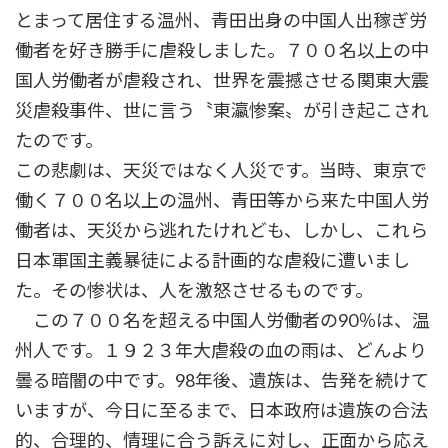
とまって居住する温州、青田出身の中国人出稼ぎ労
働者を好き勝手に虐殺しました。７００名以上の中
国人労働者が虐殺され、世界を震撼させる関東大震
災虐殺事件、世に言う〝東瀛惨案〟が引き起こされ
たのです。
この悲劇は、天災ではなく人災です。当時、東京で
働く７００名以上の温州、青田等から来た中国人労
働者は、天災から逃れたけれども、しかし、これら
日本軍国主義暴徒による計画的な虐殺に遭いまし
た。その惨状は、人を激怒させるものです。
この７００名を超える中国人労働者の90％は、温
州人です。１９２３年大虐殺の血の雨は、どんより
曇る暗闇の中です。98年後、遺族は、告発を続けて
いますが、今日に至るまで、日本政府は遺族の合法
的、合理的、情理に合う訴えに対し、正面から応え