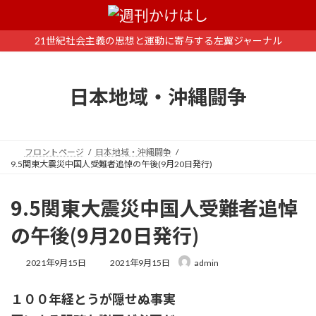
コ
ナ
ン
ビ
テ
ゲ
21世紀社会主義の思想と運動に寄与する左翼ジャーナル
ン
ー
ツ
シ
へ
ョ
日本地域・沖縄闘争
ス
ン
キ
に
ッ
移
プ
動
フロントページ
日本地域・沖縄闘争
9.5関東大震災中国人受難者追悼の午後(9月20日発行)
9.5関東大震災中国人受難者追悼
の午後(9月20日発行)
最
2021年9月15日
2021年9月15日
admin
終
更
１００年経とうが隠せぬ事実
新
日