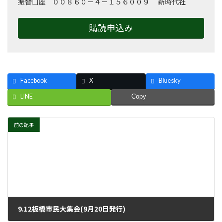
振替口座 ００８６０－４－１５６００９ 新時代社
購読申込み
Facebook
X
Bluesky
LINE
Copy
前の記事
9.12板橋市民大集会(9月20日発行)