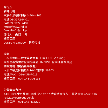
発行所
新時代社
東京都渋谷区初台1-50-4-103
電話 03-3372-9401
FAX 03-3372-9402
https://www.jrcl.jp
E-mail
info@jrcl.jp
発行人 山口 明
振替口座
00860-4-156009 新時代社
編集
日本革命的共産主義者同盟（JRCL）中央委員会
国際主義労働者全国協議会（NCIW）全国運営委員会
関西支社（関西新時代社）
大阪市福島区福島7-16-10吉村ビル203
電話/FAX 06-6458-7018
振替口座 00910-8-308136
労働者の力社
143-0024 東京都大田区中央7-12-16 大森助産院方 電話 080-4662-5183
red2129oct@outlook.jp
振替口座 00110-2-415220