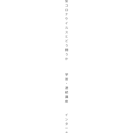
型
コ
ロ
ナ
ウ
イ
ル
ス
と
ど
う
闘
う
か
学
習
・
連
続
講
座
イ
ン
タ
ー
ナ