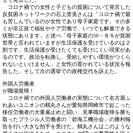
コロナ禍での女性と子どもの貧困について発言した
反貧困ネットワークの石上里美さんは「コロナ禍で最
も苦しんでいるのが女性であり母子家庭です。その多
くが非正規で福祉やケア労働で、いつでも解雇できる
状態にあります」と述べ「母子家庭の50・８％が貧困
世帯と言われていますが生活保護を受けているのは２
割です。生活保護が受けたくても受けにくい現実があ
るのです。政治を転換し、受給しやすい環境がつくら
れないといけません」と女性の置かれている状況を報
告した。そして次の選挙での政権交代を訴えた。
外国人労働者
が職場復帰！
コロナ禍での外国人労働者の実態について名古屋ふ
れあいユニオンの鶴丸さんが愛知県岡崎市で起こった
移住労働者の大量雇止めと闘い、見事職場復帰を勝ち
取ったブラジル人労働者の「碧海工機分会」の勝利報
告を行い大きな拍手を受けた。鶴丸さんはこのような