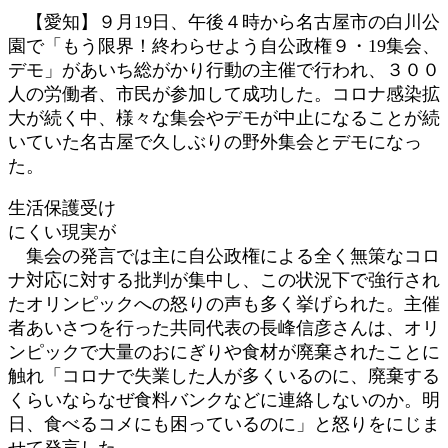
日
【愛知】９月19日、午後４時から名古屋市の白川公
時
園で「もう限界！終わらせよう自公政権９・19集会、
:
デモ」があいち総がかり行動の主催で行われ、３００
人の労働者、市民が参加して成功した。コロナ感染拡
大が続く中、様々な集会やデモが中止になることが続
いていた名古屋で久しぶりの野外集会とデモになっ
た。
生活保護受け
にくい現実が
集会の発言では主に自公政権による全く無策なコロ
ナ対応に対する批判が集中し、この状況下で強行され
たオリンピックへの怒りの声も多く挙げられた。主催
者あいさつを行った共同代表の長峰信彦さんは、オリ
ンピックで大量のおにぎりや食材が廃棄されたことに
触れ「コロナで失業した人が多くいるのに、廃棄する
くらいならなぜ食料バンクなどに連絡しないのか。明
日、食べるコメにも困っているのに」と怒りをにじま
せて発言した。