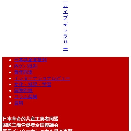
カ
イ
ブ
ギ
ャ
ラ
リ
ー
日本共産党批判
内ゲバ批判
青年同盟
インターナショナルビュー
文化・批評・学習
国際組織
コラム架橋
資料
日本革命的共産主義者同盟
国際主義労働者全国協議会