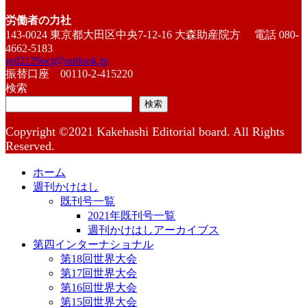
労働者の力社
143-0024 東京都大田区中央7-12-16 大森助産院方 電話 080-
4662-5183
red2129oct@outlook.jp
振替口座 00110-2-415220
検索
検索
Copyright ©2021 Kakehashi Editorial board. All Rights
Reserved.
ホーム
週刊かけはし
既刊号一覧
2021年既刊号一覧
週刊かけはしアーカイブス
第四インターナショナル
第18回世界大会
第17回世界大会
第16回世界大会
第15回世界大会