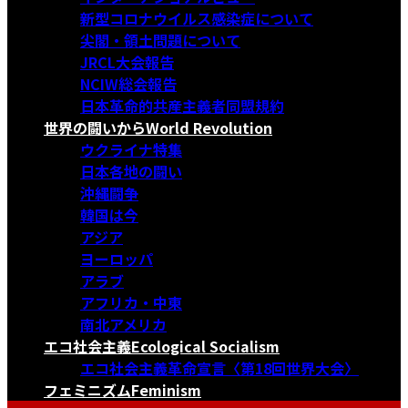
新型コロナウイルス感染症について
尖閣・領土問題について
JRCL大会報告
NCIW総会報告
日本革命的共産主義者同盟規約
世界の闘いから
World Revolution
ウクライナ特集
日本各地の闘い
沖縄闘争
韓国は今
アジア
ヨーロッパ
アラブ
アフリカ・中東
南北アメリカ
エコ社会主義
Ecological Socialism
エコ社会主義革命宣言〈第18回世界大会〉
フェミニズム
Feminism