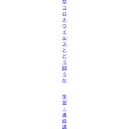
型
コ
ロ
ナ
ウ
イ
ル
ス
と
ど
う
闘
う
か
学
習
・
連
続
講