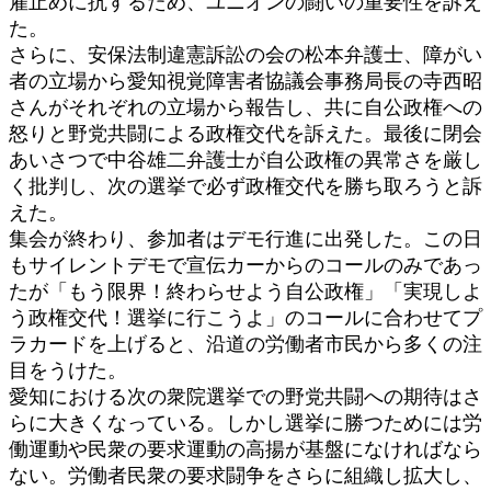
雇止めに抗するため、ユニオンの闘いの重要性を訴え
た。
さらに、安保法制違憲訴訟の会の松本弁護士、障がい
者の立場から愛知視覚障害者協議会事務局長の寺西昭
さんがそれぞれの立場から報告し、共に自公政権への
怒りと野党共闘による政権交代を訴えた。最後に閉会
あいさつで中谷雄二弁護士が自公政権の異常さを厳し
く批判し、次の選挙で必ず政権交代を勝ち取ろうと訴
えた。
集会が終わり、参加者はデモ行進に出発した。この日
もサイレントデモで宣伝カーからのコールのみであっ
たが「もう限界！終わらせよう自公政権」「実現しよ
う政権交代！選挙に行こうよ」のコールに合わせてプ
ラカードを上げると、沿道の労働者市民から多くの注
目をうけた。
愛知における次の衆院選挙での野党共闘への期待はさ
らに大きくなっている。しかし選挙に勝つためには労
働運動や民衆の要求運動の高揚が基盤になければなら
ない。労働者民衆の要求闘争をさらに組織し拡大し、