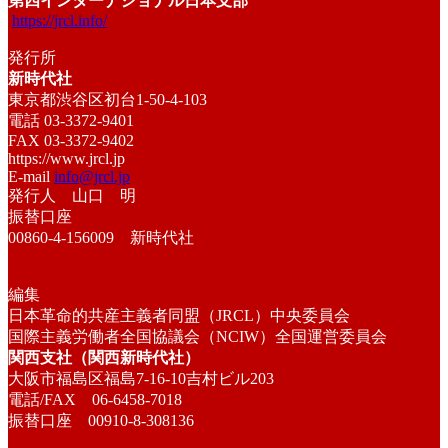
第四インターナショナル日本支部
https://jrcl.info/
発行所
新時代社
東京都渋谷区初台1-50-4-103
電話 03-3372-9401
FAX 03-3372-9402
https://www.jrcl.jp
E-mail
info@jrcl.jp
発行人 山口 明
振替口座
00860-4-156009 新時代社
編集
日本革命的共産主義者同盟（JRCL）中央委員会
国際主義労働者全国協議会（NCIW）全国運営委員会
関西支社（関西新時代社）
大阪市福島区福島7-16-10吉村ビル203
電話/FAX 06-6458-7018
振替口座 00910-8-308136