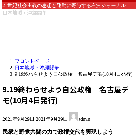
21世紀社会主義の思想と運動に寄与する左翼ジャーナル
日本地域・沖縄闘争
フロントページ
日本地域・沖縄闘争
9.19終わらせよう自公政権 名古屋デモ(10月4日発行)
9.19終わらせよう自公政権 名古屋デ
モ(10月4日発行)
最
2021年9月29日
2021年9月29日
admin
終
更
民衆と野党共闘の力で政権交代を実現しよう
新