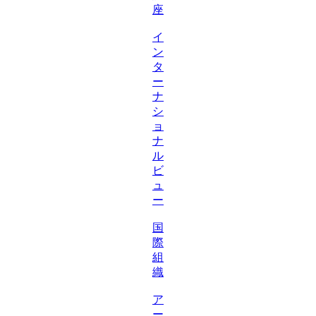
座
イ
ン
タ
ー
ナ
シ
ョ
ナ
ル
ビ
ュ
ー
国
際
組
織
ア
ー