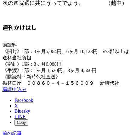
次の衆院選に共にうってでよう。 （越中）
週刊かけはし
購読料
《開封》1部：3ヶ月5,064円、6ヶ月 10,128円 ※3部以上は
送料当社負担
《密封》1部：3ヶ月6,088円
《手渡》1部：1ヶ月 1,520円、3ヶ月 4,560円
《購読料・新時代社直送》
振替口座 ００８６０－４－１５６００９ 新時代社
購読申込み
Facebook
X
Bluesky
LINE
Copy
前の記事