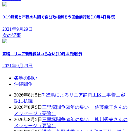
9.19野党と市民の共闘で自公政権倒そう国会前行動(10月4日発行)
2021年9月29日
次の記事
寄稿 リニア新幹線はいらない(10月４日発行)
2021年9月29日
各地の闘い
沖縄闘争
2026年8月5日
7.25県によるリニア静岡工区工事着工容
認に抗議
2026年8月5日
三里塚闘争60年の集い 佐藤幸子さんの
メッセージ（要旨）
2026年8月5日
三里塚闘争60年の集い 柳川秀夫さんの
メッセージ（要旨）