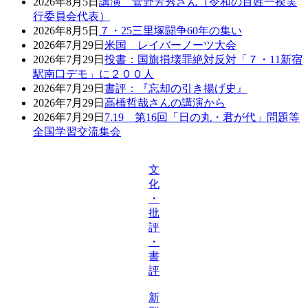
2026年8月5日
講演 菅野芳秀さん（令和の百姓一揆実
行委員会代表）
2026年8月5日
７・25三里塚闘争60年の集い
2026年7月29日
米国 レイバーノーツ大会
2026年7月29日
投書：国旗損壊罪絶対反対「７・11新宿
駅南口デモ」に２００人
2026年7月29日
書評：『忘却の引き揚げ史』
2026年7月29日
高橋哲哉さんの講演から
2026年7月29日
7.19 第16回「日の丸・君が代」問題等
全国学習交流集会
文
化
・
批
評
・
書
評
新