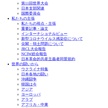
第11回世界大会
日本支部関連
国際委員会
私たちの主張
私たちの視点・主張
重要記事・論文
インターナショナルビュー
新型コロナウイルス感染症について
尖閣・領土問題について
JRCL大会報告
NCIW総会報告
日本革命的共産主義者同盟規約
世界の闘いから
ウクライナ特集
日本各地の闘い
沖縄闘争
韓国は今
アジア
ヨーロッパ
アラブ
アフリカ・中東