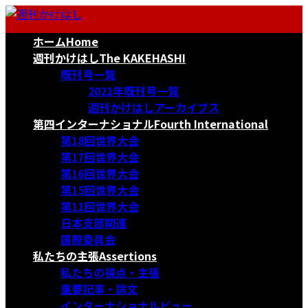
コ
ナ
ン
ビ
ホーム
Home
テ
ゲ
ン
ー
週刊かけはし
The KAKEHASHI
ツ
シ
既刊号一覧
へ
ョ
2021年既刊号一覧
ス
ン
週刊かけはしアーカイブス
キ
に
第四インターナショナル
Fourth International
ッ
移
第18回世界大会
プ
動
第17回世界大会
第16回世界大会
第15回世界大会
第11回世界大会
日本支部関連
国際委員会
私たちの主張
Assertions
私たちの視点・主張
重要記事・論文
インターナショナルビュー