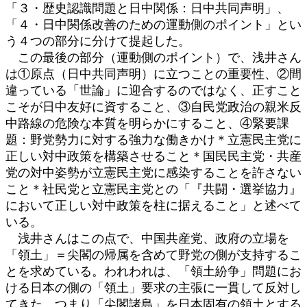
「３・歴史認識問題と日中関係：日中共同声明」、
「４・日中関係改善のための運動側のポイント」とい
う４つの部分に分けて提起した。
この最後の部分（運動側のポイント）で、浅井さん
は①原点（日中共同声明）に立つことの重要性、②間
違っている「世論」に迎合するのではなく、正すこと
こそが日中友好に資すること、③自民党政治の親米反
中路線の危険な本質を明らかにすること、④緊要課
題：野党勢力に対する強力な働きかけ＊立憲民主党に
正しい対中政策を構築させること＊国民民主党・共産
党の対中姿勢が立憲民主党に感染することを許さない
こと＊社民党と立憲民主党との「『共闘・選挙協力』
において正しい対中政策を柱に据えること」と述べて
いる。
浅井さんはこの点で、中国共産党、政府の立場を
「領土」＝尖閣の帰属を含めて野党の側が支持するこ
とを求めている。われわれは、「領土紛争」問題にお
ける日本の側の「領土」要求の主張に一貫して反対し
てきた。つまり「尖閣諸島」を日本固有の領土とする