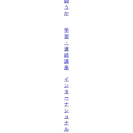
闘
う
か
学
習
・
連
続
講
座
イ
ン
タ
ー
ナ
シ
ョ
ナ
ル