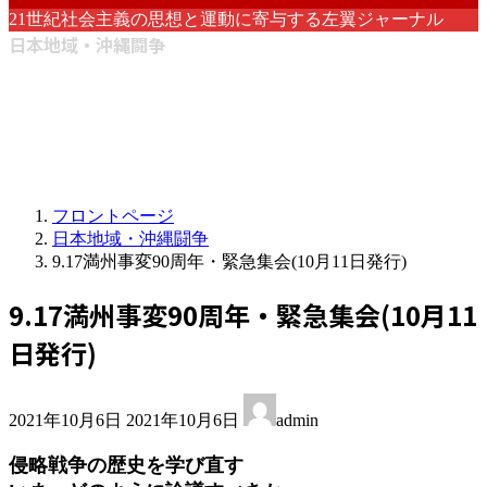
21世紀社会主義の思想と運動に寄与する左翼ジャーナル
日本地域・沖縄闘争
フロントページ
日本地域・沖縄闘争
9.17満州事変90周年・緊急集会(10月11日発行)
9.17満州事変90周年・緊急集会(10月11
日発行)
最
2021年10月6日
2021年10月6日
admin
終
更
侵略戦争の歴史を学び直す
新