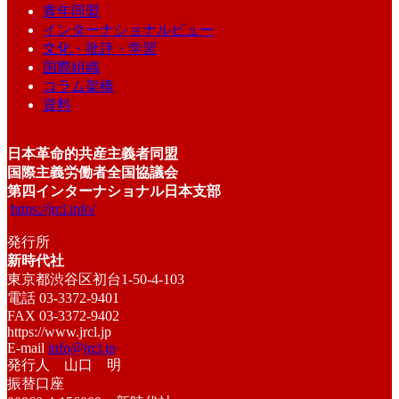
青年同盟
インターナショナルビュー
文化・批評・学習
国際組織
コラム架橋
資料
日本革命的共産主義者同盟
国際主義労働者全国協議会
第四インターナショナル日本支部
https://jrcl.info/
発行所
新時代社
東京都渋谷区初台1-50-4-103
電話 03-3372-9401
FAX 03-3372-9402
https://www.jrcl.jp
E-mail
info@jrcl.jp
発行人 山口 明
振替口座