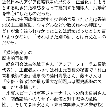
近代日本のアジア侵略戦争の歴史を「正当化」しよう
とする動きに危機感をもって批判する知識人、活動家
を中心にしたものだった。
現在の中国政権に対する批判的言及（たとえば香港
の民主主義運動、ウィグルなど少数民族への弾圧な
ど）が全く語られなかったことは残念だったとしか言
いようがない。「それはまた別の話」とは言えないの
だから。
「満州事変」の
歴史的再整理
総合司会は吉池敏子さん（アジア・フォーラム横浜
代表）。主催者あいさつは村山元首相の秘書で「村山
首相談話の会」理事長の藤田高景さん。藤田さんは
「安倍・菅政治の最も重大な問題点は歴史認識の欠
如」だと指摘した。
来賓スピーチは軍事ジャーナリストの前田哲男さん
の「南西諸島へのミサイル配備と対中戦争の危険
性」、そして森田実さん（東日本国際大学名誉教授）