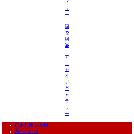
ビ
ュ
ー
国
際
組
織
ア
ー
カ
イ
ブ
ギ
ャ
ラ
リ
ー
日本共産党批判
内ゲバ批判