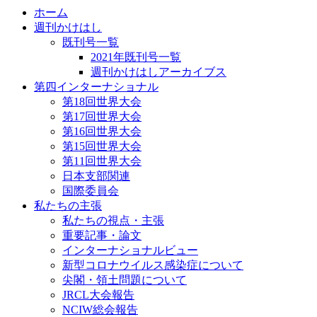
ホーム
週刊かけはし
既刊号一覧
2021年既刊号一覧
週刊かけはしアーカイブス
第四インターナショナル
第18回世界大会
第17回世界大会
第16回世界大会
第15回世界大会
第11回世界大会
日本支部関連
国際委員会
私たちの主張
私たちの視点・主張
重要記事・論文
インターナショナルビュー
新型コロナウイルス感染症について
尖閣・領土問題について
JRCL大会報告
NCIW総会報告