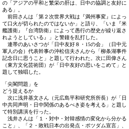
の「アジアの平和と繁栄の肝は、日中の協調と友好に
ある」。
前田さんは「第２次世界大戦は『満州事変』によっ
て口火が切られたのではないか」と語り、「いま『米
艦護衛』『台湾防衛』によって愚行の歴史が繰り返さ
れようとしている』」と警鐘を乱打した。
連帯のあいさつが「日中友好８・15の会」（日中元
軍人の会）代表幹事の沖松信夫さんから「柳条湖事件
記念日に思うこと」と題して行われた。次に田偉さん
（東方文化芸術団）が「日中友好の思いをこめて」と
題して独唱した。
「尖閣問題」を
どう捉えるか
次に浅井基文さん（元広島平和研究所所長）が「日
中共同声明・日中関係のあるべき姿を考える」と題し
て特別講演を行った。
浅井さんは「１・対中・対韓感情の変化から分かる
こと」、「２・敗戦日本の出発点・ポツダム宣言」、