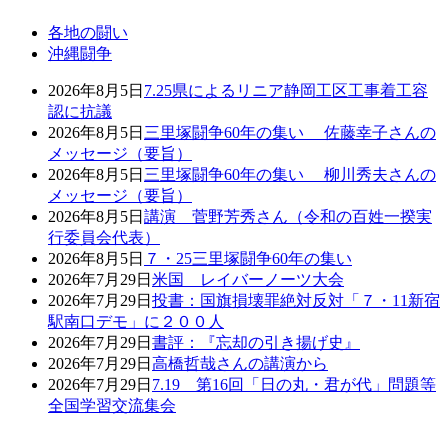
各地の闘い
沖縄闘争
2026年8月5日
7.25県によるリニア静岡工区工事着工容
認に抗議
2026年8月5日
三里塚闘争60年の集い 佐藤幸子さんの
メッセージ（要旨）
2026年8月5日
三里塚闘争60年の集い 柳川秀夫さんの
メッセージ（要旨）
2026年8月5日
講演 菅野芳秀さん（令和の百姓一揆実
行委員会代表）
2026年8月5日
７・25三里塚闘争60年の集い
2026年7月29日
米国 レイバーノーツ大会
2026年7月29日
投書：国旗損壊罪絶対反対「７・11新宿
駅南口デモ」に２００人
2026年7月29日
書評：『忘却の引き揚げ史』
2026年7月29日
高橋哲哉さんの講演から
2026年7月29日
7.19 第16回「日の丸・君が代」問題等
全国学習交流集会