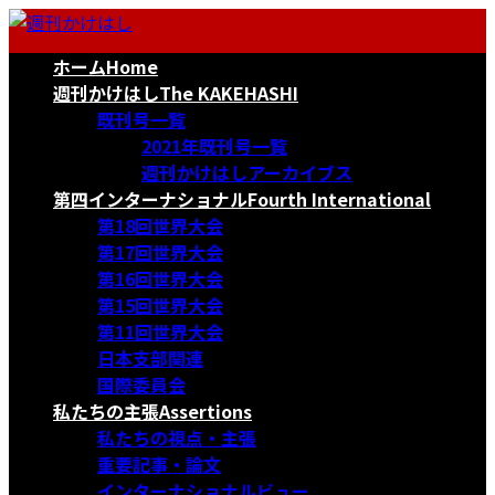
コ
ナ
ン
ビ
ホーム
Home
テ
ゲ
ン
ー
週刊かけはし
The KAKEHASHI
ツ
シ
既刊号一覧
へ
ョ
2021年既刊号一覧
ス
ン
週刊かけはしアーカイブス
キ
に
第四インターナショナル
Fourth International
ッ
移
第18回世界大会
プ
動
第17回世界大会
第16回世界大会
第15回世界大会
第11回世界大会
日本支部関連
国際委員会
私たちの主張
Assertions
私たちの視点・主張
重要記事・論文
インターナショナルビュー