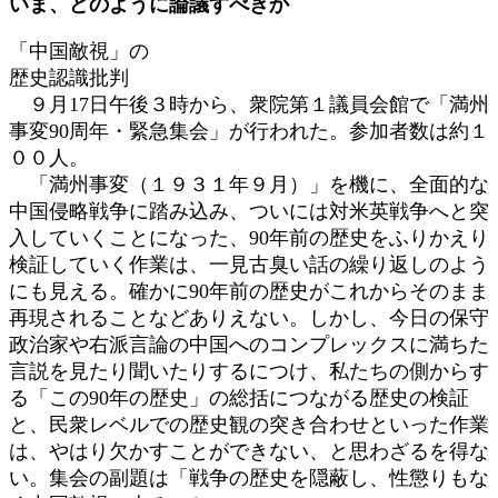
いま、どのように論議すべきか
日
時
「中国敵視」の
:
歴史認識批判
９月17日午後３時から、衆院第１議員会館で「満州
事変90周年・緊急集会」が行われた。参加者数は約１
００人。
「満州事変（１９３１年９月）」を機に、全面的な
中国侵略戦争に踏み込み、ついには対米英戦争へと突
入していくことになった、90年前の歴史をふりかえり
検証していく作業は、一見古臭い話の繰り返しのよう
にも見える。確かに90年前の歴史がこれからそのまま
再現されることなどありえない。しかし、今日の保守
政治家や右派言論の中国へのコンプレックスに満ちた
言説を見たり聞いたりするにつけ、私たちの側からす
る「この90年の歴史」の総括につながる歴史の検証
と、民衆レベルでの歴史観の突き合わせといった作業
は、やはり欠かすことができない、と思わざるを得な
い。集会の副題は「戦争の歴史を隠蔽し、性懲りもな