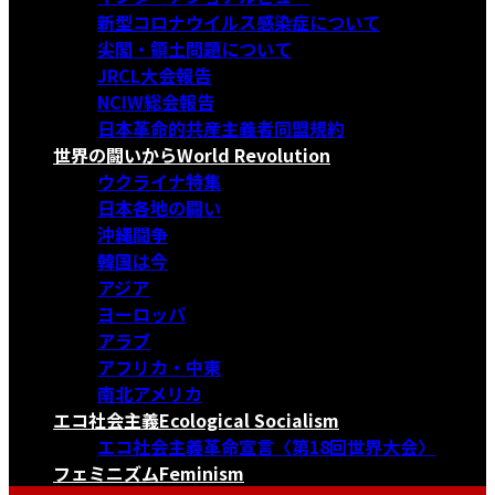
新型コロナウイルス感染症について
尖閣・領土問題について
JRCL大会報告
NCIW総会報告
日本革命的共産主義者同盟規約
世界の闘いから
World Revolution
ウクライナ特集
日本各地の闘い
沖縄闘争
韓国は今
アジア
ヨーロッパ
アラブ
アフリカ・中東
南北アメリカ
エコ社会主義
Ecological Socialism
エコ社会主義革命宣言〈第18回世界大会〉
フェミニズム
Feminism