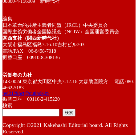
00860-4-156009 新時代社
編集
日本革命的共産主義者同盟（JRCL）中央委員会
国際主義労働者全国協議会（NCIW）全国運営委員会
関西支社（関西新時代社）
大阪市福島区福島7-16-10吉村ビル203
電話/FAX 06-6458-7018
振替口座 00910-8-308136
労働者の力社
143-0024 東京都大田区中央7-12-16 大森助産院方 電話 080-
4662-5183
red2129oct@outlook.jp
振替口座 00110-2-415220
検索
検索
Copyright ©2021 Kakehashi Editorial board. All Rights
Reserved.