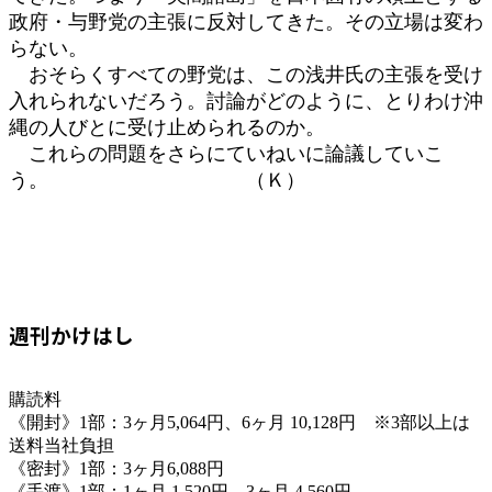
政府・与野党の主張に反対してきた。その立場は変わ
らない。
おそらくすべての野党は、この浅井氏の主張を受け
入れられないだろう。討論がどのように、とりわけ沖
縄の人びとに受け止められるのか。
これらの問題をさらにていねいに論議していこ
う。 （Ｋ）
週刊かけはし
購読料
《開封》1部：3ヶ月5,064円、6ヶ月 10,128円 ※3部以上は
送料当社負担
《密封》1部：3ヶ月6,088円
《手渡》1部：1ヶ月 1,520円、3ヶ月 4,560円