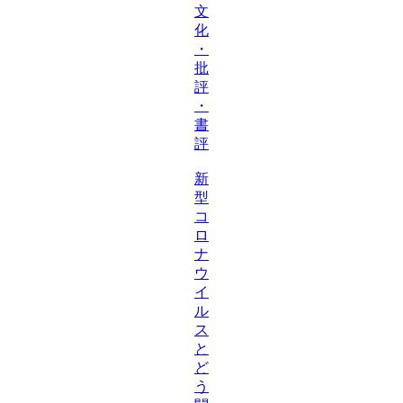
文
化
・
批
評
・
書
評
新
型
コ
ロ
ナ
ウ
イ
ル
ス
と
ど
う