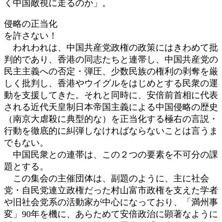
く中国敵視に走るのか」。
侵略の正当化
を許さない！
われわれは、中国共産党政権の政策にはきわめて批
判的であり、香港の同志たちと連帯し、中国共産党の
民主主義への否定・弾圧、少数民族の権利の剥奪を厳
しく批判し、香港やウイグルをはじめとする民衆の運
動を支援してきた。それと同時に、安倍前首相に代表
される近代天皇制日本帝国主義による中国侵略の歴史
（南京大虐殺に典型的な）を正当化する極右の言説・
行動を徹底的に糾弾しなければならないことは言うま
でもない。
中国民衆との連帯は、この２つの要素を不可分の課
題とする。
この集会の主催団体は、副題のように、主に社会
党・自民党連立政権だった村山富市政権を支えた学者
や旧社会党系の活動家が中心になっており、「満州事
変」90年を機に、あらためて安倍政治に顕著なように