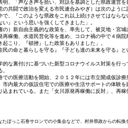
表明、「声なき声を拾い、対話を基調とした県政運営を
の共闘で政治を変える市民連合みやぎ）は次のように訴
中で、『このような県政をこれ以上続けさせてはならな
ない』という思いを強くしてきました」。
の）新自由主義的な政策を、率先して、被災地・宮城
発再稼働、水道民営化等を進め、コロナ禍の中で４病院
き起こり、『頓挫』した政策もありました」。
民の命と暮らしを守る』『子ども達の未来を守る』と
科学的な裏付けに基づいた新型コロナウイルス対策を行っ
る。
での医療活動を開始、２０１２年には市立開成仮診療
、市内最大の仮設住宅での医療や生活サポートの体験を
り込まれている。また「女川原発再稼働に反対」、再稼
たぼっこ石巻サロンでの小集会などで、村井県政からの転換を訴えた