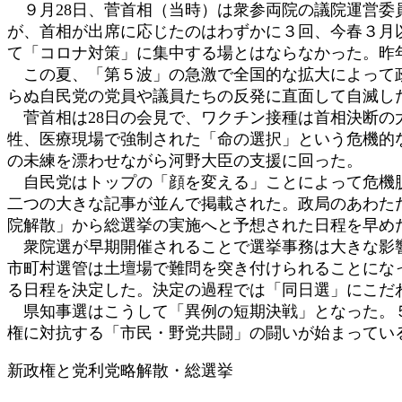
９月28日、菅首相（当時）は衆参両院の議院運営委
:
が、首相が出席に応じたのはわずかに３回、今春３月
て「コロナ対策」に集中する場とはならなかった。昨
この夏、「第５波」の急激で全国的な拡大によって政
らぬ自民党の党員や議員たちの反発に直面して自滅し
菅首相は28日の会見で、ワクチン接種は首相決断の
牲、医療現場で強制された「命の選択」という危機的
の未練を漂わせながら河野大臣の支援に回った。
自民党はトップの「顔を変える」ことによって危機脱
二つの大きな記事が並んで掲載された。政局のあわた
院解散」から総選挙の実施へと予想された日程を早め
衆院選が早期開催されることで選挙事務は大きな影響
市町村選管は土壇場で難問を突き付けられることになっ
る日程を決定した。決定の過程では「同日選」にこだ
県知事選はこうして「異例の短期決戦」となった。５
権に対抗する「市民・野党共闘」の闘いが始まってい
新政権と党利党略解散・総選挙