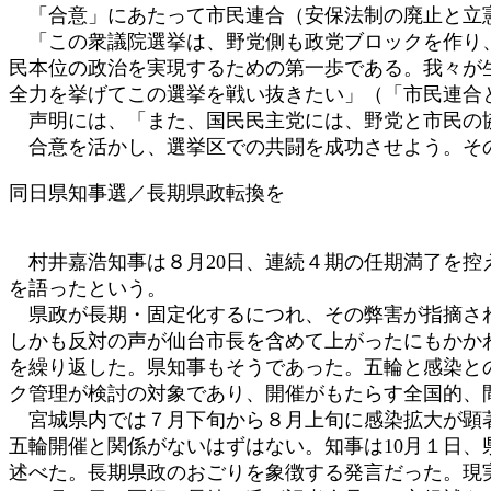
「合意」にあたって市民連合（安保法制の廃止と立
「この衆議院選挙は、野党側も政党ブロックを作り、
民本位の政治を実現するための第一歩である。我々が
全力を挙げてこの選挙を戦い抜きたい」（「市民連合
声明には、「また、国民民主党には、野党と市民の
合意を活かし、選挙区での共闘を成功させよう。その
同日県知事選／長期県政転換を
村井嘉浩知事は８月20日、連続４期の任期満了を控
を語ったという。
県政が長期・固定化するにつれ、その弊害が指摘され
しかも反対の声が仙台市長を含めて上がったにもかか
を繰り返した。県知事もそうであった。五輪と感染と
ク管理が検討の対象であり、開催がもたらす全国的、
宮城県内では７月下旬から８月上旬に感染拡大が顕著
五輪開催と関係がないはずはない。知事は10月１日
述べた。長期県政のおごりを象徴する発言だった。現