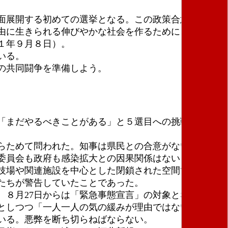
。
面展開する初めての選挙となる。この政策合意は、国
由に生きられる伸びやかな社会を作るために、我々は
１年９月８日）。
いる。
の共同闘争を準備しよう。
「まだやるべきことがある」と５選目への挑戦の決意
らためて問われた。知事は県民との合意がないまま、
委員会も政府も感染拡大との因果関係はないとの立場
技場や関連施設を中心とした閉鎖された空間でのリス
たちが警告していたことであった。
８月27日からは「緊急事態宣言」の対象となった。
としつつ「一人一人の気の緩みが理由ではないか」と
いる。悪弊を断ち切らねばならない。