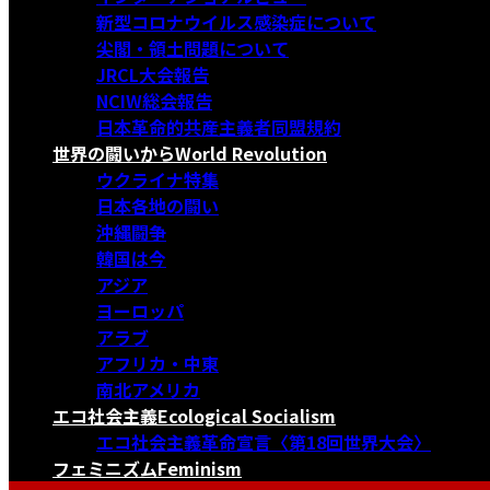
新型コロナウイルス感染症について
尖閣・領土問題について
JRCL大会報告
NCIW総会報告
日本革命的共産主義者同盟規約
世界の闘いから
World Revolution
ウクライナ特集
日本各地の闘い
沖縄闘争
韓国は今
アジア
ヨーロッパ
アラブ
アフリカ・中東
南北アメリカ
エコ社会主義
Ecological Socialism
エコ社会主義革命宣言〈第18回世界大会〉
フェミニズム
Feminism