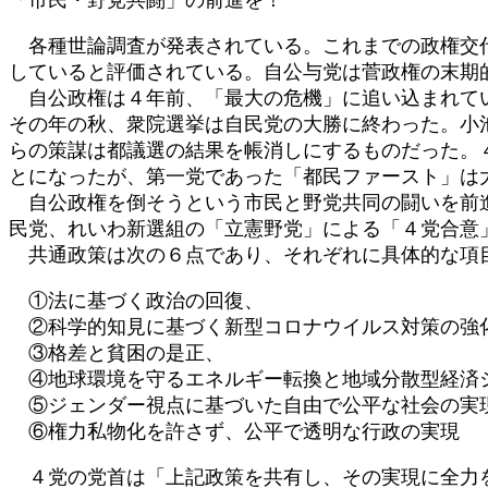
各種世論調査が発表されている。これまでの政権交代
していると評価されている。自公与党は菅政権の末期
自公政権は４年前、「最大の危機」に追い込まれてい
その年の秋、衆院選挙は自民党の大勝に終わった。小
らの策謀は都議選の結果を帳消しにするものだった。
とになったが、第一党であった「都民ファースト」は
自公政権を倒そうという市民と野党共同の闘いを前進
民党、れいわ新選組の「立憲野党」による「４党合意
共通政策は次の６点であり、それぞれに具体的な項
①法に基づく政治の回復、
②科学的知見に基づく新型コロナウイルス対策の強
③格差と貧困の是正、
④地球環境を守るエネルギー転換と地域分散型経済
⑤ジェンダー視点に基づいた自由で公平な社会の実
⑥権力私物化を許さず、公平で透明な行政の実現
４党の党首は「上記政策を共有し、その実現に全力