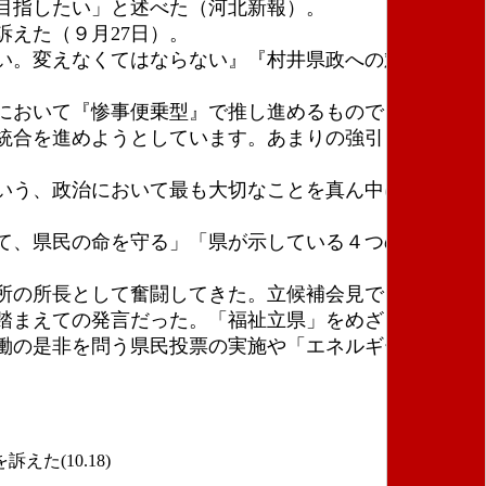
目指したい」と述べた（河北新報）。
えた（９月27日）。
い。変えなくてはならない』『村井県政への対抗軸を
において『惨事便乗型』で推し進めるものでした。県
統合を進めようとしています。あまりの強引さに、宿
いう、政治において最も大切なことを真ん中に据えた
て、県民の命を守る」「県が示している４つの病院の
所の所長として奮闘してきた。立候補会見で「地域医
踏まえての発言だった。「福祉立県」をめざして「地
働の是非を問う県民投票の実施や「エネルギー政策の
(10.18)