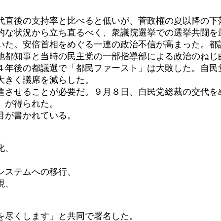
直後の支持率と比べると低いが、菅政権の夏以降の下落
的な状況から立ち直るべく、衆議院選挙での選挙共闘を
た。安倍首相をめぐる一連の政治不信が高まった。都
池都知事と当時の民主党の一部指導部による政治のねじ
４年後の都議選で「都民ファースト」は大敗した。自民
大きく議席を減らした。
させることが必要だ。９月８日、自民党総裁の交代を
」が得られた。
目が書かれている。
化、
システムへの移行、
現、
を尽くします」と共同で署名した。