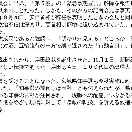
員会に出席、「第５波」の「緊急事態宣言」解除を報告し
以来のことだった。しかも、その夕方の記者会見は事実
年８月28日、安倍首相が辞任を表明したときの会見と同
治不信は深まり、菅首相は窮地に追い込まれていた。
た。
大成果であると強調し、「明かりが見える」どころか「
な対応、五輪強行の一方で繰り返された「行動自粛」。
出をはかり、岸田総裁を誕生させた。10月１日、新聞
だしい転換であった。岸田は４日、１００代目の総理大臣
た。
を受けることになった。宮城県知事選も今秋実施に向
た。「知事選の前倒しは困難」とも伝えられたが、県選
わる知事の言動が注目され、「現職への配慮／いぶかる
選をめざす現職に対して「県政の転換」を訴える候補
る。