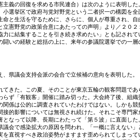
憲主義の回復を求める市民連合）は次のように表明した
小選挙区で政府与党対野党という二者択一の構図を全
生命と生活を守るために、さらに、個人が尊重され、自
と立憲野党の政策合意にあたっての声明」より／２０２
協力に結集することを引き続き求めたい」とも記されて
闘いの経験と総括の上に、来年の参議院選挙での一層
え、県議会支持会派の会合で立候補の意向を表明した。
てきた。この夏、そのことが東京五輪の観客問題であ
わらず「有観客」開催に踏み切った。大会終了後、組織
の関係は公的に調査されていたわけではない。しかも競
間接的影響については無視され続けた。それこそ専門家
となって以降、長期にわたって「第５波」に直面した。
、県議会で感染拡大の原因を問われ、「一概に言えない」
実を直視すべき政治姿勢がますます歪められてしまって