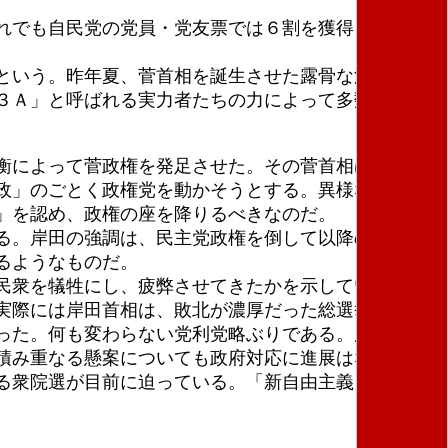
れでも自民党の党員・党友票では６割を獲得した。世
という。昨年夏、菅首相を誕生させた露骨な派閥力学
３Ａ」と呼ばれる実力者たちの力によって多数を獲得
衡によって菅政権を発足させた。その菅首相は高まる
政」のごとく政権党を動かそうとする。異様な事態で
」を認め、政権の座を降りるべきなのだ。
る。岸田の強調は、民主党政権を倒して以降の安倍、
るようなものだ。
民衆を犠牲にし、疲弊させてきたかを示している。
実際には岸田首相は、敗北が濃厚だった総選挙の顔と
った。何も変わらない党利党略ぶりである。岸田首相
積み重なる懸案についても政府対応に進展はない。
る衆院選が目前に迫っている。「新自由主義」と「コ