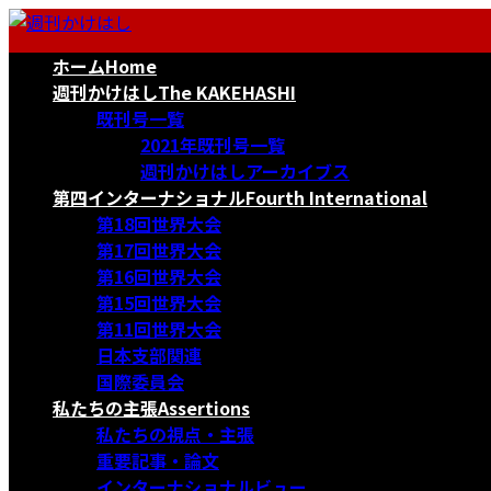
コ
ナ
ン
ビ
ホーム
Home
テ
ゲ
ン
ー
週刊かけはし
The KAKEHASHI
ツ
シ
既刊号一覧
へ
ョ
2021年既刊号一覧
ス
ン
週刊かけはしアーカイブス
キ
に
第四インターナショナル
Fourth International
ッ
移
第18回世界大会
プ
動
第17回世界大会
第16回世界大会
第15回世界大会
第11回世界大会
日本支部関連
国際委員会
私たちの主張
Assertions
私たちの視点・主張
重要記事・論文
インターナショナルビュー