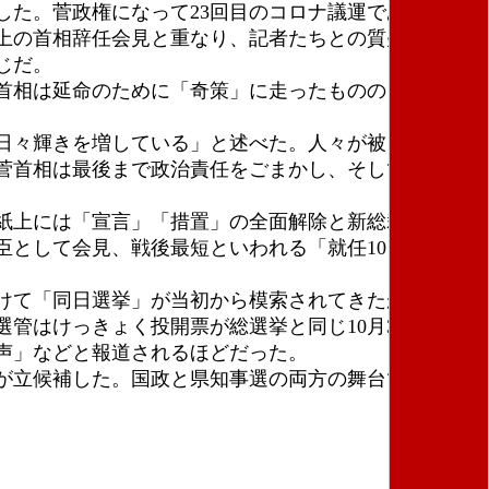
た。菅政権になって23回目のコロナ議運であった
上の首相辞任会見と重なり、記者たちとの質疑を含め
じだ。
首相は延命のために「奇策」に走ったものの、ほかな
日々輝きを増している」と述べた。人々が被った犠
菅首相は最後まで政治責任をごまかし、そして政権へ
紙上には「宣言」「措置」の全面解除と新総裁選出の
として会見、戦後最短といわれる「就任10日後の衆
けて「同日選挙」が当初から模索されてきたが、県と
管はけっきょく投開票が総選挙と同じ10月31日にな
声」などと報道されるほどだった。
が立候補した。国政と県知事選の両方の舞台で長期政