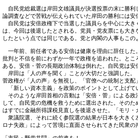
自民党総裁選は岸田文雄議員が決選投票の末に勝利し
論調査などで苦戦が伝えられていた岸田の勝利には安
自民党は安倍政権下で当選した議員らを中心に大きく
は、今回は後退したとされる。党員・党友票にも大き
したという点では同じである。党と内閣の人事もこの
一年前、前任者である安倍は健康を理由に辞任した。
批判と不信を前にわずか一年で政権を追われた。とこ
ある。安倍・菅の長期政治体制は倒れた。自民党は安
岸田は「人の声を聞く」ことが大切だと強調した。「
菅政権が「人の声」を無視し、「官僚への統制と支配
「新しい資本主義」を政策のポイントとして上げてい
そのような岸田首相の言動は「安倍・菅」による政治
して、自民党の危機を救うために選出された。そのた
はすでに金融所得課税見直しを後退させた。「モリ・
衆議院選、それに続く参院選の結果が日本を大きく左
ロナ失政」によって苦境に直面させられてきた民衆の
「市民・野党共闘」の前進を！