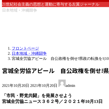
21世紀社会主義の思想と運動に寄与する左翼ジャーナル
日本地域・沖縄闘争
フロントページ
日本地域・沖縄闘争
宮城全労協アピール 自公政権を倒せ!県政の転換を!(10
宮城全労協アピール 自公政権を倒せ!県政
最
2021年10月20日
2021年10月20日
admin
終
更
「市民・野党共闘」を発展させよう
新
宮城全労協ニュース３６２号／２０２１年10月13日
日
時