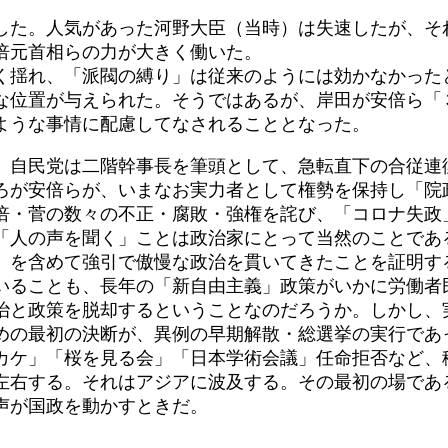
た。人気があった河野大臣（当時）は失速したが、そ
倍元首相らの力が大きく働いた。
揺れ、「派閥の縛り」は従来のようには効かなかった
な位置が与えられた。そうではあるが、岸田が安倍ら「
ような事情に配慮してなされることとなった。
自民党は二階幹事長を筆頭として、急転直下の合従連
ろが安倍らが、いまなお実力者として権勢を保持し「院
倍・菅の数々の不正・腐敗・強権を詫び、「コロナ失政
人の声を聞く」ことは政治家にとって当然のことであ
」を含めて強引で傲慢な政治を貫いてきたことを証明す
ることも、長年の「新自由主義」政策がいかに労働者
と政策を脱却するということなのだろうか。しかし、
めの最初の決断が、異例の早期解散・総選挙の実行であ
カケ」「桜を見る会」「日本学術会議」任命拒否など、
右する。それはアジアに波及する。その最初の場であ
声が国政を動かすときだ。