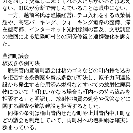
力を感じて交流しに来てくれる人たちがいるとは思え
ない。町⺠が分断で苦しんでいることは眼中にない。
一方、越前谷氏は漁協経営にテコ入れをする政策構
想や、高速パーキング、ウォーキング道路の整備、滞
在型寿都、インターネット光回線網の普及、文献調査
の撤回による近隣町村との関係修復と連携強化を訴え
た。
豊浦町議会
核抜き条例可決
胆振管内豊浦町議会は核のゴミなどの町内持ち込み
を拒否する条例案を賛成多数で可決し、原子力関連施
設から発生する使用済み燃料などすべての放射性廃棄
物について「町はいかなる場合も町内への持ち込みを
拒否する」と明記し、放射性物質の処分や保管などに
関する調査や施設建設も拒否するとした。
同様の条例は檜山管内せたな町や上川管内中川町な
どの議会も制定していて、両町村への包囲網は確実に
狭まっている。