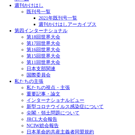
週刊かけはし
既刊号一覧
2021年既刊号一覧
週刊かけはしアーカイブス
第四インターナショナル
第18回世界大会
第17回世界大会
第16回世界大会
第15回世界大会
第11回世界大会
日本支部関連
国際委員会
私たちの主張
私たちの視点・主張
重要記事・論文
インターナショナルビュー
新型コロナウイルス感染症について
尖閣・領土問題について
JRCL大会報告
NCIW総会報告
日本革命的共産主義者同盟規約