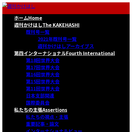
コ
ナ
ン
ビ
ホーム
Home
テ
ゲ
ン
ー
週刊かけはし
The KAKEHASHI
ツ
シ
既刊号一覧
へ
ョ
2021年既刊号一覧
ス
ン
週刊かけはしアーカイブス
キ
に
第四インターナショナル
Fourth International
ッ
移
第18回世界大会
プ
動
第17回世界大会
第16回世界大会
第15回世界大会
第11回世界大会
日本支部関連
国際委員会
私たちの主張
Assertions
私たちの視点・主張
重要記事・論文
インターナショナルビュー