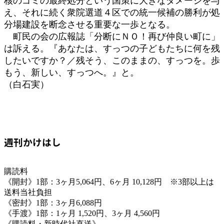
核のゴミの最終処分という国策に大きなダメージを与
え、それに続く衆院選道４区での統一候補の勝利が処
分場建設を断念させる重要な一歩となる。
町民の会の広報誌「分断にＮＯ！再び仲良い町に」
は訴える。『あなたは、すっつの子どもたちに何を残
したいですか？／残そう、このままの、すっつを。歩
もう、新しい、すっつへ。』と。
（白石実）
週刊かけはし
購読料
《開封》1部：3ヶ月5,064円、6ヶ月 10,128円 ※3部以上は
送料当社負担
《密封》1部：3ヶ月6,088円
《手渡》1部：1ヶ月 1,520円、3ヶ月 4,560円
《購読料・新時代社直送》