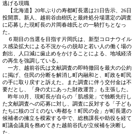
逃げる現職
:
【北海道】20年ぶりの寿都町長選は21日告示、26日
投開票。新人、越前谷由樹氏と最終処分場選定の調査
に応募した現町長の片岡春雄氏との一騎打ちとなっ
た。
６期目の当選を目指す片岡氏は、新型コロナウイル
ス感染拡大による不況からの脱却と若い人の働く場の
創出、人口減に歯止めをかけることによる、地域経済
の再生を強調している。
一方、越前谷氏は文献調査の即時撤回を最大の公約
に掲げ、住民の分断を解消し町内融和と、町政を町民
の手に取り戻すと訴えた。また調査に伴う交付金は不
要だとし、「身の丈にあった財政運営」も主張した。
昨年10月、現町長が自らの「肌感覚」で独断先行し
た文献調査への応募に対し、調査に反対する「子ども
たちに核のゴミのない寿都を！町民の会」が町長選の
候補者の擁立を模索する中で、総務課長や助役を経て
町議会議員を務めてきた越前谷氏が立候補を決断し
た。