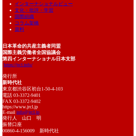
インターナショナルビュー
文化・批評・学習
国際組織
コラム架橋
資料
日本革命的共産主義者同盟
国際主義労働者全国協議会
第四インターナショナル日本支部
https://jrcl.info/
発行所
新時代社
東京都渋谷区初台1-50-4-103
電話 03-3372-9401
FAX 03-3372-9402
https://www.jrcl.jp
E-mail
info@jrcl.jp
発行人 山口 明
振替口座
00860-4-156009 新時代社