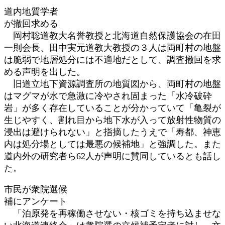
道内地質学者
が撤回求める
岡村聡道教大名誉教授と北海道自然保護協会の在田
一則会長、田中実元道教大教授の３人は両町村の地盤
は脆弱で地層処分には不適地だとして、調査撤回を求
める声明を出した。
旧道立地下資源調査所の地質図から、両町村の地盤
はマグマが水で急激に冷やされ固まった「水冷破砕
岩」が多く存在していることが分かっていて「亀裂が
生じやすく、割れ目から地下水が入って放射性物質の
浸出は避けられない」と指摘したうえで「寿都、神恵
内は処分場としては最悪の候補地」と強調した。また
道内外の研究者ら62人が声明に賛同しているとも話し
た。
市民が衆院選候
補にアンケート
「泊原発を再稼働させない・核ゴミを持ち込ませな