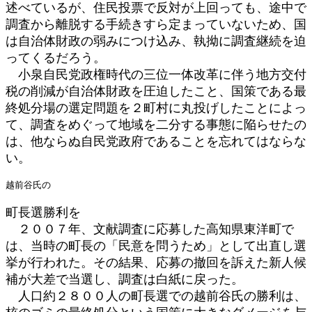
述べているが、住民投票で反対が上回っても、途中で
調査から離脱する手続きすら定まっていないため、国
は自治体財政の弱みにつけ込み、執拗に調査継続を迫
ってくるだろう。
小泉自民党政権時代の三位一体改革に伴う地方交付
税の削減が自治体財政を圧迫したこと、国策である最
終処分場の選定問題を２町村に丸投げしたことによっ
て、調査をめぐって地域を二分する事態に陥らせたの
は、他ならぬ自民党政府であることを忘れてはならな
い。
越前谷氏の
町長選勝利を
２００７年、文献調査に応募した高知県東洋町で
は、当時の町長の「民意を問うため」として出直し選
挙が行われた。その結果、応募の撤回を訴えた新人候
補が大差で当選し、調査は白紙に戻った。
人口約２８００人の町長選での越前谷氏の勝利は、