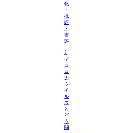
化
・
批
評
・
書
評
新
型
コ
ロ
ナ
ウ
イ
ル
ス
と
ど
う
闘