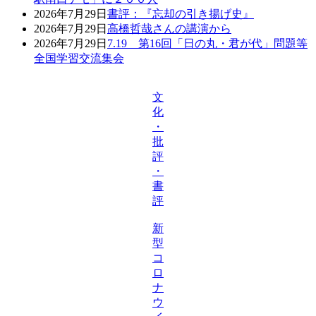
2026年7月29日
書評：『忘却の引き揚げ史』
2026年7月29日
高橋哲哉さんの講演から
2026年7月29日
7.19 第16回「日の丸・君が代」問題等
全国学習交流集会
文
化
・
批
評
・
書
評
新
型
コ
ロ
ナ
ウ