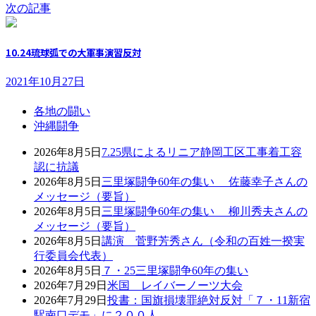
次の記事
10.24琉球弧での大軍事演習反対
2021年10月27日
各地の闘い
沖縄闘争
2026年8月5日
7.25県によるリニア静岡工区工事着工容
認に抗議
2026年8月5日
三里塚闘争60年の集い 佐藤幸子さんの
メッセージ（要旨）
2026年8月5日
三里塚闘争60年の集い 柳川秀夫さんの
メッセージ（要旨）
2026年8月5日
講演 菅野芳秀さん（令和の百姓一揆実
行委員会代表）
2026年8月5日
７・25三里塚闘争60年の集い
2026年7月29日
米国 レイバーノーツ大会
2026年7月29日
投書：国旗損壊罪絶対反対「７・11新宿
駅南口デモ」に２００人