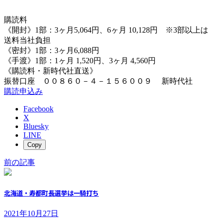
購読料
《開封》1部：3ヶ月5,064円、6ヶ月 10,128円 ※3部以上は
送料当社負担
《密封》1部：3ヶ月6,088円
《手渡》1部：1ヶ月 1,520円、3ヶ月 4,560円
《購読料・新時代社直送》
振替口座 ００８６０－４－１５６００９ 新時代社
購読申込み
Facebook
X
Bluesky
LINE
Copy
前の記事
北海道・寿都町長選挙は一騎打ち
2021年10月27日