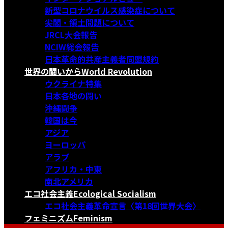
新型コロナウイルス感染症について
尖閣・領土問題について
JRCL大会報告
NCIW総会報告
日本革命的共産主義者同盟規約
世界の闘いから
World Revolution
ウクライナ特集
日本各地の闘い
沖縄闘争
韓国は今
アジア
ヨーロッパ
アラブ
アフリカ・中東
南北アメリカ
エコ社会主義
Ecological Socialism
エコ社会主義革命宣言〈第18回世界大会〉
フェミニズム
Feminism