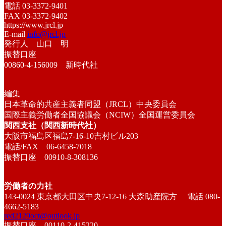
電話 03-3372-9401
FAX 03-3372-9402
https://www.jrcl.jp
E-mail
info@jrcl.jp
発行人 山口 明
振替口座
00860-4-156009 新時代社
編集
日本革命的共産主義者同盟（JRCL）中央委員会
国際主義労働者全国協議会（NCIW）全国運営委員会
関西支社（関西新時代社）
大阪市福島区福島7-16-10吉村ビル203
電話/FAX 06-6458-7018
振替口座 00910-8-308136
労働者の力社
143-0024 東京都大田区中央7-12-16 大森助産院方 電話 080-
4662-5183
red2129oct@outlook.jp
振替口座 00110-2-415220