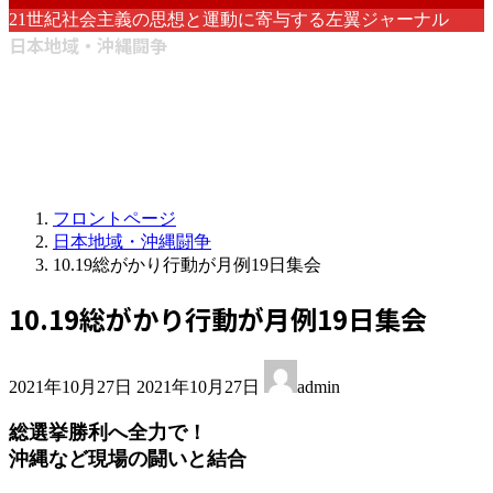
21世紀社会主義の思想と運動に寄与する左翼ジャーナル
日本地域・沖縄闘争
フロントページ
日本地域・沖縄闘争
10.19総がかり行動が月例19日集会
10.19総がかり行動が月例19日集会
最
2021年10月27日
2021年10月27日
admin
終
更
総選挙勝利へ全力で！
新
沖縄など現場の闘いと結合
日
時