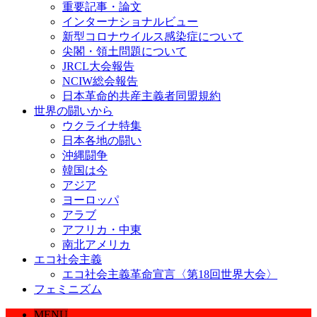
重要記事・論文
インターナショナルビュー
新型コロナウイルス感染症について
尖閣・領土問題について
JRCL大会報告
NCIW総会報告
日本革命的共産主義者同盟規約
世界の闘いから
ウクライナ特集
日本各地の闘い
沖縄闘争
韓国は今
アジア
ヨーロッパ
アラブ
アフリカ・中東
南北アメリカ
エコ社会主義
エコ社会主義革命宣言〈第18回世界大会〉
フェミニズム
MENU