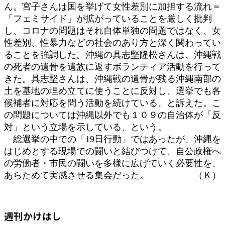
ん。宮子さんは国を挙げて女性差別に加担する流れ＝
「フェミサイド」が拡がっていることを厳しく批判
し、コロナの問題はそれ自体単独の問題ではなく、女
性差別、性暴力などの社会のあり方と深く関わってい
ることを強調した。沖縄の具志堅隆松さんは、沖縄戦
の死者の遺骨を遺族に返すボランティア活動を行って
きた。具志堅さんは、沖縄戦の遺骨が残る沖縄南部の
土を基地の埋め立てに使うことに反対し、選挙でも各
候補者に対応を問う活動を続けている、と訴えた。こ
の問題については沖縄以外でも１０９の自治体が「反
対」という立場を示している、という。
総選挙の中での「19日行動」ではあったが、沖縄を
はじめとする現場での闘いと結びつけて、自公政権へ
の労働者・市民の闘いを多様に広げていく必要性を、
あらためて実感させる集会だった。 （Ｋ）
週刊かけはし