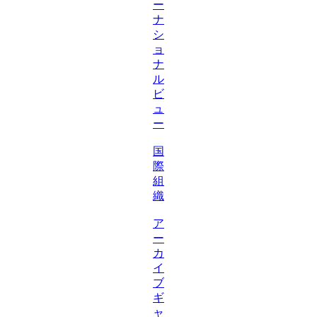
ー
ナ
シ
ョ
ナ
ル
ビ
ュ
ー
国
際
組
織
ア
ー
カ
イ
ブ
ギ
ャ