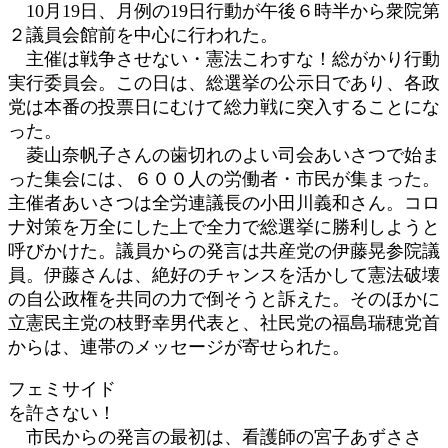
10月19日、月例の19日行動が午後６時半から衆院第
:
２議員会館前を中心に行われた。
主催は戦争させない・憲法こわすな！総がかり行動
実行委員会。この日は、総選挙の公示日であり、各政
党は本番の投票日にむけて総力戦に突入することにな
った。
菱山奈帆子さんの歯切れのよい司会あいさつで始ま
った集会には、６００人の労働者・市民が集まった。
主催者あいさつは全労連議長の小田川義和さん。コロ
ナ対策を万全にした上で全力で総選挙に勝利しようと
呼びかけた。議員からの発言は共産党の伊藤晃参院議
員。伊藤さんは、絶好のチャンスを活かして憲法破壊
の自公政権を共同の力で倒そうと訴えた。そのほかに
立憲民主党の枝野幸男代表と、社民党の福島瑞穂党首
からは、連帯のメッセージが寄せられた。
フェミサイド
を許さない！
市民からの発言の最初は、看護師の宮子あずささ