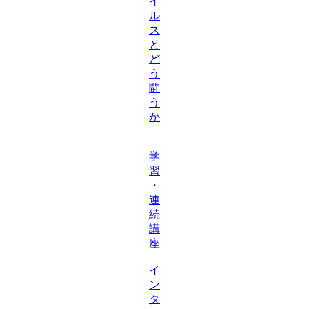
イ
ル
ス
と
ど
う
闘
う
か
学
習
・
連
続
講
座
イ
ン
タ