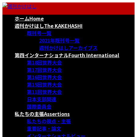
コ
ナ
ン
ビ
ホーム
Home
テ
ゲ
ン
ー
週刊かけはし
The KAKEHASHI
ツ
シ
既刊号一覧
へ
ョ
2021年既刊号一覧
ス
ン
週刊かけはしアーカイブス
キ
に
第四インターナショナル
Fourth International
ッ
移
第18回世界大会
プ
動
第17回世界大会
第16回世界大会
第15回世界大会
第11回世界大会
日本支部関連
国際委員会
私たちの主張
Assertions
私たちの視点・主張
重要記事・論文
インターナショナルビュー