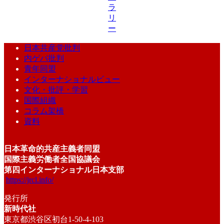
ラ
リ
ー
日本共産党批判
内ゲバ批判
青年同盟
インターナショナルビュー
文化・批評・学習
国際組織
コラム架橋
資料
日本革命的共産主義者同盟
国際主義労働者全国協議会
第四インターナショナル日本支部
https://jrcl.info/
発行所
新時代社
東京都渋谷区初台1-50-4-103