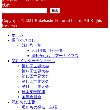
検索
検索
Copyright ©2021 Kakehashi Editorial board. All Rights
Reserved.
ホーム
週刊かけはし
既刊号一覧
2021年既刊号一覧
週刊かけはしアーカイブス
第四インターナショナル
第18回世界大会
第17回世界大会
第16回世界大会
第15回世界大会
第11回世界大会
日本支部関連
国際委員会
私たちの主張
私たちの視点・主張