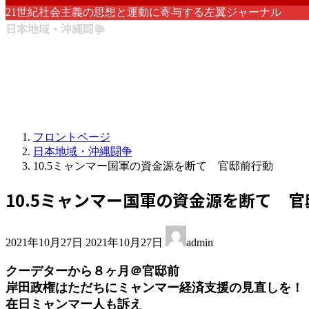
21世紀社会主義の思想と運動に寄与する左翼ジャーナル
日本地域・沖縄闘争
フロントページ
日本地域・沖縄闘争
10.5ミャンマー国軍の資金源を断て 官邸前行動
10.5ミャンマー国軍の資金源を断て 
最
2021年10月27日
2021年10月27日
admin
終
更
クーデターから８ヶ月＠官邸前
新
岸田政権はただちにミャンマー経済支援の見直しを！
日
在日ミャンマー人も訴え
時