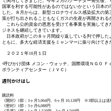
て関与してきました。今年２月のクーデター発生後、
国軍を利する可能性があるのではないかという日本の
した。８月からは、新型コロナウイルス感染拡大の第
策が打ち出されることもなくガスの生産が再開される
これら公的資金の恩恵を受けて各事業を実施してきた
ジネスを継続してきています。
日本政府がこの８ヶ月間繰り返している判で押したよ
ともに、多大な経済支援をミャンマーに振り向けてき
２０２１年10月１日
◦呼びかけ団体 メコン・ウォッチ、国際環境ＮＧＯ 
ボランティアセンター（ＪＶＣ）
週刊かけはし
購読料
《開封》1部：3ヶ月5,064円、6ヶ月 10,128円 ※3部以上
《密封》1部：3ヶ月6,088円
《手渡》1部：1ヶ月 1,520円、3ヶ月 4,560円