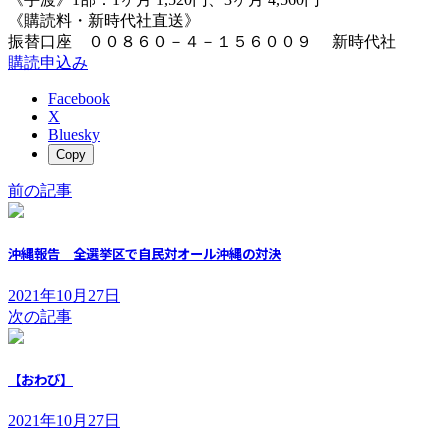
《購読料・新時代社直送》
振替口座 ００８６０－４－１５６００９ 新時代社
購読申込み
Facebook
X
Bluesky
Copy
前の記事
沖縄報告 全選挙区で自民対オール沖縄の対決
2021年10月27日
次の記事
【おわび】
2021年10月27日