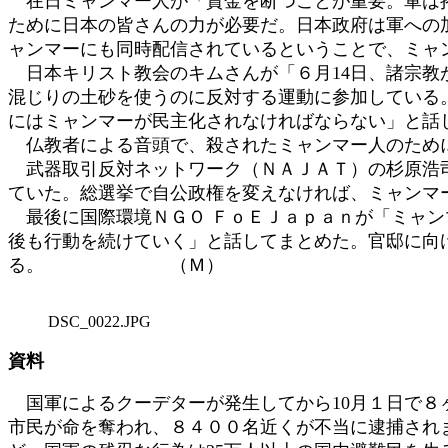
在日ミャンマー人が「資金を断つことが重要。軍は拷
ために日本の皆さんの力が必要だ。日本政府は軍への
ャンマーにも同時配信されているということで、ミャ
日本キリスト教会のキムさんが「６月14日、諸宗教
混じりの土砂を使うのに反対する運動に参加している
にはミャンマーが民主化されなければならない」と話
仏教者による音頭で、殺されたミャンマー人のため
武器取引反対ネットワーク（ＮＡＪＡＴ）の杉原浩司
ていた。総選挙で自公政権を変えなければ、ミャン
最後に国際環境ＮＧＯ ＦｏＥＪａｐａｎが「ミャン
後も行動を続けていく」と話してまとめた。官邸に向
る。 （Ｍ）
DSC_0022.JPG
資料
国軍によるクーデターが発生してから10月１日で８
市民が命を奪われ、８４００名近くが不当に逮捕され