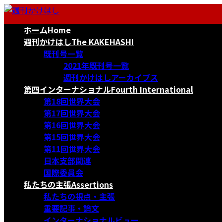
コ
ナ
ン
ビ
ホーム
Home
テ
ゲ
ン
ー
週刊かけはし
The KAKEHASHI
ツ
シ
既刊号一覧
へ
ョ
2021年既刊号一覧
ス
ン
週刊かけはしアーカイブス
キ
に
第四インターナショナル
Fourth International
ッ
移
第18回世界大会
プ
動
第17回世界大会
第16回世界大会
第15回世界大会
第11回世界大会
日本支部関連
国際委員会
私たちの主張
Assertions
私たちの視点・主張
重要記事・論文
インターナショナルビュー