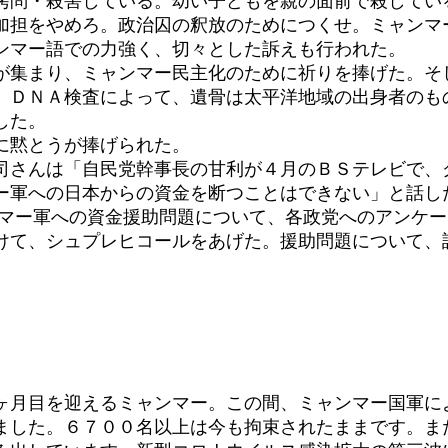
問・殺害している。幼い子どもを親の面前で殺してい
加担をやめろ。政治囚の釈放のためにつくせ。ミャンマ
ンマー語での力強く、切々とした訴えも行われた。
が集まり、ミャンマー民主化のために祈りを捧げた。そ
。ＤＮＡ検査によって、遺骨は太平洋地域の出身者のも
した。
に黙とうが捧げられた。
さんは「自民党幹事長の甘利が４月のＢＳテレビで、
マー軍への日本からの資金を断つことはできない」と話
マー軍への資金援助問題について、各政党へのアンケー
けて、シュプレヒコールをあげた。援助問題について、
ヶ月目を迎えるミャンマー。この間、ミャンマー国軍に
ました。６７００名以上は今も拘束されたままです。ま