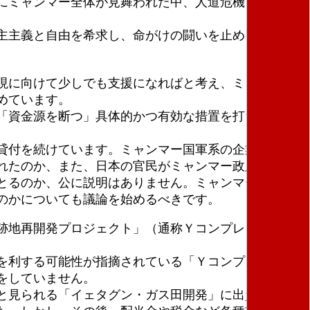
にミャンマー全体が見舞われた中、人道危機も深まる
主主義と自由を希求し、命がけの闘いを止めようとは
現に向けて少しでも支援になればと考え、ミャンマー
めています。
「資金源を断つ」具体的かつ有効な措置を打ち出すど
貸付を続けています。ミャンマー国軍系の企業が建設
れたのか、また、日本の官民がミャンマー政府機関と
とるのか、公に説明はありません。ミャンマーの事態
のかについても議論を始めるべきです。
跡地再開発プロジェクト」（通称Ｙコンプレックス）
を利する可能性が指摘されている「Ｙコンプレックス
をしていません。
と見られる「イェタグン・ガス田開発」に出資者とし