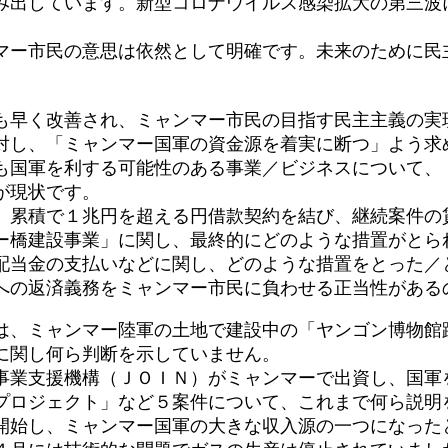
生み出しています。新型コロナウイルス感染拡大の第三波
ー市民の意思は依然として明確です。未来のために民
早く改善され、ミャンマー市民の目指す民主主義の実
対し、「ミャンマー国軍の資金源を着実に断つ」よう求
国軍を利する可能性のある事業／ビジネスについて、
が現状です。
累積で１兆円を超える円借款契約を結び、継続案件の
ー橋建設事業」に関し、最終的にどのような措置がとら
配当金の支払いなどに関し、どのような措置をとった／
への返済義務をミャンマー市民に負わせる正当性がある
、ミャンマー陸軍の土地で建設中の「ヤンゴン博物館
に関し何ら判断を示していません。
業支援機構（ＪＯＩＮ）がミャンマーで出資し、国軍
プロジェクト」など５案件について、これまで何ら説明
始し、ミャンマー国軍の大きな収入源の一つになった