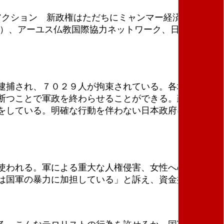
アクション 新政権はただちにミャンマー経済支援の見
Ｔ）、アーユス仏教国際協力ネットワーク、日本国際ボ
逮捕され、７０２９人が拘束されている。各地で抵抗
断つことで軍政を終わらせることができる。政府・外
をしている。明確な行動を伴わない日本政府にうんざ
使われる。軍による重大な人権侵害、女性への性暴
は国軍の暴力に加担している」と訴え、資金援助をや