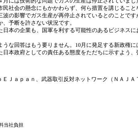
４月には技術的な問題でガスの生産は停止されていまし
市民社会の懸念にもかかわらず、何ら措置を講じること
三波の影響でガス生産が再停止されているとのことです
か、予断を許さない状況です。
日本の企業も、国軍を利する可能性のあるビジネスに
うな回答はもう要りません。10月に発足する新政権に
た日本政府としての責任ある態度をただちに示すよう、
ＦｏＥＪａｐａｎ、武器取引反対ネットワーク（ＮＡＪ
は送料当社負担