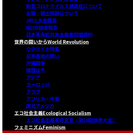
新型コロナウイルス感染症について
尖閣・領土問題について
JRCL大会報告
NCIW総会報告
日本革命的共産主義者同盟規約
世界の闘いから
World Revolution
ウクライナ特集
日本各地の闘い
沖縄闘争
韓国は今
アジア
ヨーロッパ
アラブ
アフリカ・中東
南北アメリカ
エコ社会主義
Ecological Socialism
エコ社会主義革命宣言〈第18回世界大会〉
フェミニズム
Feminism