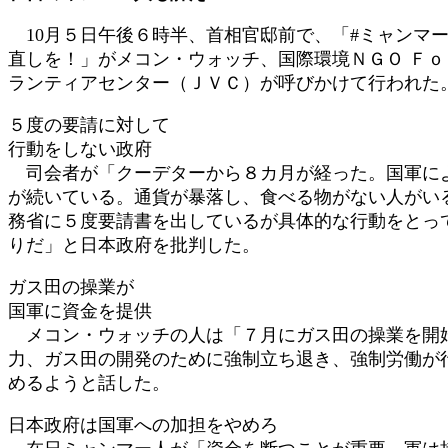
:
10月５日午後６時半、首相官邸前で、「#ミャンマ
直しを！」がメコン・ウォッチ、国際環境ＮＧＯ Ｆ
ランティアセンター（ＪＶＣ）が呼びかけて行われた
５度の要請に対して
行動をしない政府
司会者が「クーデターから８カ月が経った。国軍によ
が続いている。通貨が暴落し、食べる物がない人がい
務省に５度要請書を出しているが具体的な行動をとっ
りだ」と日本政府を批判した。
ガス田の操業が
国軍に資金を提供
メコン・ウォッチの人は「７月にガス田の操業を開始
力、ガス田の開発のために強制立ち退き、強制労働が
めるようと話した。
日本政府は国軍への加担をやめろ