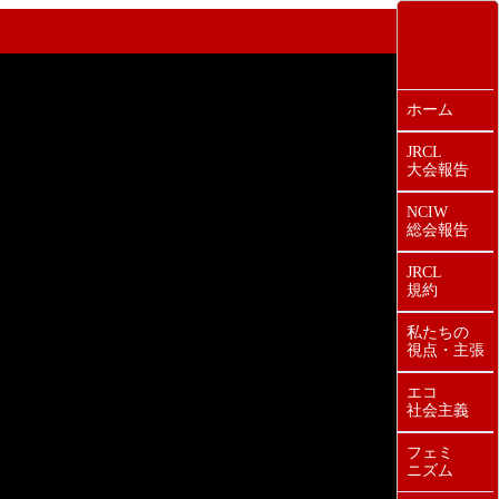
ホーム
JRCL
大会報告
NCIW
総会報告
JRCL
規約
私たちの
視点・主張
エコ
社会主義
フェミ
ニズム