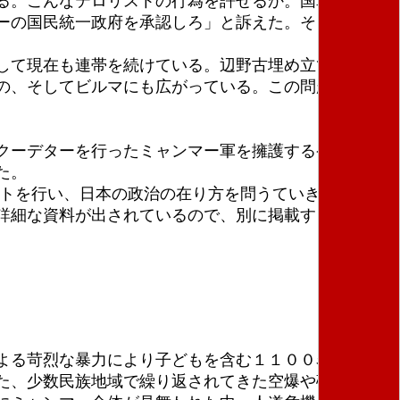
る。こんなテロリストの行為を許せるか。国軍を倒す
ーの国民統一政府を承認しろ」と訴えた。そして、ミ
して現在も連帯を続けている。辺野古埋め立てに遺骨
の、そしてビルマにも広がっている。この問題の解決
クーデターを行ったミャンマー軍を擁護する発言をし
した。
トを行い、日本の政治の在り方を問うていきたい。今
詳細な資料が出されているので、別に掲載す
よる苛烈な暴力により子どもを含む１１００名以上の
た、少数民族地域で繰り返されてきた空爆や砲撃な