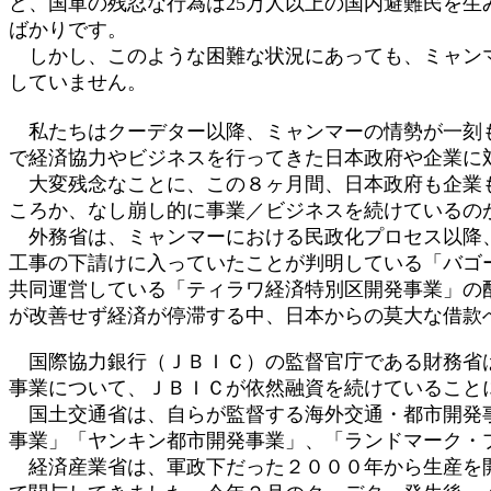
ど、国軍の残忍な行為は25万人以上の国内避難民を
ばかりです。
しかし、このような困難な状況にあっても、ミャンマ
していません。
私たちはクーデター以降、ミャンマーの情勢が一刻も
で経済協力やビジネスを行ってきた日本政府や企業に
大変残念なことに、この８ヶ月間、日本政府も企業も
ころか、なし崩し的に事業／ビジネスを続けているの
外務省は、ミャンマーにおける民政化プロセス以降、
工事の下請けに入っていたことが判明している「バゴ
共同運営している「ティラワ経済特別区開発事業」の
が改善せず経済が停滞する中、日本からの莫大な借款
国際協力銀行（ＪＢＩＣ）の監督官庁である財務省は
事業について、ＪＢＩＣが依然融資を続けていること
国土交通省は、自らが監督する海外交通・都市開発事
事業」「ヤンキン都市開発事業」、「ランドマーク・
経済産業省は、軍政下だった２０００年から生産を開