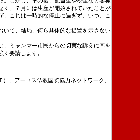
た。しかし、その後、配当金や税金など各種支払いが
なく、７月には生産が開始されていたことが判明しま
が、これは一時的な停止に過ぎず、いつ、このまま対
おいて、結局、何ら具体的な措置を示さないまま、ビ
は、ミャンマー市民からの切実な訴えに耳を傾けると
強く要請します。
ＡＴ）、アーユス仏教国際協力ネットワーク、日本国際