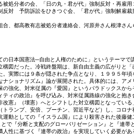
被処分者の会、「日の丸・君が代」強制反対・再雇用
制反対 予防訴訟をひきつぐ会、「君が代」強制解雇裁
組合、都高教有志被処分者連絡会、河原井さん根津さん
の日本国憲法─自由と人権のために」というテーマで
構図だった。冷戦終盤期は、新自由主義の広がりと「
た。実際には９条が隠された争点となり、１９９５年頃
なナショナリズム』論が展開された。具体的には、アメ
保の強化、対米従属の『愛国』というパラドックスから
ティの政治』を呼び込み、対米従属路線の強化と抱き
非改憲』（壊憲）へとシフトした対立構図となっている
トランプ、安倍、プーチン、習近平など）し、コロナ
ての『イスラム国』により殺害された後藤健二さん追悼『I A
このことで『分断と支配のグローバリゼーション』と『連
隣人性に基づく『連帯の政治』を実現していく必要があ