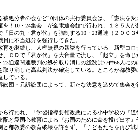
る被処分者の会など10団体の実行委員会は、「憲法を
権を！10・24集会」が全電通会館で行われ、１３５人
日の丸・君が代」を強制する10・23通達（２００３
職員に不当処分を強行してきた。
育を継続し、人権無視の暴挙を行っている。新型コロ
せ、ＣＤで「君が代」を大音量で流し、「起立」を命じ
23通達関連裁判の処分取り消しの総数は77件66人にの
を取り消した高裁判決が確定している。ところが都教委
返している。
連訴訟団・元訴訟団によって、新たな決意を込めて集会を
ら行われ、「学習指導要領改悪による小中学校の『道
支配と愛国心教育による『お国のために命を投げ出す』
制と都教委の教育破壊を許さず、『子どもたちを再び戦