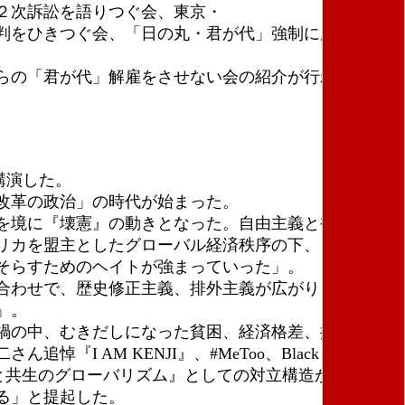
２次訴訟を語りつぐ会、東京・
判をひきつぐ会、「日の丸・君が代」強制に反対し子
らの「君が代」解雇をさせない会の紹介が行われ、壇
講演した。
改革の政治」の時代が始まった。
を境に『壊憲』の動きとなった。自由主義と袂を分っ
リカを盟主としたグローバル経済秩序の下、日本企業
そらすためのヘイトが強まっていった」。
合わせで、歴史修正主義、排外主義が広がり、復古的
」。
禍の中、むきだしになった貧困、経済格差、排外主
M KENJI』、#MeToo、Black Lives
帯と共生のグローバリズム』としての対立構造が成立して
る」と提起した。