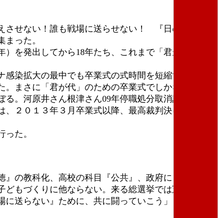
変えさせない！誰も戦場に送らせない！ 『日の丸・君
が集まった。
年）を発出してから18年たち、これまで「君が代」斉
ナ感染拡大の最中でも卒業式の式時間を短縮するが、
た。まさに「君が代」のための卒業式でしかない。
ぼる。河原井さん根津さん09年停職処分取消訴訟は２
は、２０１３年３月卒業式以降、最高裁判決に反し、
行った。
徳』の教科化、高校の科目『公共』、政府による高校
子どもづくりに他ならない。来る総選挙では憲法を守
場に送らない』ために、共に闘っていこう」と訴え