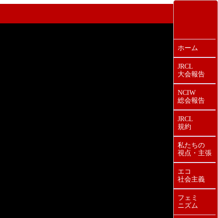
ホーム
JRCL
大会報告
NCIW
総会報告
JRCL
規約
私たちの
視点・主張
エコ
社会主義
フェミ
ニズム