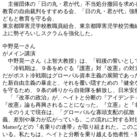
主催団体の「日の丸・君が代」不当処分撤回を求める
教育の自由裁判をすすめる会、「日の丸・君が代」強
どもと教育を守る会、
東京都障害児学校教職員組合、東京都障害児学校労働
上に勢ぞろいしスクラムを強化した。
中野晃一さん
がメイン講演
中野晃一さん（上智大教授）は、「戦後の誓いとして
「冷戦期は、９条をめぐる『護憲』対『改憲』の対立
だがポスト冷戦期はグローバル資本主義の展開であっ
た新自由主義の暴走と、それを覆い隠すための『健全
を守るため、９条の縛りから自衛隊を解放し、日米安
「『改革の政治』が、ヘイトと分断の『アイデンティ
『改憲』論も再興されることになった。『立憲』と『
そのうえで現在は、「グローバルな寡頭支配の拡散（
義、差別や暴力が広がっている。この流れに対する対抗運動とし
Matterなどの『名乗りの連帯』が取り組まれた。
いる。私たちは、ヘイトと分断を乗り越える他者性・