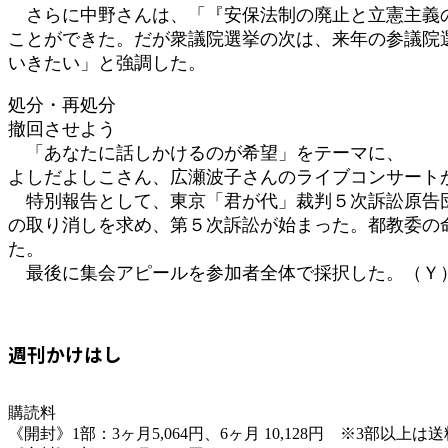
さらに中野さんは、「『安保法制の廃止と立憲主義の
ことができた。だが衆議院選挙の次は、来年の参議院
いきたい」と強調した。
処分・再処分
撤回させよう
「あなたに話しかけるのが希望」をテーマに、
よしだよしこさん、広瀬波子さんのライブコンサート
特別報告として、東京「君が代」裁判５次訴訟原告団
の取り消しを求め、第５次訴訟が始まった。都教委の
た。
最後に集会アピールを参加者全体で採択した。（Ｙ
週刊かけはし
購読料
《開封》1部：3ヶ月5,064円、6ヶ月 10,128円 ※3部以上