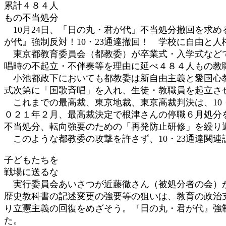
累計４８４人
:
もの不当処分
10月24日、「日の丸・君が代」不当処分撤回を求め
が代』強制反対！10・23通達撤回！ 学校に自由と人
東京都教育委員会（都教委）が卒業式・入学式などで「
唱時の不起立・不伴奏等を理由に延べ４８４人もの教
小池都政下においても都教委は新自由主義と愛国心教
式次第に「国歌斉唱」を入れ、生徒・教職員を起立さ
これまでの最高裁、東京地裁、東京高裁判決は、10・
０２１年２月、最高裁決定で根津さんの停職６月処分
不当処分、転向強要のための「再発防止研修」を繰り
このような都教委の攻撃を許さず、10・23通達関
子どもたちを
戦場に送るな
実行委員会あいさつが近藤徹さん（被処分者の会）か
歴史教科書の記述変更の強要等の狙いは、教育の政治
り立憲主義の回復をめざそう。『日の丸・君が代』強
た。