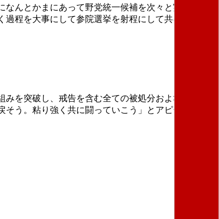
になんとかまにあって野党統一候補を次々と実現する
く過程を大事にして参院選挙を射程にして共に闘って
組みを突破し、戒告を含む全ての被処分および再処分
戻そう。粘り強く共に闘っていこう」とアピールし