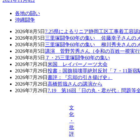
2021年11月4日
各地の闘い
沖縄闘争
2026年8月5日
7.25県によるリニア静岡工区工事着工容
2026年8月5日
三里塚闘争60年の集い 佐藤幸子さんの
2026年8月5日
三里塚闘争60年の集い 柳川秀夫さんの
2026年8月5日
講演 菅野芳秀さん（令和の百姓一揆実行
2026年8月5日
７・25三里塚闘争60年の集い
2026年7月29日
米国 レイバーノーツ大会
2026年7月29日
投書：国旗損壊罪絶対反対「７・11新宿
2026年7月29日
書評：『忘却の引き揚げ史』
2026年7月29日
高橋哲哉さんの講演から
2026年7月29日
7.19 第16回「日の丸・君が代」問題
文
化
・
批
評