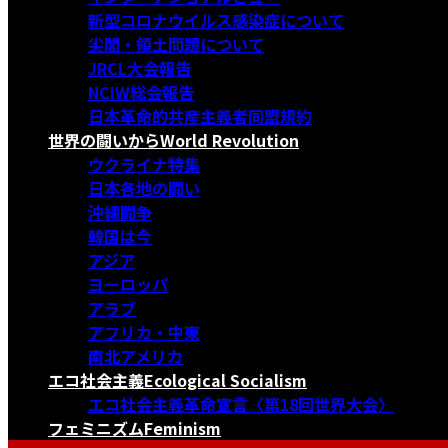
新型コロナウイルス感染症について
尖閣・領土問題について
JRCL大会報告
NCIW総会報告
日本革命的共産主義者同盟規約
世界の闘いから
World Revolution
ウクライナ特集
日本各地の闘い
沖縄闘争
韓国は今
アジア
ヨーロッパ
アラブ
アフリカ・中東
南北アメリカ
エコ社会主義
Ecological Socialism
エコ社会主義革命宣言〈第18回世界大会〉
フェミニズム
Feminism