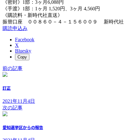
《密封》1部：3ヶ月6,088円
《手渡》1部：1ヶ月 1,520円、3ヶ月 4,560円
《購読料・新時代社直送》
振替口座 ００８６０－４－１５６００９ 新時代社
購読申込み
Facebook
X
Bluesky
Copy
前の記事
訂正
2021年11月4日
次の記事
愛知選挙区からの報告