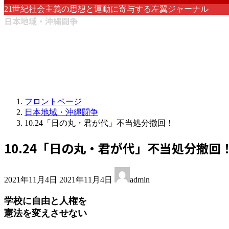
21世紀社会主義の思想と運動に寄与する左翼ジャーナル
日本地域・沖縄闘争
フロントページ
日本地域・沖縄闘争
10.24「日の丸・君が代」不当処分撤回！
10.24「日の丸・君が代」不当処分撤回
最
2021年11月4日
2021年11月4日
admin
終
更
学校に自由と人権を
新
憲法を変えさせない
日
時