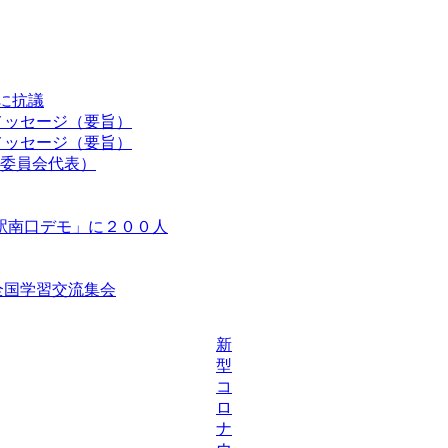
認に抗議
メッセージ（要旨）
メッセージ（要旨）
委員会代表）
駅南口デモ」に２００人
等全国学習交流集会
新
型
コ
ロ
ナ