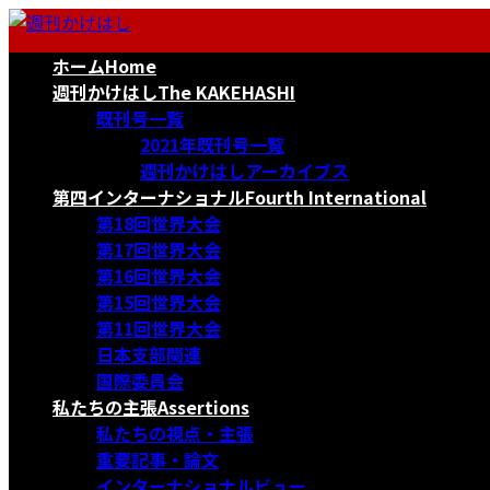
コ
ナ
ン
ビ
ホーム
Home
テ
ゲ
ン
ー
週刊かけはし
The KAKEHASHI
ツ
シ
既刊号一覧
へ
ョ
2021年既刊号一覧
ス
ン
週刊かけはしアーカイブス
キ
に
第四インターナショナル
Fourth International
ッ
移
第18回世界大会
プ
動
第17回世界大会
第16回世界大会
第15回世界大会
第11回世界大会
日本支部関連
国際委員会
私たちの主張
Assertions
私たちの視点・主張
重要記事・論文
インターナショナルビュー