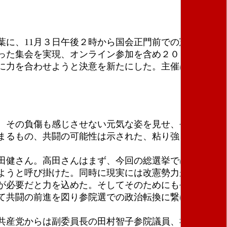
葉に、11月３日午後２時から国会正門前での憲法大行
った集会を実現、オンライン参加を含め２０００人
に力を合わせようと決意を新たにした。主催は、「戦
、その負傷も感じさせない元気な姿を見せ、今回の選
まるもの、共闘の可能性は示された、粘り強く運動を
田健さん。高田さんはまず、今回の総選挙では市民と
ようと呼び掛けた。同時に現実には改憲勢力が３分の
が必要だと力を込めた。そしてそのためにも今回の共
て共闘の前進を図り参院選での政治転換に繋げよう、
共産党からは副委員長の田村智子参院議員、社民党か