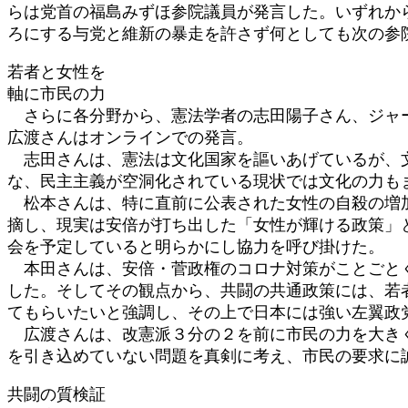
らは党首の福島みずほ参院議員が発言した。いずれか
ろにする与党と維新の暴走を許さず何としても次の参
若者と女性を
軸に市民の力
さらに各分野から、憲法学者の志田陽子さん、ジャー
広渡さんはオンラインでの発言。
志田さんは、憲法は文化国家を謳いあげているが、文
な、民主主義が空洞化されている現状では文化の力も
松本さんは、特に直前に公表された女性の自殺の増加
摘し、現実は安倍が打ち出した「女性が輝ける政策」
会を予定していると明らかにし協力を呼び掛けた。
本田さんは、安倍・菅政権のコロナ対策がことごとく
した。そしてその観点から、共闘の共通政策には、若
てもらいたいと強調し、その上で日本には強い左翼政
広渡さんは、改憲派３分の２を前に市民の力を大きく
を引き込めていない問題を真剣に考え、市民の要求に
共闘の質検証