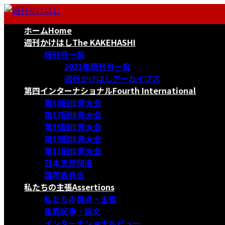
コ
ナ
ン
ビ
ホーム
Home
テ
ゲ
ン
ー
週刊かけはし
The KAKEHASHI
ツ
シ
既刊号一覧
へ
ョ
2021年既刊号一覧
ス
ン
週刊かけはしアーカイブス
キ
に
第四インターナショナル
Fourth International
ッ
移
第18回世界大会
プ
動
第17回世界大会
第16回世界大会
第15回世界大会
第11回世界大会
日本支部関連
国際委員会
私たちの主張
Assertions
私たちの視点・主張
重要記事・論文
インターナショナルビュー