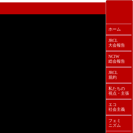
ホーム
JRCL
大会報告
NCIW
総会報告
JRCL
規約
私たちの
視点・主張
エコ
社会主義
フェミ
ニズム