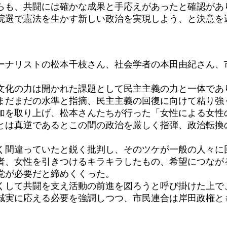
らも、共闘には確かな成果と手応えがあったと確認があ
院選で憲法を生かす新しい政治を実現しよう、と決意を
ナリストの松本千枝さん、社会学者の本田由紀さん、
化の力は開かれた課題として民主主義の力と一体であ
まだまだの水準と指摘、民主主義の回復に向けて粘り強
を取り上げ、松本さんたちが行った「女性による女性
とは真逆であるとこの間の政治を厳しく指弾、政治転換
間違っていたと鋭く批判し、そのツケが一般の人々に
者、女性を引きつけるキラキラしたもの、希望につなが
党が必要だと締めくくった。
して共闘を支え活動の前進を図ろうと呼び掛けた上で
誠実に応える必要を強調しつつ、市民連合は岸田政権と