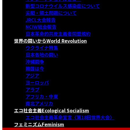
新型コロナウイルス感染症について
尖閣・領土問題について
JRCL大会報告
NCIW総会報告
日本革命的共産主義者同盟規約
世界の闘いから
World Revolution
ウクライナ特集
日本各地の闘い
沖縄闘争
韓国は今
アジア
ヨーロッパ
アラブ
アフリカ・中東
南北アメリカ
エコ社会主義
Ecological Socialism
エコ社会主義革命宣言〈第18回世界大会〉
フェミニズム
Feminism