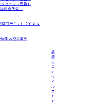
メッセージ（要旨）
委員会代表）
駅南口デモ」に２００人
等全国学習交流集会
新
型
コ
ロ
ナ
ウ
イ
ル
ス
と
ど