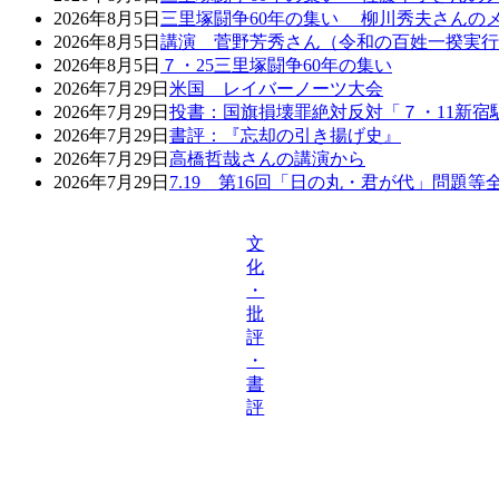
2026年8月5日
三里塚闘争60年の集い 柳川秀夫さんの
2026年8月5日
講演 菅野芳秀さん（令和の百姓一揆実行
2026年8月5日
７・25三里塚闘争60年の集い
2026年7月29日
米国 レイバーノーツ大会
2026年7月29日
投書：国旗損壊罪絶対反対「７・11新宿
2026年7月29日
書評：『忘却の引き揚げ史』
2026年7月29日
高橋哲哉さんの講演から
2026年7月29日
7.19 第16回「日の丸・君が代」問題
文
化
・
批
評
・
書
評