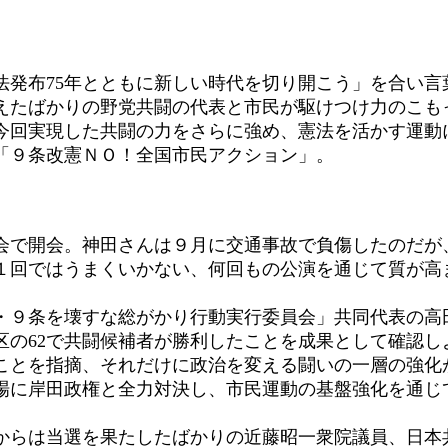
発布75年とともに新しい時代を切り開こう」を合い言
えたばかりの野党共闘の代表と市民が駆けつけ力のこも
今回実現した共闘の力をさらに強め、憲法を活かす運動
「９条改憲ＮＯ！全国市民アクション」。
で開会。神田さんは９月に交通事故で負傷したのだが
１回ではうまくいかない、何回もの公演を通じて質が高
９条を壊すな総がかり行動実行委員会」共同代表の高
区の62で共闘候補者が勝利したことを成果として確認し
ことを指摘、それだけに政治を変える闘いの一層の強化
場に岸田政権と全力対決し、市民運動の基盤強化を通じ
らは当選を果たしたばかりの近藤昭一衆院議員、日本