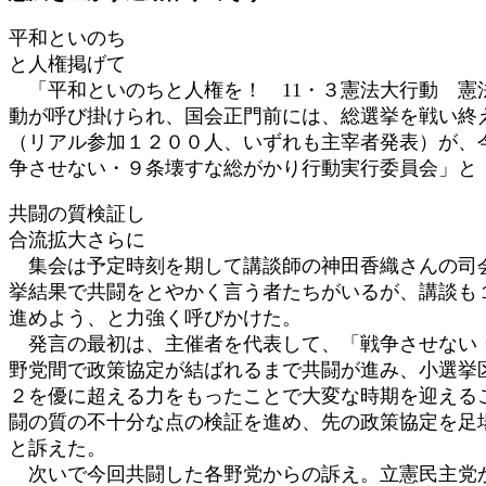
:
平和といのち
と人権掲げて
「平和といのちと人権を！ 11・３憲法大行動 憲法
動が呼び掛けられ、国会正門前には、総選挙を戦い終
（リアル参加１２００人、いずれも主宰者発表）が、
争させない・９条壊すな総がかり行動実行委員会」と
共闘の質検証し
合流拡大さらに
集会は予定時刻を期して講談師の神田香織さんの司会
挙結果で共闘をとやかく言う者たちがいるが、講談も
進めよう、と力強く呼びかけた。
発言の最初は、主催者を代表して、「戦争させない・
野党間で政策協定が結ばれるまで共闘が進み、小選挙
２を優に超える力をもったことで大変な時期を迎える
闘の質の不十分な点の検証を進め、先の政策協定を足
と訴えた。
次いで今回共闘した各野党からの訴え。立憲民主党か