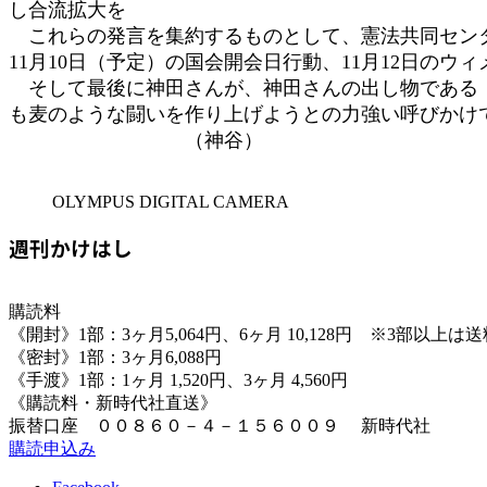
し合流拡大を
これらの発言を集約するものとして、憲法共同センタ
11月10日（予定）の国会開会日行動、11月12日のウ
そして最後に神田さんが、神田さんの出し物である「
も麦のような闘いを作り上げようとの力強い呼びかけ
（神谷）
OLYMPUS DIGITAL CAMERA
週刊かけはし
購読料
《開封》1部：3ヶ月5,064円、6ヶ月 10,128円 ※3部以上
《密封》1部：3ヶ月6,088円
《手渡》1部：1ヶ月 1,520円、3ヶ月 4,560円
《購読料・新時代社直送》
振替口座 ００８６０－４－１５６００９ 新時代社
購読申込み