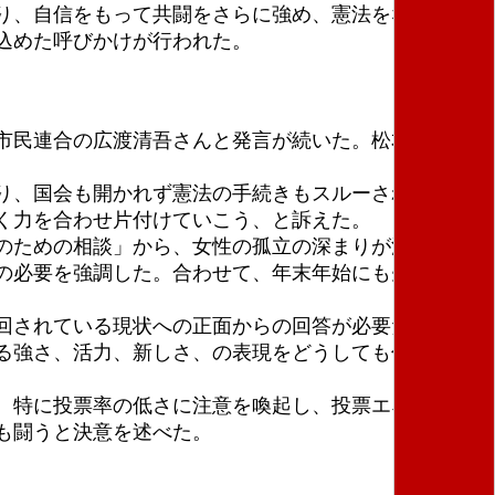
り、自信をもって共闘をさらに強め、憲法をないがし
込めた呼びかけが行われた。
市民連合の広渡清吾さんと発言が続いた。松本さんと
り、国会も開かれず憲法の手続きもスルーされるよう
く力を合わせ片付けていこう、と訴えた。
のための相談」から、女性の孤立の深まりが深刻と指
の必要を強調した。合わせて、年末年始にも先の相談
回されている現状への正面からの回答が必要だと力説
る強さ、活力、新しさ、の表現をどうしても付け加え
、特に投票率の低さに注意を喚起し、投票エネルギー
も闘うと決意を述べた。