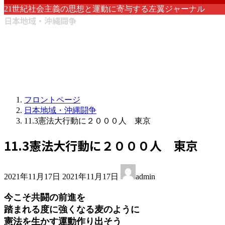
21世紀社会主義の思想と運動に寄与する左翼ジャーナル
日本地域・沖縄闘争
フロントページ
日本地域・沖縄闘争
11.3憲法大行動に２０００人 東京
11.3憲法大行動に２０００人 東京
最
2021年11月17日
2021年11月17日
admin
終
更
今こそ共闘の前進を
新
踏まれる度に強くなる麦のように
日
憲法を生かす運動作り出そう
時