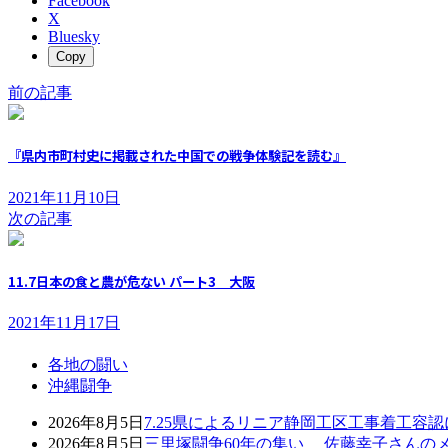
Facebook
X
Bluesky
Copy
前の記事
『県内市町村史に掲載された中国での戦争体験記を読む』
2021年11月10日
次の記事
11.7日本の食と農が危ない パート3 大阪
2021年11月17日
各地の闘い
沖縄闘争
2026年8月5日
7.25県によるリニア静岡工区工事着工容
2026年8月5日
三里塚闘争60年の集い 佐藤幸子さんの