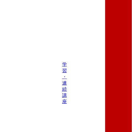
学
習
・
連
続
講
座