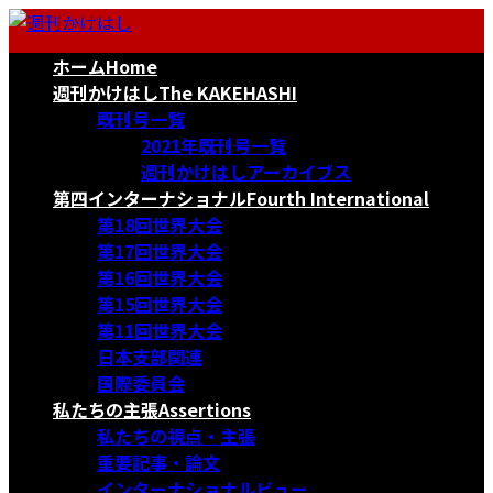
コ
ナ
ン
ビ
ホーム
Home
テ
ゲ
ン
ー
週刊かけはし
The KAKEHASHI
ツ
シ
既刊号一覧
へ
ョ
2021年既刊号一覧
ス
ン
週刊かけはしアーカイブス
キ
に
第四インターナショナル
Fourth International
ッ
移
第18回世界大会
プ
動
第17回世界大会
第16回世界大会
第15回世界大会
第11回世界大会
日本支部関連
国際委員会
私たちの主張
Assertions
私たちの視点・主張
重要記事・論文
インターナショナルビュー