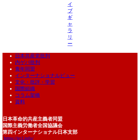
イ
ブ
ギ
ャ
ラ
リ
ー
日本共産党批判
内ゲバ批判
青年同盟
インターナショナルビュー
文化・批評・学習
国際組織
コラム架橋
資料
日本革命的共産主義者同盟
国際主義労働者全国協議会
第四インターナショナル日本支部
https://jrcl.info/