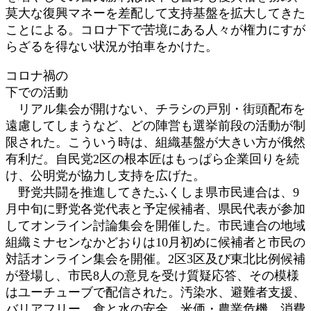
莫大な復興マネーを差配して支持基盤を拡大してきた
ことによる。コロナ下で苦境にある人々が権力にすが
らざるを得ない状況が拍車をかけた。
コロナ禍の
下での活動
リアル集会が開けない、チラシの戸別・街頭配布を
遠慮してしまうなど、どの陣営も選挙前段の活動が制
限された。こういう時は、組織基盤が大きい方が俄然
有利だ。自民党2区の根本匠はもっぱら企業回りを続
け、公明党が協力し支持を広げた。
野党共闘を推進してきたふくしま県市民連合は、9
月中旬に野党各党代表と予定候補者、県民代表が参加
してオンライン討論集会を開催した。市民連合の地域
組織ミナセンなかどおりは10月初めに候補者と市民の
対話オンライン集会を開催。2区3区及び東北比例候補
が登場し、市民8人の意見を受け質疑応答、その模様
はユーチューブで配信された。汚染水、避難者支援、
バリアフリー、食と水の安全、米価・農業危機、消費