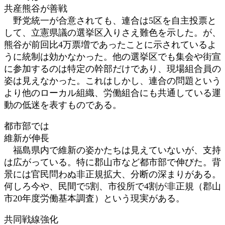
共産熊谷が善戦
野党統一が合意されても、連合は5区を自主投票と
して、立憲県議の選挙区入りさえ難色を示した。が、
熊谷が前回比4万票増であったことに示されているよ
うに統制は効かなかった。他の選挙区でも集会や街宣
に参加するのは特定の幹部だけであり、現場組合員の
姿は見えなかった。これはしかし、連合の問題という
より他のローカル組織、労働組合にも共通している運
動の低迷を表すものである。
都市部では
維新が伸長
福島県内で維新の姿かたちは見えていないが、支持
は広がっている。特に郡山市など都市部で伸びた。背
景には官民問わぬ非正規拡大、分断の深まりがある。
何しろ今や、民間で5割、市役所で4割が非正規（郡山
市20年度労働基本調査）という現実がある。
共同戦線強化