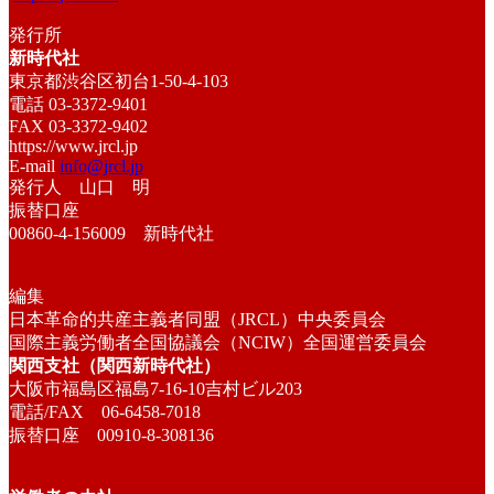
発行所
新時代社
東京都渋谷区初台1-50-4-103
電話 03-3372-9401
FAX 03-3372-9402
https://www.jrcl.jp
E-mail
info@jrcl.jp
発行人 山口 明
振替口座
00860-4-156009 新時代社
編集
日本革命的共産主義者同盟（JRCL）中央委員会
国際主義労働者全国協議会（NCIW）全国運営委員会
関西支社（関西新時代社）
大阪市福島区福島7-16-10吉村ビル203
電話/FAX 06-6458-7018
振替口座 00910-8-308136