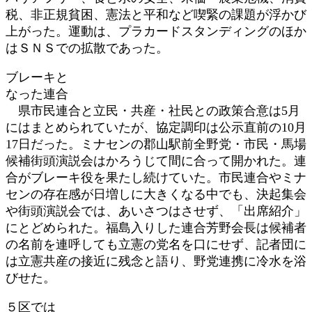
税、非正規貧困、憲法と平和など喫緊の課題が浮かび
上がった。運動は、プラカードスタンディングのほか
はＳＮＳでの拡散であった。
ブレーキと
なった連合
県市民連合と立民・共産・社民との政策合意は5月
にはまとめられていたが、協定調印は公示直前の10月
17日だった。ミナセンの郡山駅前全野党・市民・馬場
候補街頭演説会はかろうじて間に合って開かれた。連
合がブレーキ役を果たし続けていた。市民連合やミナ
センの存在感が日増しに大きくなる中でも、決起集会
や街頭演説会では、あいさつはさせず、「出席紹介」
にとどめられた。福島入りした連合芳野会長は候補者
の名前を連呼しても立憲の党名を口にせず、記者団に
は立憲共産の接近に残念と語り、野党連携に冷水を浴
びせた。
５区では