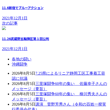
11.6新宿でブルーアクション
2021年12月1日
次の記事
11.26武蔵野五輪弾圧第１回公判
2021年12月1日
各地の闘い
沖縄闘争
2026年8月5日
7.25県によるリニア静岡工区工事着工容
認に抗議
2026年8月5日
三里塚闘争60年の集い 佐藤幸子さんの
メッセージ（要旨）
2026年8月5日
三里塚闘争60年の集い 柳川秀夫さんの
メッセージ（要旨）
2026年8月5日
講演 菅野芳秀さん（令和の百姓一揆実
行委員会代表）