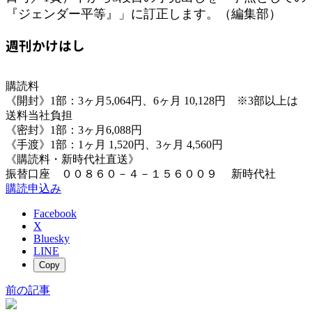
『ジェンダー平等』」に訂正します。（編集部）
週刊かけはし
購読料
《開封》1部：3ヶ月5,064円、6ヶ月 10,128円 ※3部以上は
送料当社負担
《密封》1部：3ヶ月6,088円
《手渡》1部：1ヶ月 1,520円、3ヶ月 4,560円
《購読料・新時代社直送》
振替口座 ００８６０－４－１５６００９ 新時代社
購読申込み
Facebook
X
Bluesky
LINE
Copy
前の記事