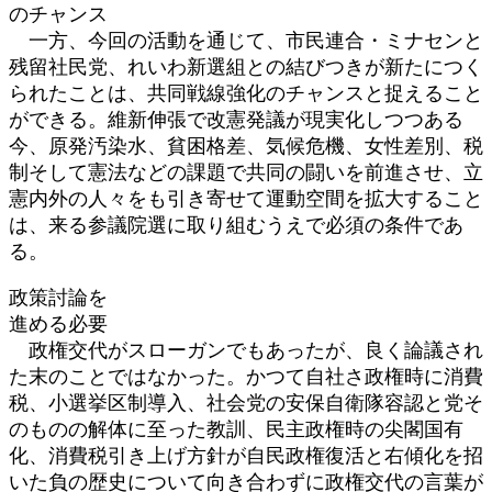
のチャンス
一方、今回の活動を通じて、市民連合・ミナセンと
残留社民党、れいわ新選組との結びつきが新たにつく
られたことは、共同戦線強化のチャンスと捉えること
ができる。維新伸張で改憲発議が現実化しつつある
今、原発汚染水、貧困格差、気候危機、女性差別、税
制そして憲法などの課題で共同の闘いを前進させ、立
憲内外の人々をも引き寄せて運動空間を拡大すること
は、来る参議院選に取り組むうえで必須の条件であ
る。
政策討論を
進める必要
政権交代がスローガンでもあったが、良く論議され
た末のことではなかった。かつて自社さ政権時に消費
税、小選挙区制導入、社会党の安保自衛隊容認と党そ
のものの解体に至った教訓、民主政権時の尖閣国有
化、消費税引き上げ方針が自民政権復活と右傾化を招
いた負の歴史について向き合わずに政権交代の言葉が