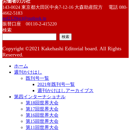
労働者の力社
143-0024 東京都大田区中央7-12-16 大森助産院方 電話 080-
4662-5183
red2129oct@outlook.jp
振替口座 00110-2-415220
検索
検索
Copyright ©2021 Kakehashi Editorial board. All Rights
Reserved.
ホーム
週刊かけはし
既刊号一覧
2021年既刊号一覧
週刊かけはしアーカイブス
第四インターナショナル
第18回世界大会
第17回世界大会
第16回世界大会
第15回世界大会
第11回世界大会