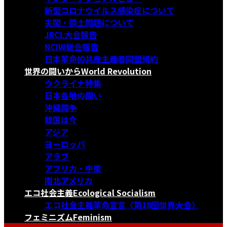
新型コロナウイルス感染症について
尖閣・領土問題について
JRCL大会報告
NCIW総会報告
日本革命的共産主義者同盟規約
世界の闘いから
World Revolution
ウクライナ特集
日本各地の闘い
沖縄闘争
韓国は今
アジア
ヨーロッパ
アラブ
アフリカ・中東
南北アメリカ
エコ社会主義
Ecological Socialism
エコ社会主義革命宣言〈第18回世界大会〉
フェミニズム
Feminism