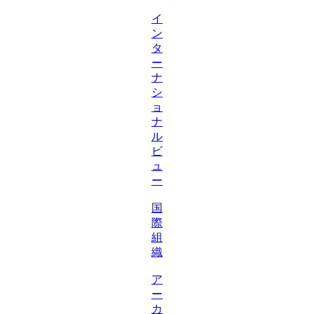
イ
ン
タ
ー
ナ
シ
ョ
ナ
ル
ビ
ュ
ー
国
際
組
織
ア
ー
カ