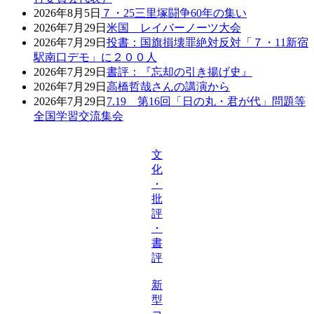
2026年8月5日
７・25三里塚闘争60年の集い
2026年7月29日
米国 レイバーノーツ大会
2026年7月29日
投書：国旗損壊罪絶対反対「７・11新宿
駅南口デモ」に２００人
2026年7月29日
書評：『忘却の引き揚げ史』
2026年7月29日
高橋哲哉さんの講演から
2026年7月29日
7.19 第16回「日の丸・君が代」問題等
全国学習交流集会
文
化
・
批
評
・
書
評
新
型