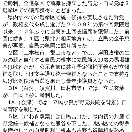
で勝利、全選挙区で前職を擁立した与党・自民党は２
:
選挙区での議席獲得にとどまった。
県内すべての選挙区で統一候補を実現させた野党
が、政権交代を成し遂げた２００９年の第45回衆院選
以来、１２年ぶりに自民を上回る議席を獲得した。前
回に続き、１区（県北と相馬地方）は、立民の金子恵
美が再度、自民の亀岡に競り勝った。
２区（二本松市、郡山市など）では、岸田政権の生
みの親と自任する自民の根本に立民新人29歳の馬場雄
基は敗れたが、公示直前に共産予定候補平善彦が立候
補を取り下げ文字通り統一候補となったことで支持を
広げ比例復活当選を果たし最年少議員となった。
３区（白河、須賀川、田村市等）では、立民玄葉
が、自民上杉に勝利した。
4区（会津）では、立民小熊が野党共闘を背景に自
民菅家を制した。
５区（いわき双葉）は自民吉野が、県内初の共産で
野党統一候補となった熊谷を下した。2区5区での得票
を増やしての自民勝利は根本も吉野も復興相を務め、