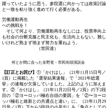
躍っていたように思う。参院選に向かっては政策討論
と一致を粘り強く進めて行く必要がある。
労働運動再生
への挑戦を！
そして何より、労働運動再生なしには、投票率向上
も社会の分断克服と民主化も、生活向上もない。難し
いけれど熟まず弛まず努力を重ねよう。
（世田達）
何とか間に合った全野党・市民街頭演説会
【訂正とお詫び】
①「かけはし」（21年11月15日号／
1頁）に掲載した「選挙結果速報」で「2021年総選
挙」の速報が欠落していました。上記のように加えま
す。②「かけはし」（21年11月22日号／2頁）の下2段
目の「②ヨーロッパ極右台頭の要因」を「②〜ヨーロ
ッパ極右と維新との共通点と違い」に、（21年11月29
日号／1頁）下から5段目の小見出しを「争点としての