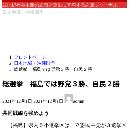
21世紀社会主義の思想と運動に寄与する左翼ジャーナル
日本地域・沖縄闘争
フロントページ
日本地域・沖縄闘争
総選挙 福島では野党３勝、自民２勝
総選挙 福島では野党３勝、自民２勝
最
2021年12月1日
2021年12月1日
admin
終
更
共同戦線を強めよう
新
日
【福島】県内５小選挙区は、立憲民主党が３選挙区
時