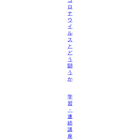
コ
ロ
ナ
ウ
イ
ル
ス
と
ど
う
闘
う
か
学
習
・
連
続
講
座