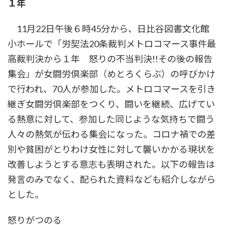
１年
時
:
11月22日午後６時45分から、日比谷図書文化館
小ホールで「労契法20条裁判メトロコマース事件最
高裁判決から１年 怒りの不当判決!!その後の報告
集会」が女闘労倶楽部（めとろくらぶ）の呼びかけ
で行われ、70人が参加した。メトロコマースを引き
継ぎ女闘労倶楽部をつくり、闘いを継続、広げてい
る熱意に対して、参加した同じような気持ちで闘う
人々の熱気が伝わる集会になった。コロナ禍での差
別や貧困がとりわけ女性に対して襲いかかる現状を
改善しようとする意志も表明された。以下の報告は
発言のみでなく、配られた資料なども紹介しながら
とした。
怒りがつのる