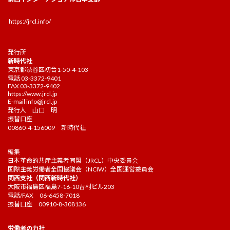
https://jrcl.info/
発行所
新時代社
東京都渋谷区初台1-50-4-103
電話 03-3372-9401
FAX 03-3372-9402
https://www.jrcl.jp
E-mail
info@jrcl.jp
発行人 山口 明
振替口座
00860-4-156009 新時代社
編集
日本革命的共産主義者同盟（JRCL）中央委員会
国際主義労働者全国協議会（NCIW）全国運営委員会
関西支社（関西新時代社）
大阪市福島区福島7-16-10吉村ビル203
電話/FAX 06-6458-7018
振替口座 00910-8-308136
労働者の力社