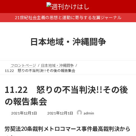
コ
ナ
ン
ビ
テ
ゲ
21世紀社会主義の思想と運動に寄与する左翼ジャーナル
ン
ー
ツ
シ
へ
ョ
日本地域・沖縄闘争
ス
ン
キ
に
ッ
移
プ
動
フロントページ
日本地域・沖縄闘争
11.22 怒りの不当判決!!その後の報告集会
11.22 怒りの不当判決!!その後
の報告集会
最
2021年12月1日
2021年12月1日
admin
終
更
労契法20条裁判メトロコマース事件最高裁判決から
新
日