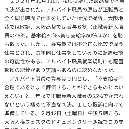
２０２０年10月13日、私の提訴した最高裁で不当
判決が出された。アルバイト職員の原告が正職員と
全く同じ時間で仕事をしていた状況で提訴。大阪地
裁では敗訴、大阪高裁では賞与６割（正職員新入職
員の48％。基本給80％×賞与支給率60％ほか）を勝
ち取った。しかし、最高裁では不公正な比較で違う
仕事とされ、長年同じ仕事をしているのに配置転換
の可能性がある、アルバイト職員就業規則にも配置
転換の記載があり実績もあるのに認めなかった。
アルバイト職員の賞与は０円とし、「不支給は不
合理であるとまで評価することができるものとはい
えない」と、年収で正職員新入職員の55％でかまわ
ないという極めて不当な判決。ＩＬＯ提訴に向けて
準備している。２月12日（土曜日）午後５時ころ、
大阪人権フェスタのドキュメンタリー朗読でこの問