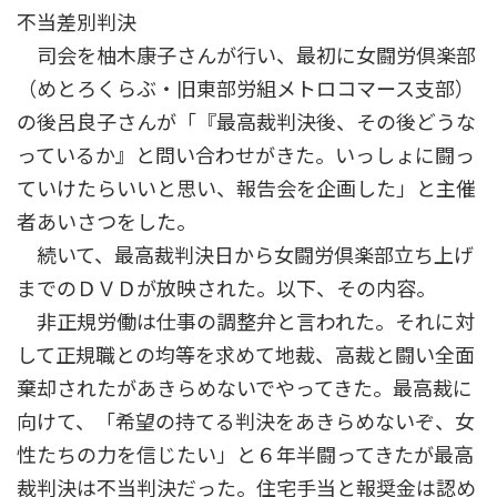
不当差別判決
司会を柚木康子さんが行い、最初に女闘労倶楽部
（めとろくらぶ・旧東部労組メトロコマース支部）
の後呂良子さんが「『最高裁判決後、その後どうな
っているか』と問い合わせがきた。いっしょに闘っ
ていけたらいいと思い、報告会を企画した」と主催
者あいさつをした。
続いて、最高裁判決日から女闘労倶楽部立ち上げ
までのＤＶＤが放映された。以下、その内容。
非正規労働は仕事の調整弁と言われた。それに対
して正規職との均等を求めて地裁、高裁と闘い全面
棄却されたがあきらめないでやってきた。最高裁に
向けて、「希望の持てる判決をあきらめないぞ、女
性たちの力を信じたい」と６年半闘ってきたが最高
裁判決は不当判決だった。住宅手当と報奨金は認め