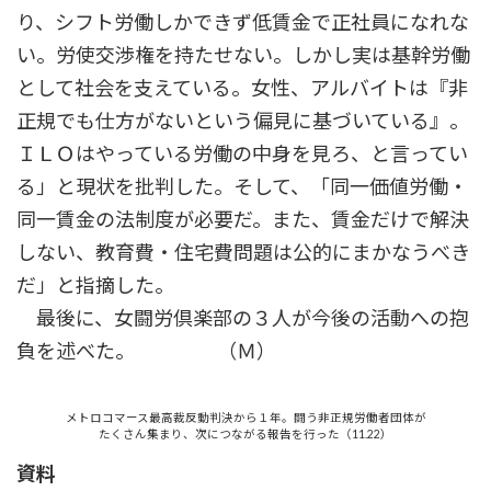
り、シフト労働しかできず低賃金で正社員になれな
い。労使交渉権を持たせない。しかし実は基幹労働
として社会を支えている。女性、アルバイトは『非
正規でも仕方がないという偏見に基づいている』。
ＩＬＯはやっている労働の中身を見ろ、と言ってい
る」と現状を批判した。そして、「同一価値労働・
同一賃金の法制度が必要だ。また、賃金だけで解決
しない、教育費・住宅費問題は公的にまかなうべき
だ」と指摘した。
最後に、女闘労倶楽部の３人が今後の活動への抱
負を述べた。 （Ｍ）
メトロコマース最高裁反動判決から１年。闘う非正規労働者団体が
たくさん集まり、次につながる報告を行った（11.22）
資料