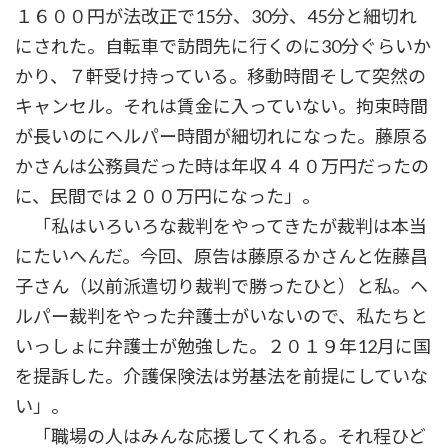
１６００円が法改正で15分、30分、45分と細切れ
にされた。自転車で訪問先に行くのに30分ぐらいか
かり、７軒受け持っている。移動時間そして突然の
キャンセル。それは賃金に入っていない。拘束時間
が長いのにヘルパー時間が細切れになった。藤原る
かさんは公務員だった時は年収４４０万円だったの
に、民間では２００万円になった」。
「私はいろいろな裁判をやってきたが裁判は本当
にたいへんだ。今回、原告は藤原るかさんと佐藤昌
子さん（以前派遣切り裁判で勝ったひと）と私。ヘ
ルパー裁判をやった弁護士がいないので、私たちと
いっしょに弁護士が勉強した。２０１９年12月に国
を提訴した。介護保険法は労基法を前提にしていな
い」。
「職場の人はみんな応援してくれる。それ程ひど