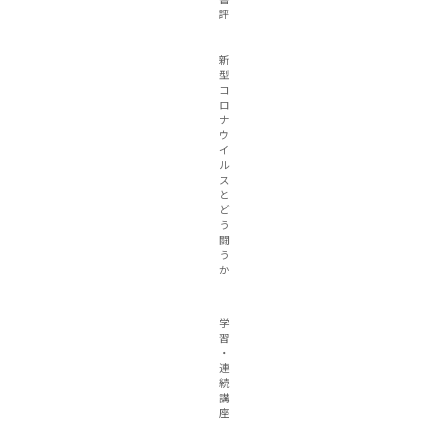
評
新
型
コ
ロ
ナ
ウ
イ
ル
ス
と
ど
う
闘
う
か
学
習
・
連
続
講
座