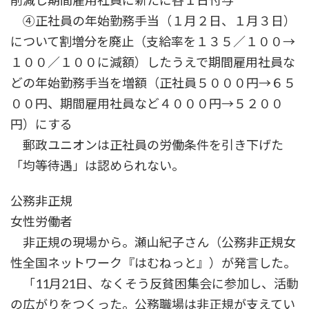
削減し期間雇用社員に新たに各１日付与
④正社員の年始勤務手当（１月２日、１月３日）
について割増分を廃止（支給率を１３５／１００→
１００／１００に減額）したうえで期間雇用社員な
どの年始勤務手当を増額（正社員５０００円→６５
００円、期間雇用社員など４０００円→５２００
円）にする
郵政ユニオンは正社員の労働条件を引き下げた
「均等待遇」は認められない。
公務非正規
女性労働者
非正規の現場から。瀬山紀子さん（公務非正規女
性全国ネットワーク『はむねっと』）が発言した。
「11月21日、なくそう反貧困集会に参加し、活動
の広がりをつくった。公務職場は非正規が支えてい