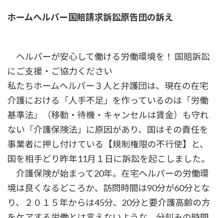
ホームヘルパー国賠請求訴訟原告団の訴え
ヘルパーが安心して働ける労働環境を！ 国賠訴訟
にご支援・ご協力ください
私たちホームヘルパー３人と弁護団は、現在の在宅
介護における「人手不足」を作っているのは「労働
基準法」（移動・待機・キャンセルは賃金）も守れ
ない「介護保険法」に原因があり、国はその責任を
事業者に押し付けている【規制権限の不行使】と、
国を相手どり昨年11月１日に訴訟を起こしました。
介護保険が始まって20年。在宅ヘルパーの労働環
境は良くなるどころか、訪問時間は90分が60分とな
り、２０１５年からは45分、20分と要介護高齢の方
をケアする労働とは言えないような、分刻みの時間