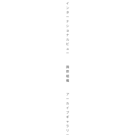
イ
ン
タ
ー
ナ
シ
ョ
ナ
ル
ビ
ュ
ー
国
際
組
織
ア
ー
カ
イ
ブ
ギ
ャ
ラ
リ