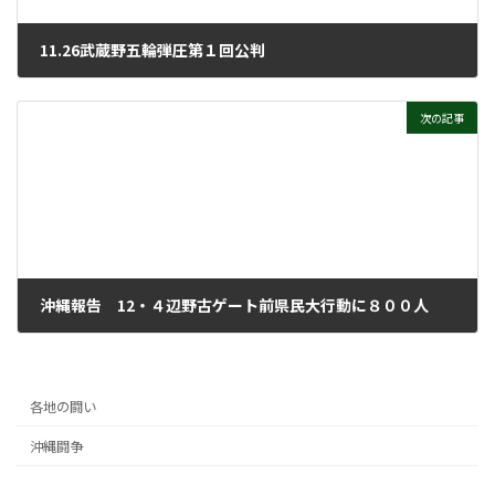
11.26武蔵野五輪弾圧第１回公判
2021年12月1日
次の記事
沖縄報告 12・４辺野古ゲート前県民大行動に８００人
2021年12月8日
各地の闘い
沖縄闘争