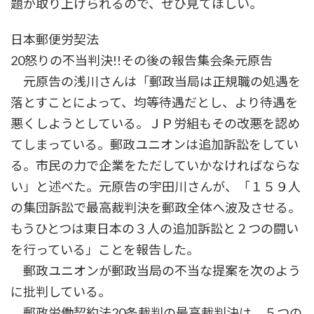
題が取り上げられるので、ぜひ見てほしい。
日本郵便労契法
20怒りの不当判決!!その後の報告集会条元原告
元原告の浅川さんは「郵政当局は正規職の処遇を
落とすことによって、均等待遇だとし、より待遇を
悪くしようとしている。ＪＰ労組もその改悪を認め
てしまっている。郵政ユニオンは追加訴訟をしてい
る。市民の力で企業をただしていかなければならな
い」と述べた。元原告の宇田川さんが、「１５９人
の集団訴訟で最高裁判決を郵政全体へ波及させる。
もうひとつは東日本の３人の追加訴訟と２つの闘い
を行っている」ことを報告した。
郵政ユニオンが郵政当局の不当な提案を次のよう
に批判している。
郵政労働契約法20条裁判の最高裁判決は、５つの