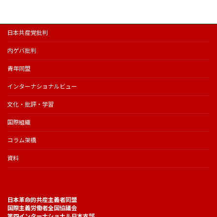
ー
日本共産党批判
内ゲバ批判
青年同盟
インターナショナルビュー
文化・批評・学習
国際組織
コラム架橋
資料
日本革命的共産主義者同盟
国際主義労働者全国協議会
第四インターナショナル日本支部