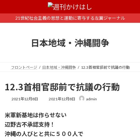
コ
ナ
ン
ビ
テ
ゲ
21世紀社会主義の思想と運動に寄与する左翼ジャーナル
ン
ー
ツ
シ
へ
ョ
日本地域・沖縄闘争
ス
ン
キ
に
ッ
移
プ
動
フロントページ
日本地域・沖縄闘争
12.3首相官邸前で抗議の行動
12.3首相官邸前で抗議の行動
最
2021年12月8日
2021年12月8日
admin
終
更
米軍新基地は作らせない
新
日
辺野古不承認支持！
時
:
沖縄の人びとと共に５００人で