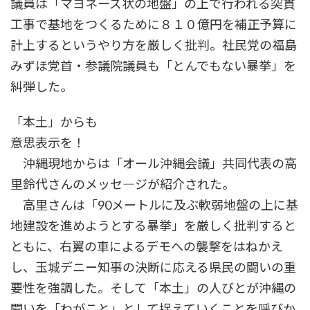
議員は「マヨネーズ状の地盤」の上で行われる突貫
工事で基地をつくるために８１０億円を補正予算に
計上するというやり方を厳しく批判。社民党の福島
みずほ党首・参議院議員も「とんでもない暴挙」を
糾弾した。
「本土」からも
意思表示を！
沖縄現地からは「オール沖縄会議」共同代表の高
里鈴代さんのメッセ―ジが紹介された。
高里さんは「90メートルに及ぶ軟弱地盤の上に基
地建設を進めようとする暴挙」を厳しく批判すると
ともに、右翼の車によるデモへの襲撃をはねかえ
し、玉城デニー知事の決断に応える県民の闘いの重
要性を強調した。そして「本土」の人びとが沖縄の
闘いを「わがこと」として捉えていくことを呼びか