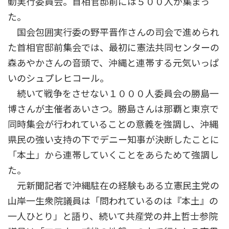
動実行委員会。首相官邸前には５００人が集まっ
た。
国会包囲実行委の野平晋作さんの司会で進められ
た首相官邸前集会では、最初に憲法共同センターの
森あやかさんの音頭で、沖縄と連帯する元気いっぱ
いのシュプレヒコール。
続いて戦争をさせない１０００人委員会の勝島一
博さんが主催者あいさつ。勝島さんは那覇と東京で
同時集会が行われていることの意義を強調し、沖縄
県民の強い支持の下でデニー知事が決断したことに
「本土」から連帯していくことをあらためて強調し
た。
元新聞記者で沖縄駐在の経験もある立憲民主党の
山岸一生衆院議員は「問われているのは『本土』の
一人ひとり」と語り、続いて共産党の井上哲士参院