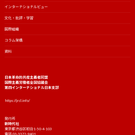
インターナショナルビュー
文化・批評・学習
国際組織
コラム架橋
資料
日本革命的共産主義者同盟
国際主義労働者全国協議会
第四インターナショナル日本支部
https://jrcl.info/
発行所
新時代社
東京都渋谷区初台1-50-4-103
電話 03-3372-9401