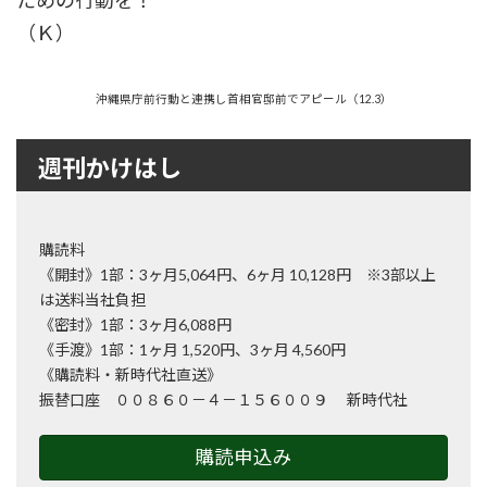
ための行動を！
（Ｋ）
沖縄県庁前行動と連携し首相官邸前でアピール（12.3）
週刊かけはし
購読料
《開封》1部：3ヶ月5,064円、6ヶ月 10,128円 ※3部以上
は送料当社負担
《密封》1部：3ヶ月6,088円
《手渡》1部：1ヶ月 1,520円、3ヶ月 4,560円
《購読料・新時代社直送》
振替口座 ００８６０－４－１５６００９ 新時代社
購読申込み