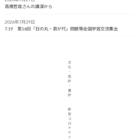
高橋哲哉さんの講演から
2026年7月29日
7.19 第16回「日の丸・君が代」問題等全国学習交流集会
文
化
・
批
評
・
書
評
新
型
コ
ロ
ナ
ウ
イ