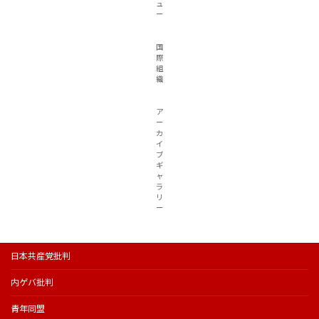
ュ
ー
国
際
組
織
ア
ー
カ
イ
ブ
ギ
ャ
ラ
リ
ー
日本共産党批判
内ゲバ批判
青年同盟