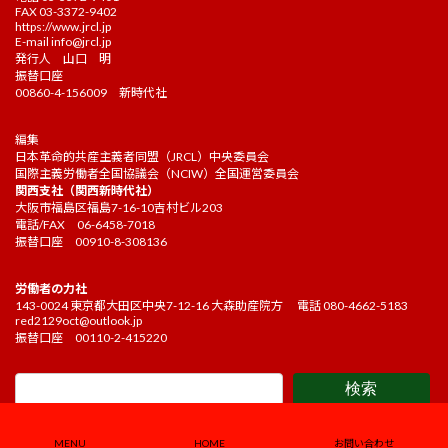
FAX 03-3372-9402
https://www.jrcl.jp
E-mail
info@jrcl.jp
発行人 山口 明
振替口座
00860-4-156009 新時代社
編集
日本革命的共産主義者同盟（JRCL）中央委員会
国際主義労働者全国協議会（NCIW）全国運営委員会
関西支社（関西新時代社）
大阪市福島区福島7-16-10吉村ビル203
電話/FAX 06-6458-7018
振替口座 00910-8-308136
労働者の力社
143-0024 東京都大田区中央7-12-16 大森助産院方 電話 080-4662-5183
red2129oct@outlook.jp
振替口座 00110-2-415220
検索
Copyright ©2021 Kakehashi Editorial board. All Rights Reserved.
MENU
HOME
お問い合わせ