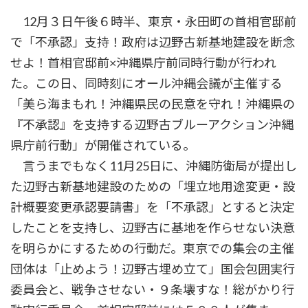
12月３日午後６時半、東京・永田町の首相官邸前
で「不承認」支持！政府は辺野古新基地建設を断念
せよ！首相官邸前×沖縄県庁前同時行動が行われ
た。この日、同時刻にオール沖縄会議が主催する
「美ら海まもれ！沖縄県民の民意を守れ！沖縄県の
『不承認』を支持する辺野古ブルーアクション沖縄
県庁前行動」が開催されている。
言うまでもなく11月25日に、沖縄防衛局が提出し
た辺野古新基地建設のための「埋立地用途変更・設
計概要変更承認要請書」を「不承認」とすると決定
したことを支持し、辺野古に基地を作らせない決意
を明らかにするための行動だ。東京での集会の主催
団体は「止めよう！辺野古埋め立て」国会包囲実行
委員会と、戦争させない・９条壊すな！総がかり行