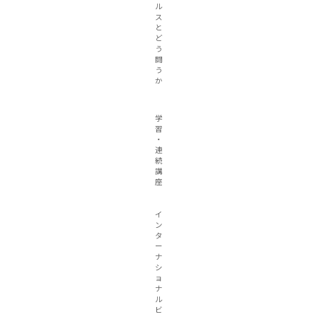
ル
ス
と
ど
う
闘
う
か
学
習
・
連
続
講
座
イ
ン
タ
ー
ナ
シ
ョ
ナ
ル
ビ