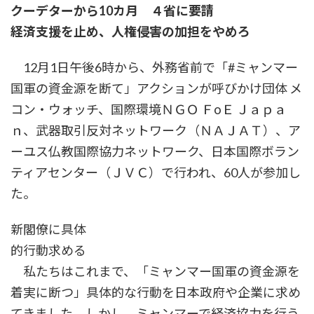
クーデターから10カ月 ４省に要請
新
日
経済支援を止め、人権侵害の加担をやめろ
時
:
12月1日午後6時から、外務省前で「#ミャンマー
国軍の資金源を断て」アクションが呼びかけ団体 メ
コン・ウォッチ、国際環境ＮＧＯ ＦоＥ Ｊａｐａ
ｎ、武器取引反対ネットワーク（ＮＡＪＡＴ）、ア
ーユス仏教国際協力ネットワーク、日本国際ボラン
ティアセンター（ＪＶＣ）で行われ、60人が参加し
た。
新閣僚に具体
的行動求める
私たちはこれまで、「ミャンマー国軍の資金源を
着実に断つ」具体的な行動を日本政府や企業に求め
てきました。しかし、ミャンマーで経済協力を行う