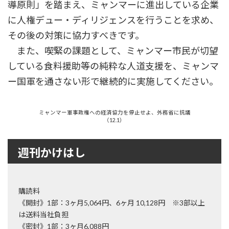
導原則」を踏まえ、ミャンマーに進出している企業
に人権デュー・ディリジェンスを行うことを求め、
その後の対策に協力すべきです。
また、喫緊の課題として、ミャンマー市民が切望
している食料援助等の純粋な人道支援を、ミャンマ
ー国軍を通さない形で継続的に実施してください。
ミャンマー軍事政権への経済協力を停止せよ、外務省に抗議
（12.1）
週刊かけはし
購読料
《開封》1部：3ヶ月5,064円、6ヶ月 10,128円 ※3部以上
は送料当社負担
《密封》1部：3ヶ月6,088円