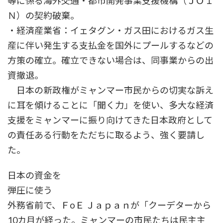
等に係る海外交通・都市開発事業支援機構（ＪＯＩ
Ｎ）の契約破棄。
・経済産業省：イェタグン・ガス田におけるガス生
産に伴い発生する支払金を国外にプールするなどの
方策の確立。確立できない場合は、同事業からの出
資撤退。
日本の新政権がミャンマー市民からの切実な訴え
に耳を傾けることに「聞く力」を使い、多大な経済
支援をミャンマーに振り向けてきた日本政府として
の責任ある行動をただちに取るよう、強く要請し
た。
日本の資金を
弾圧に使う
外務省前で、ＦоＥ Ｊａｐａｎが「クーデターから
10カ月が経った。ミャンマーの市民たちは民主主