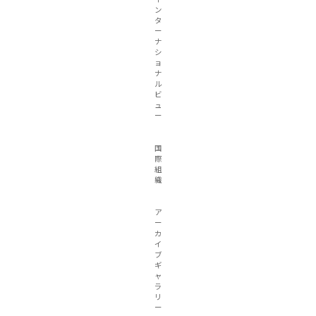
ン
タ
ー
ナ
シ
ョ
ナ
ル
ビ
ュ
ー
国
際
組
織
ア
ー
カ
イ
ブ
ギ
ャ
ラ
リ
ー