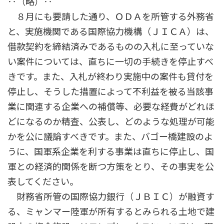
‥（略）‥
８月にも要請した通り、ＯＤＡを所管する外務省
と、実施機関である国際協力機構（ＪＩＣＡ）は、
借款契約を締結済みであるものの入札に至っていな
い案件については、直ちに一切の手続きを停止すべ
きです。また、入札が終わり実施中の案件も貸付を
停止し、そうした措置によって不利益を被る当該事
業に関連する企業への補償等、必要な経費がどれほ
どになるのか精査、公表し、どのような処理が可能
かを公に議論すべきです。また、バゴー橋建設のよ
うに、国軍系企業を利する事業は直ちに停止し、国
軍との経済的関係を断つ方策をとり、その事実を公
表してください。
財務省所管の国際協力銀行（ＪＢＩＣ）が融資す
る、ミャンマー陸軍が所有するとみられる土地で建