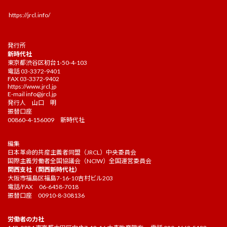
https://jrcl.info/
発行所
新時代社
東京都渋谷区初台1-50-4-103
電話 03-3372-9401
FAX 03-3372-9402
https://www.jrcl.jp
E-mail
info@jrcl.jp
発行人 山口 明
振替口座
00860-4-156009 新時代社
編集
日本革命的共産主義者同盟（JRCL）中央委員会
国際主義労働者全国協議会（NCIW）全国運営委員会
関西支社（関西新時代社）
大阪市福島区福島7-16-10吉村ビル203
電話/FAX 06-6458-7018
振替口座 00910-8-308136
労働者の力社