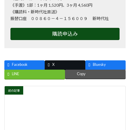
《手渡》1部：1ヶ月 1,520円、3ヶ月 4,560円
《購読料・新時代社直送》
振替口座 ００８６０－４－１５６００９ 新時代社
購読申込み
Facebook
X
Bluesky
LINE
Copy
前の記事