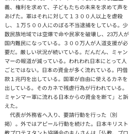
義、権利を求めて、子どもたちの未来を求めて声を
あげた。軍はそれに対して１３００人以上を虐殺
し、１万５００人にのぼる不当逮捕をしている。少
数民族地域では空爆で命や民家を破壊し、23万人が
国内難民になっている。３００万人が人道支援が必
要だ。厳しい状況が続いている。だんだん、ミャン
マーの報道が減っている。われわれ日本にとって人
ごとではない。日本の資金が多く流れている。円借
款１兆円を出している。国軍が自由に使えるカネを
出している。そのカネで残虐行為が行われている。
ミャンマー軍に流れる日本からの資金を断て」と訴
えた。
代表が外務省へ入り、要請行動を行った（別
掲）。外ではアピール行動を続けた。日本キリスト
教プロテスタント協議会のキムさんは「仏教、プロ