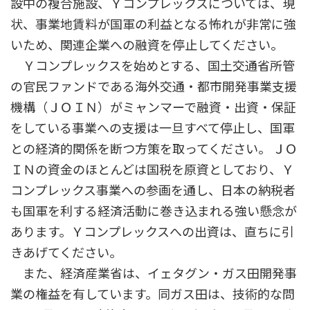
設中の複合施設、Ｙコンプレックスについては、現
状、事業地賃料が国軍の利益となる怖れが非常に強
いため、関連企業への融資を停止してください。
Ｙコンプレックスを始めとする、国土交通省所管
の官民ファンドである海外交通・都市開発事業支援
機構（ＪＯＩＮ）がミャンマーで融資・出資・保証
をしている事業への支援は一旦すべて停止し、国軍
との経済的関係を断つ方策を取ってください。 ＪＯ
ＩＮの資金のほとんどは国税を原資としており、Ｙ
コンプレックス事業への参画を通し、日本の納税者
も国軍を利する経済活動に巻き込まれる強い懸念が
あります。Ｙコンプレックスへの出資は、直ちに引
きあげてください。
また、経済産業省は、イェタグン・ガス田開発事
業の権益を有しています。同ガス田は、技術的な問