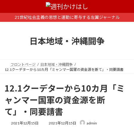
コ
ナ
ン
ビ
テ
ゲ
21世紀社会主義の思想と運動に寄与する左翼ジャーナル
ン
ー
ツ
シ
へ
ョ
日本地域・沖縄闘争
ス
ン
キ
に
ッ
移
プ
動
フロントページ
日本地域・沖縄闘争
12.1クーデターから10カ月「ミャンマー国軍の資金源を断て」・同要請書
12.1クーデターから10カ月「ミ
ャンマー国軍の資金源を断
て」・同要請書
最
2021年12月15日
2021年12月15日
admin
終
更