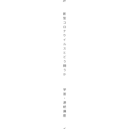
評
新
型
コ
ロ
ナ
ウ
イ
ル
ス
と
ど
う
闘
う
か
学
習
・
連
続
講
座
イ