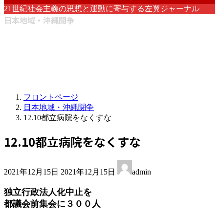
21世紀社会主義の思想と運動に寄与する左翼ジャーナル
日本地域・沖縄闘争
フロントページ
日本地域・沖縄闘争
12.10都立病院をなくすな
12.10都立病院をなくすな
最
2021年12月15日
2021年12月15日
admin
終
更
独立行政法人化中止を
新
都議会前集会に３００人
日
時