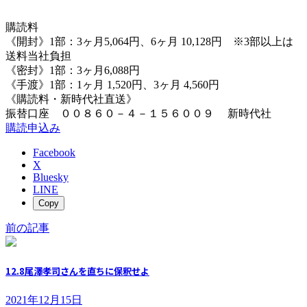
購読料
《開封》1部：3ヶ月5,064円、6ヶ月 10,128円 ※3部以上は
送料当社負担
《密封》1部：3ヶ月6,088円
《手渡》1部：1ヶ月 1,520円、3ヶ月 4,560円
《購読料・新時代社直送》
振替口座 ００８６０－４－１５６００９ 新時代社
購読申込み
Facebook
X
Bluesky
LINE
Copy
前の記事
12.8尾澤孝司さんを直ちに保釈せよ
2021年12月15日