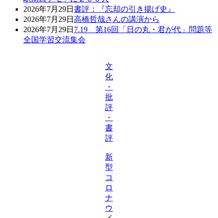
2026年7月29日
書評：『忘却の引き揚げ史』
2026年7月29日
高橋哲哉さんの講演から
2026年7月29日
7.19 第16回「日の丸・君が代」問題等
全国学習交流集会
文
化
・
批
評
・
書
評
新
型
コ
ロ
ナ
ウ