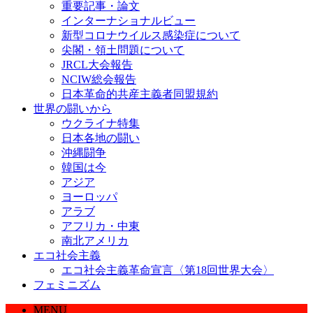
重要記事・論文
インターナショナルビュー
新型コロナウイルス感染症について
尖閣・領土問題について
JRCL大会報告
NCIW総会報告
日本革命的共産主義者同盟規約
世界の闘いから
ウクライナ特集
日本各地の闘い
沖縄闘争
韓国は今
アジア
ヨーロッパ
アラブ
アフリカ・中東
南北アメリカ
エコ社会主義
エコ社会主義革命宣言〈第18回世界大会〉
フェミニズム
MENU