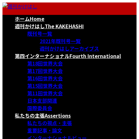
コ
ナ
ン
ビ
ホーム
Home
テ
ゲ
ン
ー
週刊かけはし
The KAKEHASHI
ツ
シ
既刊号一覧
へ
ョ
2021年既刊号一覧
ス
ン
週刊かけはしアーカイブス
キ
に
第四インターナショナル
Fourth International
ッ
移
第18回世界大会
プ
動
第17回世界大会
第16回世界大会
第15回世界大会
第11回世界大会
日本支部関連
国際委員会
私たちの主張
Assertions
私たちの視点・主張
重要記事・論文
インターナショナルビュー