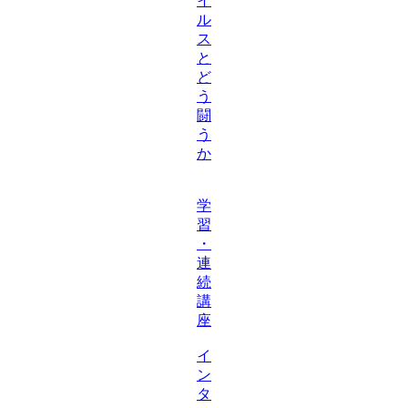
イ
ル
ス
と
ど
う
闘
う
か
学
習
・
連
続
講
座
イ
ン
タ