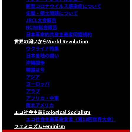
新型コロナウイルス感染症について
尖閣・領土問題について
JRCL大会報告
NCIW総会報告
日本革命的共産主義者同盟規約
世界の闘いから
World Revolution
ウクライナ特集
日本各地の闘い
沖縄闘争
韓国は今
アジア
ヨーロッパ
アラブ
アフリカ・中東
南北アメリカ
エコ社会主義
Ecological Socialism
エコ社会主義革命宣言〈第18回世界大会〉
フェミニズム
Feminism