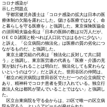
コロナ感染が
示した問題点
宇都宮健児弁護士は「コロナ感染の拡大は日本の医
療体制の欠陥を露わにした。儲ける医療ではなく、命
と暮らしを守る医療を」と強調した。東京保険医協会
の須田昭夫協会長は「日本の医師の数は32万人だが、
ОＥＣＤ諸国と較べれば人口比でははるかに少ない」
と訴え、「公立病院の独法化」は医療の質の劣化につ
ながるものだ、と強調した。
東京土建労組の代表は「独法化に反対して共に闘
う」と強調し、東京医労連の代表も「医療・介護の充
実が妨げられることは明白だ。独法化しても変わらな
いというのはウソ」だと訴えた。世田谷区の仲間は、
「都立の松沢病院は世田谷区でただ一つの公立病院で
あり、精神科でコロナ患者を受け入れている。独立行
政法人化は都民が望んでいることではない」と強調し
た。
区立台東病院を守る会からは、23区で唯一の区立病
院を守ろう、というアピールが発せられた。