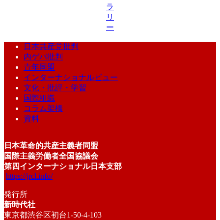
ラ
リ
ー
日本共産党批判
内ゲバ批判
青年同盟
インターナショナルビュー
文化・批評・学習
国際組織
コラム架橋
資料
日本革命的共産主義者同盟
国際主義労働者全国協議会
第四インターナショナル日本支部
https://jrcl.info/
発行所
新時代社
東京都渋谷区初台1-50-4-103