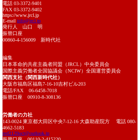
電話 03-3372-9401
FAX 03-3372-9402
https://www.jrcl.jp
E-mail
info@jrcl.jp
発行人 山口 明
振替口座
00860-4-156009 新時代社
編集
日本革命的共産主義者同盟（JRCL）中央委員会
国際主義労働者全国協議会（NCIW）全国運営委員会
関西支社（関西新時代社）
大阪市福島区福島7-16-10吉村ビル203
電話/FAX 06-6458-7018
振替口座 00910-8-308136
労働者の力社
143-0024 東京都大田区中央7-12-16 大森助産院方 電話 080-
4662-5183
red2129oct@outlook.jp
振替口座 00110-2-415220