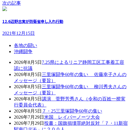
次の記事
12.6辺野古実が防衛省申し入れ行動
2021年12月15日
各地の闘い
沖縄闘争
2026年8月5日
7.25県によるリニア静岡工区工事着工容
認に抗議
2026年8月5日
三里塚闘争60年の集い 佐藤幸子さんの
メッセージ（要旨）
2026年8月5日
三里塚闘争60年の集い 柳川秀夫さんの
メッセージ（要旨）
2026年8月5日
講演 菅野芳秀さん（令和の百姓一揆実
行委員会代表）
2026年8月5日
７・25三里塚闘争60年の集い
2026年7月29日
米国 レイバーノーツ大会
2026年7月29日
投書：国旗損壊罪絶対反対「７・11新宿
駅南口デモ」に２００人