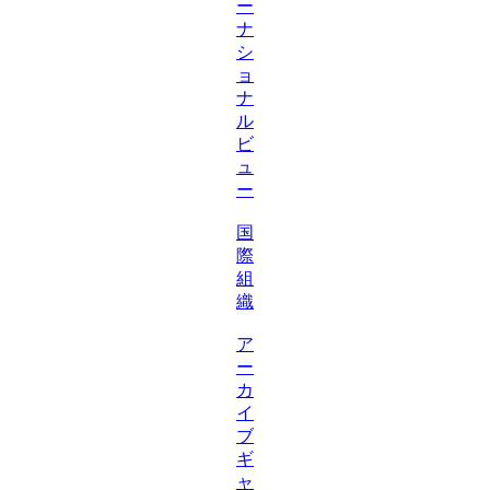
ー
ナ
シ
ョ
ナ
ル
ビ
ュ
ー
国
際
組
織
ア
ー
カ
イ
ブ
ギ
ャ