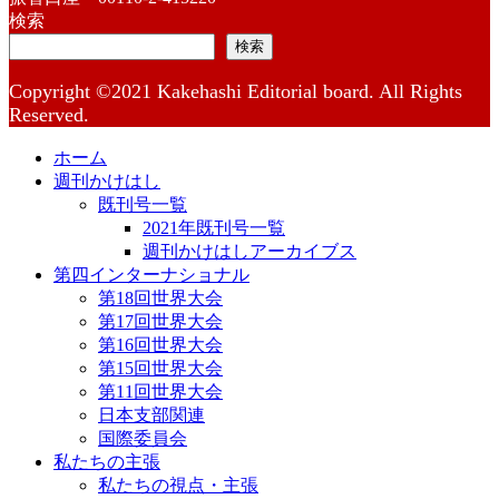
検索
検索
Copyright ©2021 Kakehashi Editorial board. All Rights
Reserved.
ホーム
週刊かけはし
既刊号一覧
2021年既刊号一覧
週刊かけはしアーカイブス
第四インターナショナル
第18回世界大会
第17回世界大会
第16回世界大会
第15回世界大会
第11回世界大会
日本支部関連
国際委員会
私たちの主張
私たちの視点・主張