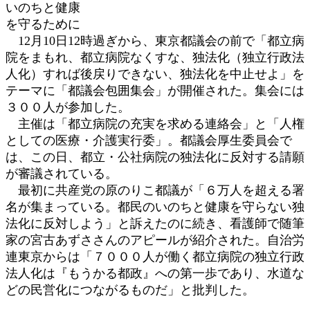
いのちと健康
:
を守るために
12月10日12時過ぎから、東京都議会の前で「都立病
院をまもれ、都立病院なくすな、独法化（独立行政法
人化）すれば後戻りできない、独法化を中止せよ」を
テーマに「都議会包囲集会」が開催された。集会には
３００人が参加した。
主催は「都立病院の充実を求める連絡会」と「人権
としての医療・介護実行委」。都議会厚生委員会で
は、この日、都立・公社病院の独法化に反対する請願
が審議されている。
最初に共産党の原のりこ都議が「６万人を超える署
名が集まっている。都民のいのちと健康を守らない独
法化に反対しよう」と訴えたのに続き、看護師で随筆
家の宮古あずささんのアピールが紹介された。自治労
連東京からは「７０００人が働く都立病院の独立行政
法人化は『もうかる都政』への第一歩であり、水道な
どの民営化につながるものだ」と批判した。