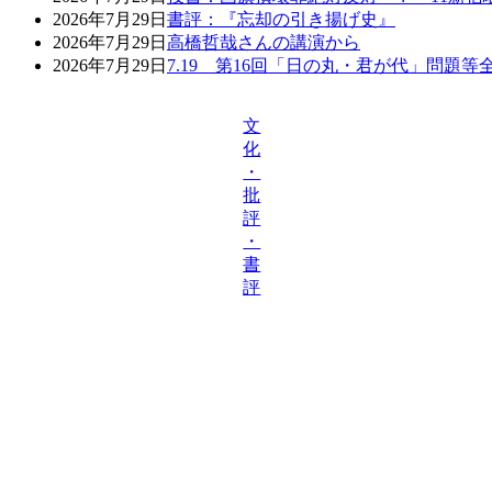
2026年7月29日
書評：『忘却の引き揚げ史』
2026年7月29日
高橋哲哉さんの講演から
2026年7月29日
7.19 第16回「日の丸・君が代」問題
文
化
・
批
評
・
書
評