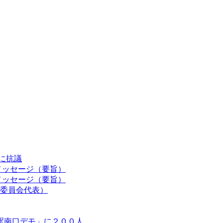
認に抗議
メッセージ（要旨）
メッセージ（要旨）
委員会代表）
駅南口デモ」に２００人