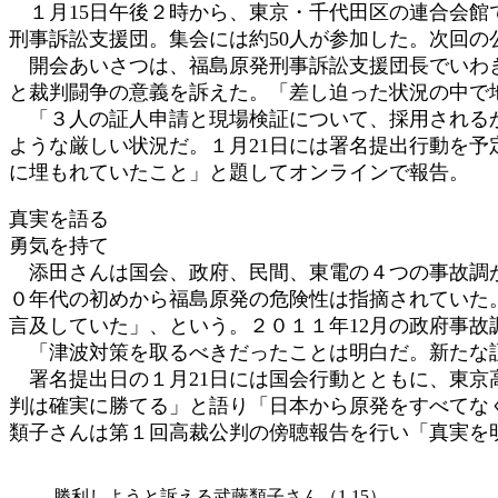
１月15日午後２時から、東京・千代田区の連合会館で
:
刑事訴訟支援団。集会には約50人が参加した。次回の
開会あいさつは、福島原発刑事訴訟支援団長でいわき
と裁判闘争の意義を訴えた。「差し迫った状況の中で
「３人の証人申請と現場検証について、採用されるか
ような厳しい状況だ。１月21日には署名提出行動を
に埋もれていたこと」と題してオンラインで報告。
真実を語る
勇気を持て
添田さんは国会、政府、民間、東電の４つの事故調が
０年代の初めから福島原発の危険性は指摘されていた
言及していた」、という。２０１１年12月の政府事
「津波対策を取るべきだったことは明白だ。新たな証
署名提出日の１月21日には国会行動とともに、東京高
判は確実に勝てる」と語り「日本から原発をすべてな
類子さんは第１回高裁公判の傍聴報告を行い「
勝利しようと訴える武藤類子さん（1.15）