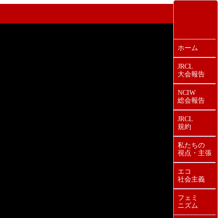
ホーム
JRCL
大会報告
NCIW
総会報告
JRCL
規約
私たちの
視点・主張
エコ
社会主義
フェミ
ニズム