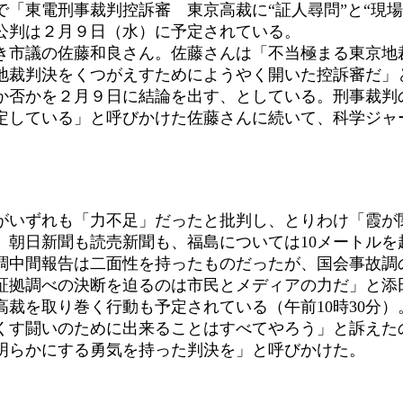
「東電刑事裁判控訴審 東京高裁に“証人尋問”と“現
公判は２月９日（水）に予定されている。
市議の佐藤和良さん。佐藤さんは「不当極まる東京地
地裁判決をくつがえすためにようやく開いた控訴審だ」
否かを２月９日に結論を出す、としている。刑事裁判
予定している」と呼びかけた佐藤さんに続いて、科学ジャ
いずれも「力不足」だったと批判し、とりわけ「霞が
。朝日新聞も読売新聞も、福島については10メートルを
故調中間報告は二面性を持ったものだったが、国会事故調
拠調べの決断を迫るのは市民とメディアの力だ」と添
裁を取り巻く行動も予定されている（午前10時30分
くす闘いのために出来ることはすべてやろう」と訴えた
真実を明らかにする勇気を持った判決を」と呼びか