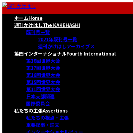
コ
ナ
ン
ビ
ホーム
Home
テ
ゲ
ン
ー
週刊かけはし
The KAKEHASHI
ツ
シ
既刊号一覧
へ
ョ
2021年既刊号一覧
ス
ン
週刊かけはしアーカイブス
キ
に
第四インターナショナル
Fourth International
ッ
移
第18回世界大会
プ
動
第17回世界大会
第16回世界大会
第15回世界大会
第11回世界大会
日本支部関連
国際委員会
私たちの主張
Assertions
私たちの視点・主張
重要記事・論文
インターナショナルビュー