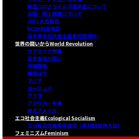
新型コロナウイルス感染症について
尖閣・領土問題について
JRCL大会報告
NCIW総会報告
日本革命的共産主義者同盟規約
世界の闘いから
World Revolution
ウクライナ特集
日本各地の闘い
沖縄闘争
韓国は今
アジア
ヨーロッパ
アラブ
アフリカ・中東
南北アメリカ
エコ社会主義
Ecological Socialism
エコ社会主義革命宣言〈第18回世界大会〉
フェミニズム
Feminism