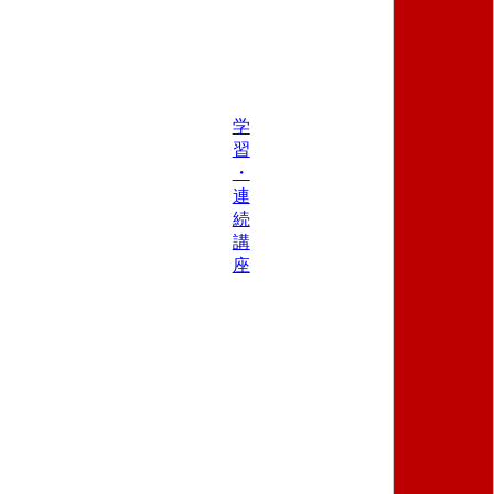
学
習
・
連
続
講
座