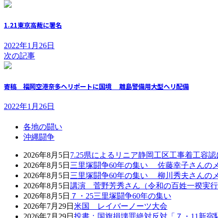
1.21東京高裁に署名
2022年1月26日
次の記事
寄稿 福岡空港奈多ヘリポートに国境 離島警備用大型ヘリ配備
2022年1月26日
各地の闘い
沖縄闘争
2026年8月5日
7.25県によるリニア静岡工区工事着工容
2026年8月5日
三里塚闘争60年の集い 佐藤幸子さんの
2026年8月5日
三里塚闘争60年の集い 柳川秀夫さんの
2026年8月5日
講演 菅野芳秀さん（令和の百姓一揆実行
2026年8月5日
７・25三里塚闘争60年の集い
2026年7月29日
米国 レイバーノーツ大会
2026年7月29日
投書：国旗損壊罪絶対反対「７・11新宿