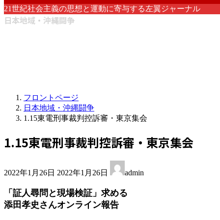
21世紀社会主義の思想と運動に寄与する左翼ジャーナル
日本地域・沖縄闘争
フロントページ
日本地域・沖縄闘争
1.15東電刑事裁判控訴審・東京集会
1.15東電刑事裁判控訴審・東京集会
最
2022年1月26日
2022年1月26日
admin
終
更
「証人尋問と現場検証」求める
新
添田孝史さんオンライン報告
日
時