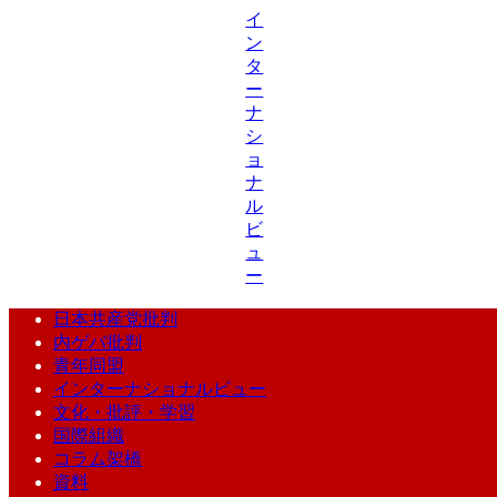
イ
ン
タ
ー
ナ
シ
ョ
ナ
ル
ビ
ュ
ー
日本共産党批判
内ゲバ批判
青年同盟
インターナショナルビュー
文化・批評・学習
国際組織
コラム架橋
資料