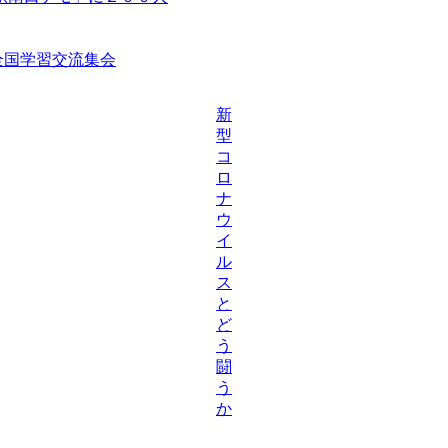
等全国学習交流集会
新
型
コ
ロ
ナ
ウ
イ
ル
ス
と
ど
う
闘
う
か