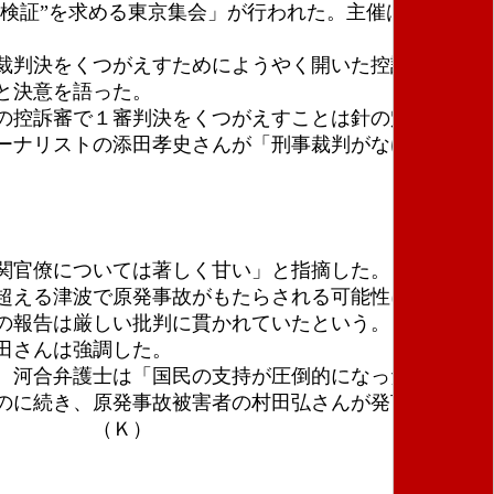
場検証”を求める東京集会」が行われた。主催は福島原発
裁判決をくつがえすためにようやく開いた控訴審だ」
と決意を語った。
の控訴審で１審判決をくつがえすことは針の穴を通す
ーナリストの添田孝史さんが「刑事裁判がなければ闇
関官僚については著しく甘い」と指摘した。「１９９
超える津波で原発事故がもたらされる可能性について
の報告は厳しい批判に貫かれていたという。
田さんは強調した。
）。河合弁護士は「国民の支持が圧倒的になった時、裁
のに続き、原発事故被害者の村田弘さんが発言。武藤
けた。 （Ｋ）