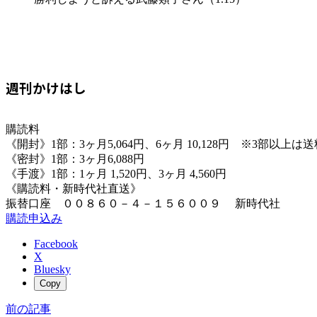
週刊かけはし
購読料
《開封》1部：3ヶ月5,064円、6ヶ月 10,128円 ※3部以上
《密封》1部：3ヶ月6,088円
《手渡》1部：1ヶ月 1,520円、3ヶ月 4,560円
《購読料・新時代社直送》
振替口座 ００８６０－４－１５６００９ 新時代社
購読申込み
Facebook
X
Bluesky
Copy
前の記事