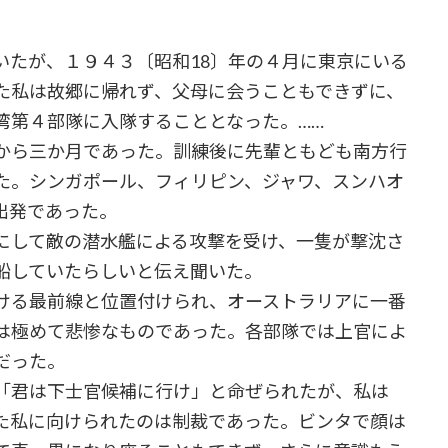
たが、１９４３〔昭和18〕年の４月に東京にいる
た私は故郷に帰れず、父母に会うこともできずに、
湾第４部隊に入隊することとなった。……
から三か月であった。訓練後に先輩ともども南方行
た。シンガポール、フィリピン、ジャワ、スンハオ
出発であった。
して敵の潜水艦による攻撃を受け、一隻が撃沈さ
船していたらしいと伝え聞いた。
ける最前線と位置付けられ、オーストラリアに一番
は極めて悲惨なものであった。各部隊では上官によ
だった。
「君は下士官候補に行け」と命ぜられたが、私は
た私に向けられたのは制裁であった。ビンタで顔は