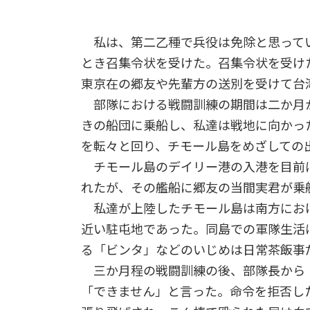
私は、第二乙種で兵役は免除と思ってい
とき召集令状を受けた。召集令状を受け
東京在の郷友や先輩方の送別を受けて台
部隊における戦闘訓練の期間は二か月
きの船団に乗船し、私達は戦地に向かっ
を転々と回り、チモール島をめざしての
チモール島のデイリー港の入港を目前に
れたが、その艦船に郷友の当間実君が乗
私達が上陸したチモール島は南方にお
近い駐屯地であった。同島での軍隊生活
る「ビンタ」などのいじめは日常茶飯事
三か月程の戦闘訓練の後、部隊長から
「できません」と言った。命令を拒否し