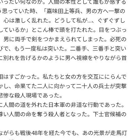
いったい何なのか。人間の本性として誰もが感ずる
う思っていた時、「嘉味田上等兵、男の方へ一撃の
。心は激しく乱れた。どうして私が…、ぐずぐずし
しているか」とこん棒で頭を打たれた。目をつぶっ
。男に両手で剣をつかまえられてしまった。必死の
びで、もう一度私は突いた。二番手、三番手と突い
に別れを告げるかのように男へ視線をやりながら首
相はすごかった。私たちと女の方を交互ににらんで
かし、命果てた二人に向かって二十人の兵士が突撃
悲惨な殺人現場であった。
に人間の道を外れた日本軍の非道な行動であった。
尊い人間の命を奪う殺人者となった。下士官候補の
。
がらも戦後48年を経た今でも、あの光景が走馬灯