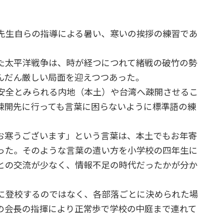
先生自らの指導による暑い、寒いの挨拶の練習であ
た太平洋戦争は、時が経つにつれて緒戦の破竹の勢
んだん厳しい局面を迎えつつあった。
安全とみられる内地（本土）や台湾へ疎開させるこ
疎開先に行っても言葉に困らないように標準語の練
お寒うございます」という言葉は、本土でもお年寄
った。そのような言葉の遣い方を小学校の四年生に
との交流が少なく、情報不足の時代だったかが分か
に登校するのではなく、各部落ごとに決められた場
の会長の指揮により正常歩で学校の中庭まで連れて