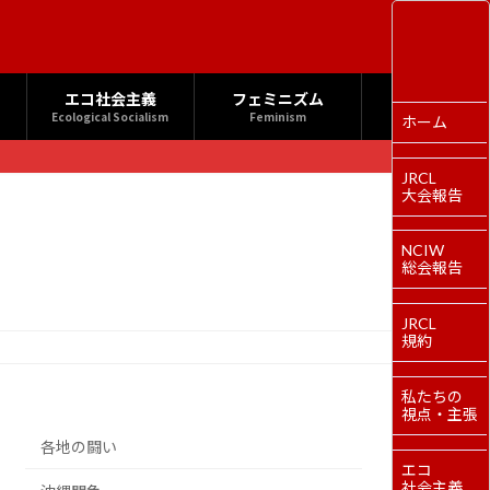
エコ社会主義
フェミニズム
Ecological Socialism
Feminism
ホーム
JRCL
大会報告
NCIW
総会報告
JRCL
規約
私たちの
視点・主張
各地の闘い
エコ
社会主義