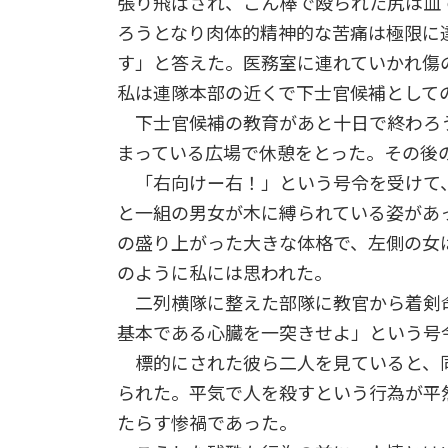
張り飛ばされ、こん棒で殴られた尻は血
ろうとなり肉体的精神的な苦痛は極限に
す」と答えた。医務室に連れていかれ傷
私は連隊本部の近くで下士官候補として
下士官候補の教育があと十日で終わろ
まっている広場で休憩をとった。その後
「右向けー右！」という号令を受けて
と一組の男女が木に縛られている姿があ
の盛り上がった大きな体格で、左側の女
のように私には思われた。
二列横隊に整えた部隊に教官から着剣
基本である心臓を一突きせよ」という号
標的にされた彼ら二人を見ていると、
られた。平気で人を殺すという行為が平
たらす惨禍であった。