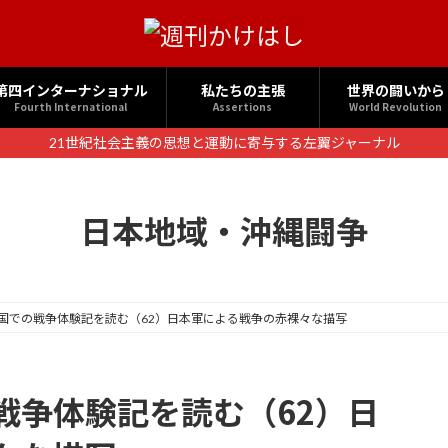
第四インターナショナル
私たちの主張
世界の闘いから
Fourth International
Assertions
World Revolution
21世紀社会主義の思想と運動に寄与する左翼ジャーナル
日本地域・沖縄闘争
国での戦争体験記を読む（62）日本軍による戦争の赤裸々な描写
戦争体験記を読む（62）日