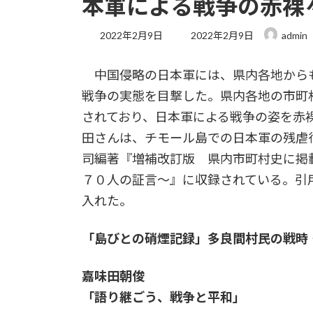
本軍による戦争の赤裸
最
2022年2月9日
2022年2月9日
admin
終
更
中国侵略の日本軍には、県内各地から
新
日
戦争の実態を目撃した。県内各地の市町
時
:
されており、日本軍による戦争の姿を赤
田さんは、チモール島での日本軍の残虐
司編著『増補改訂版 県内市町村史に掲
７０人の証言～』に収録されている。引
入れた。
「島びとの硝煙記録」多良間村民の戦時
嘉味田朝俊
「語り継ごう、戦争と平和」