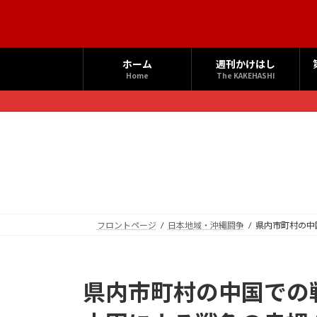
コ
ナ
ン
ビ
テ
ゲ
ン
ー
ホーム
週刊かけはし
ツ
シ
Home
The KAKEHASHI
へ
ョ
ス
ン
キ
に
ッ
移
プ
動
フロントページ
日本地域・沖縄闘争
県内市町村の中
県内市町村の中国での