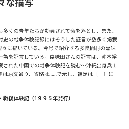
々な描写
も多くの青年たちが動員されて命を落とし、また、
村史の戦争体験記録にはそうした証言が数多く掲載
裸々に描いている。今号で紹介する多良間村の嘉味
行為を証言している。嘉味田さんの証言は、沖本裕
載された中国での戦争体験記を読む～沖縄出身兵１
用は原文通り、省略は……で示し、補足は〔 〕に
・戦後体験記（1９９５年発行）