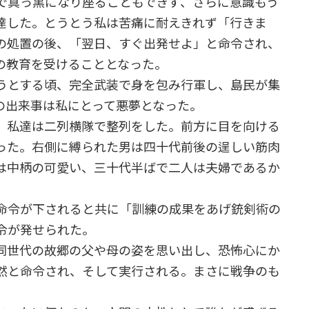
で真っ黒になり座ることもできず、さらに意識もう
達した。とうとう私は苦痛に耐えきれず「行きま
の処置の後、「翌日、すぐ出発せよ」と命令され、
の教育を受けることとなった。
うとする頃、完全武装で身を包み行軍し、島民が集
の出来事は私にとって悪夢となった。
、私達は二列横隊で整列をした。前方に目を向ける
った。右側に縛られた男は四十代前後の逞しい筋肉
は中柄の可愛い、三十代半ばで二人は夫婦であるか
命令が下されると共に「訓練の成果をあげ銃剣術の
令が発せられた。
同世代の故郷の父や母の姿を思い出し、恐怖心にか
然と命令され、そして実行される。まさに戦争のも