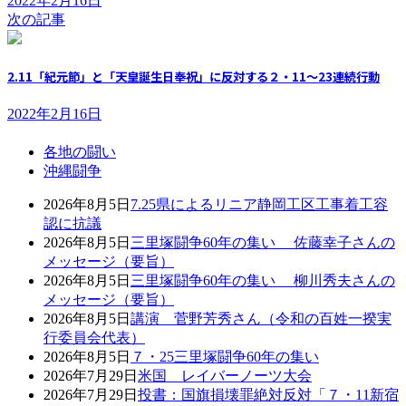
2022年2月16日
次の記事
2.11「紀元節」と「天皇誕生日奉祝」に反対する２・11～23連続行動
2022年2月16日
各地の闘い
沖縄闘争
2026年8月5日
7.25県によるリニア静岡工区工事着工容
認に抗議
2026年8月5日
三里塚闘争60年の集い 佐藤幸子さんの
メッセージ（要旨）
2026年8月5日
三里塚闘争60年の集い 柳川秀夫さんの
メッセージ（要旨）
2026年8月5日
講演 菅野芳秀さん（令和の百姓一揆実
行委員会代表）
2026年8月5日
７・25三里塚闘争60年の集い
2026年7月29日
米国 レイバーノーツ大会
2026年7月29日
投書：国旗損壊罪絶対反対「７・11新宿