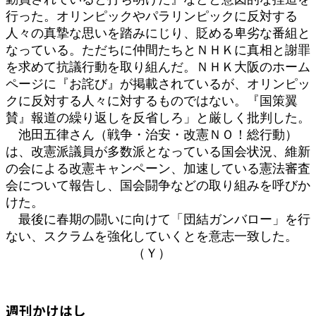
行った。オリンピックやパラリンピックに反対する
人々の真摯な思いを踏みにじり、貶める卑劣な番組と
なっている。ただちに仲間たちとＮＨＫに真相と謝罪
を求めて抗議行動を取り組んだ。ＮＨＫ大阪のホーム
ページに『お詫び』が掲載されているが、オリンピッ
クに反対する人々に対するものではない。『国策翼
賛』報道の繰り返しを反省しろ」と厳しく批判した。
池田五律さん（戦争・治安・改憲ＮＯ！総行動）
は、改憲派議員が多数派となっている国会状況、維新
の会による改憲キャンペーン、加速している憲法審査
会について報告し、国会闘争などの取り組みを呼びか
けた。
最後に春期の闘いに向けて「団結ガンバロー」を行
ない、スクラムを強化していくとを意志一致した。
（Ｙ）
週刊かけはし