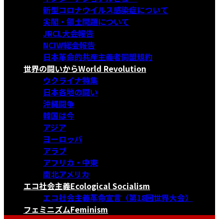
新型コロナウイルス感染症について
尖閣・領土問題について
JRCL大会報告
NCIW総会報告
日本革命的共産主義者同盟規約
世界の闘いから
World Revolution
ウクライナ特集
日本各地の闘い
沖縄闘争
韓国は今
アジア
ヨーロッパ
アラブ
アフリカ・中東
南北アメリカ
エコ社会主義
Ecological Socialism
エコ社会主義革命宣言〈第18回世界大会〉
フェミニズム
Feminism