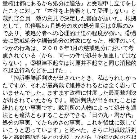
量権は都にあるから処分は適法』と受理申し立てをし
たことに対して『本件を上告審として受理しない』と
裁判官全員一致の意見で決定した書面が届いた。根拠
として、①停職6カ月処分の次の処分量定は免職のみ
であり、被処分者への心理的圧迫の程度が強い。②過
去に懲戒処分や訓告処分の対象になった、根津のいく
つかの行為は、２００６年3月の懲戒処分において考
慮されている（から、同一の件で処分を加重してはな
らない）。③根津不起立は河原井不起立と同じ消極的
不起立行為などを上げた」。
「控訴審勝訴判決が出されたとき、私はうれしかっ
たですが、それが最高裁で維持されるとは全く思って
いませんでした。ますます政権に忖度した最高裁判決
が出されていたからです。勝訴判決が出されたことは
紛れもない事実です。裁判所の人物によって処分を適
法とも違法ともすることができる『日の丸・君が代』
処分の事実、でたらめさの事実。これを後世に残して
いこうと思っています」と述べた。さらに地裁敗訴判
決と高裁勝訴判決との比較しながら「09年の私の不起