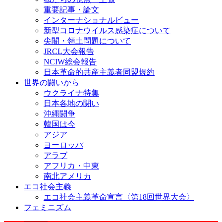
重要記事・論文
インターナショナルビュー
新型コロナウイルス感染症について
尖閣・領土問題について
JRCL大会報告
NCIW総会報告
日本革命的共産主義者同盟規約
世界の闘いから
ウクライナ特集
日本各地の闘い
沖縄闘争
韓国は今
アジア
ヨーロッパ
アラブ
アフリカ・中東
南北アメリカ
エコ社会主義
エコ社会主義革命宣言〈第18回世界大会〉
フェミニズム