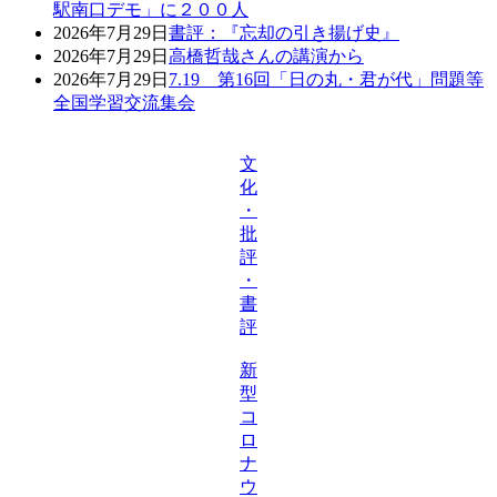
駅南口デモ」に２００人
2026年7月29日
書評：『忘却の引き揚げ史』
2026年7月29日
高橋哲哉さんの講演から
2026年7月29日
7.19 第16回「日の丸・君が代」問題等
全国学習交流集会
文
化
・
批
評
・
書
評
新
型
コ
ロ
ナ
ウ