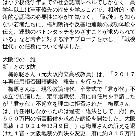
は小学校低学年までの社会認識レベルでしかなく、高
学年以上は軍事優先の歴史を学ぶことで、相対的・多
角的な認識の必要性にやがて気づく。『戦後』を知ら
ない若者たちに、権利獲得や反基地運動の成功体験を
伝え、運動のバトンタッチをめざすことが求められて
いる」など若者に対する諸アプローチを示し、「戦後
世代」の任務について提起した。
大阪での「維
新」との攻防
梅原聡さん（元大阪府立高校教員）は、「２０１７
年再任用拒否国賠訴訟 報告」を行った。
梅原さんは、現役教諭時代、卒業式で「君が代」不
起立で抗議した。定年退職後、府に再任用を申請した
が「君が代」不起立を理由に拒否された。梅原さん
は、再任用しなかったのは違憲・違法として、府に約
５５０万円の損害賠償を求めた訴訟を開始した。大阪
高裁（２０２１年12月９日、）は梅原さんの訴えを退
けた１審・大阪地裁の判決を変更、府に約３１５万円