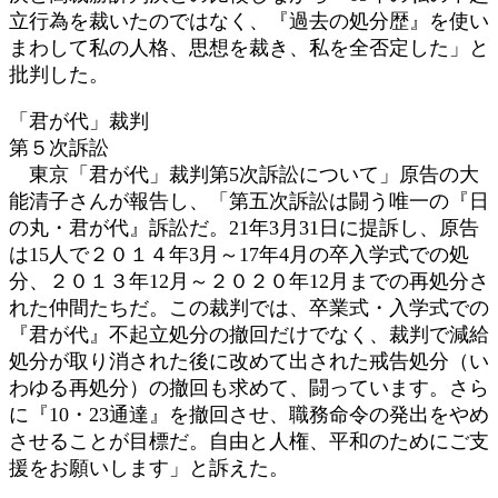
立行為を裁いたのではなく、『過去の処分歴』を使い
まわして私の人格、思想を裁き、私を全否定した」と
批判した。
「君が代」裁判
第５次訴訟
東京「君が代」裁判第5次訴訟について」原告の大
能清子さんが報告し、「第五次訴訟は闘う唯一の『日
の丸・君が代』訴訟だ。21年3月31日に提訴し、原告
は15人で２０１４年3月～17年4月の卒入学式での処
分、２０１３年12月～２０２０年12月までの再処分さ
れた仲間たちだ。この裁判では、卒業式・入学式での
『君が代』不起立処分の撤回だけでなく、裁判で減給
処分が取り消された後に改めて出された戒告処分（い
わゆる再処分）の撤回も求めて、闘っています。さら
に『10・23通達』を撤回させ、職務命令の発出をやめ
させることが目標だ。自由と人権、平和のためにご支
援をお願いします」と訴えた。