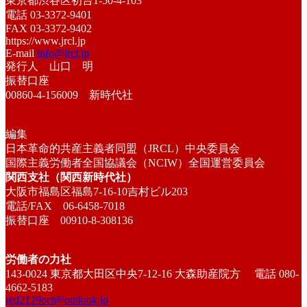
東京都渋谷区初台1-50-4-103
電話 03-3372-9401
FAX 03-3372-9402
https://www.jrcl.jp
E-mail
info@jrcl.jp
発行人 山口 明
振替口座
00860-4-156009 新時代社
編集
日本革命的共産主義者同盟（JRCL）中央委員会
国際主義労働者全国協議会（NCIW）全国運営委員会
関西支社（関西新時代社）
大阪市福島区福島7-16-10吉村ビル203
電話/FAX 06-6458-7018
振替口座 00910-8-308136
労働者の力社
143-0024 東京都大田区中央7-12-16 大森助産院方 電話 080-
4662-5183
red2129oct@outlook.jp