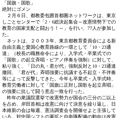
「国旗・国歌」
:
絶対にゴメン
２月６日、都教委包囲首都圏ネットワークは、東京
しごとセンターで「2・6総決起集会～改憲情勢下での
教育の国家支配と闘おう！～」を行い、77人が参加し
た。
ネットは、２００３年、東京都教育委員会による新
自由主義と愛国心教育路線の一環として「10・23通
達」（校長の職務命令により、入学式・卒業式での
「国歌」の起立斉唱・ピアノ伴奏を強制）に対して、
粘り強く、「日の丸・君が代」強制反対と10・23通達
撤回、「君が代」斉唱強要に抗議する不起立・不伴奏
等によって反撃してきた。今年も卒業式・入学式時、
教育労働者に対して「国旗に正対し国歌を起立斉唱」
の強要に抗して闘う意志一致を行った。
昨年の衆議院選挙で改憲勢力が国会の三分の二以上
を占め、岸田首相は改憲に向けて決意を繰り返し、日
本維新の会は毎週、憲法調査会を開催せよと主張して
いる。対中国シフトの軍拡と自衛隊配備の動向は改憲