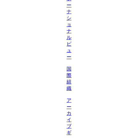
ー
ナ
シ
ョ
ナ
ル
ビ
ュ
ー
国
際
組
織
ア
ー
カ
イ
ブ
ギ