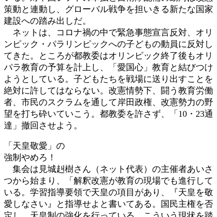
策動と連動し、グローバル戦争を担いきる新たな国家
建設への踏み出しだ。
ネットは、コロナ禍の中で緊急事態宣言反対、オリ
ンピック・パラリンピックへの子どもの動員に反対し
てきた。ところが都教委はオリンピック終了後もオリ
パラ教育の予算を計上し、「愛国心」教育と結びつけ
ようとしている。子どもたちを戦場に送り出すことを
絶対に許してはならない。改憲情勢下、闘う教育労働
者、市民のスクラムを通して岸田政権、改憲勢力の野
望を打ち砕いていこう。都教委を許さず、「10・23通
達」撤回させよう。
「天皇敬愛」の
強制やめろ！
集会は見城赳樹さん（ネット代表）の主催者あいさ
つから始まり、「解釈改憲が教育の現場でも進行して
いる。学習指導要領で天皇の項目があり、『天皇を敬
愛しなさい』と指導せよと書いてある。国民主権を否
定し、天皇制の強化を行っている。こういう現状を踏