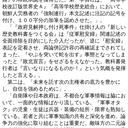
校改訂版世界史Ａ』『高等学校歴史総合』において、
朝鮮人労務者の『強制連行』本文記述に注記の記号を
付け、１００字分の加筆を認めさせた。」。
「『政府見解押し付け死事件』仕掛け人の『新しい
歴史教科書をつくる会』は『従軍慰安婦』関連記述の
全面排除を目的にした介入だったが、逆に『慰安婦』
表記を定着させ、両論併記許容の再確認までされてし
まった。『やぶを突いて蛇を出す』事態となってしま
ったと『敗北宣言』をせざるをえなかった。教科書発
行者は『言いなりになるものか！』という気概を発揮
したと言える」。
第二は、「未来を託す次の主権者の底力を豊かに
し、自信を強めるために」。
「自衛隊や日本政府は、不都合な軍事情報は脇にお
いて、一面的な情報ばかり流している。『軍事オタ
ク』の児童・生徒は兵器・装備の短所・限界も熟知し
ている。若者と共に軍事知識の共有と深化を進め、論
争力の強化に取り組むことは重要だ。敵味方の二元論