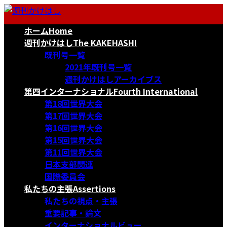
コ
ナ
ン
ビ
ホーム
Home
テ
ゲ
ン
ー
週刊かけはし
The KAKEHASHI
ツ
シ
既刊号一覧
へ
ョ
2021年既刊号一覧
ス
ン
週刊かけはしアーカイブス
キ
に
第四インターナショナル
Fourth International
ッ
移
第18回世界大会
プ
動
第17回世界大会
第16回世界大会
第15回世界大会
第11回世界大会
日本支部関連
国際委員会
私たちの主張
Assertions
私たちの視点・主張
重要記事・論文
インターナショナルビュー