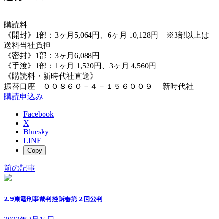
購読料
《開封》1部：3ヶ月5,064円、6ヶ月 10,128円 ※3部以上は
送料当社負担
《密封》1部：3ヶ月6,088円
《手渡》1部：1ヶ月 1,520円、3ヶ月 4,560円
《購読料・新時代社直送》
振替口座 ００８６０－４－１５６００９ 新時代社
購読申込み
Facebook
X
Bluesky
LINE
Copy
前の記事
2.9東電刑事裁判控訴審第２回公判