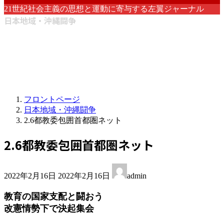
21世紀社会主義の思想と運動に寄与する左翼ジャーナル
日本地域・沖縄闘争
フロントページ
日本地域・沖縄闘争
2.6都教委包囲首都圏ネット
2.6都教委包囲首都圏ネット
最
2022年2月16日
2022年2月16日
admin
終
更
教育の国家支配と闘おう
新
改憲情勢下で決起集会
日
時