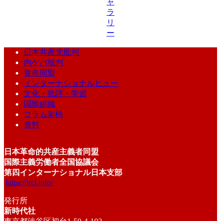
ャ
ラ
リ
ー
日本共産党批判
内ゲバ批判
青年同盟
インターナショナルビュー
文化・批評・学習
国際組織
コラム架橋
資料
日本革命的共産主義者同盟
国際主義労働者全国協議会
第四インターナショナル日本支部
https://jrcl.info/
発行所
新時代社