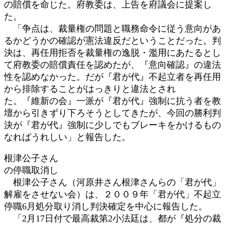
の賠償を命じた。府教委は、上告を府議会に提案し
た。
「争点は、裁量権の問題と職務命令に従う意向があ
るかどうかの確認が憲法違反だということだった。判
決は、再任用拒否を裁量権の逸脱・濫用にあたるとし
て府教委の賠償責任を認めたが、『意向確認』の違法
性を認めなかった。だが『君が代』不起立者を再任用
から排除することがはっきりと違法とされ
た。『維新の会』一派が『君が代』強制に抗う者を教
壇から引きずり下ろそうとしてきたが、今回の勝利判
決が『君が代』強制に少しでもブレーキをかけるもの
なればうれしい」と報告した。
根津公子さん
の停職取消し
根津公子さん（河原井さん根津さんらの「君が代」
解雇をさせない会）は、２００９年「君が代」不起立
停職6月処分取り消し判決確定を中心に報告した。
「2月17日付で最高裁第2小法廷は、都が『処分の裁