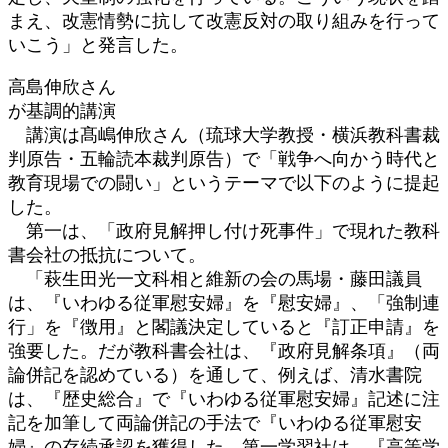
まえ、改憲情勢に抗して改憲反対の取り組みを行って
いこう」と発言した。
高島伸欣さん
が基調的講演
講演は髙嶋伸欣さん（琉球大学教授・横浜教科書裁
判原告・五輪読本裁判原告）で「戦争へ向かう時代と
教育現場での闘い」というテーマで以下のように提起
した。
第一は、「政府見解押し付け死事件」で現れた教科
書会社の抵抗について。
「萩生田光一文科相と維新の会の馬場・藤田議員
は、『いわゆる従軍慰安婦』を『慰安婦』、「強制連
行」を『徴用』と閣議決定していると『訂正申請』を
強要した。だが教科書会社は、『政府見解条項』（両
論併記を認めている）を通して、例えば、清水書院
は、『歴史総合』で『いわゆる従軍慰安婦』記述に注
記を加筆して両論併記の手法で『いわゆる従軍慰安
婦』の存続承認を獲得した。第一学習社は、『高等学