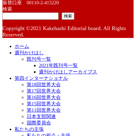
振替口座 00110-2-415220
検索
検索
Copyright ©2021 Kakehashi Editorial board. All Rights
Reserved.
ホーム
週刊かけはし
既刊号一覧
2021年既刊号一覧
週刊かけはしアーカイブス
第四インターナショナル
第18回世界大会
第17回世界大会
第16回世界大会
第15回世界大会
第11回世界大会
日本支部関連
国際委員会
私たちの主張
私たちの視点・主張