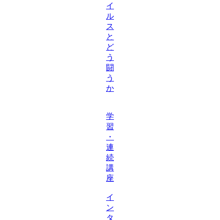
イ
ル
ス
と
ど
う
闘
う
か
学
習
・
連
続
講
座
イ
ン
タ