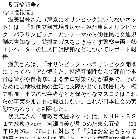
「反五輪闘争と
ねつ造報道」
渥美昌純さん（東京にオリンピックはいらないネッ
ト）は、「新国立競技場周辺からみた東京オリンピッ
ク・パラリンピック」といテーマから①住民に交通規
制の告知なし ②排気ガスをまきちらす警察車両 ③
エレベーターの出入口は閉鎖などについてレポート報
告。
渥美さんは、「オリンピック・パラリンピック開催
によってバリアが増えた。持続可能性なんて建前で本
音は警察や自衛隊によるテロ対策の方が重要で、その
ためには地域住民の生活に支障が出ても我慢しろ。権
力監視、市民の代弁者などと偉そうなマスコミはこれ
らの事実をまともに報道しない。これが日本社会の実
態であろう」と糾弾した。
伏見忠さん（都教委包囲ネット）は、ＮＨＫ・ＢＳ
１で放映された「河瀬直美が見つめた東京五輪」（21
年12月26日、30日）に対して「『実はお金をもらって
動員されていると打ち明けた』などと意図的な捏造を