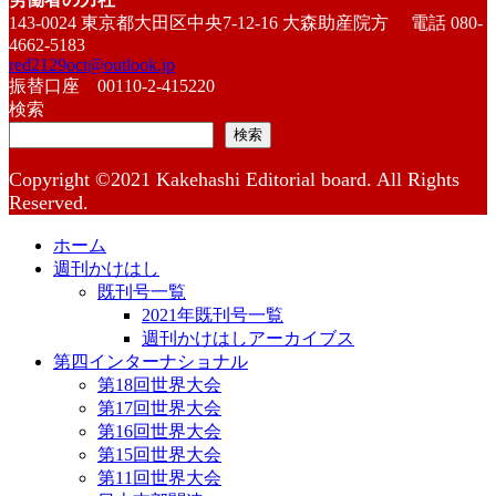
143-0024 東京都大田区中央7-12-16 大森助産院方 電話 080-
4662-5183
red2129oct@outlook.jp
振替口座 00110-2-415220
検索
検索
Copyright ©2021 Kakehashi Editorial board. All Rights
Reserved.
ホーム
週刊かけはし
既刊号一覧
2021年既刊号一覧
週刊かけはしアーカイブス
第四インターナショナル
第18回世界大会
第17回世界大会
第16回世界大会
第15回世界大会
第11回世界大会