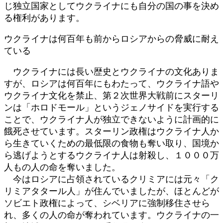
じ独立国家としてウクライナにも自分の国の事を決め
る権利があります。
ウクライナは何百年も前からロシアからの脅威に耐え
ている
ウクライナには長い歴史とウクライナの文化ありま
すが、ロシアは何百年にもわたって、ウクライナ語や
ウクライナ文化を禁止、第２次世界大戦前にスターリ
ンは「ホロドモール」というジェノサイドを実行する
ことで、ウクライナ人が独立できないように計画的に
餓死させています。スターリン政権はウクライナ人か
ら生きていくための最低限の食物も奪い取り、国境か
ら逃げようとするウクライナ人は射殺し、１０００万
人もの人の命を奪いました。
今はロシアに占領されているクリミアには元々「ク
リミアタタール人」が住んでいましたが、ほとんどが
ソビエト政権によって、シベリアに強制移住させら
れ、多くの人の命が奪われています。ウクライナの一