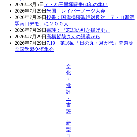
2026年8月5日
７・25三里塚闘争60年の集い
2026年7月29日
米国 レイバーノーツ大会
2026年7月29日
投書：国旗損壊罪絶対反対「７・11新宿
駅南口デモ」に２００人
2026年7月29日
書評：『忘却の引き揚げ史』
2026年7月29日
高橋哲哉さんの講演から
2026年7月29日
7.19 第16回「日の丸・君が代」問題等
全国学習交流集会
文
化
・
批
評
・
書
評
新
型
コ