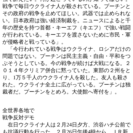
戦争で毎日ウクライナ人が殺されている。プーチンと
その政府の戦争を止めてほしい。武器では止められな
い。日本政府は強い経済制裁を。ニュースによると千
年の歴史を持つ首都・キーエフ（キエフ）で強い戦闘
が行われている。キーエフを渡さないために市民・軍
が侵略者と戦っている」。
「今行われている戦争はウクライナ、ロシアだけの
問題ではない。プーチンは民主主義・自由・平和をつ
ぶそうとしている。今の戦争が続けば大戦になる。２
０１４年クリミア併合に黙っていた。東部の２州をと
り、1万５千人のウクライナ人を殺した。友人も殺さ
れた。ウクライナ全土に広がっている。プーチンは独
裁者だ。プーチンをとめろ。大使館へ寄付を」。
全世界各地で
戦争反対デモ
在日ウクライナ人は２月24日夕方、渋谷ハチ公前で
も抗議行動を行った。２月26日午後4時から、ＪＲ新