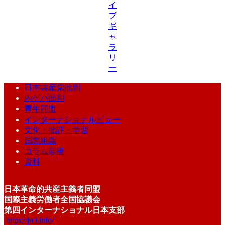
イ
ブ
ギ
ャ
ラ
リ
ー
日本共産党批判
内ゲバ批判
青年同盟
インターナショナルビュー
文化・批評・学習
国際組織
コラム架橋
資料
日本革命的共産主義者同盟
国際主義労働者全国協議会
第四インターナショナル日本支部
https://jrcl.info/