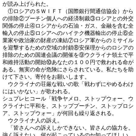
が読み上げられた。
①ロシアのＳＷＩＦＴ（国際銀行間通信協会）から
の排除②プーチン個人への経済制裁③ロシアとの外交
関係の停止④ロシアからの石油・ガス、金融を含む全
輸入の停止⑤ロシアへのハイテク機器輸出の停止⑥企
業家や政治家の財産の凍結⑦ロシア軍からのミサイル
を迎撃するための空域の封鎖⑧安保理からのロシアの
排除のための国連会議の開催を⑨ウクライナ領土で平
和維持活動の開始⑩あなたの１００円で救われる命が
ある。無実の命が危険にさらされている。私たちを助
けて下さい。寄付をお願いします。
ウクライナの荘厳な戦いの歌「戦わずにやめるわけ
にはいかない」が歌われる。
シュプレヒコール「戦争ヤメロ、ストップウォー、ウ
クライナに平和を、ストッププーチン、ストップロシ
ア、ストップウォー」が何回も繰り返される。
ウクライナ人の訴え。
「皆さんへの訴えしかできない。皆さんの協力を。
強く訴えたい。何が起こっているのか知ってほしい。