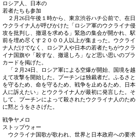
ロシア人、日本の
:
若者たちも参加
２月26日午後１時から、東京渋谷ハチ公前で、在日
ウクライナ人が呼びかけた「ロシア軍のウクライナ侵
攻を批判し、撤退を求める」緊急の集会が開かれ、駅
前を埋め尽くす２０００人以上が集まった。ウクライ
ナ人だけでなく、ロシア人や日本の若者たちがウクラ
イナ国旗や「殺すな、撤退しろ」など思い思いのプラ
カードを掲げた。
「２月24日、ロシア軍による空爆が開始、国境を越
えて攻撃を開始した。プーチンは独裁者だ。ふるさと
を守るため、命を守るため、戦争を止めるため、日本
人に訴えたい」とウクライナ人が最初に発言した。そ
して、プーチンによって殺されたウクライナ人のため
に黙とうをささげた。
戦争ヤメロ
ストップウォー
ウクライナ国歌が歌われ、世界と日本政府への要求