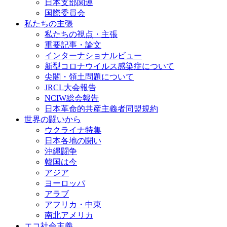
日本支部関連
国際委員会
私たちの主張
私たちの視点・主張
重要記事・論文
インターナショナルビュー
新型コロナウイルス感染症について
尖閣・領土問題について
JRCL大会報告
NCIW総会報告
日本革命的共産主義者同盟規約
世界の闘いから
ウクライナ特集
日本各地の闘い
沖縄闘争
韓国は今
アジア
ヨーロッパ
アラブ
アフリカ・中東
南北アメリカ
エコ社会主義