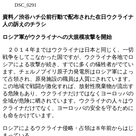
DSC_0291
資料／渋谷ハチ公前行動で配布された在日ウクライナ
人の訴えのチラシ
ロシア軍がウクライナへの大規模攻撃を開始
２０１４年まではウクライナは日本と同じく、一切
戦争をしてこなかった国ですが、ウクライナ各地でロ
シアによる攻撃が続き、すでに多くの犠牲者がでてい
ます。チェルノブイリ原子力発電所はロシア軍によっ
て占領され、原発施設の職員は人質にされています。
この地域で戦闘が激化すれば、放射性廃棄物が流出す
る危険もあり、ウクライナだけではなくヨーロッパの
全域が危険に晒されています。ウクライナの人々はウ
クライナだけでなく、ヨーロッパの安全を守るために
も命をかけています。
ロシアによるウクライナ侵略・占領は８年前からはじ
まっている