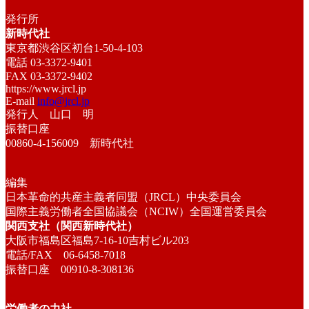
発行所
新時代社
東京都渋谷区初台1-50-4-103
電話 03-3372-9401
FAX 03-3372-9402
https://www.jrcl.jp
E-mail
info@jrcl.jp
発行人 山口 明
振替口座
00860-4-156009 新時代社
編集
日本革命的共産主義者同盟（JRCL）中央委員会
国際主義労働者全国協議会（NCIW）全国運営委員会
関西支社（関西新時代社）
大阪市福島区福島7-16-10吉村ビル203
電話/FAX 06-6458-7018
振替口座 00910-8-308136
労働者の力社