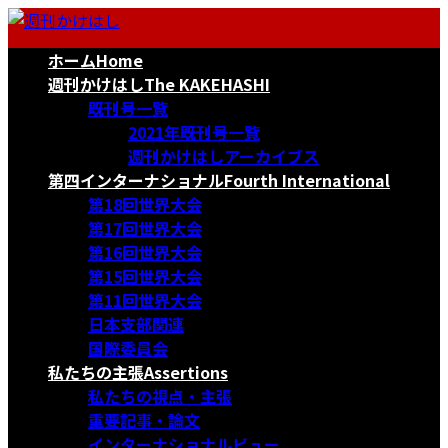
コ
ナ
ン
ビ
ホーム
Home
テ
ゲ
ン
ー
週刊かけはし
The KAKEHASHI
ツ
シ
既刊号一覧
へ
ョ
2021年既刊号一覧
ス
ン
週刊かけはしアーカイブス
キ
に
第四インターナショナル
Fourth International
ッ
移
第18回世界大会
プ
動
第17回世界大会
第16回世界大会
第15回世界大会
第11回世界大会
日本支部関連
国際委員会
私たちの主張
Assertions
私たちの視点・主張
重要記事・論文
インターナショナルビュー