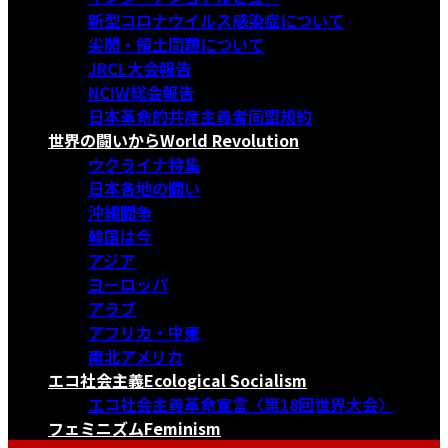
新型コロナウイルス感染症について
尖閣・領土問題について
JRCL大会報告
NCIW総会報告
日本革命的共産主義者同盟規約
世界の闘いから
World Revolution
ウクライナ特集
日本各地の闘い
沖縄闘争
韓国は今
アジア
ヨーロッパ
アラブ
アフリカ・中東
南北アメリカ
エコ社会主義
Ecological Socialism
エコ社会主義革命宣言〈第18回世界大会〉
フェミニズム
Feminism