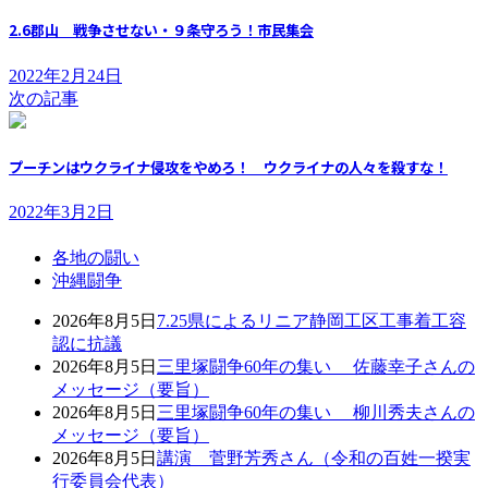
2.6郡山 戦争させない・９条守ろう！市民集会
2022年2月24日
次の記事
プーチンはウクライナ侵攻をやめろ！ ウクライナの人々を殺すな！
2022年3月2日
各地の闘い
沖縄闘争
2026年8月5日
7.25県によるリニア静岡工区工事着工容
認に抗議
2026年8月5日
三里塚闘争60年の集い 佐藤幸子さんの
メッセージ（要旨）
2026年8月5日
三里塚闘争60年の集い 柳川秀夫さんの
メッセージ（要旨）
2026年8月5日
講演 菅野芳秀さん（令和の百姓一揆実
行委員会代表）