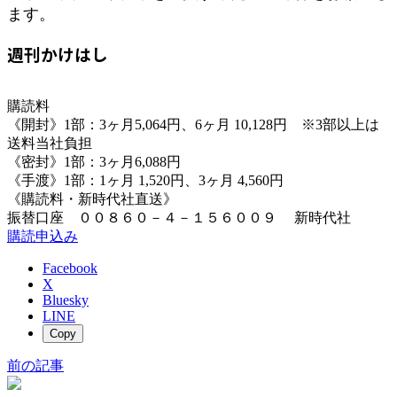
ます。
週刊かけはし
購読料
《開封》1部：3ヶ月5,064円、6ヶ月 10,128円 ※3部以上は
送料当社負担
《密封》1部：3ヶ月6,088円
《手渡》1部：1ヶ月 1,520円、3ヶ月 4,560円
《購読料・新時代社直送》
振替口座 ００８６０－４－１５６００９ 新時代社
購読申込み
Facebook
X
Bluesky
LINE
Copy
前の記事