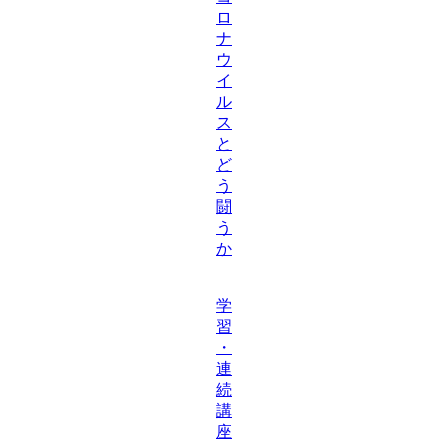
ロ
ナ
ウ
イ
ル
ス
と
ど
う
闘
う
か
学
習
・
連
続
講
座