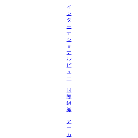
イ
ン
タ
ー
ナ
シ
ョ
ナ
ル
ビ
ュ
ー
国
際
組
織
ア
ー
カ