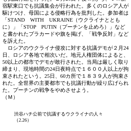
宿駅東口でも抗議集会が行われた。多くのロシア人が
駆けつけ、母国による侵略行為を批判した。参加者は
「STAND WITH UKRAINE（ウクライナととも
に）」「STOP PUTIN（プーチンを止めろ）」など
と書かれたプラカードや旗を掲げ、「戦争反対」など
を訴えた。
ロシアのウクライナ侵攻に対する抗議デモが２月24
日、ロシア各地で相次いだ。地元人権団体によると、
50以上の都市でデモが敢行された。当局は厳しく取り
締まり、現地時間の24日夜時点で１６００人以上が拘
束されたという。25日、60カ所で１８３９人が拘束さ
れた。全世界の主要都市でも抗議行動が繰り広げられ
た。プーチンの戦争をやめさせよう。
（Ｍ）
渋谷ハチ公前で抗議するウクライナの人々
（2.26）