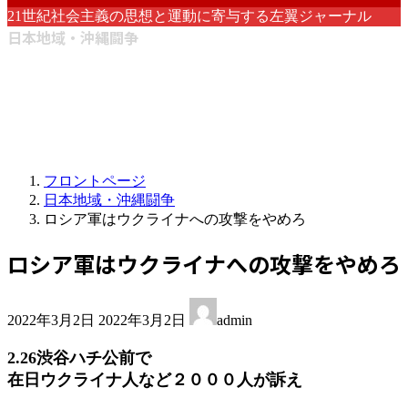
21世紀社会主義の思想と運動に寄与する左翼ジャーナル
日本地域・沖縄闘争
フロントページ
日本地域・沖縄闘争
ロシア軍はウクライナへの攻撃をやめろ
ロシア軍はウクライナへの攻撃をやめろ
最
2022年3月2日
2022年3月2日
admin
終
更
2.26渋谷ハチ公前で
新
在日ウクライナ人など２０００人が訴え
日
時