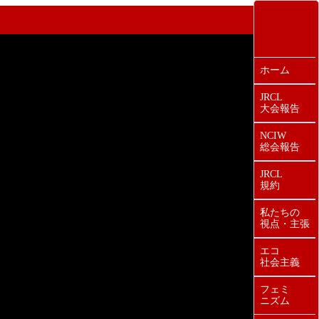
ホーム
JRCL
大会報告
NCIW
総会報告
JRCL
規約
私たちの
視点・主張
エコ
社会主義
フェミ
ニズム