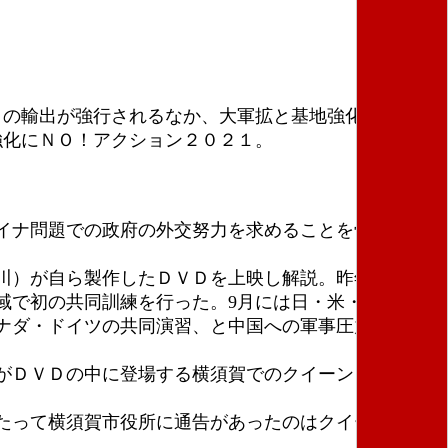
）の輸出が強行されるなか、大軍拡と基地強化にＮ
強化にＮＯ！アクション２０２１。
イナ問題での政府の外交努力を求めることを骨子とし
川）が自ら製作したＤＶＤを上映し解説。昨年8月、英
域で初の共同訓練を行った。9月には日・米・英・オラ
ナダ・ドイツの共同演習、と中国への軍事圧力が強め
がＤＶＤの中に登場する横須賀でのクイーン・エリザ
たって横須賀市役所に通告があったのはクイーン・エ