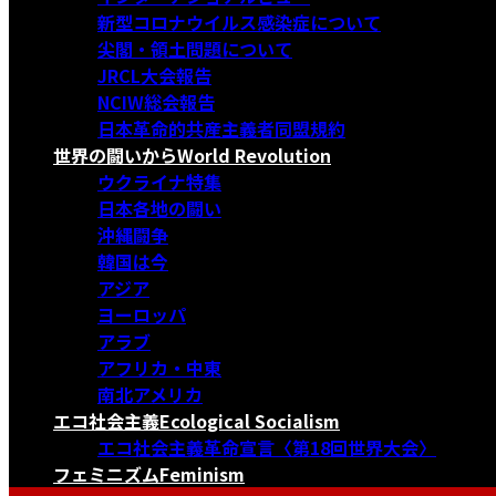
新型コロナウイルス感染症について
尖閣・領土問題について
JRCL大会報告
NCIW総会報告
日本革命的共産主義者同盟規約
世界の闘いから
World Revolution
ウクライナ特集
日本各地の闘い
沖縄闘争
韓国は今
アジア
ヨーロッパ
アラブ
アフリカ・中東
南北アメリカ
エコ社会主義
Ecological Socialism
エコ社会主義革命宣言〈第18回世界大会〉
フェミニズム
Feminism