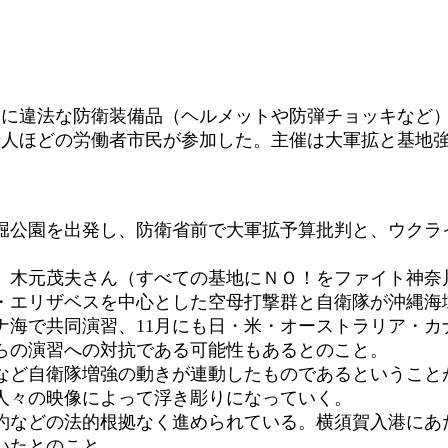
実に違法な防衛装備品（ヘルメットや防弾チョッキなど
十人ほどの労働者市民が参加した。主催は大軍拡と基地
公園を出発し、防衛省前で大軍拡予算批判と、ウクラ
木元茂夫さん（すべての基地にＮＯ！をファイト神奈
・エリザベスを中心とした空母打撃群と自衛隊が沖縄海
ナ海で共同演習、11月にも日・米・オーストラリア・カ
らの演習への対抗である可能性もあるとのこと。
ど自衛隊増強の動きが連動したものであるということ
人々の映像によって浮き彫りになっていく。
などの法的根拠なく進められている。横須賀入港にあ
いたとのこと。