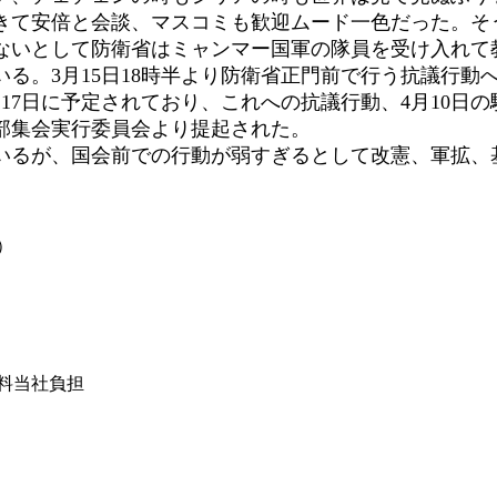
きて安倍と会談、マスコミも歓迎ムード一色だった。そ
いとして防衛省はミャンマー国軍の隊員を受け入れて
いる。3月15日18時半より防衛省正門前で行う抗議行動
7日に予定されており、これへの抗議行動、4月10日
部集会実行委員会より提起された。
ているが、国会前での行動が弱すぎるとして改憲
）
は送料当社負担