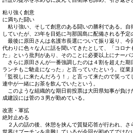
粘り強く創意
に満ちた闘い
粘り強い、そして創意のある闘いの勝利である。自衛
していたが、23年を目処に与那国島に配備される予
最後に原田さんは名護市長選について振り返り、今回
代わりに色々な人に話を聞いてきたとして、「コロナ
た」という批判があり、そのことに必要以上にナーバ
さらに原田さんが一番強調したのは４割を超えた期日
ランチもご馳走になった」と言っていたという。従業
「監視しに来たんだろう！」と言って来たので笑って
連中が一緒にお茶を飲んでいたという。
このような組織的な期日前投票は大田県知事が負けた
成建設には菅の３男が勤めている。
改憲・軍拡
絶対止める
２人の話の後、休憩を挟んで質疑応答が行われ、さら
世界はプーチンを非難しているが今回が初めてではな