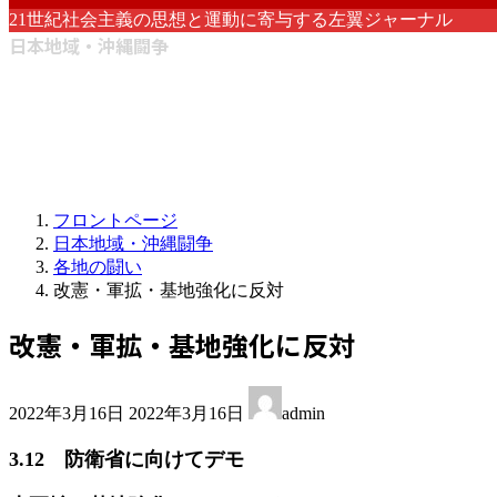
21世紀社会主義の思想と運動に寄与する左翼ジャーナル
日本地域・沖縄闘争
フロントページ
日本地域・沖縄闘争
各地の闘い
改憲・軍拡・基地強化に反対
改憲・軍拡・基地強化に反対
最
2022年3月16日
2022年3月16日
admin
終
更
3.12 防衛省に向けてデモ
新
日