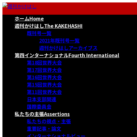
コ
ナ
ン
ビ
ホーム
Home
テ
ゲ
ン
ー
週刊かけはし
The KAKEHASHI
ツ
シ
既刊号一覧
へ
ョ
2021年既刊号一覧
ス
ン
週刊かけはしアーカイブス
キ
に
第四インターナショナル
Fourth International
ッ
移
第18回世界大会
プ
動
第17回世界大会
第16回世界大会
第15回世界大会
第11回世界大会
日本支部関連
国際委員会
私たちの主張
Assertions
私たちの視点・主張
重要記事・論文
インターナショナルビュー