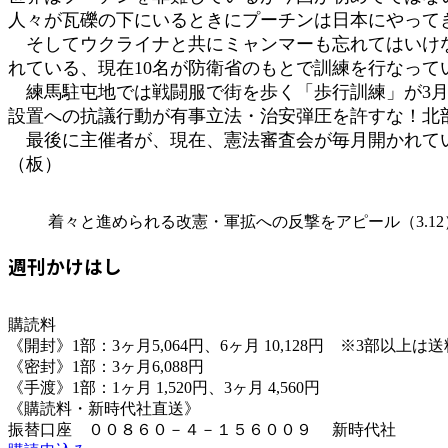
人々が瓦礫の下にいるときにプーチンは日本にやって
そしてウクライナと共にミャンマーも忘れてはいけな
れている、現在10名が防衛省のもとで訓練を行なって
練馬駐屯地では戦闘服で街を歩く「歩行訓練」が3月1
設置への抗議行動が有事立法・治安弾圧を許すな！北
最後に主催者が、現在、憲法審査会が毎月開かれ
（板）
着々と進められる改憲・軍拡への反撃をアピール（3.12
週刊かけはし
購読料
《開封》1部：3ヶ月5,064円、6ヶ月 10,128円 ※3部以上
《密封》1部：3ヶ月6,088円
《手渡》1部：1ヶ月 1,520円、3ヶ月 4,560円
《購読料・新時代社直送》
振替口座 ００８６０－４－１５６００９ 新時代社