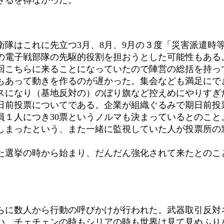
隊はこれに先立つ3月、8月、9月の３度「災害派遣時
定の電子戦部隊の先駆的役割を担おうとした可能性もある
こちらに来ることになっていたので陣営の総括を持っ
もあって動きを作るのが遅かった。集会なども満足にで
スになり（基地反対の）のぼり旗など控えめにやりすぎ
前投票についてである。企業が組織ぐるみで期日前投
員１人につき30票というノルマも決まっているとのこと
しまったという、また一緒に監視していた人が投票所の
選挙の時から始まり、だんだん強化されて来たとのこ
に数人から行動の呼びかけが行われた。武器取引反対
い、チェチェンの時もシリアの時も世界は見て見ぬふり