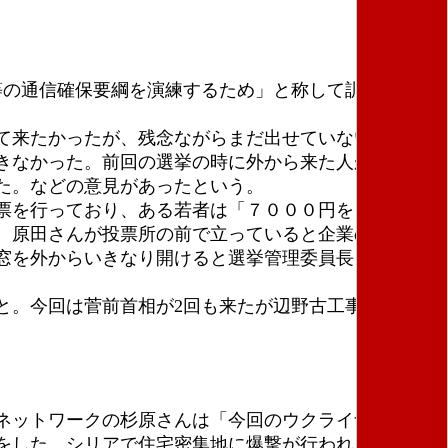
等の通信確保要綱を演練するため」と称して訓練を実施
。
て来たかったが、残念ながらまだ出せていない。その
きなかった。前回の選挙の時に外から来た人が多かっ
た。などの意見があったという。
票を行っており、ある若者は「７０００円をもらい、
。原田さんが投票所の前で立っていると企業の人間が
窓を外からいきなり開けると選挙管理委員長と、社長
と。今回は菅前首相が2回も来たが辺野古工事の元請大
ネットワークの杉原さんは「今回のウクライナ問題で
をした。シリアで住宅密集地に爆撃が行われ、多くの