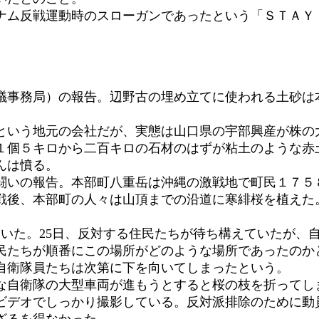
ム反戦運動時のスローガンであったという「ＳＴＡＹ 
事務局）の報告。辺野古の埋め立てに使われる土砂は
いう地元の会社だが、実態は山口県の宇部興産が株の
１個５キロから二百キロの石材のはずが粘土のような赤
んは憤る。
いの報告。本部町八重岳は沖縄の激戦地で町民１７５
戦後、本部町の人々は山頂までの沿道に寒緋桜を植えた
ていた。25日、反対する住民たちが待ち構えていたが、
民たちが順番にこの場所がどのような場所であったのか
自衛隊員たちは次第に下を向いてしまったという。
自衛隊の大型車両が進もうとすると桜の枝を折ってし
ビデオでしっかり撮影している。反対派排除のために動
ざるを得なかった。