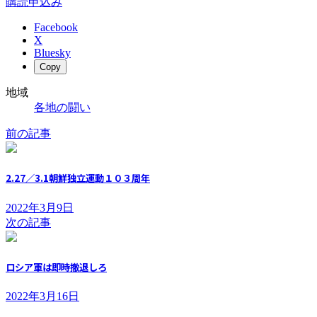
購読申込み
Facebook
X
Bluesky
Copy
地域
各地の闘い
前の記事
2.27／3.1朝鮮独立運動１０３周年
2022年3月9日
次の記事
ロシア軍は即時撤退しろ
2022年3月16日