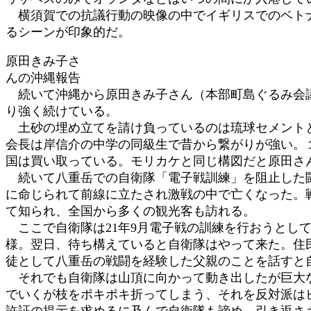
横須賀での抗議行動の映像の中でイギリスでのベトナ
るシーンが印象的だ。
原田きみ子さ
んの沖縄報告
続いて沖縄から原田きみ子さん（本部町島ぐるみ会議
り強く続けている。
土砂の埋め立てを請け負っているのは琉球セメントと
会長は岸信介の中学の同級生で昔から繋がりが強い。
国は買い取っている。モリカケと同じ構図だと原田さ
続いて八重岳での自衛隊「電子戦訓練」を阻止した闘
に命じられて前線に立たされ激戦の中で亡くなった。
て知られ、全国から多くの観光客も訪れる。
ここで自衛隊は21年9月電子戦の訓練を行おうとし
様。翌日、待ち構えていると自衛隊はやって来た。住
徒として八重岳の戦闘を経験した父親のことを話すと
それでも自衛隊は山頂に向かって動き出したが巨大な
でいくが枝をポキポキ折ってしまう、それを反対派は
許証の提示を求めるに及んで自衛隊も諦め、引き返さ