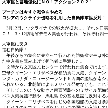
大軍拡と基地強化にＮＯ！アクション２０２１
時
:
プーチンは今すぐ戦争をやめろ
ロシアのウクライナ侵略を利用した自衛隊軍拡反対！
3月12日、ウクライナでの戦火が拡大し、それを口
Ｏ！ 3・12防衛省デモ＆集会が行われ、それぞれ四
大軍拡に突き
進む自衛隊！
午後からの集会に先立って行われた防衛省デモは外堀
た申入書を読み上げて担当者に手渡した。
２時から文京区民センターで行われた集会ではまず、
空母クイーン・エリザベスが横須賀に入港、クイーン
ンダ・カナダ・ニュージーランド６カ国の艦艇が南シ
られている。北朝鮮によるミサイル発射なども、これ
そしてこのような動きと南西諸島へのミサイル配備な
ベス入港抗議行動や、馬毛島での基地建設に反対する
クイーン・エリザベスをはじめ各国艦船の入港は条約
リザベスのみでオランダなどはいつの間にか入港して