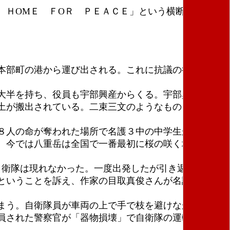
ＨОМＥ ＦОＲ ＰＥＡＣＥ」という横断幕を掲げ
本部町の港から運び出される。これに抗議の行動を粘
大半を持ち、役員も宇部興産からくる。宇部興産の元
土が搬出されている。二束三文のようなものを多額で
８人の命が奪われた場所で名護３中の中学生が日本兵
。今では八重岳は全国で一番最初に桜の咲く場所とし
自衛隊は現れなかった。一度出発したが引き返した模
ということを訴え、作家の目取真俊さんが名護中学生
まう。自衛隊員が車両の上で手で枝を避けながら進ん
員された警察官が「器物損壊」で自衛隊の運転手に免