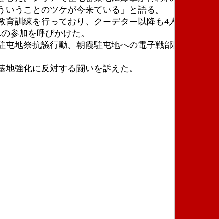
ういうことのツケが今来ている」と語る。
教育訓練を行っており、クーデター以降も4人を受け入
への参加を呼びかけた。
の駐屯地祭抗議行動、朝霞駐屯地への電子戦部隊司令部
、軍拡、基地強化に反対する闘いを訴えた。