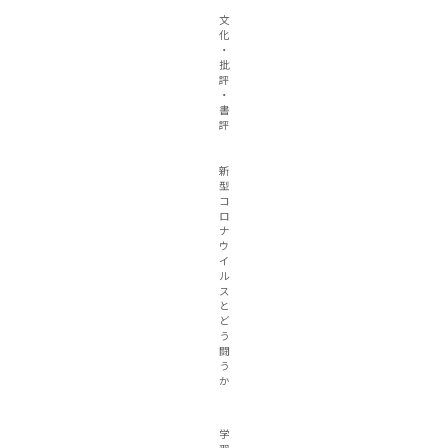
文
化
・
批
評
・
書
評
新
型
コ
ロ
ナ
ウ
イ
ル
ス
と
ど
う
闘
う
か
学