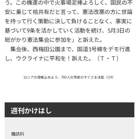
う。この機運の中で火事場泥棒よろしく、国民の不
安に乗じて核共有だと言って、憲法改悪の方に世論
を持って行く策動に決して負けることなく、事実に
基づいて9条を活かしていく活動を続け、5月3日の
総がかり憲法集会に参加を」と訴えた。
集会後、西梅田公園まで、国道1号線をデモ行進
し、ウクライナに平和を！訴えた。（Ｔ・Ｔ）
ロシアの侵略止めよう、700人の市民がすぐさま決起（3.9）
週刊かけはし
購読料