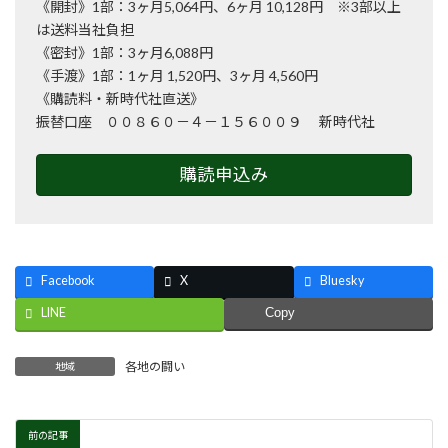
《開封》1部：3ヶ月5,064円、6ヶ月 10,128円 ※3部以上
は送料当社負担
《密封》1部：3ヶ月6,088円
《手渡》1部：1ヶ月 1,520円、3ヶ月 4,560円
《購読料・新時代社直送》
振替口座 ００８６０－４－１５６００９ 新時代社
購読申込み
Facebook
X
Bluesky
LINE
Copy
各地の闘い
地域
前の記事