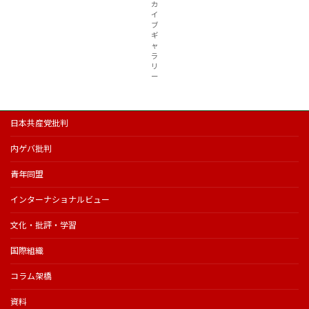
カ
イ
ブ
ギ
ャ
ラ
リ
ー
日本共産党批判
内ゲバ批判
青年同盟
インターナショナルビュー
文化・批評・学習
国際組織
コラム架橋
資料