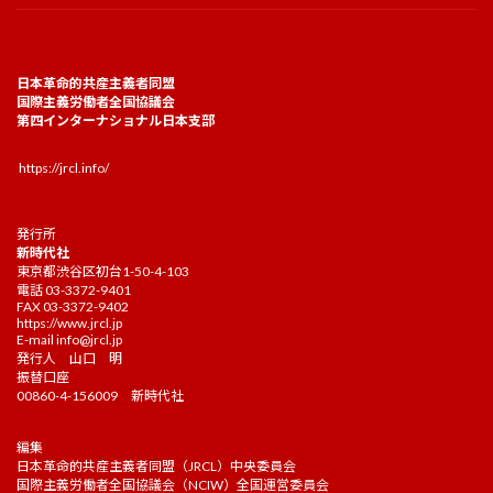
日本革命的共産主義者同盟
国際主義労働者全国協議会
第四インターナショナル日本支部
https://jrcl.info/
発行所
新時代社
東京都渋谷区初台1-50-4-103
電話 03-3372-9401
FAX 03-3372-9402
https://www.jrcl.jp
E-mail
info@jrcl.jp
発行人 山口 明
振替口座
00860-4-156009 新時代社
編集
日本革命的共産主義者同盟（JRCL）中央委員会
国際主義労働者全国協議会（NCIW）全国運営委員会