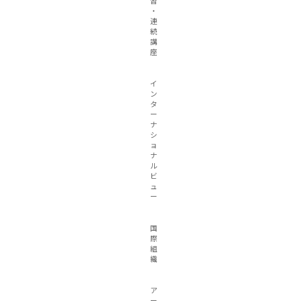
習
・
連
続
講
座
イ
ン
タ
ー
ナ
シ
ョ
ナ
ル
ビ
ュ
ー
国
際
組
織
ア
ー