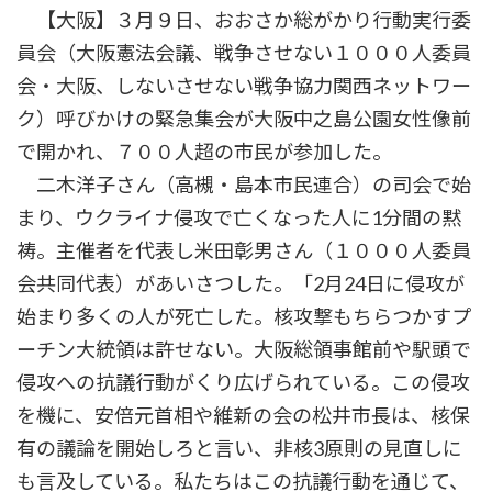
【大阪】３月９日、おおさか総がかり行動実行委
員会（大阪憲法会議、戦争させない１０００人委員
会・大阪、しないさせない戦争協力関西ネットワー
ク）呼びかけの緊急集会が大阪中之島公園女性像前
で開かれ、７００人超の市民が参加した。
二木洋子さん（高槻・島本市民連合）の司会で始
まり、ウクライナ侵攻で亡くなった人に1分間の黙
祷。主催者を代表し米田彰男さん（１０００人委員
会共同代表）があいさつした。「2月24日に侵攻が
始まり多くの人が死亡した。核攻撃もちらつかすプ
ーチン大統領は許せない。大阪総領事館前や駅頭で
侵攻への抗議行動がくり広げられている。この侵攻
を機に、安倍元首相や維新の会の松井市長は、核保
有の議論を開始しろと言い、非核3原則の見直しに
も言及している。私たちはこの抗議行動を通じて、