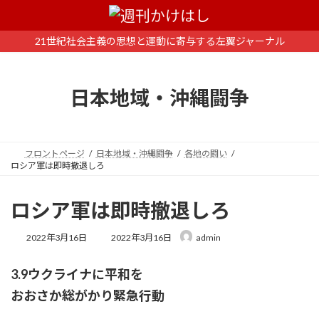
コ
ナ
ン
ビ
テ
ゲ
21世紀社会主義の思想と運動に寄与する左翼ジャーナル
ン
ー
ツ
シ
へ
ョ
日本地域・沖縄闘争
ス
ン
キ
に
ッ
移
プ
動
フロントページ
日本地域・沖縄闘争
各地の闘い
ロシア軍は即時撤退しろ
ロシア軍は即時撤退しろ
最
2022年3月16日
2022年3月16日
admin
終
更
3.9ウクライナに平和を
新
日
おおさか総がかり緊急行動
時
: