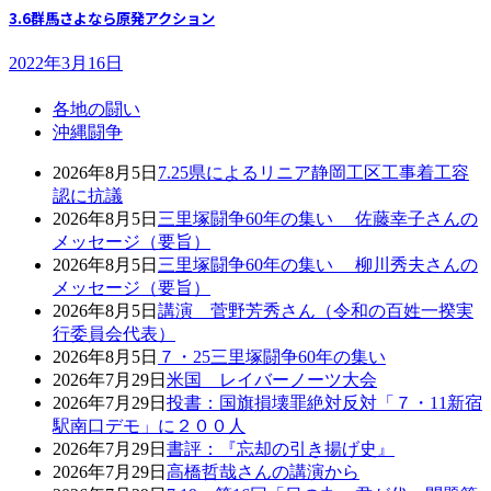
3.6群馬さよなら原発アクション
2022年3月16日
各地の闘い
沖縄闘争
2026年8月5日
7.25県によるリニア静岡工区工事着工容
認に抗議
2026年8月5日
三里塚闘争60年の集い 佐藤幸子さんの
メッセージ（要旨）
2026年8月5日
三里塚闘争60年の集い 柳川秀夫さんの
メッセージ（要旨）
2026年8月5日
講演 菅野芳秀さん（令和の百姓一揆実
行委員会代表）
2026年8月5日
７・25三里塚闘争60年の集い
2026年7月29日
米国 レイバーノーツ大会
2026年7月29日
投書：国旗損壊罪絶対反対「７・11新宿
駅南口デモ」に２００人
2026年7月29日
書評：『忘却の引き揚げ史』
2026年7月29日
高橋哲哉さんの講演から