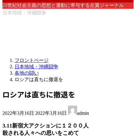
21世紀社会主義の思想と運動に寄与する左翼ジャーナル
日本地域・沖縄闘争
フロントページ
日本地域・沖縄闘争
各地の闘い
ロシアは直ちに撤退を
ロシアは直ちに撤退を
最
2022年3月16日
2022年3月16日
admin
終
更
3.11新宿大アクションに１２００人
新
殺される人々への思いをこめて
日