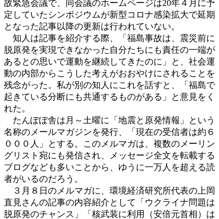
故緊急会議で、同会議のホームページは20年４月に予
定していたシンポジウムが新型コロナ感染拡大で延期
となった記事以降の更新は行われていない。
知人は記事を紹介する際、「福島事故は、震災前に
脱原発を実現できなかった自分たちにも責任の一端が
あるとの思いで運動を継続してきたのに」と、社会運
動の内部からこうした考えがおおやけにされることを
残念がった。私が別の知人にこれを話すと、「福島で
起きている分断にも共通するものがある」と意見をく
れた。
たんぽぽ舎は月～土曜に「地震と原発情報」という
名称のメールマガジンを発行、「現在の受信者は約６
０００人」とする。このメルマガは、複数のメーリン
グリスト宛にも発信され、メッセージ全文を転載する
ブログなども多いことから、ゆうに一万人を超える読
者がいるのだろう。
３月８日のメルマガに、環境経済研究所代表の上岡
直見さんの記事の内容紹介として「ウクライナ問題は
脱原発のチャンス」「核武装に利用（安倍元首相）は