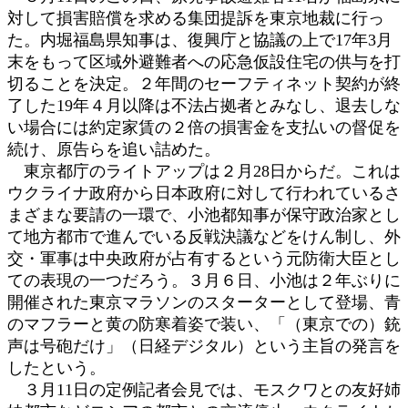
対して損害賠償を求める集団提訴を東京地裁に行っ
た。内堀福島県知事は、復興庁と協議の上で17年3月
末をもって区域外避難者への応急仮設住宅の供与を打
切ることを決定。２年間のセーフティネット契約が終
了した19年４月以降は不法占拠者とみなし、退去しな
い場合には約定家賃の２倍の損害金を支払いの督促を
続け、原告らを追い詰めた。
東京都庁のライトアップは２月28日からだ。これは
ウクライナ政府から日本政府に対して行われているさ
まざまな要請の一環で、小池都知事が保守政治家とし
て地方都市で進んでいる反戦決議などをけん制し、外
交・軍事は中央政府が占有するという元防衛大臣とし
ての表現の一つだろう。３月６日、小池は２年ぶりに
開催された東京マラソンのスターターとして登場、青
のマフラーと黄の防寒着姿で装い、「（東京での）銃
声は号砲だけ」（日経デジタル）という主旨の発言を
したという。
３月11日の定例記者会見では、モスクワとの友好姉