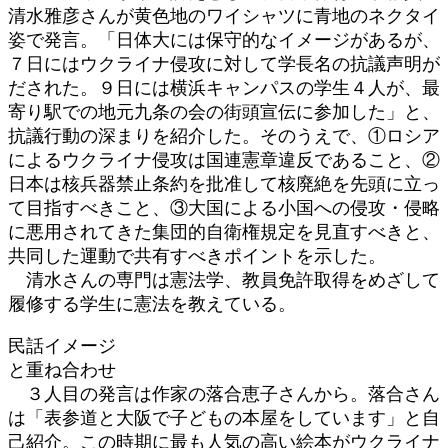
清水雅彦さんが黄色地のワイシャツに青地のネクタイ
姿で発言。「日体大には保守的なイメージがあるが、
７日にはウクライナ侵攻に対して学長名の抗議声明が
だされた。９日には横浜キャンパスの学生４人が、最
寄り駅での地元九条の会の街頭宣伝に参加した」と、
抗議行動の深まりを紹介した。そのうえで、①ロシア
によるウクライナ侵攻は国連憲章違反であること、②
日本は核兵器禁止条約を批准して核廃絶を先頭に立っ
て目指すべきこと、③大国による小国への侵攻・侵略
に悪用されてきた集団的自衛権規定を見直すべきと、
共同した運動で共有すべきポイントを示した。
清水さんの専門は憲法学、教員免許取得をめざして
履修する学生に憲法を教えている。
民話イメージ
と重ね合わせ
３人目の発言は作家の落合恵子さんから。落合さん
は「表参道と大阪で子どもの本屋をしています」と自
己紹介。この時期に最も人気の高い絵本がウクライナ