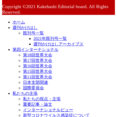
Copyright ©2021 Kakehashi Editorial board. All Rights
Reserved.
ホーム
週刊かけはし
既刊号一覧
2021年既刊号一覧
週刊かけはしアーカイブス
第四インターナショナル
第18回世界大会
第17回世界大会
第16回世界大会
第15回世界大会
第11回世界大会
日本支部関連
国際委員会
私たちの主張
私たちの視点・主張
重要記事・論文
インターナショナルビュー
新型コロナウイルス感染症について