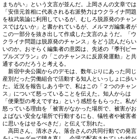
まちがい」という文言が並んだ。上岡さんの文章では
「安倍元首相に代表される右派勢力はウクライナ問題
を核武装論に利用しているが、むしろ脱原発のチャン
スではないか」と書かれているが、メルマガ編集者が
この一部分を抜き出して作成した文言のようだ。「ウ
クライナ問題は脱原発のチャンス」をどう読んだらい
いのか。おそらく編集者の意図は、先述の『季刊ピー
プルズプラン』の「このチャンスに反原発運動」と共
通するのだろうと考える。
新宿中央公園からのデモは、数年ぶりにあった同じ
産別だった労働組合で活動する知人といっしょに歩い
た。近況を報告しあう中で、私はこの「２つのチャン
ス」について怒っていることを伝えた。知人からは
「便乗型の考えですね」という感想をもらった。私が
怒っている理由を「被害がなかった場所で、被害がお
よばない安全な場所で行動するにも、犠牲者や被害者
に思いをはせるべきだ」と伝えて別れた。
高田さん、清水さん、落合さんの共同行動での発言
をレコーダーで聴き直し、会場で配布されていた総が