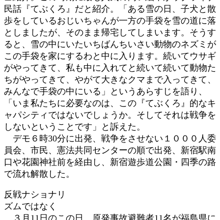
民話『てぶくろ』だと紹介。「ある雪の日、子犬と散
歩をしているおじいちゃんが一方の手袋を雪の道に落
としましたが、そのまま帰宅してしまいます。そうす
ると、雪の中にいたいちばんちいさい動物のネズミが
この手袋を家にするわと中に入ります。続いてウサギ
がやってきて、私も中に入れてと続いて続いて動物た
ちがやってきて、やがて大きなクマまで入ってきて、
みんなで手袋の中にいる」というあらすじを語り、
「いま私たちに必要なのは、この『てぶくろ』的なキ
ャパシティではないでしょうか。そしてそれは戦争を
しないということです」と訴えた。
デモ６時30分に出発、戦争をさせない１０００人委
員会、市民、憲法共同センターの順で出発、新宿駅南
口や花園神社前を経由し、新宿遊歩道公園・四季の路
で流れ解散した。
反戦ナショナリ
ズムではなく
３月11日のこの日、原発事故避難者11名が福島県に