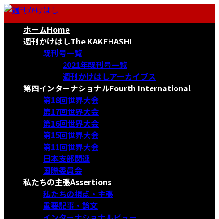
コ
ナ
ン
ビ
ホーム
Home
テ
ゲ
ン
ー
週刊かけはし
The KAKEHASHI
ツ
シ
既刊号一覧
へ
ョ
2021年既刊号一覧
ス
ン
週刊かけはしアーカイブス
キ
に
第四インターナショナル
Fourth International
ッ
移
第18回世界大会
プ
動
第17回世界大会
第16回世界大会
第15回世界大会
第11回世界大会
日本支部関連
国際委員会
私たちの主張
Assertions
私たちの視点・主張
重要記事・論文
インターナショナルビュー