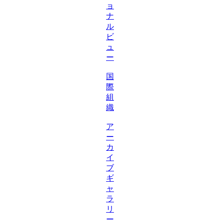
ョ
ナ
ル
ビ
ュ
ー
国
際
組
織
ア
ー
カ
イ
ブ
ギ
ャ
ラ
リ
ー