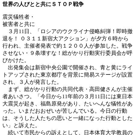
世界の人びとと共にＳＴＯＰ戦争
時
:
震災犠牲者・
被害者と共に
３月11日、「ロシアのウクライナ侵略糾弾！即時撤
退を！ ０３１１新宿大アクション」が夕方６時から
行われ、主催者発表で約１２００人が参加した。戦争
させない・９条壊すな！総がかり行動実行委員会が呼
びかけた。
出発集会は新宿中央公園で開催され、青と黄にライ
トアップされた東京都庁を背景に簡易ステージが設置
され、３人が発言した。
まず、総がかり行動の共同代表・高田健さんが主催
者あいさつ。「今日から11年前の３月11日には東日本
大震災が起き、福島原発があり、たいへんな犠牲があ
った。いまだおおぜいが苦しんでいる。今日の行動
は、そうした人たちの思いと一緒になった行動とした
い」と訴えた。
続いて市民からの訴えとして、日本体育大学教員の