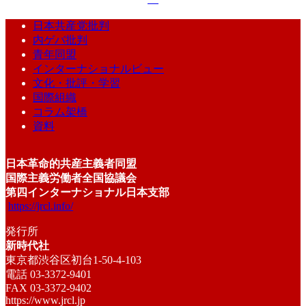
日本共産党批判
内ゲバ批判
青年同盟
インターナショナルビュー
文化・批評・学習
国際組織
コラム架橋
資料
日本革命的共産主義者同盟
国際主義労働者全国協議会
第四インターナショナル日本支部
https://jrcl.info/
発行所
新時代社
東京都渋谷区初台1-50-4-103
電話 03-3372-9401
FAX 03-3372-9402
https://www.jrcl.jp