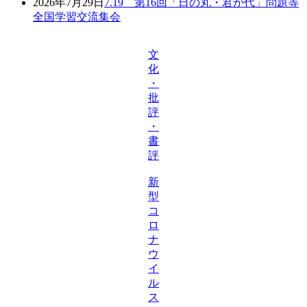
2026年7月29日
7.19 第16回「日の丸・君が代」問題等
全国学習交流集会
文
化
・
批
評
・
書
評
新
型
コ
ロ
ナ
ウ
イ
ル
ス