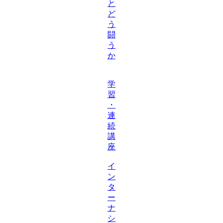
と
ど
う
闘
う
か
学
習
・
連
続
講
座
イ
ン
タ
ー
ナ
シ