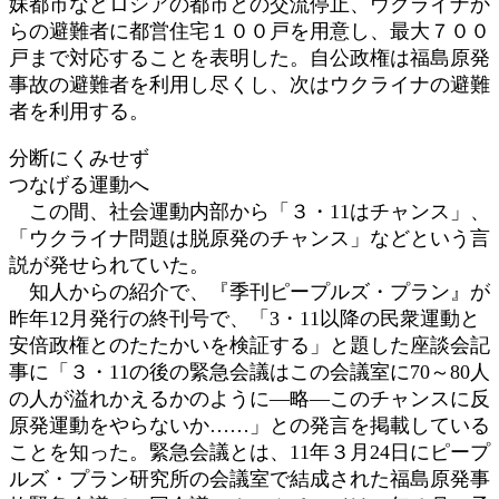
妹都市などロシアの都市との交流停止、ウクライナか
らの避難者に都営住宅１００戸を用意し、最大７００
戸まで対応することを表明した。自公政権は福島原発
事故の避難者を利用し尽くし、次はウクライナの避難
者を利用する。
分断にくみせず
つなげる運動へ
この間、社会運動内部から「３・11はチャンス」、
「ウクライナ問題は脱原発のチャンス」などという言
説が発せられていた。
知人からの紹介で、『季刊ピープルズ・プラン』が
昨年12月発行の終刊号で、「3・11以降の民衆運動と
安倍政権とのたたかいを検証する」と題した座談会記
事に「３・11の後の緊急会議はこの会議室に70～80人
の人が溢れかえるかのように―略―このチャンスに反
原発運動をやらないか……」との発言を掲載している
ことを知った。緊急会議とは、11年３月24日にピープ
ルズ・プラン研究所の会議室で結成された福島原発事