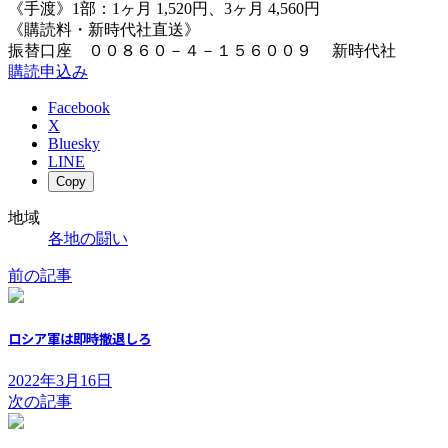
《手渡》1部：1ヶ月 1,520円、3ヶ月 4,560円
《購読料・新時代社直送》
振替口座 ００８６０－４－１５６００９ 新時代社
購読申込み
Facebook
X
Bluesky
LINE
Copy
地域
各地の闘い
前の記事
ロシア軍は即時撤退しろ
2022年3月16日
次の記事