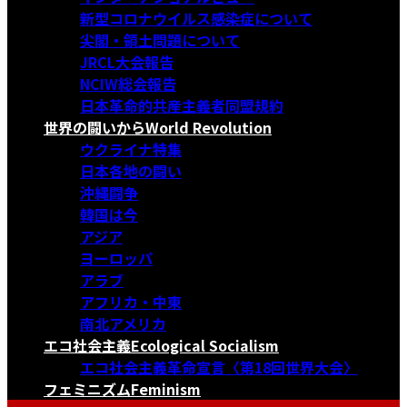
新型コロナウイルス感染症について
尖閣・領土問題について
JRCL大会報告
NCIW総会報告
日本革命的共産主義者同盟規約
世界の闘いから
World Revolution
ウクライナ特集
日本各地の闘い
沖縄闘争
韓国は今
アジア
ヨーロッパ
アラブ
アフリカ・中東
南北アメリカ
エコ社会主義
Ecological Socialism
エコ社会主義革命宣言〈第18回世界大会〉
フェミニズム
Feminism