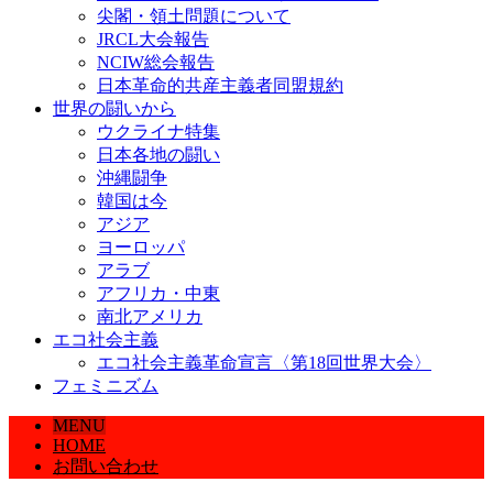
尖閣・領土問題について
JRCL大会報告
NCIW総会報告
日本革命的共産主義者同盟規約
世界の闘いから
ウクライナ特集
日本各地の闘い
沖縄闘争
韓国は今
アジア
ヨーロッパ
アラブ
アフリカ・中東
南北アメリカ
エコ社会主義
エコ社会主義革命宣言〈第18回世界大会〉
フェミニズム
MENU
HOME
お問い合わせ