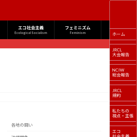
エコ社会主義
フェミニズム
Ecological Socialism
Feminism
ホーム
JRCL
大会報告
NCIW
総会報告
JRCL
規約
私たちの
視点・主張
各地の闘い
エコ
社会主義