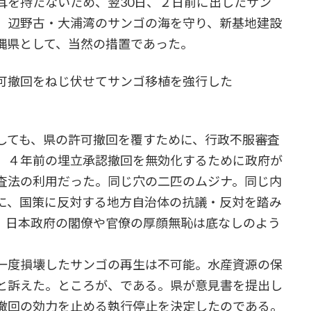
耳を持たないため、翌30日、２日前に出したサン
。辺野古・大浦湾のサンゴの海を守り、新基地建設
縄県として、当然の措置であった。
可撤回をねじ伏せてサンゴ移植を強行した
ても、県の許可撤回を覆すために、行政不服審査
。４年前の埋立承認撤回を無効化するために政府が
査法の利用だった。同じ穴の二匹のムジナ。同じ内
に、国策に反対する地方自治体の抗議・反対を踏み
。日本政府の閣僚や官僚の厚顔無恥は底なしのよう
一度損壊したサンゴの再生は不可能。水産資源の保
と訴えた。ところが、である。県が意見書を提出し
撤回の効力を止める執行停止を決定したのである。