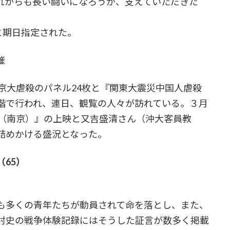
れからも長い闘いになろうが、支えていただきた
と期日指定された。
催
京大虐殺のパネル24枚と『関東大震災中国人虐殺
階で行われ、連日、観覧の人々が訪れている。３月
Ｇ（南京）』の上映と又吉盛清さん（沖大客員教
詰めかける盛況となった。
65）
も多くの青年たちが動員されて命を落とし、また、
村史の戦争体験記録にはそうした証言が数多く掲載