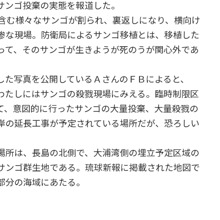
サンゴ投棄の実態を報道した。
含む様々なサンゴが割られ、裏返しになり、横向け
惨な現場。防衛局によるサンゴ移植とは、移植した
って、そのサンゴが生きようが死のうが関心外であ
た写真を公開しているＡさんのＦＢによると、
わたしにはサンゴの殺戮現場にみえる。臨時制限区
て、意図的に行ったサンゴの大量投棄、大量殺戮の
岸の延長工事が予定されている場所だが、恐ろしい
場所は、長島の北側で、大浦湾側の埋立予定区域の
サンゴ群生地である。琉球新報に掲載された地図で
部分の海域にあたる。