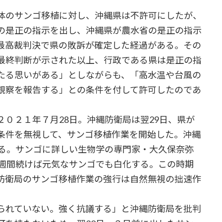
体のサンゴ移植に対し、沖縄県は不許可にしたが、
の是正の指示を出し、沖縄県が農水省の是正の指示
最高裁判決で県の敗訴が確定した経過がある。その
最終判断が示された以上、行政である県は是正の指
たる思いがある」としながらも、「高水温や台風の
観察を報告する」との条件を付して許可したのであ
０２１年７月28日。沖縄防衛局は翌29日、県が
条件を無視して、サンゴ移植作業を開始した。沖縄
する。サンゴに詳しい生物学の専門家・大久保奈弥
一週間続けば元気なサンゴでも白化する。この時期
防衛局のサンゴ移植作業の強行は自然無視の拙速作
られていない。強く抗議する」と沖縄防衛局を批判