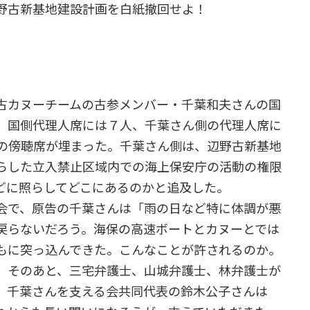
野古新基地建設計画を白紙撤回せよ！
古カヌーチームの古参メンバー・千葉和夫さんの国
。国側代理人席には７人、千葉さん側の代理人席に
席の傍聴席が埋まった。千葉さん側は、辺野古新基地
らした立入禁止区域内での海上保安庁の活動の権限
どに照らしてどこにあるのかと追及した。
会で、原告の千葉さんは「雨の日など特に体調が悪
は戻らないだろう。海保の高速ボートとカヌーとでは
もに突っ込んできた。こんなことが許されるのか。
。そのあと、三宅弁護士、山城弁護士、林弁護士が
。千葉さんを支える会共同代表の鈴木公子さんは