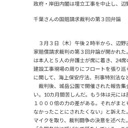
政府・岸田内閣は埋立工事を中止し、辺
千葉さんの国賠請求裁判の第３回弁論
３月３日（木）午後２時半から、辺野
家賠償請求裁判の第３回弁論が開かれた
は本人と５人の弁護士が席に着き、24
建設工事現場の周りにフロートを張り巡
に関して、海上保安庁法、刑事特別法な
裁判後、城岳公園で開催された報告集
い。10カ月間苦しんだ。もう体は元に
１０００倍の力の差がある。それがまと
なかったことにされたくない」と訴えた
マイクを取り、裁判闘争の決意を述べた