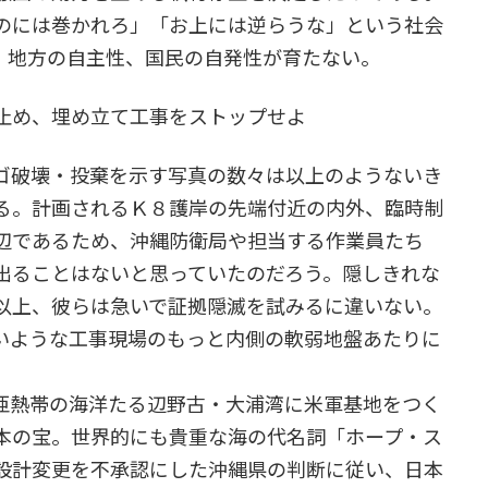
のには巻かれろ」「お上には逆らうな」という社会
、地方の自主性、国民の自発性が育たない。
止め、埋め立て工事をストップせよ
ゴ破壊・投棄を示す写真の数々は以上のようないき
る。計画されるＫ８護岸の先端付近の内外、臨時制
辺であるため、沖縄防衛局や担当する作業員たち
出ることはないと思っていたのだろう。隠しきれな
以上、彼らは急いで証拠隠滅を試みるに違いない。
いような工事現場のもっと内側の軟弱地盤あたりに
亜熱帯の海洋たる辺野古・大浦湾に米軍基地をつく
本の宝。世界的にも貴重な海の代名詞「ホープ・ス
設計変更を不承認にした沖縄県の判断に従い、日本