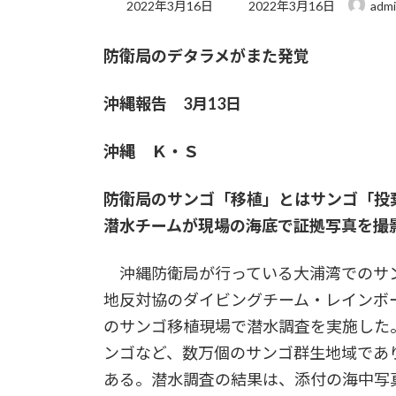
最
2022年3月16日
2022年3月16日
adm
終
更
防衛局のデタラメがまた発覚
新
日
時
沖縄報告 3月13日
:
沖縄 Ｋ・Ｓ
防衛局のサンゴ「移植」とはサンゴ「投
潜水チームが現場の海底で証拠写真を撮
沖縄防衛局が行っている大浦湾でのサ
地反対協のダイビングチーム・レインボ
のサンゴ移植現場で潜水調査を実施した
ンゴなど、数万個のサンゴ群生地域であ
ある。潜水調査の結果は、添付の海中写