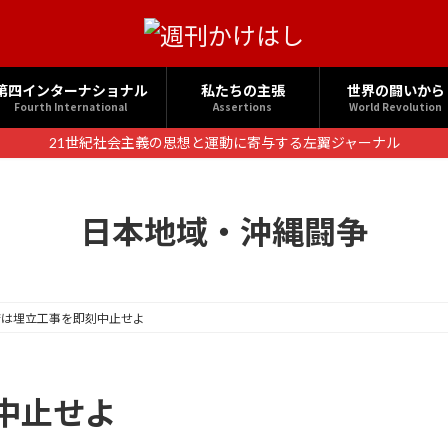
第四インターナショナル
私たちの主張
世界の闘いから
Fourth International
Assertions
World Revolution
21世紀社会主義の思想と運動に寄与する左翼ジャーナル
日本地域・沖縄闘争
府は埋立工事を即刻中止せよ
中止せよ