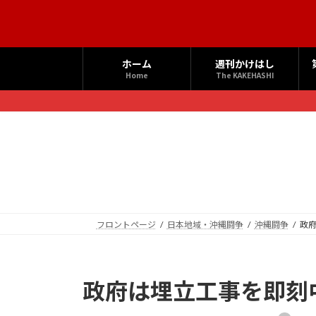
コ
ナ
ン
ビ
テ
ゲ
ン
ー
ホーム
週刊かけはし
ツ
シ
Home
The KAKEHASHI
へ
ョ
ス
ン
キ
に
ッ
移
プ
動
フロントページ
日本地域・沖縄闘争
沖縄闘争
政
政府は埋立工事を即刻