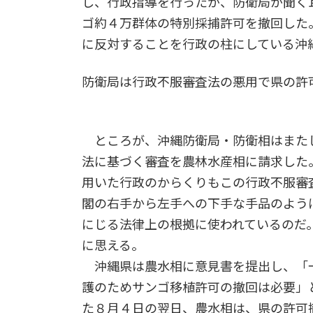
し、行政指導を行ったが、防衛局が聞く
ゴ約４万群体の特別採捕許可を撤回した
に反対することを行政の柱にしている沖
防衛局は行政不服審査法の悪用で県の許
ところが、沖縄防衛局・防衛相はまたし
法に基づく審査を農林水産相に請求した
用いた行政のからくりもこの行政不服審
閣の右手から左手への下手な手品のよう
にじる法律上の根拠に使われているのだ
に思える。
沖縄県は農水相に意見書を提出し、「
護のためサンゴ移植許可の撤回は必要」
た８月４日の翌日、農水相は、県の許可