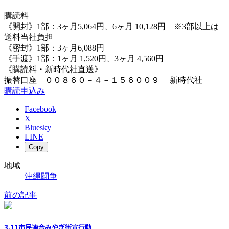
購読料
《開封》1部：3ヶ月5,064円、6ヶ月 10,128円 ※3部以上は
送料当社負担
《密封》1部：3ヶ月6,088円
《手渡》1部：1ヶ月 1,520円、3ヶ月 4,560円
《購読料・新時代社直送》
振替口座 ００８６０－４－１５６００９ 新時代社
購読申込み
Facebook
X
Bluesky
LINE
Copy
地域
沖縄闘争
前の記事
3.11市民連合みやぎ街宣行動