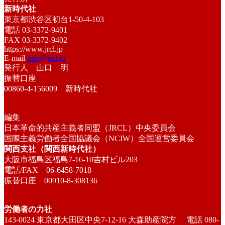
新時代社
東京都渋谷区初台1-50-4-103
電話 03-3372-9401
FAX 03-3372-9402
https://www.jrcl.jp
E-mail
info@jrcl.jp
発行人 山口 明
振替口座
00860-4-156009 新時代社
編集
日本革命的共産主義者同盟（JRCL）中央委員会
国際主義労働者全国協議会（NCIW）全国運営委員会
関西支社（関西新時代社）
大阪市福島区福島7-16-10吉村ビル203
電話/FAX 06-6458-7018
振替口座 00910-8-308136
労働者の力社
143-0024 東京都大田区中央7-12-16 大森助産院方 電話 080-