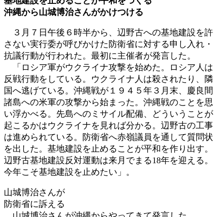
基地建設を止めることが平和をつくる
新
沖縄から山城博治さんがかけつける
日
時
３月７日午後６時半から、辺野古への基地建設を許
:
さない実行委が呼びかけた防衛省に対する申し入れ・
抗議行動が行われた。最初に主催者が発言した。
「ロシア軍がウクライナ攻撃を始めた。ロシア人は
反戦行動をしている。ウクライナ人は殺されたり、隣
国へ逃げている。沖縄戦が１９４５年３月末、慶良間
諸島への米軍の攻撃から始まった。沖縄戦のことを思
い浮かべる。先島へのミサイル配備、どういうことが
起こるかはウクライナを見れば分かる。辺野古の工事
は進められている。防衛省へ赤嶺議員を通して質問状
を出した。基地建設を止めることが平和を作り出す。
辺野古基地建設反対運動は来月でまる18年を迎える。
今年こそ基地建設を止めたい」。
山城博治さんが
防衛省に訴える
山城博治さんが沖縄からやってきて発言した。