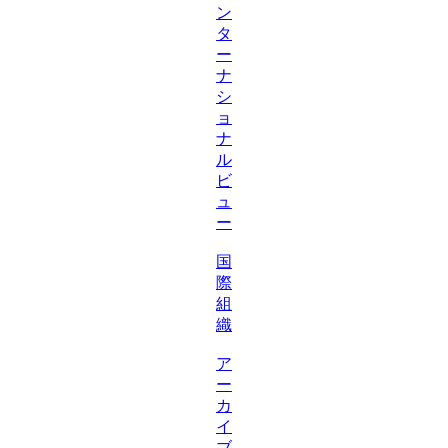
ン
タ
ー
ナ
シ
ョ
ナ
ル
ビ
ュ
ー
国
際
組
織
ア
ー
カ
イ
ブ