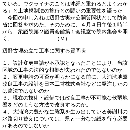
ている。ウクライナのことは沖縄と重ねるとよくわか
る」と土地規制法の施行との闘いの重要性を語った。
今回の申し入れは辺野古実が公開質問状として防衛
省に回答を求めた。そのために、４月４日午後１時半
から、衆議院第２議員会館第１会議室で院内集会を開
く。 （Ｍ）
辺野古埋め立て工事に関する質問状
１、設計変更申請が不承認となったことにより、当該
区域の工事の法的な根拠が失われたのではないのか。
２、変更申請の可否が明らかになる前に、大浦湾地盤
改良工事の設計を日本工営株式会社などに発注したの
は違法ではないのか。
３、現在の技術・設備では改良工事が不可能な軟弱地
盤をどのような方法で改良するのか。
４、大浦湾の豊かな生態系を生み出している美謝川の
水路切り替えについては、県と十分な協議を行う必要
があるのではないか。