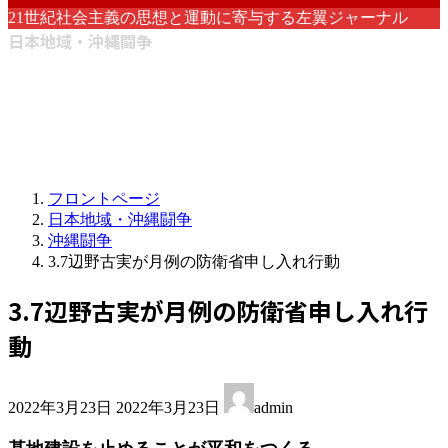
21世紀社会主義の思想と運動に寄与する左翼ジャーナル
日本地域・沖縄闘争
フロントページ
日本地域・沖縄闘争
沖縄闘争
3.7辺野古実が月例の防衛省申し入れ行動
3.7辺野古実が月例の防衛省申し入れ行
動
最
2022年3月23日
2022年3月23日
admin
終
更