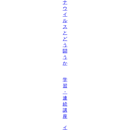
ナ
ウ
イ
ル
ス
と
ど
う
闘
う
か
学
習
・
連
続
講
座
イ