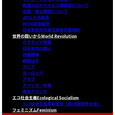
新型コロナウイルス感染症について
尖閣・領土問題について
JRCL大会報告
NCIW総会報告
日本革命的共産主義者同盟規約
世界の闘いから
World Revolution
ウクライナ特集
日本各地の闘い
沖縄闘争
韓国は今
アジア
ヨーロッパ
アラブ
アフリカ・中東
南北アメリカ
エコ社会主義
Ecological Socialism
エコ社会主義革命宣言〈第18回世界大会〉
フェミニズム
Feminism