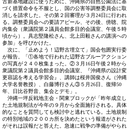
古新基地建設に使うために、沖縄県の自然公園法に基
づく措置命令を不服とし、国の公害等調整委員会に取
消しを請求した。その第２回審理が３月24日に行われ
る。調整委員会への要請アピール、その後、傍聴、院
内集会（衆議院第２議員会館多目的会議室、午後５時
頃から）。具志堅隆松さん、北上田毅さんの講演への
参加」を呼びかけた。
次に、「止めよう！辺野古埋立て」国会包囲実行委
が報告。「①各地で行われた辺野古ブルーアクション
の写真が２４０枚集まった。②３月16日午後２時から
衆議院第２議員会館多目的会議室、『沖縄県の設計変
更容認を考える学習会』、講師は桜井国俊さん（沖縄
大学名誉教授）、白藤博行さん③５月26日、復帰50
年、日比谷野音、集会とデモ」。
沖縄一坪反戦地主会・関東ブロックが「昨年成立し
た土地規制法が今年の９月から全面施行される。具体
的なことを質問しても検討中と逃れている。土地規制
の特別地域の２００カ所を決めたという報道がされた
がそれは誤報だと答えた。急速に戦争の準備がやられ