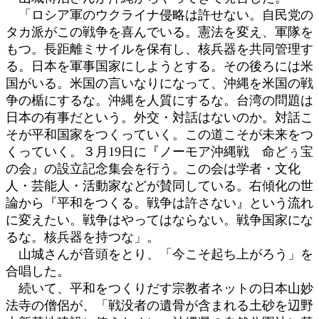
「ロシア軍のウクライナ侵略は許せない。自民党の
タカ派がこの戦争を喜んでいる。憲法を変え、軍隊を
もつ。長距離ミサイルを保有し、核兵器を共同管理す
る。日本を軍事国家にしようとする。その後ろには米
国がいる。米国の言いなりになって、沖縄を米国の戦
争の楯にするな。沖縄を人質にするな。台湾の問題は
日本の有事だという。外交・対話はないのか。対話こ
そが平和国家をつくっていく。この道こそが未来をつ
くっていく。３月19日に『ノーモア沖縄戦 命どぅ宝
の会』の設立記念集会を行う。この会は学者・文化
人・芸能人・活動家などが賛同している。右傾化の世
論から『平和をつくる。戦争は許さない』という流れ
に変えたい。戦争はやってはならない。戦争国家にな
るな。核兵器を持つな」。
山城さんが音頭をとり、「今こそ起ち上がろう」を
合唱した。
続いて、平和をつくりだす宗教者ネットの日本山妙
法寺の僧侶が、「戦没者の遺骨が含まれる土砂を辺野