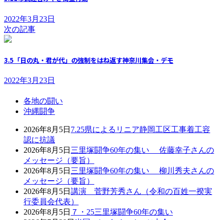
2022年3月23日
次の記事
3.5「日の丸・君が代」の強制をはね返す神奈川集会・デモ
2022年3月23日
各地の闘い
沖縄闘争
2026年8月5日
7.25県によるリニア静岡工区工事着工容
認に抗議
2026年8月5日
三里塚闘争60年の集い 佐藤幸子さんの
メッセージ（要旨）
2026年8月5日
三里塚闘争60年の集い 柳川秀夫さんの
メッセージ（要旨）
2026年8月5日
講演 菅野芳秀さん（令和の百姓一揆実
行委員会代表）
2026年8月5日
７・25三里塚闘争60年の集い