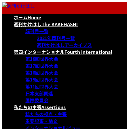
コ
ナ
ン
ビ
ホーム
Home
テ
ゲ
ン
ー
週刊かけはし
The KAKEHASHI
ツ
シ
既刊号一覧
へ
ョ
2021年既刊号一覧
ス
ン
週刊かけはしアーカイブス
キ
に
第四インターナショナル
Fourth International
ッ
移
第18回世界大会
プ
動
第17回世界大会
第16回世界大会
第15回世界大会
第11回世界大会
日本支部関連
国際委員会
私たちの主張
Assertions
私たちの視点・主張
重要記事・論文
インターナショナルビュー