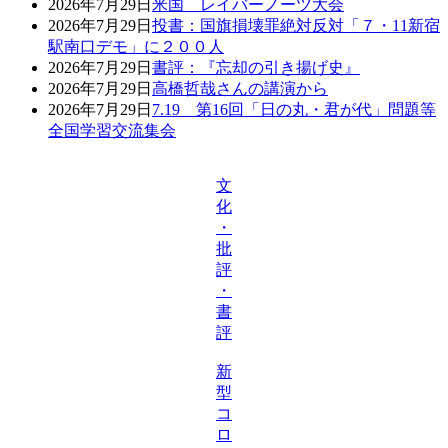
2026年7月29日
米国 レイバーノーツ大会
2026年7月29日
投書：国旗損壊罪絶対反対「７・11新宿
駅南口デモ」に２００人
2026年7月29日
書評：『忘却の引き揚げ史』
2026年7月29日
高橋哲哉さんの講演から
2026年7月29日
7.19 第16回「日の丸・君が代」問題等
全国学習交流集会
文
化
・
批
評
・
書
評
新
型
コ
ロ