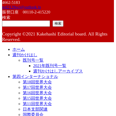
4662-5183
red2129oct@outlook.jp
振替口座 00110-2-415220
検索
検索
Copyright ©2021 Kakehashi Editorial board. All Rights
Reserved.
ホーム
週刊かけはし
既刊号一覧
2021年既刊号一覧
週刊かけはしアーカイブス
第四インターナショナル
第18回世界大会
第17回世界大会
第16回世界大会
第15回世界大会
第11回世界大会
日本支部関連
国際委員会