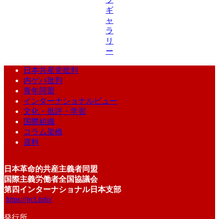
ギ
ャ
ラ
リ
ー
日本共産党批判
内ゲバ批判
青年同盟
インターナショナルビュー
文化・批評・学習
国際組織
コラム架橋
資料
日本革命的共産主義者同盟
国際主義労働者全国協議会
第四インターナショナル日本支部
https://jrcl.info/
発行所