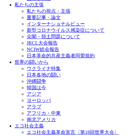
私たちの主張
私たちの視点・主張
重要記事・論文
インターナショナルビュー
新型コロナウイルス感染症について
尖閣・領土問題について
JRCL大会報告
NCIW総会報告
日本革命的共産主義者同盟規約
世界の闘いから
ウクライナ特集
日本各地の闘い
沖縄闘争
韓国は今
アジア
ヨーロッパ
アラブ
アフリカ・中東
南北アメリカ
エコ社会主義
エコ社会主義革命宣言〈第18回世界大会〉