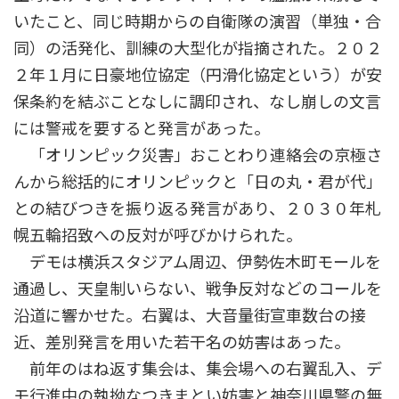
いたこと、同じ時期からの自衛隊の演習（単独・合
同）の活発化、訓練の大型化が指摘された。２０２
２年１月に日豪地位協定（円滑化協定という）が安
保条約を結ぶことなしに調印され、なし崩しの文言
には警戒を要すると発言があった。
「オリンピック災害」おことわり連絡会の京極さ
んから総括的にオリンピックと「日の丸・君が代」
との結びつきを振り返る発言があり、２０３０年札
幌五輪招致への反対が呼びかけられた。
デモは横浜スタジアム周辺、伊勢佐木町モールを
通過し、天皇制いらない、戦争反対などのコールを
沿道に響かせた。右翼は、大音量街宣車数台の接
近、差別発言を用いた若干名の妨害はあった。
前年のはね返す集会は、集会場への右翼乱入、デ
モ行進中の執拗なつきまとい妨害と神奈川県警の無