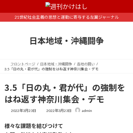
コ
ナ
ン
ビ
テ
ゲ
21世紀社会主義の思想と運動に寄与する左翼ジャーナル
ン
ー
ツ
シ
へ
ョ
日本地域・沖縄闘争
ス
ン
キ
に
ッ
移
プ
動
フロントページ
日本地域・沖縄闘争
各地の闘い
3.5「日の丸・君が代」の強制をはね返す神奈川集会・デモ
3.5「日の丸・君が代」の強制を
はね返す神奈川集会・デモ
最
2022年3月23日
2022年3月23日
admin
終
更
様々な課題を結びつけて
新
日