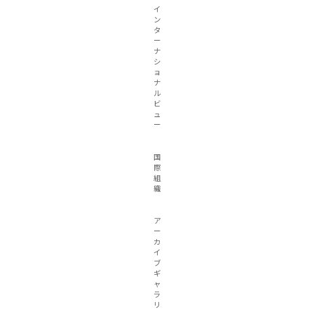
イ
ン
タ
ー
ナ
シ
ョ
ナ
ル
ビ
ュ
ー
国
際
組
織
ア
ー
カ
イ
ブ
ギ
ャ
ラ
リ