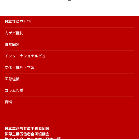
ー
日本共産党批判
内ゲバ批判
青年同盟
インターナショナルビュー
文化・批評・学習
国際組織
コラム架橋
資料
日本革命的共産主義者同盟
国際主義労働者全国協議会