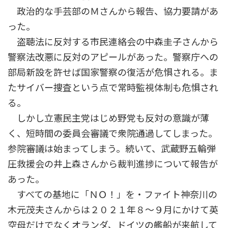
政治的な手芸部のＭさんから報告、協力要請があ
った。
盗聴法に反対する市民連絡会の中森圭子さんから
警察法改悪に反対のアピールがあった。警察庁への
部局新設を許せば国家警察の復活が危惧される。ま
たサイバー捜査という点で常時監視体制も危惧され
る。
しかし立憲民主党はじめ野党も反対の意識が薄
く、短時間の委員会審議で衆院通過してしまった。
参院審議は始まってしまう。続いて、武蔵野五輪弾
圧救援会の井上森さんから裁判進捗について報告が
あった。
すべての基地に「ＮＯ！」を・ファイト神奈川の
木元茂夫さんからは２０２１年８～９月にかけて英
空母だけでなくオランダ、ドイツの艦船が来航して