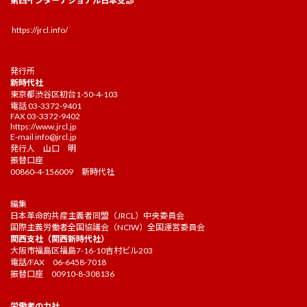
第四インターナショナル日本支部
https://jrcl.info/
発行所
新時代社
東京都渋谷区初台1-50-4-103
電話 03-3372-9401
FAX 03-3372-9402
https://www.jrcl.jp
E-mail
info@jrcl.jp
発行人 山口 明
振替口座
00860-4-156009 新時代社
編集
日本革命的共産主義者同盟（JRCL）中央委員会
国際主義労働者全国協議会（NCIW）全国運営委員会
関西支社（関西新時代社）
大阪市福島区福島7-16-10吉村ビル203
電話/FAX 06-6458-7018
振替口座 00910-8-308136
労働者の力社