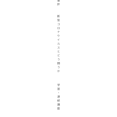
書
評
新
型
コ
ロ
ナ
ウ
イ
ル
ス
と
ど
う
闘
う
か
学
習
・
連
続
講
座