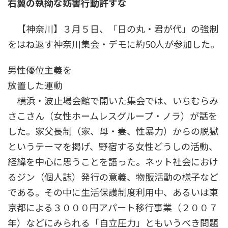
右翼の執拗な妨害行動許すな
時
:
【神奈川】３月５日、「日の丸・君が代」の強制
をはね返す神奈川集会・デモに約50人が参加した。
男性優位主義を
放置した運動
横浜・波止場会館で開いた集会では、いちむらみ
さこさん（女性ホームレスグループ・ノラ）が話を
した。家父長制（家、母・妻、性暴力）からの脱獄
というテーマを掲げ、野宿する女性どうしの活動、
経緯を中心に思うことを語った。ネット社会におけ
るジン（個人誌）発行の意義、物販活動の様子など
である。その中に生活保護制度利用中、あるいは東
京都による３０００円アパート移行事業（２００７
年）などにみられる「自立圧力」ともいうべき問題