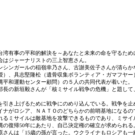
台湾有事の平和的解決を～あなたと未来の命を守るため
会はジャーナリストの三上智恵さん。
シンガールの稲嶺幸乃さん、古謝美佐子さんが清らか
）、具志堅隆松（遺骨収集ボランティア・ガマフヤー
縄平和運動センター顧問）の５人の共同代表が着いた。
長の新垣毅さんが「核ミサイル戦争の危機」と題して
引き上げるために戦争にのめり込んでいる。戦争を止
イナがロシア、ＮＡＴＯのどちらかの前哨基地になるの
れるミサイルは敵基地を攻撃できるものであり、ミサイ
縄の復帰50年にあたり、自己決定権の確立が求められる
さんは「15歳の孫が言った。ウクライナもロシアも一