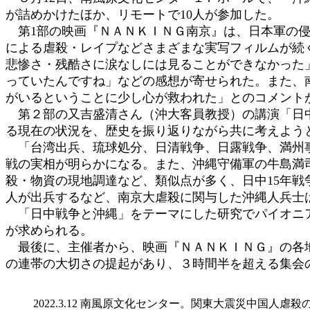
が詰めかけたほか、リモートで10人が参加した。
第1部の映画『ＮＡＮＫＩＮＧ南京』は、日本軍の侵
による虐殺・レイプなどさまざまな実写フィルムが続
悲惨さ・残酷さに涙なしには見ることができなかった
っていたんですね」などの感想が寄せられた。また、
がいるということに少し心が救われた」とのコメント
第２部の又吉盛清さん（沖大客員教授）の講演「日中
る現在の状況を、歴史を振り返りながら共に考えよう
「台湾出兵、琉球処分、日清戦争、日露戦争、満州事
戦の実相が明らかになる。また、沖縄守備軍の牛島満
殺・物資の現地調達など、類似点が多く、日中15年
人が出兵するなど、南京大虐殺に関与した沖縄人兵士
「日中戦争と沖縄」をテーマにした研究でパイオニア
が求められる。
最後に、主催者から、映画『ＮＡＮＫＩＮＧ』の各地
の連帯の大切さの提起があり、３時間半を超える集会
2022.3.12 南風原文化センター。関東大震災中国人虐