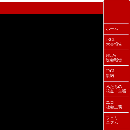
ホーム
JRCL
大会報告
NCIW
総会報告
JRCL
規約
私たちの
視点・主張
エコ
社会主義
フェミ
ニズム