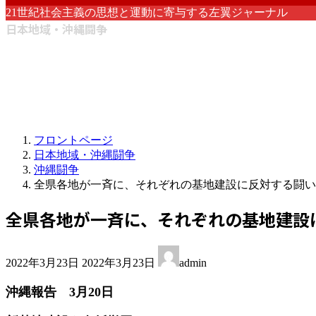
21世紀社会主義の思想と運動に寄与する左翼ジャーナル
日本地域・沖縄闘争
フロントページ
日本地域・沖縄闘争
沖縄闘争
全県各地が一斉に、それぞれの基地建設に反対する闘い
全県各地が一斉に、それぞれの基地建設
最
2022年3月23日
2022年3月23日
admin
終
更
沖縄報告 3月20日
新
日