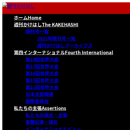
コ
ナ
ン
ビ
ホーム
Home
テ
ゲ
ン
ー
週刊かけはし
The KAKEHASHI
ツ
シ
既刊号一覧
へ
ョ
2021年既刊号一覧
ス
ン
週刊かけはしアーカイブス
キ
に
第四インターナショナル
Fourth International
ッ
移
第18回世界大会
プ
動
第17回世界大会
第16回世界大会
第15回世界大会
第11回世界大会
日本支部関連
国際委員会
私たちの主張
Assertions
私たちの視点・主張
重要記事・論文
インターナショナルビュー