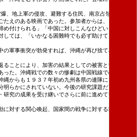
空爆、地上軍の侵攻、避難する住民、南京占領、日本軍
ごたえのある映画であった。参加者からは、「戦争の
締め付けられる」「中国に対しこんなひどいことをや
対しては、「いかなる困難時でも必ず助けてくれる人
中の軍事衝突が勃発すれば、沖縄が再び捨て石にされ
返ることにより、加害の結果としての被害という沖縄
あった。沖縄戦での数々の惨劇は中国戦線での住民虐
沖縄からも１９３７年初め九州各県の連隊に１２００
分明らかにされていない。今後の研究課題だ」。
・研究の成果を受け継いでさらに前に進めていくこと
動に対する関心喚起、国家間の戦争に対する民衆同士