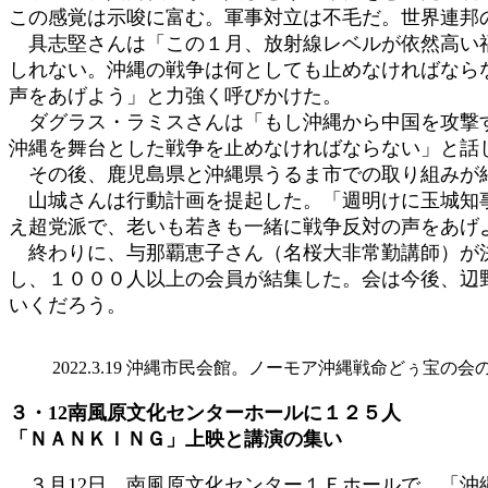
この感覚は示唆に富む。軍事対立は不毛だ。世界連邦
具志堅さんは「この１月、放射線レベルが依然高い福
しれない。沖縄の戦争は何としても止めなければなら
声をあげよう」と力強く呼びかけた。
ダグラス・ラミスさんは「もし沖縄から中国を攻撃す
沖縄を舞台とした戦争を止めなければならない」と話
その後、鹿児島県と沖縄県うるま市での取り組みが紹
山城さんは行動計画を提起した。「週明けに玉城知事
え超党派で、老いも若きも一緒に戦争反対の声をあげ
終わりに、与那覇恵子さん（名桜大非常勤講師）が決
し、１０００人以上の会員が結集した。会は今後、辺
いくだろう。
2022.3.19 沖縄市民会館。ノーモア沖縄戦命どぅ宝の
３・12南風原文化センターホールに１２５人
「ＮＡＮＫＩＮＧ」上映と講演の集い
３月12日、南風原文化センター１Ｆホールで、「沖