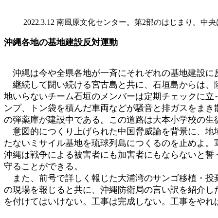
2022.3.12 南風原文化センター。第2部のはじまり。
沖縄各地の基地建設反対運動
沖縄は今や全県各地が一斉にそれぞれの基地建設に
継続して闘い続ける宮古島と共に、石垣島からは、陸
地いらないチーム石垣のメンバーは定期チェックに立っ
ンプ、トン袋を積んだ車両などが騒音と排ガスをまき散
の弾薬庫が建設中である。この道路は大本小学校の生
意図的につくり上げられた中国脅威論を背景に、地域
たないミサイル基地を琉球列島につくるのを止めよ。
沖縄は戦争による被害者にも加害者にもならないと誓
守ることができる。
また、前号で詳しく報じた大浦湾のサンゴ移植・投棄
の現場を報じると共に、沖縄防衛局の言い訳を紹介し
を付けてはいけない。工事は完成しない。工事をやれ