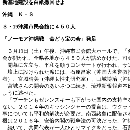
新基地建設を白紙撤回せよ
時
:
沖縄 Ｋ・Ｓ
３・19沖縄市民会館に４５０人
「ノーモア沖縄戦 命どぅ宝の会」発足
３月19日（土）午後、沖縄市民会館大ホールで、「
会が開かれ、全県各地から４５０人が詰めかけた。司
開幕に先立ち、平和を願うコンサートが行われ、サン
壇上に設けられた席には、石原昌家（沖国大名誉教授
者）、宮城晴美（沖縄女性史研究家）、山城博治（沖
宮城さんの開会のあいさつに続き、琉球新報報道本部
ように述べた。
「プーチンもゼレンスキーも下がった国内の支持率を
ない。２０１４年のキッシンジャーの提言は、ウクラ
事についても平和的解決が必要だ。南西諸島に配備さ
機は２０１６年、安倍内閣の戦争法の可決だった。沖
続いて、共同代表が一人ひとりマイクをとった。石原