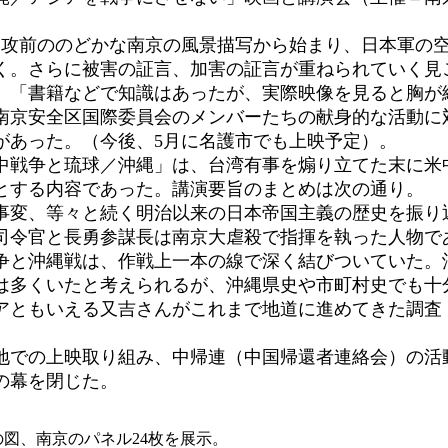
攻前ののどかな南京の風景描写から始まり、日本軍の
く。さらに被害の証言、加害の証言が重ねられていく見
」「書籍などで知識はあったが、実際映像を見ると胸が
南京安全区国際委員会のメンバーたちの献身的な活動に
があった。（今後、5月に名護市でも上映予定）。
戦争と琉球／沖縄」は、台湾有事を煽り立てた末に米
とする内容であった。講演要旨のまとめは次の通り。
変、等々と続く明治以来の日本帝国主義の歴史を振り
司令官と長勇参謀長は南京大虐殺で指揮を執った人物で
戦争と沖縄戦は、作戦上一本の線で深く結びついていた。
は多くいたと考えられるが、沖縄県史や市町村史でも十
ともいえる又吉さんがこれまで地道に進めてきた調査
での上映取り組み、中帰連（中国帰還者連絡会）の活
の幕を閉じた。
殺の図、南京のパネル24枚を展示。