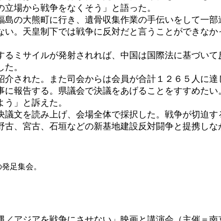
の立場から戦争をなくそう」と語った。
島の大熊町に行き、遺骨収集作業の手伝いをして一部
ない。天皇制下では戦争に反対だと言うことができなか
るミサイルが発射されれば、中国は国際法に基づいて
した。
介された。また司会からは会員が合計１２６５人に達
に報告する。県議会で決議をあげることをすすめたい
よう」と訴えた。
議文を読み上げ、会場全体で採択した。戦争が切迫す
野古、宮古、石垣などの新基地建設反対闘争と提携しな
会の発足集会。
縄／アジアを戦争にさせない」映画と講演会（主催＝南