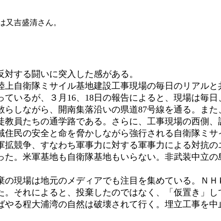
中央は又吉盛清さん。
反対する闘いに突入した感がある。
上自衛隊ミサイル基地建設工事現場の毎日のリアルと
ているが、３月16、18日の報告によると、現場は毎
らしながら、開南集落沿いの県道87号線を通る。また
徒教員たちの通学路である。さらに、工事現場の西側、
住民の安全と命を脅かしながら強行される自衛隊ミサ
軍拡競争、すなわち軍事力に対する軍事力による対抗の
った。米軍基地も自衛隊基地もいらない。非武装中立の
の現場は地元のメディアでも注目を集めている。ＮＨ
た。それによると、投棄したのではなく、「仮置き」し
ばやる程大浦湾の自然は破壊されて行く。埋立工事を中