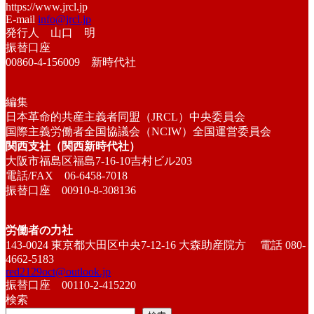
https://www.jrcl.jp
E-mail
info@jrcl.jp
発行人 山口 明
振替口座
00860-4-156009 新時代社
編集
日本革命的共産主義者同盟（JRCL）中央委員会
国際主義労働者全国協議会（NCIW）全国運営委員会
関西支社（関西新時代社）
大阪市福島区福島7-16-10吉村ビル203
電話/FAX 06-6458-7018
振替口座 00910-8-308136
労働者の力社
143-0024 東京都大田区中央7-12-16 大森助産院方 電話 080-
4662-5183
red2129oct@outlook.jp
振替口座 00110-2-415220
検索