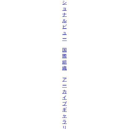
シ
ョ
ナ
ル
ビ
ュ
ー
国
際
組
織
ア
ー
カ
イ
ブ
ギ
ャ
ラ
リ