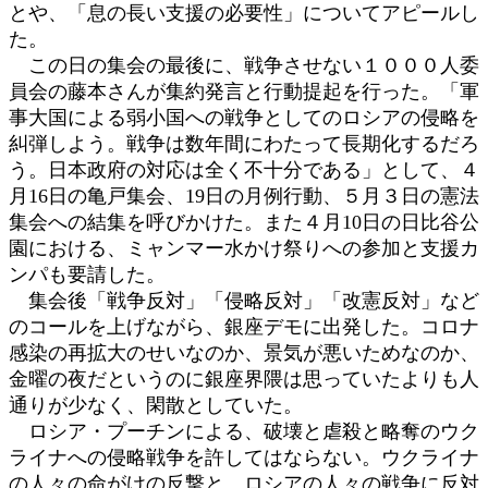
とや、「息の長い支援の必要性」についてアピールし
た。
この日の集会の最後に、戦争させない１０００人委
員会の藤本さんが集約発言と行動提起を行った。「軍
事大国による弱小国への戦争としてのロシアの侵略を
糾弾しよう。戦争は数年間にわたって長期化するだろ
う。日本政府の対応は全く不十分である」として、４
月16日の亀戸集会、19日の月例行動、５月３日の憲法
集会への結集を呼びかけた。また４月10日の日比谷公
園における、ミャンマー水かけ祭りへの参加と支援カ
ンパも要請した。
集会後「戦争反対」「侵略反対」「改憲反対」など
のコールを上げながら、銀座デモに出発した。コロナ
感染の再拡大のせいなのか、景気が悪いためなのか、
金曜の夜だというのに銀座界隈は思っていたよりも人
通りが少なく、閑散としていた。
ロシア・プーチンによる、破壊と虐殺と略奪のウク
ライナへの侵略戦争を許してはならない。ウクライナ
の人々の命がけの反撃と、ロシアの人々の戦争に反対