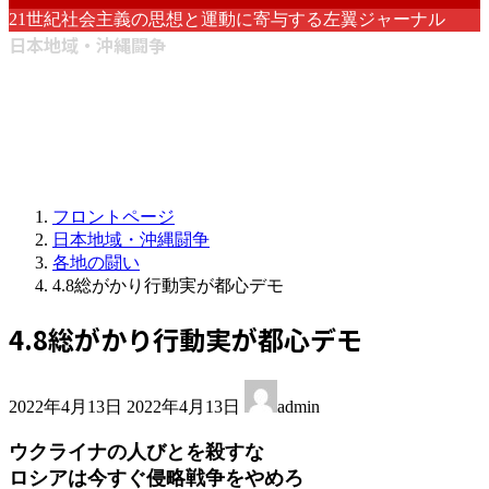
21世紀社会主義の思想と運動に寄与する左翼ジャーナル
日本地域・沖縄闘争
フロントページ
日本地域・沖縄闘争
各地の闘い
4.8総がかり行動実が都心デモ
4.8総がかり行動実が都心デモ
最
2022年4月13日
2022年4月13日
admin
終
更
ウクライナの人びとを殺すな
新
ロシアは今すぐ侵略戦争をやめろ
日