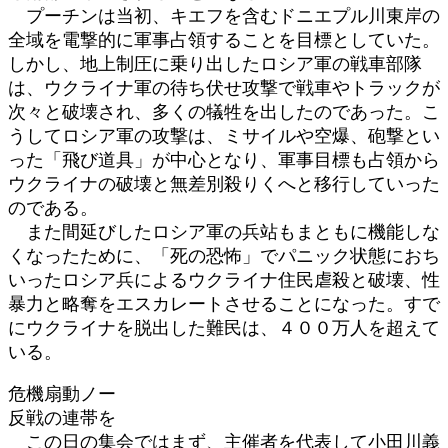
プーチンは当初、キエフを含むドニエプル川東岸の
全域を電撃的に軍事占領することを目標としていた。
しかし、地上制圧に乗り出したロシア軍の戦車部隊
は、ウクライナ軍の待ち伏せ攻撃で戦車やトラックが
次々と破壊され、多くの犠牲を出したのであった。こ
うしてロシア軍の攻撃は、ミサイルや空爆、砲撃とい
った「飛び道具」が中心となり、軍事目標も占領から
ウクライナの破壊と無差別殺りくへと移行していった
のである。
また間延びしたロシア軍の兵站もまともに機能しな
くなったために、「死の恐怖」でパニック状態におち
いったロシア兵によるウクライナ住民虐殺と破壊、性
暴力と略奪をエスカレートさせることになった。すで
にウクライナを脱出した難民は、４００万人を超えて
いる。
危機扇動ノー
反戦の連帯を
この日の集会ではまず、主催者を代表して小田川義