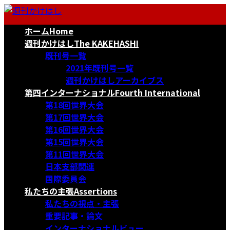
コ
ナ
ン
ビ
ホーム
Home
テ
ゲ
ン
ー
週刊かけはし
The KAKEHASHI
ツ
シ
既刊号一覧
へ
ョ
2021年既刊号一覧
ス
ン
週刊かけはしアーカイブス
キ
に
第四インターナショナル
Fourth International
ッ
移
第18回世界大会
プ
動
第17回世界大会
第16回世界大会
第15回世界大会
第11回世界大会
日本支部関連
国際委員会
私たちの主張
Assertions
私たちの視点・主張
重要記事・論文
インターナショナルビュー