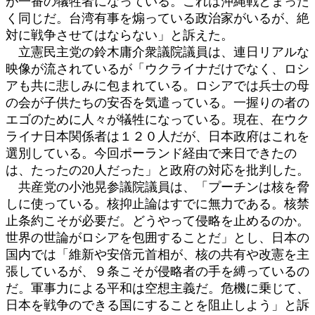
が一番の犠牲者になっている。これは沖縄戦とまった
く同じだ。台湾有事を煽っている政治家がいるが、絶
対に戦争させてはならない」と訴えた。
立憲民主党の鈴木庸介衆議院議員は、連日リアルな
映像が流されているが「ウクライナだけでなく、ロシ
アも共に悲しみに包まれている。ロシアでは兵士の母
の会が子供たちの安否を気遣っている。一握りの者の
エゴのために人々が犠牲になっている。現在、在ウク
ライナ日本関係者は１２０人だが、日本政府はこれを
選別している。今回ポーランド経由で来日できたの
は、たったの20人だった」と政府の対応を批判した。
共産党の小池晃参議院議員は、「プーチンは核を脅
しに使っている。核抑止論はすでに無力である。核禁
止条約こそが必要だ。どうやって侵略を止めるのか。
世界の世論がロシアを包囲することだ」とし、日本の
国内では「維新や安倍元首相が、核の共有や改憲を主
張しているが、９条こそが侵略者の手を縛っているの
だ。軍事力による平和は空想主義だ。危機に乗じて、
日本を戦争のできる国にすることを阻止しよう」と訴