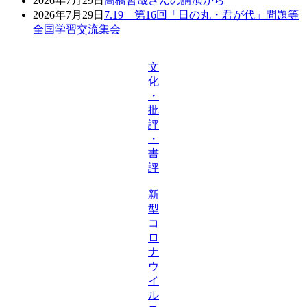
2026年7月29日
高橋哲哉さんの講演から
2026年7月29日
7.19 第16回「日の丸・君が代」問題等
全国学習交流集会
文
化
・
批
評
・
書
評
新
型
コ
ロ
ナ
ウ
イ
ル