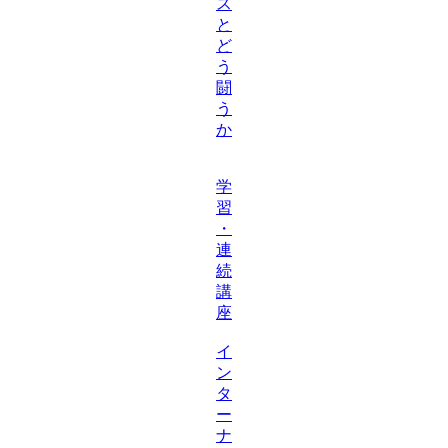
ス
と
ど
う
闘
う
か
学
習
・
連
続
講
座
イ
ン
タ
ー
ナ