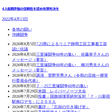
4.5長期評価の信頼性を認め有罪判決を
2022年4月13日
各地の闘い
沖縄闘争
2026年8月5日
7.25県によるリニア静岡工区工事着工容
認に抗議
2026年8月5日
三里塚闘争60年の集い 佐藤幸子さんの
メッセージ（要旨）
2026年8月5日
三里塚闘争60年の集い 柳川秀夫さんの
メッセージ（要旨）
2026年8月5日
講演 菅野芳秀さん（令和の百姓一揆実
行委員会代表）
2026年8月5日
７・25三里塚闘争60年の集い
2026年7月29日
米国 レイバーノーツ大会
2026年7月29日
投書：国旗損壊罪絶対反対「７・11新宿
駅南口デモ」に２００人
2026年7月29日
書評：『忘却の引き揚げ史』