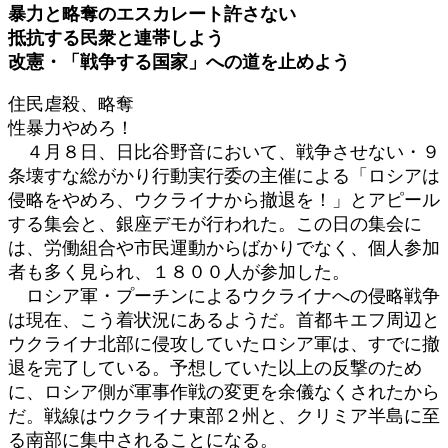
暴力と略奪のエスカレート許さない
時
:
抵抗する民衆と連帯しよう
改憲・「戦争する国家」への道を止めよう
住民虐殺、略奪
性暴力やめろ！
４月８日、日比谷野音において、戦争させない・９
条壊すな総がかり行動実行委の主催による「ロシアは
侵略をやめろ、ウクライナから撤退を！」とアピール
する集会と、銀座デモが行われた。この日の集会に
は、労働組合や市民運動からばかりでなく、個人参加
者も多く見られ、１８００人が参加した。
ロシア軍・プーチンによるウクライナへの侵略戦争
は現在、こう着状況にあるようだ。首都キエフ周辺と
ウクライナ北部に侵攻していたロシア軍は、すでに撤
退を完了している。予想していた以上の反撃のため
に、ロシア側が軍事作戦の変更を余儀なくされたから
だ。戦線はウクライナ東部２州と、クリミア半島に至
る南部に集中されることになる。