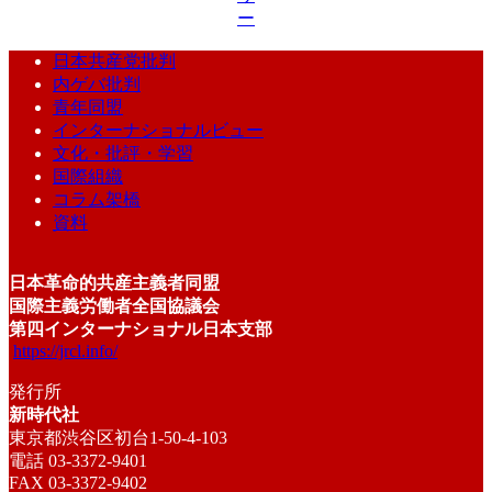
ー
日本共産党批判
内ゲバ批判
青年同盟
インターナショナルビュー
文化・批評・学習
国際組織
コラム架橋
資料
日本革命的共産主義者同盟
国際主義労働者全国協議会
第四インターナショナル日本支部
https://jrcl.info/
発行所
新時代社
東京都渋谷区初台1-50-4-103
電話 03-3372-9401
FAX 03-3372-9402