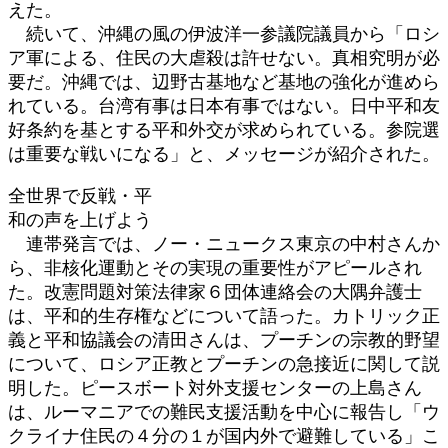
えた。
続いて、沖縄の風の伊波洋一参議院議員から「ロシ
ア軍による、住民の大虐殺は許せない。真相究明が必
要だ。沖縄では、辺野古基地など基地の強化が進めら
れている。台湾有事は日本有事ではない。日中平和友
好条約を基とする平和外交が求められている。参院選
は重要な戦いになる」と、メッセージが紹介された。
全世界で反戦・平
和の声を上げよう
連帯発言では、ノー・ニュークス東京の中村さんか
ら、非核化運動とその実現の重要性がアピールされ
た。改憲問題対策法律家６団体連絡会の大隅弁護士
は、平和的生存権などについて語った。カトリック正
義と平和協議会の清田さんは、プーチンの宗教的野望
について、ロシア正教とプーチンの急接近に関して説
明した。ピースボート対外支援センターの上島さん
は、ルーマニアでの難民支援活動を中心に報告し「ウ
クライナ住民の４分の１が国内外で避難している」こ