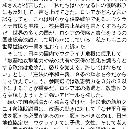
和さんが発言した。「私たちはいかなる国の侵略戦争
にも反対して、声を上げてきた。ロシアがどんな言い
訳をしても、これは明らかな侵略戦争である。ウクラ
イナ市民を虐殺し、核兵器禁止条約を冒とくするもの
だ。世界の多くの国が、ロシアの侵略と責任を３つの
国連総会決議として明らかにしている。私たちもこの
世界世論の一翼を担おう」と訴えた。
そして、日本の国内でウクライナ危機に便乗して
「敵基地攻撃能力や核の共有や安保の強化を煽ろうと
する政治は危険だ。怒りを覚える。許してはならな
い」とし、「憲法の平和主義、９条の輝きを今だから
こそ訴えていこう。参院選では改憲勢力を３分の２以
下にすることが重要だ。ロシア軍の撤退と、改憲ＮＯ
を実現しよう」と力強いアピールを発した。
続いて国会議員から発言を受けた。社民党の新垣ク
ニオ衆議院議員は、改憲の動きに対して「なぜ平和憲
法を変える必要があるのか。変えるべきなのは、日米
地位協定だ。ウクライナでは子供、女性、そして老人