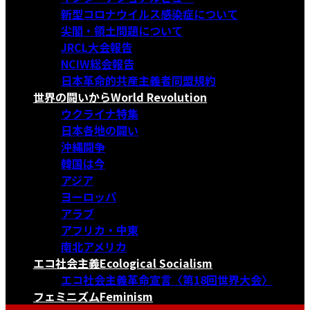
新型コロナウイルス感染症について
尖閣・領土問題について
JRCL大会報告
NCIW総会報告
日本革命的共産主義者同盟規約
世界の闘いから
World Revolution
ウクライナ特集
日本各地の闘い
沖縄闘争
韓国は今
アジア
ヨーロッパ
アラブ
アフリカ・中東
南北アメリカ
エコ社会主義
Ecological Socialism
エコ社会主義革命宣言〈第18回世界大会〉
フェミニズム
Feminism