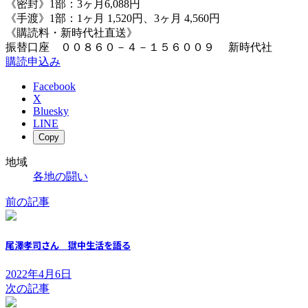
《密封》1部：3ヶ月6,088円
《手渡》1部：1ヶ月 1,520円、3ヶ月 4,560円
《購読料・新時代社直送》
振替口座 ００８６０－４－１５６００９ 新時代社
購読申込み
Facebook
X
Bluesky
LINE
Copy
地域
各地の闘い
前の記事
尾澤孝司さん 獄中生活を語る
2022年4月6日
次の記事