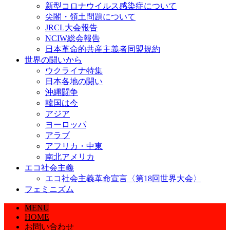
新型コロナウイルス感染症について
尖閣・領土問題について
JRCL大会報告
NCIW総会報告
日本革命的共産主義者同盟規約
世界の闘いから
ウクライナ特集
日本各地の闘い
沖縄闘争
韓国は今
アジア
ヨーロッパ
アラブ
アフリカ・中東
南北アメリカ
エコ社会主義
エコ社会主義革命宣言〈第18回世界大会〉
フェミニズム
MENU
HOME
お問い合わせ