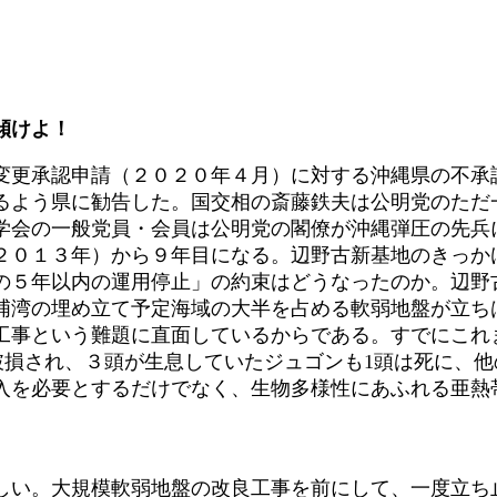
傾けよ！
更承認申請（２０２０年４月）に対する沖縄県の不承認
するよう県に勧告した。国交相の斎藤鉄夫は公明党のただ
学会の一般党員・会員は公明党の閣僚が沖縄弾圧の先兵
０１３年）から９年目になる。辺野古新基地のきっか
の５年以内の運用停止」の約束はどうなったのか。辺野
湾の埋め立て予定海域の大半を占める軟弱地盤が立ちは
工事という難題に直面しているからである。すでにこれま
破損され、３頭が生息していたジュゴンも1頭は死に、他
入を必要とするだけでなく、生物多様性にあふれる亜熱
い。大規模軟弱地盤の改良工事を前にして、一度立ち