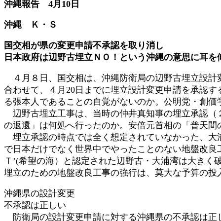
沖縄報告 4月10日
時
:
沖縄 Ｋ・Ｓ
国交相が県の変更申請不承認を取り消し
日本政府は辺野古埋立ＮＯ！という沖縄の意思に耳を
４月８日、国交相は、沖縄防衛局の辺野古埋立設計変
合わせて、４月20日までに埋立設計変更申請を承認
る張本人であることの自覚がないのか。公明党・創価
辺野古埋立工事は、当時の仲井真知事の埋立承認（２
の返還」は何処へ行ったのか。安倍元首相の「普天間
埋立承認の時点では全く想定されていなかった、大浦
で日本だけでなく世界中でやったことのない地盤改良
Ｔ’(希望の海）と認定された辺野古・大浦湾は大きく
埋立のための地盤改良工事の強行は、莫大な予算の投
沖縄県の設計変更
不承認は正しい
防衛局の設計変更申請に対する沖縄県の不承認は正し