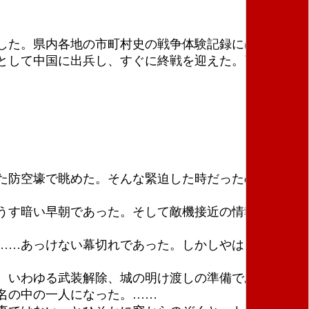
した。県内各地の市町村史の戦争体験記録にはそうし
として中国に出兵し、すぐに終戦を迎えた。引用は原
た防空壕で眺めた。そんな緊迫した時だったのに私達
うす暗い早朝であった。そして敵機接近の情報のため
……あっけない幕切れであった。しかしやはり終戦
。いわゆる武装解除、城の明け渡しの準備である。
名の中の一人になった。……