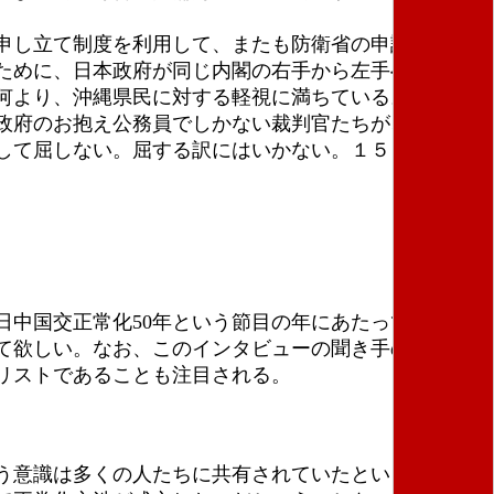
申し立て制度を利用して、またも防衛省の申請を国交
ために、日本政府が同じ内閣の右手から左手への手品
何より、沖縄県民に対する軽視に満ちている。
政府のお抱え公務員でしかない裁判官たちが、専門用
して屈しない。屈する訳にはいかない。１５０万人の
中国交正常化50年という節目の年にあたって、日本
て欲しい。なお、このインタビューの聞き手の熊谷伸
リストであることも注目される。
う意識は多くの人たちに共有されていたということで