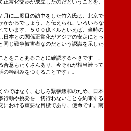
て正常化交渉が成立したのだということを、今の人た
７月に二度目の訪中をした竹入氏は、北京で会談した
がかかるでしょう、と伝えられ、いろいろな情報から
れています。５００億ドルといえば、当時の為替レー
……日本との関係正常化がアジアの安定にとって重要と
と同じ戦争被害者なのだという認識を示したので
ことをことあるごとに確認するべきです」。
る合意もたくさんあり、今それが相当滞っています。
話の枠組みをつくることです」。
くのではなく、むしろ緊張緩和のため、日本側から積
事行動や挑発を一切行わないことを約束する。そのこ
交における重要な目標であり、使命です。南西諸島の