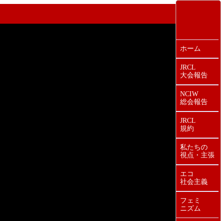
ホーム
JRCL
大会報告
NCIW
総会報告
JRCL
規約
私たちの
視点・主張
エコ
社会主義
フェミ
ニズム