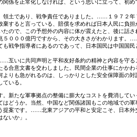
の関係を正常化しなければ、という思いに立って、初め
領土であり、戦争責任でありました。……１９７２年
放棄すると言っている、賠償を求めれば日本人民に負担
いたので、この予想外の内容に体が震えたと、後に話さ
1兆５０００億円ですから、その大きさがわかります。
ても戦争指導者にあるのであって、日本国民は中国国民
…互いに共同声明と平和友好条約の精神と内容を守る
る合意文書を交わしました。民間企業の仕事にかかわ
何よりも急がれるのは、しっかりとした安全保障面の対
している。
す。新たな軍事拠点の整備に膨大なコストを費消してい
てはどうか。当然、中国など関係諸国もこの地域での軍
う提案です。……北東アジアの平和と安定こそ、日本外
はないか」。