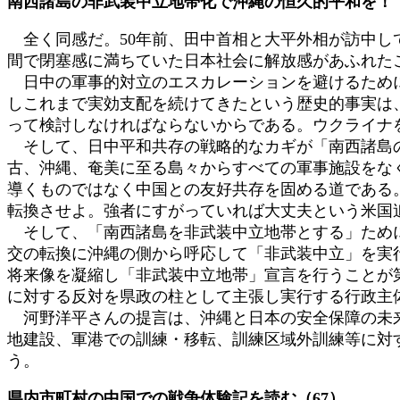
南西諸島の非武装中立地帯化で沖縄の恒久的平和を！
全く同感だ。50年前、田中首相と大平外相が訪中し
間で閉塞感に満ちていた日本社会に解放感があふれた
日中の軍事的対立のエスカレーションを避けるために
しこれまで実効支配を続けてきたという歴史的事実は
って検討しなければならないからである。ウクライナ
そして、日中平和共存の戦略的なカギが「南西諸島の
古、沖縄、奄美に至る島々からすべての軍事施設をな
導くものではなく中国との友好共存を固める道である
転換させよ。強者にすがっていれば大丈夫という米国
そして、「南西諸島を非武装中立地帯とする」ために
交の転換に沖縄の側から呼応して「非武装中立」を実
将来像を凝縮し「非武装中立地帯」宣言を行うことが
に対する反対を県政の柱として主張し実行する行政主
河野洋平さんの提言は、沖縄と日本の安全保障の未来
地建設、軍港での訓練・移転、訓練区域外訓練等に対
う。
県内市町村の中国での戦争体験記を読む（67）