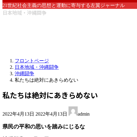
21世紀社会主義の思想と運動に寄与する左翼ジャーナル
日本地域・沖縄闘争
フロントページ
日本地域・沖縄闘争
沖縄闘争
私たちは絶対にあきらめない
私たちは絶対にあきらめない
最
2022年4月13日
2022年4月13日
admin
終
更
県民の平和の思いを踏みにじるな
新
日