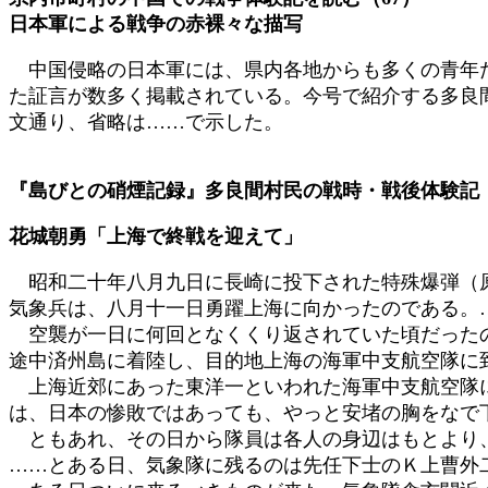
日本軍による戦争の赤裸々な描写
中国侵略の日本軍には、県内各地からも多くの青年た
た証言が数多く掲載されている。今号で紹介する多良
文通り、省略は……で示した。
『島びとの硝煙記録』多良間村民の戦時・戦後体験記
花城朝勇「上海で終戦を迎えて」
昭和二十年八月九日に長崎に投下された特殊爆弾（原
気象兵は、八月十一日勇躍上海に向かったのである。
空襲が一日に何回となくくり返されていた頃だったの
途中済州島に着陸し、目的地上海の海軍中支航空隊に
上海近郊にあった東洋一といわれた海軍中支航空隊に
は、日本の惨敗ではあっても、やっと安堵の胸をなで
ともあれ、その日から隊員は各人の身辺はもとより、
……とある日、気象隊に残るのは先任下士のＫ上曹外