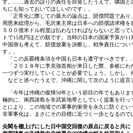
す。……過去の誤りの責任を自覚したうえで、隣国と
ちにも知っておいてほしいのです」。
「正常化に際しての最大の論点は、賠償問題であり、
周恩来総理から、毛沢東主席は日本への賠償請求権を
５００億米ドル程度は払わなければならないと思って
トで15兆円ほどの額です。当時の日本の国家予算が1
中国側も考えて、賠償放棄を決断し、戦争責任につい
す」。
「この反覇権条項を中国も日本も遵守すべきです。…
「２０１８年に李克強首相が来日した際、多岐にわた
一つずつ実行していくことが必要でしょう。しかし、
などと述べたうえで、沖縄に関して次のように提言
「今年は沖縄の復帰50年という節目の年でもありま
極的に、南西諸島を非武装地帯としていく提案を行っ
とにより、この地域での軍事的衝突を永久に防ぐとい
非軍事化は、まさにその目標に近づく一歩となるので
尖閣を棚上げにした日中国交回復の原点に戻ると共に