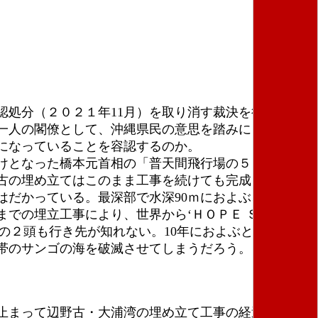
処分（２０２１年11月）を取り消す裁決を行った。
一人の閣僚として、沖縄県民の意思を踏みにじってい
になっていることを容認するのか。
けとなった橋本元首相の「普天間飛行場の５～７年内
古の埋め立てはこのまま工事を続けても完成しない。
だかっている。最深部で水深90ｍにおよぶ、これま
での埋立工事により、世界から‘ＨＯＰＥ ＳＰＯ
の２頭も行き先が知れない。10年におよぶといわれる
帯のサンゴの海を破滅させてしまうだろう。
止まって辺野古・大浦湾の埋め立て工事の経過を振り