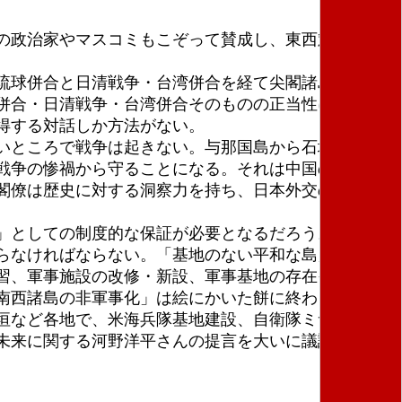
の政治家やマスコミもこぞって賛成し、東西対立の谷
琉球併合と日清戦争・台湾併合を経て尖閣諸島を領有
併合・日清戦争・台湾併合そのものの正当性に立ち返
得する対話しか方法がない。
いところで戦争は起きない。与那国島から石垣、宮
戦争の惨禍から守ることになる。それは中国の侵略を
閣僚は歴史に対する洞察力を持ち、日本外交のかじを
」としての制度的な保証が必要となるだろう。日本外
らなければならない。「基地のない平和な島」という
習、軍事施設の改修・新設、軍事基地の存在そのもの
南西諸島の非軍事化」は絵にかいた餅に終わる。
垣など各地で、米海兵隊基地建設、自衛隊ミサイル基
未来に関する河野洋平さんの提言を大いに議論しよ