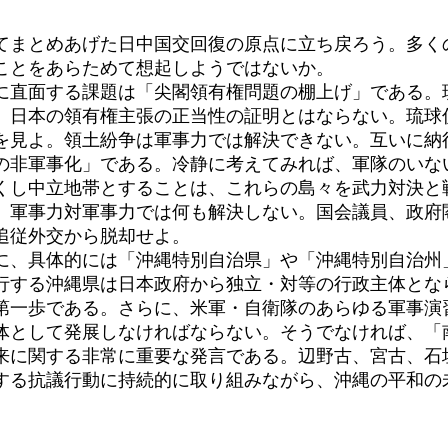
てまとめあげた日中国交回復の原点に立ち戻ろう。多く
ことをあらためて想起しようではないか。
直面する課題は「尖閣領有権問題の棚上げ」である。
、日本の領有権主張の正当性の証明とはならない。琉球
を見よ。領土紛争は軍事力では解決できない。互いに納
非軍事化」である。冷静に考えてみれば、軍隊のいな
くし中立地帯とすることは、これらの島々を武力対決と
。軍事力対軍事力では何も解決しない。国会議員、政府
追従外交から脱却せよ。
、具体的には「沖縄特別自治県」や「沖縄特別自治州
行する沖縄県は日本政府から独立・対等の行政主体とな
第一歩である。さらに、米軍・自衛隊のあらゆる軍事演
体として発展しなければならない。そうでなければ、「
に関する非常に重要な発言である。辺野古、宮古、石
する抗議行動に持続的に取り組みながら、沖縄の平和の