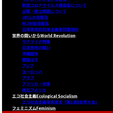
新型コロナウイルス感染症について
尖閣・領土問題について
JRCL大会報告
NCIW総会報告
日本革命的共産主義者同盟規約
世界の闘いから
World Revolution
ウクライナ特集
日本各地の闘い
沖縄闘争
韓国は今
アジア
ヨーロッパ
アラブ
アフリカ・中東
南北アメリカ
エコ社会主義
Ecological Socialism
エコ社会主義革命宣言〈第18回世界大会〉
フェミニズム
Feminism