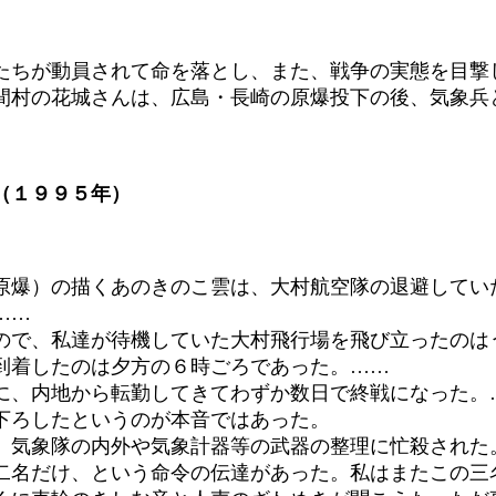
ちが動員されて命を落とし、また、戦争の実態を目撃
間村の花城さんは、広島・長崎の原爆投下の後、気象兵
（１９９５年）
爆）の描くあのきのこ雲は、大村航空隊の退避してい
……
で、私達が待機していた大村飛行場を飛び立ったのは
到着したのは夕方の６時ごろであった。……
、内地から転勤してきてわずか数日で終戦になった。
下ろしたというのが本音ではあった。
気象隊の内外や気象計器等の武器の整理に忙殺された
二名だけ、という命令の伝達があった。私はまたこの三