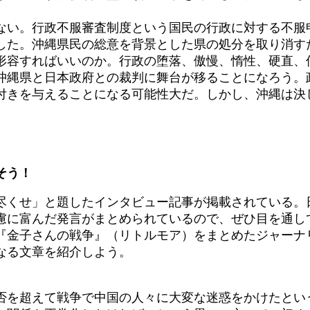
い。行政不服審査制度という国民の行政に対する不服
した。沖縄県民の総意を背景とした県の処分を取り消す
形容すればいいのか。行政の堕落、傲慢、惰性、硬直、
縄県と日本政府との裁判に舞台が移ることになろう。
付きを与えることになる可能性大だ。しかし、沖縄は決
そう！
くせ」と題したインタビュー記事が掲載されている。日
慮に富んだ発言がまとめられているので、ぜひ目を通し
『金子さんの戦争』（リトルモア）をまとめたジャーナ
なる文章を紹介しよう。
を超えて戦争で中国の人々に大変な迷惑をかけたとい