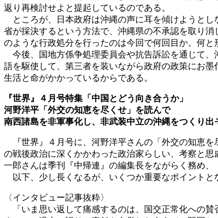
返り再検討せよと提起しているのである。
ところが、日本政府は沖縄の声に耳を傾けようとしな
省が採決するという方法で、沖縄県の不承認を取り消
のような行政処分を行ったのは今回で何回目か。何と
今後、国地方係争処理委員会や抗告訴訟を通じて、沖
語を駆使して、第三者を装いながら政府の政策にお墨
生活と命がかかっているからである。
『世界』４月号特集「中国とどう向き合うか」
河野洋平「外交の知恵を尽くせ」を読んで
南西諸島を非軍事化し、非武装中立の沖縄をつくり出
『世界』４月号に、河野洋平さんの「外交の知恵を尽
の戦後政治に深くかかわった政治家らしい、考察と思
一郎さんは季刊『中帰連』の編集長をながらく務め、
以下、少し長くなるが、いくつか重要なポイントと
〈インタビュー記事抜粋〉
「いま思い返して痛感するのは、国交正常化への賛否