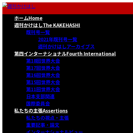
コ
ナ
ン
ビ
ホーム
Home
テ
ゲ
ン
ー
週刊かけはし
The KAKEHASHI
ツ
シ
既刊号一覧
へ
ョ
2021年既刊号一覧
ス
ン
週刊かけはしアーカイブス
キ
に
第四インターナショナル
Fourth International
ッ
移
第18回世界大会
プ
動
第17回世界大会
第16回世界大会
第15回世界大会
第11回世界大会
日本支部関連
国際委員会
私たちの主張
Assertions
私たちの視点・主張
重要記事・論文
インターナショナルビュー