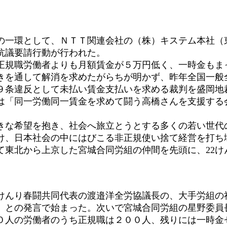
動の一環として、ＮＴＴ関連会社の（株）キステム本社（
抗議要請行動が行われた。
正規職労働者よりも月額賃金が５万円低く、一時金もま
きを通して解消を求めたがらちが明かず、昨年全国一般全
９条違反として未払い賃金支払いを求める裁判を盛岡地裁
には「同一労働同一賃金を求めて闘う高橋さんを支援する
きな希望を抱き、社会へ旅立とうとする多くの若い世代
け、日本社会の中にはびこる非正規使い捨て経営を打ち
て東北から上京した宮城合同労組の仲間を先頭に、22け
けんり春闘共同代表の渡邉洋全労協議長の、大手労組の
、との発言で始まった。次いで宮城合同労組の星野委員長
０人の労働者のうち正規職は２００人、残りには一時金