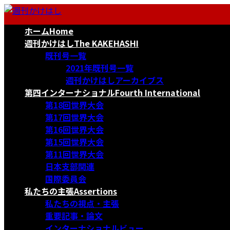
コ
ナ
ン
ビ
ホーム
Home
テ
ゲ
ン
ー
週刊かけはし
The KAKEHASHI
ツ
シ
既刊号一覧
へ
ョ
2021年既刊号一覧
ス
ン
週刊かけはしアーカイブス
キ
に
第四インターナショナル
Fourth International
ッ
移
第18回世界大会
プ
動
第17回世界大会
第16回世界大会
第15回世界大会
第11回世界大会
日本支部関連
国際委員会
私たちの主張
Assertions
私たちの視点・主張
重要記事・論文
インターナショナルビュー