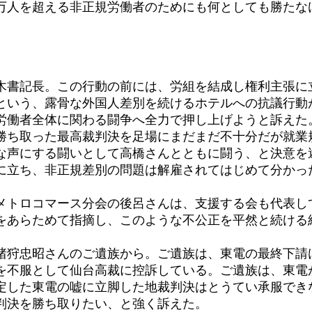
万人を超える非正規労働者のためにも何としても勝たな
書記長。この行動の前には、労組を結成し権利主張に
という、露骨な外国人差別を続けるホテルへの抗議行動
労働者全体に関わる闘争へ全力で押し上げようと訴えた
勝ち取った最高裁判決を足場にまだまだ不十分だが就業
な声にする闘いとして高橋さんとともに闘う、と決意を
立ち、非正規差別の問題は解雇されてはじめて分かっ
トロコマース分会の後呂さんは、支援する会も代表して
をあらためて指摘し、このような不公正を平然と続ける
狩忠昭さんのご遺族から。ご遺族は、東電の最終下請
を不服として仙台高裁に控訴している。ご遺族は、東電
定した東電の嘘に立脚した地裁判決はとうてい承服でき
判決を勝ち取りたい、と強く訴えた。