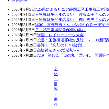
沖縄闘争
2026年8月5日
7.25県によるリニア静岡工区工事着工容
2026年8月5日
三里塚闘争60年の集い 佐藤幸子さんの
2026年8月5日
三里塚闘争60年の集い 柳川秀夫さんの
2026年8月5日
講演 菅野芳秀さん（令和の百姓一揆実行
2026年8月5日
７・25三里塚闘争60年の集い
2026年7月29日
米国 レイバーノーツ大会
2026年7月29日
投書：国旗損壊罪絶対反対「７・11新宿
2026年7月29日
書評：『忘却の引き揚げ史』
2026年7月29日
高橋哲哉さんの講演から
2026年7月29日
7.19 第16回「日の丸・君が代」問題
文
化
・
批
評
・
書
評