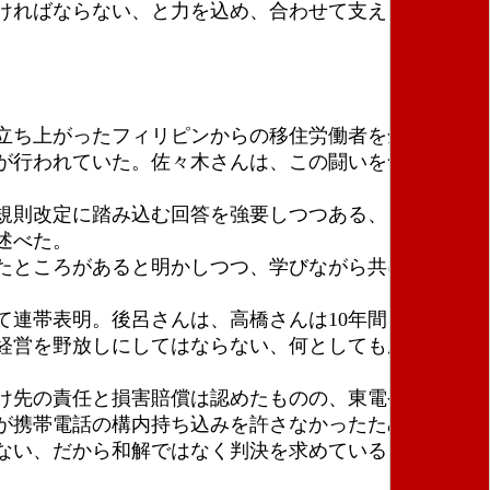
ければならない、と力を込め、合わせて支える会への
立ち上がったフィリピンからの移住労働者を全員解雇
が行われていた。佐々木さんは、この闘いを含めキス
。
規則改定に踏み込む回答を強要しつつある、と自らの
述べた。
たところがあると明かしつつ、学びながら共に差別に
連帯表明。後呂さんは、高橋さんは10年間ダブルワ
経営を野放しにしてはならない、何としても勝利を勝
け先の責任と損害賠償は認めたものの、東電や一時下
が携帯電話の構内持ち込みを許さなかったために救急
ない、だから和解ではなく判決を求めている、イチエ