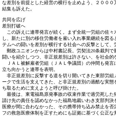
な差別を前提とした経営の横行を止めよう、２０００
結集も訴えた。
共同を広げ
差別打破へ
この訴えに連帯発言が続く。まず全統一労組の佐々木
し、新たに別の移住労働者を雇い入れ事業継続を図る
テムへの闘いを差別が横行する社会への反撃として、
郵政ユニオンからは中村書記長。労契法20条裁判で
闘いを紹介しつつ、非正規差別は許さない、を社会的
ＪＡＬ被解雇者労組（ＪＡＬ争議団）の仲間も発言に
立ち向かうと連帯を表明。
非正規差別に反撃する道を切り開いてきた東部労組メ
ークで生活を支えてきた、と非正規差別の過酷な実態
ち取るために支えようと呼び掛けた。
最後は、東電福島原発事故の収束作業で過労死した猪
請け先の責任を認めなかった福島地裁いわき支部判決
医療が間に合わなかった、その携帯持ち込み禁止を否
フの救急医療体制を正すためにも証拠に基づく公正な