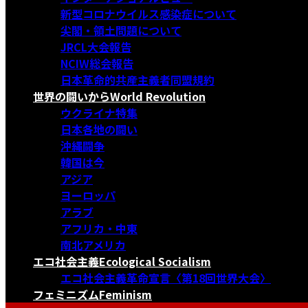
新型コロナウイルス感染症について
尖閣・領土問題について
JRCL大会報告
NCIW総会報告
日本革命的共産主義者同盟規約
世界の闘いから
World Revolution
ウクライナ特集
日本各地の闘い
沖縄闘争
韓国は今
アジア
ヨーロッパ
アラブ
アフリカ・中東
南北アメリカ
エコ社会主義
Ecological Socialism
エコ社会主義革命宣言〈第18回世界大会〉
フェミニズム
Feminism