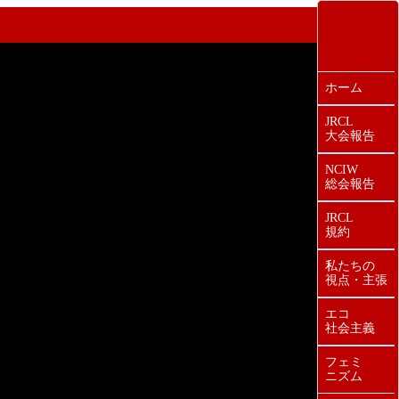
ホーム
JRCL
大会報告
NCIW
総会報告
JRCL
規約
私たちの
視点・主張
エコ
社会主義
フェミ
ニズム