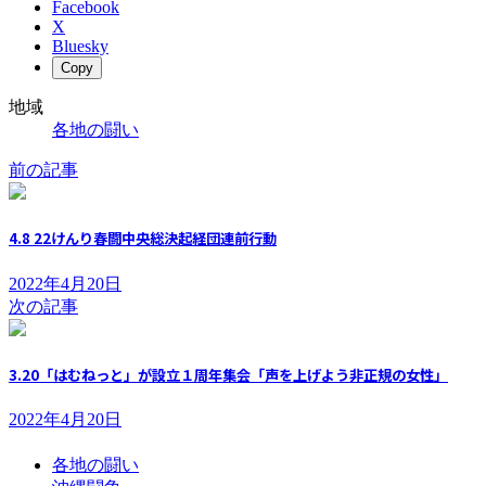
Facebook
X
Bluesky
Copy
地域
各地の闘い
前の記事
4.8 22けんり春闘中央総決起経団連前行動
2022年4月20日
次の記事
3.20「はむねっと」が設立１周年集会「声を上げよう非正規の女性」
2022年4月20日
各地の闘い