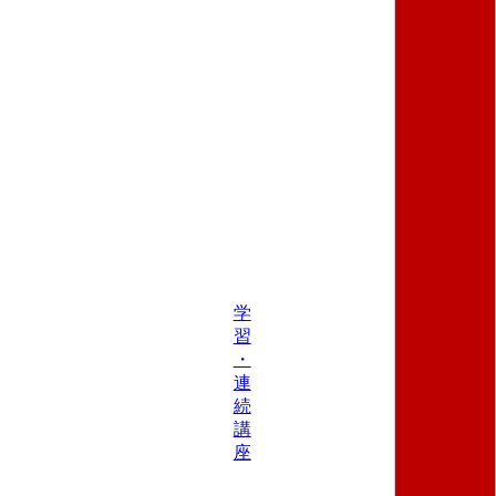
学
習
・
連
続
講
座