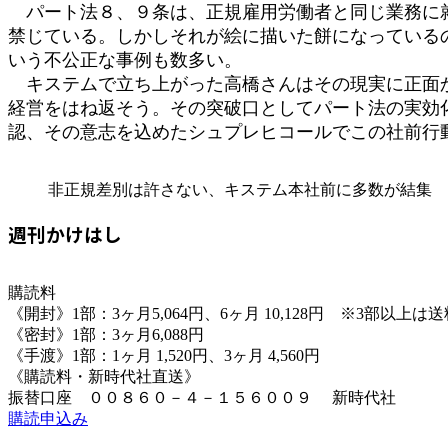
パート法８、９条は、正規雇用労働者と同じ業務に就
禁じている。しかしそれが絵に描いた餅になっている
いう不公正な事例も数多い。
キステムで立ち上がった高橋さんはその現実に正面か
経営をはね返そう。その突破口としてパート法の実効
認、その意志を込めたシュプレヒコールでこの社
非正規差別は許さない、キステム本社前に多数が結集
週刊かけはし
購読料
《開封》1部：3ヶ月5,064円、6ヶ月 10,128円 ※3部以上
《密封》1部：3ヶ月6,088円
《手渡》1部：1ヶ月 1,520円、3ヶ月 4,560円
《購読料・新時代社直送》
振替口座 ００８６０－４－１５６００９ 新時代社
購読申込み