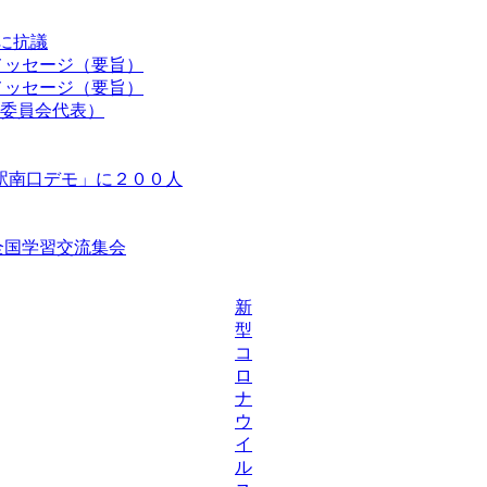
認に抗議
メッセージ（要旨）
メッセージ（要旨）
委員会代表）
駅南口デモ」に２００人
等全国学習交流集会
新
型
コ
ロ
ナ
ウ
イ
ル