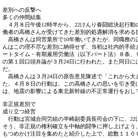
時
差別への反撃へ
:
多くの仲間結集
４月８日午後12時半から、22けんり春闘総決起行
働者の高橋さんが受けてきた差別的処遇解消を求める
高橋さんは同営業所で10年働いてきたが、同職務の
んはこの理不尽な差別に納得せず、当初は社内的手続
ートタイム・有期雇用労働法（以下パート法）８条、
の第１回口頭弁論が３月24日に行われた。また同日
だ。
高橋さんは３月24日の原告意見陳述で「これから大
た。４月８日の行動は、この高橋さんの思いを引き受
は、地震の影響による東北新幹線の不正常運行をおし
非正規差別で
成り立つ経営
行動は宮城合同労組の半崎副委員長司会の下に、22
そう、非正規の権利確立を中軸的闘争に押し上げよう
もつめかけ注目を集めたと紹介した上で、総数１１０