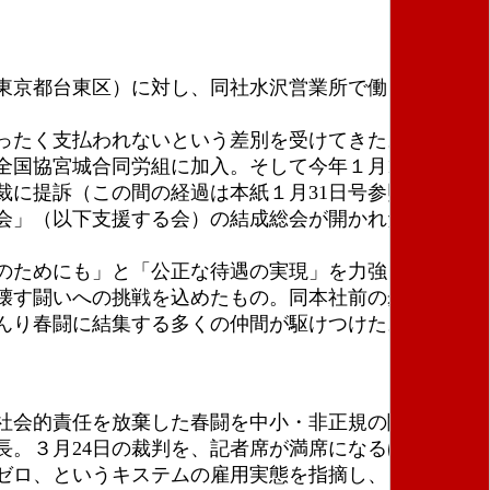
東京都台東区）に対し、同社水沢営業所で働く契約労
ったく支払われないという差別を受けてきた。高橋さ
国協宮城合同労組に加入。そして今年１月12日、パ
に提訴（この間の経過は本紙１月31日号参照）、そ
会」（以下支援する会）の結成総会が開かれたばかり
のためにも」と「公正な待遇の実現」を力強く訴え
壊す闘いへの挑戦を込めたもの。同本社前の歩道に
んり春闘に結集する多くの仲間が駆けつけた。
社会的責任を放棄した春闘を中小・非正規の闘いで覆
。３月24日の裁判を、記者席が満席になるほど報道
ゼロ、というキステムの雇用実態を指摘し、このよう