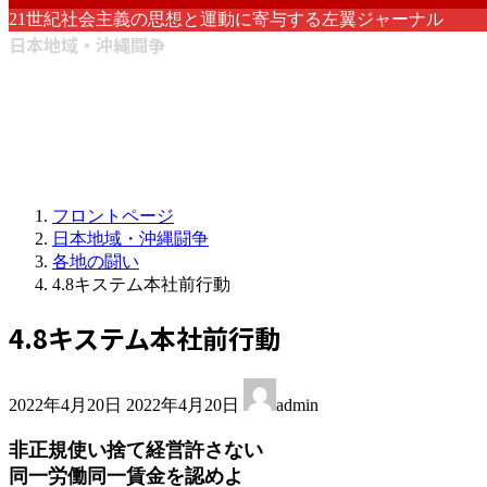
21世紀社会主義の思想と運動に寄与する左翼ジャーナル
日本地域・沖縄闘争
フロントページ
日本地域・沖縄闘争
各地の闘い
4.8キステム本社前行動
4.8キステム本社前行動
最
2022年4月20日
2022年4月20日
admin
終
更
非正規使い捨て経営許さない
新
同一労働同一賃金を認めよ
日