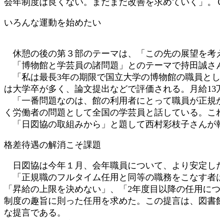
会年制度は良くない。まだまだ改善を求めていく」。
いろんな運動を始めたい
休憩の後の第３部のテーマは、「この先の展望を考
「博物館と学芸員の諸問題」とのテーマで持田誠さ
「私は最長3年の期限で国立大学の博物館の職員とし
は大学卒が多く、論文提出などで評価される。月給1
「一番問題なのは、館の利用者にとって職員が正規か
く労働者の問題として全国の学芸員と話している。こ
「日図協の取組みから」と題して西村彩枝子さんが
格差待遇の解消こそ課題
日図協は今年１月、会年職員について、より安定し
「正規職のフルタイム任用と同等の職務をこなす者
「昇給の上限を決めない」、「2年度目以降の任用に
制度の趣旨に則った任用を求めた。この提言は、図書
な提言である。