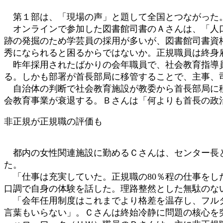
第１部は、「現場の声」と題して全国とつながった
オンラインで参加した図書館司書のＡさんは、「人口
跡の発掘のため学芸員の採用が多いが、図書館司書資
秀になられると困るからではないか。正規職員は終身
昨年採用されたばかりの会年職員で、社会教育指導員
る。しかも部署が首長部局に移管することで、主事、
自治体の判断で社会教育施設が教委から首長部局に移
会教育事業が衰退する。Ｂさんは「何よりも首長の政
非正規が正規職の評価も
都内の女性関連施設に勤めるＣさんは、センター長と
た。
「仕事は充実していた。正規職の80％程の仕事をし
口調で自身の体験を話した。理路整然とした無駄のな
「会年任用制度はこれまでより格差を温存し、フルタ
言葉もいらない」。Ｃさんは終始冷静に問題の核心を