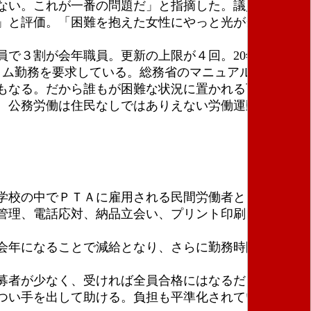
ない。これが一番の問題だ」と指摘した。議員立法と
」と評価。「困難を抱えた女性にやっと光が当たる」
で３割が会年職員。更新の上限が４回。20年働いた
イム勤務を要求している。総務省のマニュアルでは相談
もなる。だから誰もが困難な状況に置かれる可能性が
。公務労働は住民なしではありえない労働運動だ。会
学校の中でＰＴＡに雇用される民間労働者として事務
管理、電話応対、納品立会い、プリント印刷、コロナ
会年になることで減給となり、さらに勤務時間も減っ
募者が少なく、受ければ全員合格にはなるだろう。転
つい手を出して助ける。負担も平準化されていない。