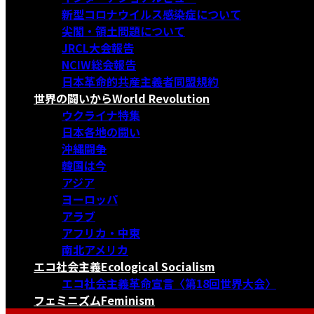
新型コロナウイルス感染症について
尖閣・領土問題について
JRCL大会報告
NCIW総会報告
日本革命的共産主義者同盟規約
世界の闘いから
World Revolution
ウクライナ特集
日本各地の闘い
沖縄闘争
韓国は今
アジア
ヨーロッパ
アラブ
アフリカ・中東
南北アメリカ
エコ社会主義
Ecological Socialism
エコ社会主義革命宣言〈第18回世界大会〉
フェミニズム
Feminism