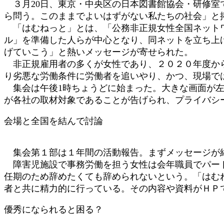
３月20日、東京・中央区の日本図書館協会・研修室
時
ら問う。このままでよいはずがない私たちの社会」と
:
「はむねっと」とは、「公務非正規女性全国ネットワ
ル」を準備した人らが中心となり、同ネットを立ち上
げていこう」と熱いメッセージが寄せられた。
非正規雇用者の多くが女性であり、２０２０年度から
り劣悪な労働条件に労働者を追いやり、かつ、現場で
集会は午後1時ちょうどに始まった。大きな画面が左
が各社の取材対象であることが告げられ、プライバシ
会場と全国を結んで討論
集会第１部は１年間の活動報告。まずメッセージが
障害児施設で事務労働を担う女性は会年職員でパート
任期のため辞めたくても辞められないという。「はむ
者と共に精力的に行っている。その内容や資料がＨＰ
優秀になられると困る？