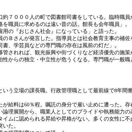
。
約７０００人の町で図書館司書をしている。臨時職員
格を職員に求めるのは遠い昔の話。館長も会年職員」。
雇用の『おじさん社会』になっている」と語った。
のＢさんが発言した。指導員とは社会教育主事の補佐
司書、学芸員などの専門職の存在は風前の灯だ」。
管されれば、観光振興や街づくりなど経済優先の施策
治性からの独立・中立性が危うくなる。専門職が一般職
いう立場の課長職。行政管理職として最前線で8年間
たが給料は60％程。嘱託の身分で雇い止めに遭った。存
い論理展開から、職業人としてのプライドや執務能力の
イムに認められる昇給や昇格がない。多くの女性に不
突いた。