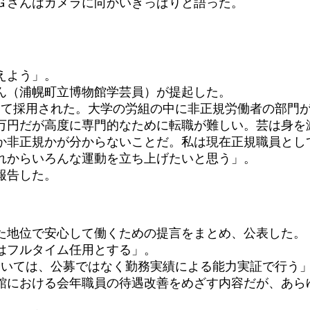
Ｇさんはカメラに向かいきっぱりと語った。
えよう」。
ん（浦幌町立博物館学芸員）が提起した。
て採用された。大学の労組の中に非正規労働者の部門
3万円だが高度に専門的なために転職が難しい。芸は身を
非正規かが分からないことだ。私は現在正規職員とし
れからいろんな運動を立ち上げたいと思う」。
報告した。
た地位で安心して働くための提言をまとめ、公表した。
はフルタイム任用とする」。
ついては、公募ではなく勤務実績による能力実証で行う
館における会年職員の待遇改善をめざす内容だが、あら