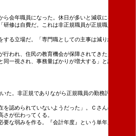
から会年職員になった。休日が多いと減収になる。遺
「研修は自費だ。これは非正規職員が正規職員より優
をする立場だ。「専門職としての主事は減り続けてい
が行われ、住民の教育機会が保障されてきた多様な社
と同一視され、事務量ばかりが増大する」と訴えた。
働いた。非正規でありながら正規職員の勤務評定もし
在を認められていないようだった」。Ｃさんは確かな
高さが伝わってくる。
必要な弱みを作る。『会計年度』という単年度を表す