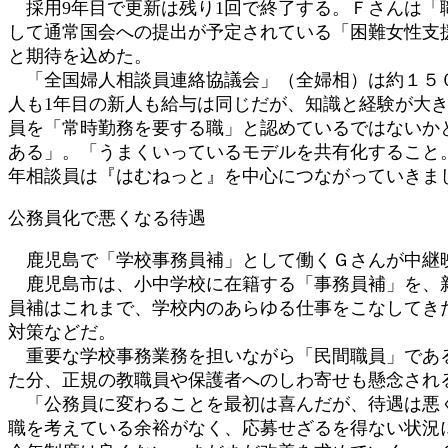
採用9年目で更新は残り1回で終了する。Ｆさんは「
して通常国会への提出が予定されている「困難女性支
と期待を込めた。
「全国婦人相談員連絡協議会」（全婦相）は約１５０
人も1年目の新人も給与は同じだが、知識と経験が大
員を「常時勤務を要する職」と認めているではないか
ある」。「うまくいっているモデルを共有化すること
年相談員は『はむねっと』を中心につながっていきま
公務員化で悪くなる待遇
鹿児島で「学校事務員補」として働くＧさんが中継
鹿児島市は、小中学校に在籍する「事務員補」を、新
員補はこれまで、学校内のあらゆる仕事をこなしてき
対策などだ。
重要な学校事務業務を担いながら「民間職員」である
た分、正規の教職員や保護者へのしわ寄せも懸念され
「公務員に変わることを最初は喜んだが、待遇は悪く
職を考えている余裕がなく、応募せざるを得ない状況