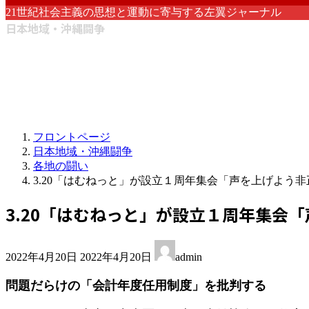
21世紀社会主義の思想と運動に寄与する左翼ジャーナル
日本地域・沖縄闘争
フロントページ
日本地域・沖縄闘争
各地の闘い
3.20「はむねっと」が設立１周年集会「声を上げよう
3.20「はむねっと」が設立１周年集会
最
2022年4月20日
2022年4月20日
admin
終
更
問題だらけの「会計年度任用制度」を批判する
新
日