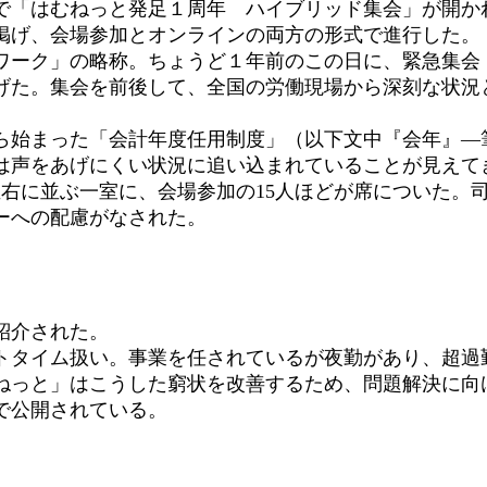
で「はむねっと発足１周年 ハイブリッド集会」が開か
掲げ、会場参加とオンラインの両方の形式で進行した。
ーク」の略称。ちょうど１年前のこの日に、緊急集会
げた。集会を前後して、全国の労働現場から深刻な状況
始まった「会計年度任用制度」（以下文中『会年』―
は声をあげにくい状況に追い込まれていることが見えて
右に並ぶ一室に、会場参加の15人ほどが席についた。
ーへの配慮がなされた。
紹介された。
タイム扱い。事業を任されているが夜勤があり、超過
ねっと」はこうした窮状を改善するため、問題解決に向
で公開されている。