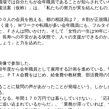
職場では自分たちが会年職員であることが知らされてい
援法案（仮称）」は、「私たちの努力が実を結んだもの
０人の会員を抱える。都の相談員は７、８割が正規職員
きく違う。Ｗワークや転職が多い会年職員にも、フルタ
と、Ｆさんは問いかけた。そして「女性の一生は90年に
。長寿への不安がある状態で、人々の支援ができるのか
しょう」と力を込めた。
映像で参加した。
年度から会年職員として雇用する計画を進めている。
た。ＰＴＡ会費をはじめ、給食費や教材費、部活費用の
ことに疑問の声があがったことが発端という。しかし
る。
なる。年間１７０万円では暮らしていけない」。「応
に追い込まれているからだ」。「業務が滞っていれば、