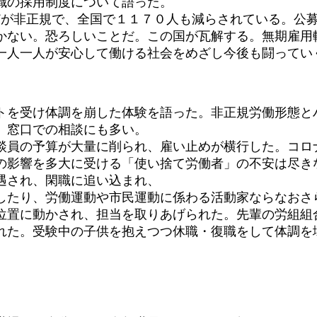
職の採用制度について語った。
が非正規で、全国で１１７０人も減らされている。公
かない。恐ろしいことだ。この国が瓦解する。無期雇用
一人一人が安心して働ける社会をめざし今後も闘ってい
を受け体調を崩した体験を語った。非正規労働形態と
、窓口での相談にも多い。
員の予算が大量に削られ、雇い止めが横行した。コロ
の影響を多大に受ける「使い捨て労働者」の不安は尽き
遇され、閑職に追い込まれ、
したり、労働運動や市民運動に係わる活動家ならなおさ
位置に動かされ、担当を取りあげられた。先輩の労組組
れた。受験中の子供を抱えつつ休職・復職をして体調を