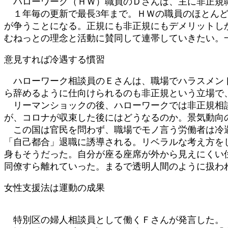
ハローワーク（ＨＷ）職員のＤさんは、主に非正規
１年毎の更新で最長3年まで。ＨＷの職員のほとんど
が争うことになる。正規にも非正規にもデメリットし
むねっとの理念と活動に賛同して連帯していきたい。
意見すれば冷遇する慣習
ハローワーク相談員のＥさんは、職場でハラスメント
ら辞めるように仕向けられるのも非正規という立場で
リーマンショックの後、ハローワークでは非正規相談
が、コロナが収束した後にはどうなるのか。景気動向
この国は官民を問わず、職場でモノ言う労働者は冷
「自己都合」退職に誘導される。リベラルな考え方を
身もそうだった。自分が座る座席が外から見えにくい
同僚すら離れていった。まるで透明人間のように扱わ
女性支援法は運動の成果
特別区の婦人相談員として働くＦさんが発言した。