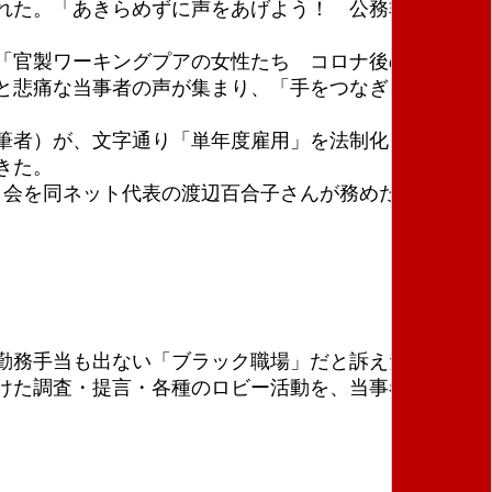
れた。「あきらめずに声をあげよう！ 公務非正規か
「官製ワーキングプアの女性たち コロナ後のリア
と悲痛な当事者の声が集まり、「手をつなぎ、声をあ
筆者）が、文字通り「単年度雇用」を法制化した、よ
きた。
司会を同ネット代表の渡辺百合子さんが務めた。本集会
勤務手当も出ない「ブラック職場」だと訴えた。年度
けた調査・提言・各種のロビー活動を、当事者や賛同