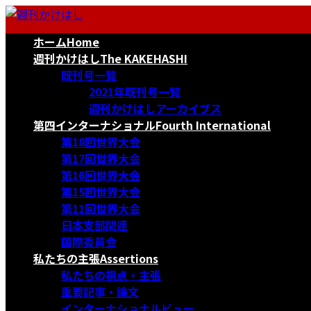
コ
ナ
ン
ビ
ホーム
Home
テ
ゲ
ン
ー
週刊かけはし
The KAKEHASHI
ツ
シ
既刊号一覧
へ
ョ
2021年既刊号一覧
ス
ン
週刊かけはしアーカイブス
キ
に
第四インターナショナル
Fourth International
ッ
移
第18回世界大会
プ
動
第17回世界大会
第16回世界大会
第15回世界大会
第11回世界大会
日本支部関連
国際委員会
私たちの主張
Assertions
私たちの視点・主張
重要記事・論文
インターナショナルビュー