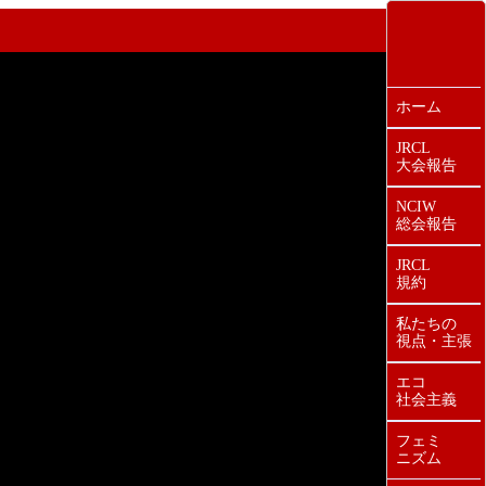
ホーム
JRCL
大会報告
NCIW
総会報告
JRCL
規約
私たちの
視点・主張
エコ
社会主義
フェミ
ニズム