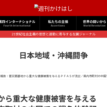
第四インターナショナル
私たちの主張
世界の闘いから
Fourth International
Assertions
World Revolution
21世紀社会主義の思想と運動に寄与する左翼ジャーナル
日本地域・沖縄闘争
縄報告：普天間基地から重大な健康被害を与えるＰＦＡＳが流出／県内市町村の中国
から重大な健康被害を与える