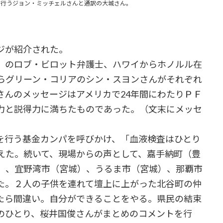
。講演を行うジョン・ミッチェルさんと通訳の大城さん。
ジが紹介された。
』のロブ・ビロット弁護士、ハワイからホノルル在
らグリーン・コリアのシン・スヨンさんがそれぞれ
さんのメッセージはアメリカで24年間にわたりＰＦ
力と説得力に満ちたものであった。（文末にメッセ
行う基金カンパを呼びかけ、「血液検査はひとり
えた。続いて、現場からの声として、嘉手納町（豊
）、宜野湾市（宮城）、うるま市（宮城）、那覇市
た。２人の子供を連れて壇上に上がった北谷町の仲
たら間違い。自分ができることをやる。県民の結束
のひとり、桜井国俊さんがまとめのコメントを行