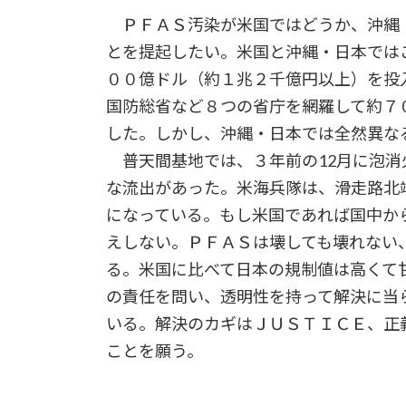
ＰＦＡＳ汚染が米国ではどうか、沖縄
とを提起したい。米国と沖縄・日本では
００億ドル（約１兆２千億円以上）を投
国防総省など８つの省庁を網羅して約７
した。しかし、沖縄・日本では全然異な
普天間基地では、３年前の12月に泡消
な流出があった。米海兵隊は、滑走路北
になっている。もし米国であれば国中か
えしない。ＰＦＡＳは壊しても壊れない
る。米国に比べて日本の規制値は高くて
の責任を問い、透明性を持って解決に当
いる。解決のカギはＪＵＳＴＩＣＥ、正
ことを願う。