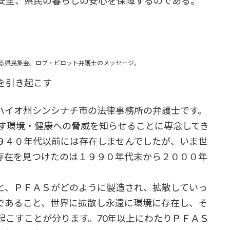
安全、県民の暮らしの安心を保障するのである。
のちを守る県民集会。ロブ・ビロット弁護士のメッセージ。
を引き起こす
イオ州シンシナチ市の法律事務所の弁護士です。
らす環境・健康への脅威を知らせることに専念してき
９４０年代以前には存在しませんでしたが、いま世
存在を見つけたのは１９９０年代末から２０００年
、ＰＦＡＳがどのように製造され、拡散していっ
であること、世界に拡散し永遠に環境に存在し、そ
起こすことが分ります。70年以上にわたりＰＦＡＳ