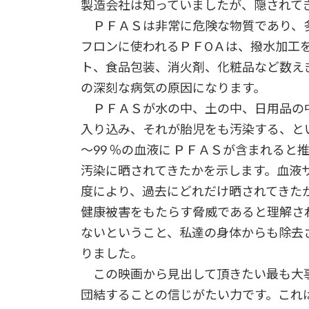
製造会社は知っていましたが、隠されて
ＰＦＡＳは非常に危険な物質であり、多
フロンに使われるＰＦОＡは、撥水加工
ト、食品包装、消火剤、化粧品など数え
の深刻な病気の原因になります。
ＰＦＡＳが水の中、土の中、日用品の
入り込み、それが胎児をも汚染する、と
～99 ％の血液に ＰＦＡＳが含まれる
汚染に晒されてきたかを示します。血液
度により、過去にどれだけ晒されてきた
健康被害をもたらす脅威であると理解さ
ないということ、私達の身体からも除去
りました。
この映画から見出して頂きたい最も大事
団結することの信じがたい力です。これ