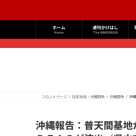
コ
ナ
ン
ビ
テ
ゲ
ン
ー
ホーム
週刊かけはし
ツ
シ
Home
The KAKEHASHI
へ
ョ
ス
ン
キ
に
ッ
移
プ
動
フロントページ
日本地域・沖縄闘争
沖縄闘争
沖
沖縄報告：普天間基地