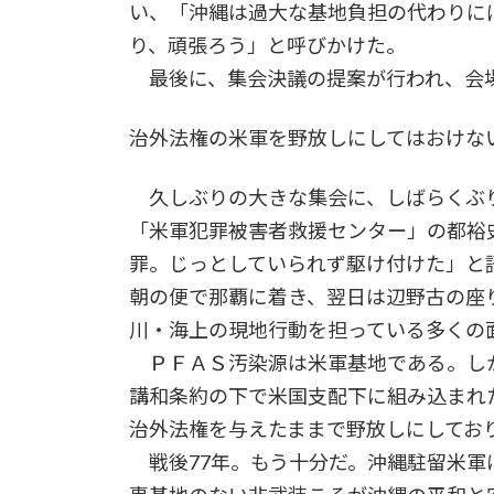
い、「沖縄は過大な基地負担の代わりに
り、頑張ろう」と呼びかけた。
最後に、集会決議の提案が行われ、会
治外法権の米軍を野放しにしてはおけな
久しぶりの大きな集会に、しばらくぶ
「米軍犯罪被害者救援センター」の都裕
罪。じっとしていられず駆け付けた」と
朝の便で那覇に着き、翌日は辺野古の座
川・海上の現地行動を担っている多くの
ＰＦＡＳ汚染源は米軍基地である。し
講和条約の下で米国支配下に組み込まれ
治外法権を与えたままで野放しにしてお
戦後77年。もう十分だ。沖縄駐留米軍