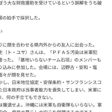
ぼう大な財政援助を受けているという誤解をうち破
場の拍手で採択した。
い
りに顔を合わせる県内外からの友人に出会った。
史（ト・ユサ）さんは、「ＰＦＡＳ汚染は米軍犯
語った。「基地いらないチーム石垣」のメンバーも
り込みに参加した。会場には、辺野古・安和・塩
面々が顔を見せた。
かし、日米地位協定・安保条約・サンフランシスコ
た日本政府は当事者能力を喪失してしまい、米軍に
り、何の手立てもできない。
は撤退せよ。沖縄には米軍も自衛隊もいらない。軍