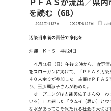
ＰＦＡＳが流出／県内
を読む（68）
最
2022年4月27日
2022年4月27日
adm
終
更
汚染当事者の責任で浄化を
新
日
時
沖縄 Ｋ・Ｓ 4月24日
:
４月10日（日）午後２時から、宜野湾
をスローガンに掲げて、「ＰＦＡＳ汚染
４０人余りが参加した。主催はＰＦＡＳ
り、玉那覇淑子さんが務めた。
オープニングは古謝美佐子さんの「わ
いる）」と題した「ウムイ（思い）とウ
な水があってこそ保たれる社会の大切さ