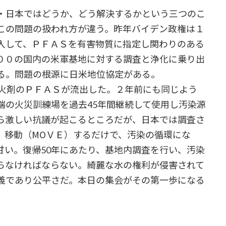
・日本ではどうか、どう解決するかという三つのこ
この問題の扱われ方が違う。昨年バイデン政権は１
入して、ＰＦＡＳを有害物質に指定し関わりのある
００の国内の米軍基地に対する調査と浄化に乗り出
る。問題の根源に日米地位協定がある。
火剤のＰＦＡＳが流出した。２年前にも同じよう
端の火災訓練場を過去45年間継続して使用し汚染源
ら激しい抗議が起こるところだが、日本では調査さ
、移動（МОＶＥ）するだけで、汚染の循環にな
甘い。復帰50年にあたり、基地内調査を行い、汚染
らなければならない。綺麗な水の権利が侵害されて
義であり公平さだ。本日の集会がその第一歩になる