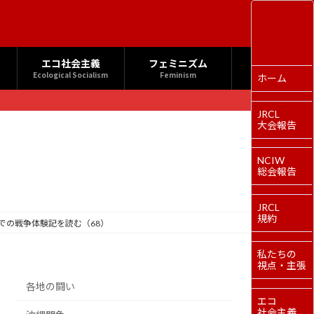
エコ社会主義
フェミニズム
Ecological Socialism
Feminism
ホーム
JRCL
大会報告
NCIW
総会報告
JRCL
規約
での戦争体験記を読む（68）
私たちの
視点・主張
各地の闘い
エコ
社会主義