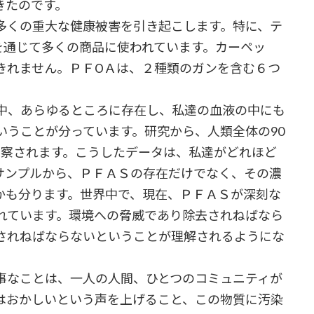
きたのです。
くの重大な健康被害を引き起こします。特に、テ
を通じて多くの商品に使われています。カーペッ
きれません。ＰＦОＡは、２種類のガンを含む６つ
中、あらゆるところに存在し、私達の血液の中にも
いうことが分っています。研究から、人類全体の90
と推察されます。こうしたデータは、私達がどれほど
サンプルから、ＰＦＡＳの存在だけでなく、その濃
かも分ります。世界中で、現在、ＰＦＡＳが深刻な
れています。環境への脅威であり除去されねばなら
されねばならないということが理解されるようにな
なことは、一人の人間、ひとつのコミュニティが
はおかしいという声を上げること、この物質に汚染