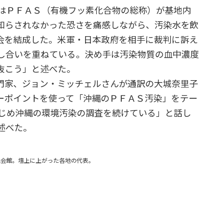
日はＰＦＡＳ（有機フッ素化合物の総称）が基地内
知らされなかった恐さを痛感しながら、汚染水を飲
会を結成した。米軍・日本政府を相手に裁判に訴え
し合いを重ねている。決め手は汚染物質の血中濃度
抜こう」と述べた。
門家、ジョン・ミッチェルさんが通訳の大城奈里子
ーポイントを使って「沖縄のＰＦＡＳ汚染」をテー
はじめ沖縄の環境汚染の調査を続けている」と話し
述べた。
野湾市民会館。壇上に上がった各地の代表。