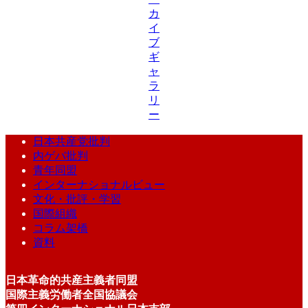
カ
イ
ブ
ギ
ャ
ラ
リ
ー
日本共産党批判
内ゲバ批判
青年同盟
インターナショナルビュー
文化・批評・学習
国際組織
コラム架橋
資料
日本革命的共産主義者同盟
国際主義労働者全国協議会