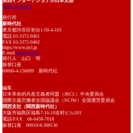
第四インターナショナル日本支部
https://jrcl.info/
発行所
新時代社
東京都渋谷区初台1-50-4-103
電話 03-3372-9401
FAX 03-3372-9402
https://www.jrcl.jp
E-mail
info@jrcl.jp
発行人 山口 明
振替口座
00860-4-156009 新時代社
編集
日本革命的共産主義者同盟（JRCL）中央委員会
国際主義労働者全国協議会（NCIW）全国運営委員会
関西支社（関西新時代社）
大阪市福島区福島7-16-10吉村ビル203
電話/FAX 06-6458-7018
振替口座 00910-8-308136