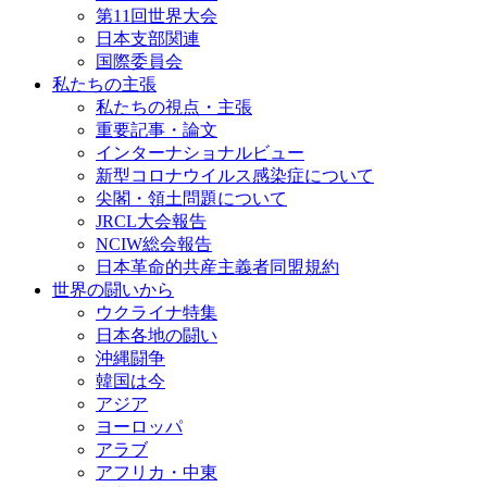
第11回世界大会
日本支部関連
国際委員会
私たちの主張
私たちの視点・主張
重要記事・論文
インターナショナルビュー
新型コロナウイルス感染症について
尖閣・領土問題について
JRCL大会報告
NCIW総会報告
日本革命的共産主義者同盟規約
世界の闘いから
ウクライナ特集
日本各地の闘い
沖縄闘争
韓国は今
アジア
ヨーロッパ
アラブ
アフリカ・中東