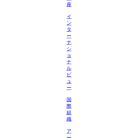
座
イ
ン
タ
ー
ナ
シ
ョ
ナ
ル
ビ
ュ
ー
国
際
組
織
ア
ー