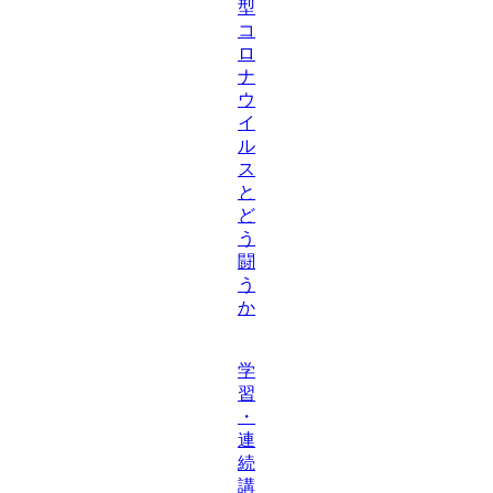
型
コ
ロ
ナ
ウ
イ
ル
ス
と
ど
う
闘
う
か
学
習
・
連
続
講