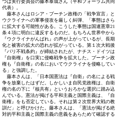
つは実行委員会の藤本泰成さん（平和フォーラム共同
代表）。
藤本さんはロシア・プーチン政権の「戦争宣言」と
ウクライナへの軍事侵攻を厳しく糾弾、「事態はさら
に拡大する可能性がある。こうした事態は国連憲章21
条４項に明白に違反するものだ。もちろん世界中から
『ウクライナがんばれ』の声が上がっているが、長期
化と被害の拡大の恐れが拡がっている。第１次大戦後
『パリ不戦条約』が締結されたが、ナチス・ドイツは
『自衛権』を口実に侵略戦争を拡大した。プーチン政
権も『自衛権』の名においてウクライナを侵略してい
る」と強調した。
藤本さんは、「日本国憲法は『自衛』の名による戦
争を放棄したはずだ。しかしいま自民党政権は、自衛
権の名の下に『核共有』というおろかな選択に踏み込
んでいる。憲法が掲げる平和主義と国際主義は、『自
衛権』をも否定している。それは第２次世界大戦の教
訓だ」と呼びかけた。藤本さんは、「憲法が掲げる絶
対的平和主義と国際主義の意義をあらためて確認する