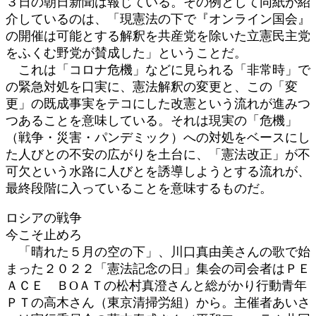
３日の朝日新聞は報じている。その例として同紙が紹
介しているのは、「現憲法の下で『オンライン国会』
の開催は可能とする解釈を共産党を除いた立憲民主党
をふくむ野党が賛成した」ということだ。
これは「コロナ危機」などに見られる「非常時」で
の緊急対処を口実に、憲法解釈の変更と、この「変
更」の既成事実をテコにした改憲という流れが進みつ
つあることを意味している。それは現実の「危機」
（戦争・災害・パンデミック）への対処をベースにし
た人びとの不安の広がりを土台に、「憲法改正」が不
可欠という水路に人びとを誘導しようとする流れが、
最終段階に入っていることを意味するものだ。
ロシアの戦争
今こそ止めろ
「晴れた５月の空の下」、川口真由美さんの歌で始
まった２０２２「憲法記念の日」集会の司会者はＰＥ
ＡＣＥ ＢОＡＴの松村真澄さんと総がかり行動青年
ＰＴの高木さん（東京清掃労組）から。主催者あいさ