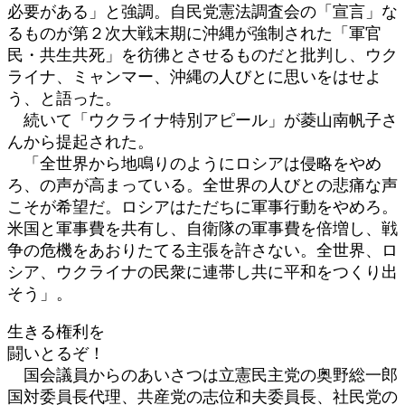
必要がある」と強調。自民党憲法調査会の「宣言」な
るものが第２次大戦末期に沖縄が強制された「軍官
民・共生共死」を彷彿とさせるものだと批判し、ウク
ライナ、ミャンマー、沖縄の人びとに思いをはせよ
う、と語った。
続いて「ウクライナ特別アピール」が菱山南帆子さ
んから提起された。
「全世界から地鳴りのようにロシアは侵略をやめ
ろ、の声が高まっている。全世界の人びとの悲痛な声
こそが希望だ。ロシアはただちに軍事行動をやめろ。
米国と軍事費を共有し、自衛隊の軍事費を倍増し、戦
争の危機をあおりたてる主張を許さない。全世界、ロ
シア、ウクライナの民衆に連帯し共に平和をつくり出
そう」。
生きる権利を
闘いとるぞ！
国会議員からのあいさつは立憲民主党の奥野総一郎
国対委員長代理、共産党の志位和夫委員長、社民党の