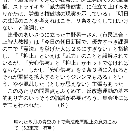
捕、ストライキを『威力業務妨害』に仕立て上げるあ
りかたは、労働３権破壊の現実を示している」「明日
の生活のことを考えればこそ、９条をなくしてはいけ
ない」と強調した。
連帯のあいさつに立った中野晃一さん（市民連合・
上智大教授）は「今日の朝日新聞で、優先すべき課題
の中で『憲法』を挙げた人は２％にすぎない」と指摘
し、「『抑止』といえば『武力』のことと誤解されて
いるが、『安心供与』と『抑止』がセットでなければ
ならない。しかし『安心供与』を９条３項に入れると
それが軍備を拡大するというジレンマもある」とい
う、やや混乱した（としか思えない）主張もあった。
このあたりの問題点もふくめて、反改憲運動の基本
的あり方のいっそうの論議が必要だろう。集会後には
デモも行われた。 （Ｋ）
晴れた５月の青空の下で憲法改悪阻止の意気こめ
て（5.3東京・有明）