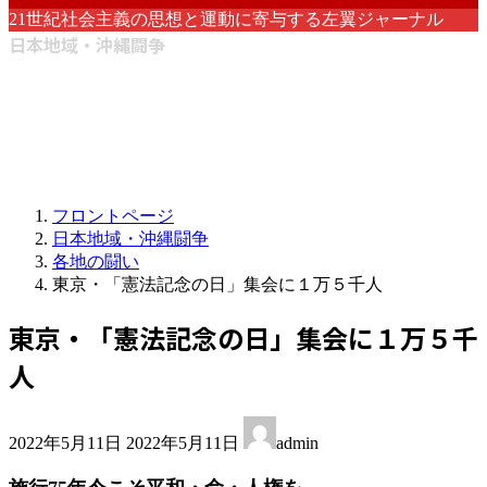
21世紀社会主義の思想と運動に寄与する左翼ジャーナル
日本地域・沖縄闘争
フロントページ
日本地域・沖縄闘争
各地の闘い
東京・「憲法記念の日」集会に１万５千人
東京・「憲法記念の日」集会に１万５千
人
最
2022年5月11日
2022年5月11日
admin
終
更