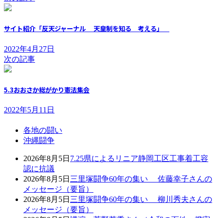
サイト紹介「反天ジャーナル 天皇制を知る 考える」
2022年4月27日
次の記事
5.3おおさか総がかり憲法集会
2022年5月11日
各地の闘い
沖縄闘争
2026年8月5日
7.25県によるリニア静岡工区工事着工容
認に抗議
2026年8月5日
三里塚闘争60年の集い 佐藤幸子さんの
メッセージ（要旨）
2026年8月5日
三里塚闘争60年の集い 柳川秀夫さんの
メッセージ（要旨）