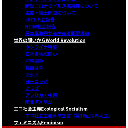
新型コロナウイルス感染症について
尖閣・領土問題について
JRCL大会報告
NCIW総会報告
日本革命的共産主義者同盟規約
世界の闘いから
World Revolution
ウクライナ特集
日本各地の闘い
沖縄闘争
韓国は今
アジア
ヨーロッパ
アラブ
アフリカ・中東
南北アメリカ
エコ社会主義
Ecological Socialism
エコ社会主義革命宣言〈第18回世界大会〉
フェミニズム
Feminism