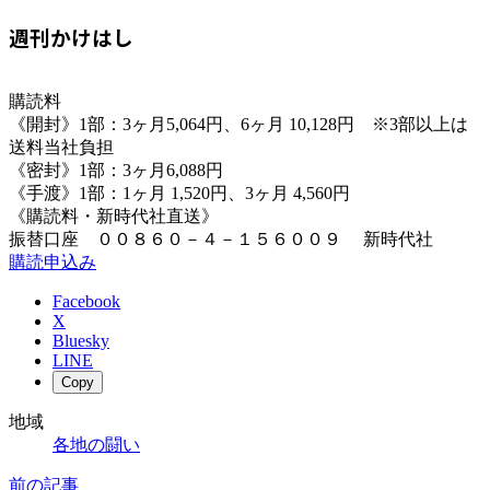
週刊かけはし
購読料
《開封》1部：3ヶ月5,064円、6ヶ月 10,128円 ※3部以上は
送料当社負担
《密封》1部：3ヶ月6,088円
《手渡》1部：1ヶ月 1,520円、3ヶ月 4,560円
《購読料・新時代社直送》
振替口座 ００８６０－４－１５６００９ 新時代社
購読申込み
Facebook
X
Bluesky
LINE
Copy
地域
各地の闘い
前の記事