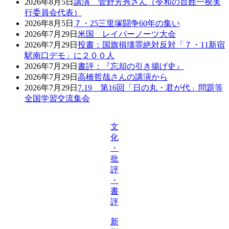
2026年8月5日
講演 菅野芳秀さん（令和の百姓一揆実
行委員会代表）
2026年8月5日
７・25三里塚闘争60年の集い
2026年7月29日
米国 レイバーノーツ大会
2026年7月29日
投書：国旗損壊罪絶対反対「７・11新宿
駅南口デモ」に２００人
2026年7月29日
書評：『忘却の引き揚げ史』
2026年7月29日
高橋哲哉さんの講演から
2026年7月29日
7.19 第16回「日の丸・君が代」問題等
全国学習交流集会
文
化
・
批
評
・
書
評
新