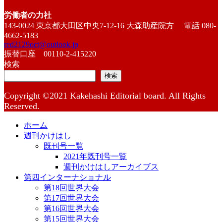
労働者の力社
143-0024 東京都大田区中央7-12-16 大森助産院方 電話 080-
4662-5183
red2129oct@outlook.jp
振替口座 00110-2-415220
検索
検索
Copyright ©2021 Kakehashi Editorial board. All Rights
Reserved.
ホーム
週刊かけはし
既刊号一覧
2021年既刊号一覧
週刊かけはしアーカイブス
第四インターナショナル
第18回世界大会
第17回世界大会
第16回世界大会
第15回世界大会