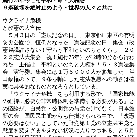
施行75年今こそ平和・命・人権を
新
９条破壊を絶対止めよう・世界の人々と共に
日
時
ウクライナ危機
:
と改憲の大宣伝
５月３日の「憲法記念の日」、東京都江東区の有明
防災公園で、恒例となった「憲法記念の日」集会（改
憲発議許さない！守ろう平和といのちとくらし ２０
２２憲法大集会 祝！施行75年）が12時30分から行わ
れた。主催は「平和といのちと人権を！５・３憲法集
会」実行委。集会には１万５０００人が参加した。岸
田政権の下で、９条を軸にした憲法改悪への動きは確
実に具体的なものとなろうとしている。
「ウクライナ危機」をも利用する形で、「国家機能
の維持に必要な非常時体制を準備する必要がある」と
の議論が、自民党・公明党の与党だけでなく、日本維
新の会、国民民主党からも仕掛けられる中で、「改憲
の必要はない」としていた野党第１党の立憲民主党も
態度を変えざるをえない状況に入りつつある、と５月