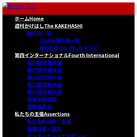
コ
ナ
ン
ビ
ホーム
Home
テ
ゲ
ン
ー
週刊かけはし
The KAKEHASHI
ツ
シ
既刊号一覧
へ
ョ
2021年既刊号一覧
ス
ン
週刊かけはしアーカイブス
キ
に
第四インターナショナル
Fourth International
ッ
移
第18回世界大会
プ
動
第17回世界大会
第16回世界大会
第15回世界大会
第11回世界大会
日本支部関連
国際委員会
私たちの主張
Assertions
私たちの視点・主張
重要記事・論文
インターナショナルビュー