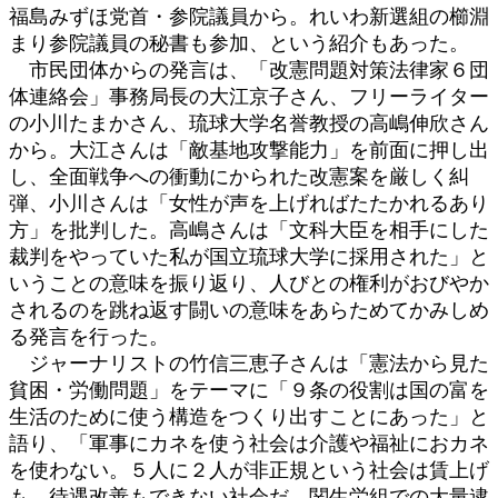
福島みずほ党首・参院議員から。れいわ新選組の櫛淵
まり参院議員の秘書も参加、という紹介もあった。
市民団体からの発言は、「改憲問題対策法律家６団
体連絡会」事務局長の大江京子さん、フリーライター
の小川たまかさん、琉球大学名誉教授の高嶋伸欣さん
から。大江さんは「敵基地攻撃能力」を前面に押し出
し、全面戦争への衝動にかられた改憲案を厳しく糾
弾、小川さんは「女性が声を上げればたたかれるあり
方」を批判した。高嶋さんは「文科大臣を相手にした
裁判をやっていた私が国立琉球大学に採用された」と
いうことの意味を振り返り、人びとの権利がおびやか
されるのを跳ね返す闘いの意味をあらためてかみしめ
る発言を行った。
ジャーナリストの竹信三恵子さんは「憲法から見た
貧困・労働問題」をテーマに「９条の役割は国の富を
生活のために使う構造をつくり出すことにあった」と
語り、「軍事にカネを使う社会は介護や福祉におカネ
を使わない。５人に２人が非正規という社会は賃上げ
も、待遇改善もできない社会だ。関生労組での大量逮