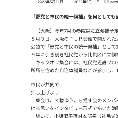
最
2022年5月11日
2022年5月11日
adm
終
更
「野党と市民の統一候補」を何としても
新
日
時
【大阪】今年7月の参院選に立候補予定
:
５月３日、大阪のＰＬＰ会館で開かれた
公認で「野党と市民の統一候補」として
９年に引き続き社民党から比例区に立候
キックオフ集会には、社民党近畿ブロ
所属を含めた自治体議員などが参加し、
市民が共同で
押し上げよう
集会は、大椿ゆうこを推す会のメンバ
ける思いをインタビュー形式で描いた動
続いて、小坂淑子選対本部長（社民党