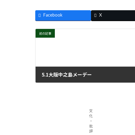
Facebook
X
前の記事
5.1大阪中之島メーデー
2022年5月11日
文
化
・
批
評