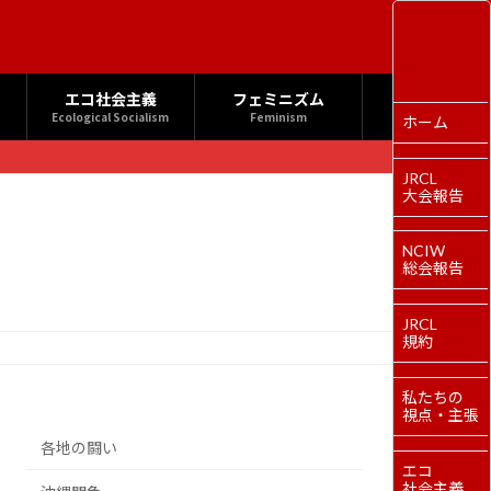
エコ社会主義
フェミニズム
Ecological Socialism
Feminism
ホーム
JRCL
大会報告
NCIW
総会報告
JRCL
規約
私たちの
視点・主張
各地の闘い
エコ
社会主義