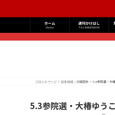
コ
ナ
ン
ビ
テ
ゲ
ン
ー
ホーム
週刊かけはし
ツ
シ
Home
The KAKEHASHI
へ
ョ
ス
ン
キ
に
ッ
移
プ
動
フロントページ
日本地域・沖縄闘争
5.3参院選・大
5.3参院選・大椿ゆう