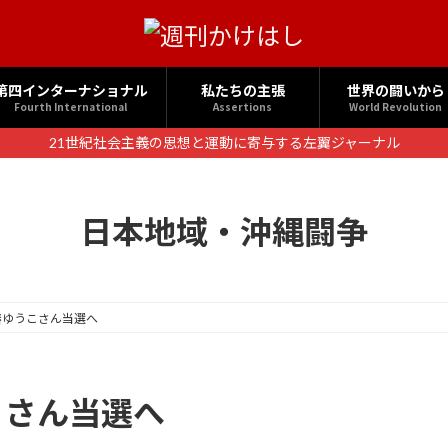
第四インターナショナル
私たちの主張
世界の闘いから
Fourth International
Assertions
World Revolution
21世紀社会主義の思想と運動に寄与する左翼ジャーナル
日本地域・沖縄闘争
椿ゆうこさん当選へ
こさん当選へ