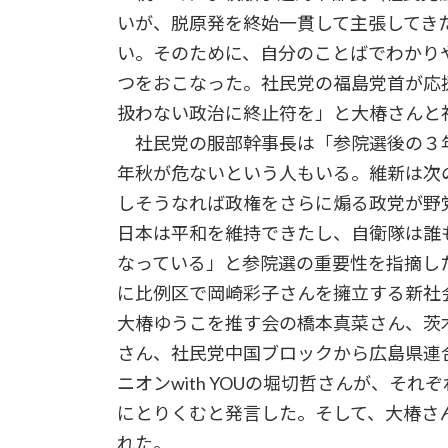
いが、脱原発を終始一貫して主張してき
い。そのために、自分のことばでわかり
つをおこなった。社民党の福島党首が応
扱わない政治に終止符を」と大椿さんと
社民党の服部幹事長は「参院選後の３
年秋が危ないという人もいる。維新は次
しそうなれば政権をさらに煽る政党が野
日本は平和を維持できたし、自衛隊は誰
なっている」と参院選の重要性を指摘し
に比例区で岡崎彩子さんを擁立する新社
大椿ゆうこを推す会の橋本真菜さん、茨
さん、社民党中国ブロックから広島県連
ニオンwith YOUの堀切哲さんが、そ
にとりくむと発言した。そして、大椿さ
れた。