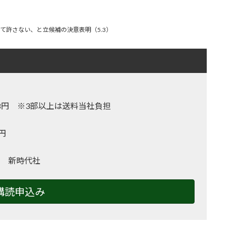
て許さない、と立候補の決意表明（5.3）
,128円 ※3部以上は送料当社負担
0円
 新時代社
購読申込み