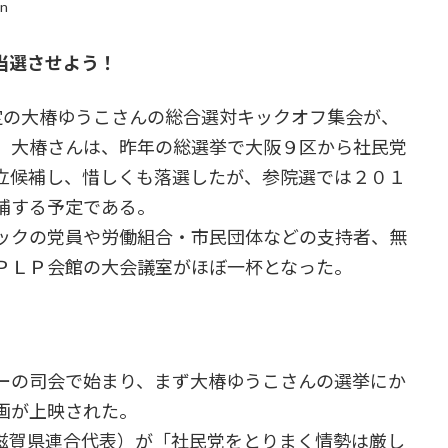
in
当選させよう！
の大椿ゆうこさんの総合選対キックオフ集会が、
。大椿さんは、昨年の総選挙で大阪９区から社民党
立候補し、惜しくも落選したが、参院選では２０１
補する予定である。
ックの党員や労働組合・市民団体などの支持者、無
ＰＬＰ会館の大会議室がほぼ一杯となった。
ーの司会で始まり、まず大椿ゆうこさんの選挙にか
画が上映された。
滋賀県連合代表）が「社民党をとりまく情勢は厳し