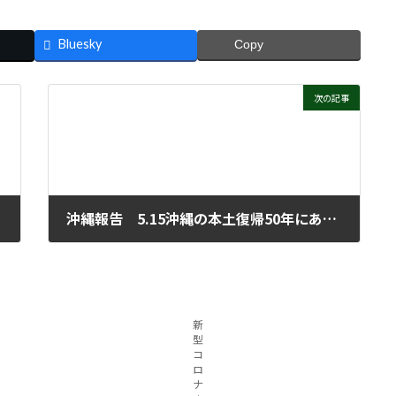
Bluesky
Copy
次の記事
沖縄報告 5.15沖縄の本土復帰50年にあたって
2022年5月11日
新
型
コ
ロ
ナ