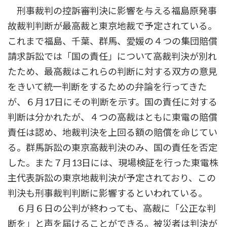
刑事裁判の控訴審判決に影響を与える福島原発事
故裁判判断が最高裁と東京地裁で予定されている。
これまで福島、千葉、群馬、愛媛の４つの集団賠償
請求訴訟では「国の責任」について高裁判決が別れ
たため、最高裁はこれらの判断に対する双方の意見
をきいて統一判断をするための弁論を行ってきた
が、６月17日にその判断を示す。国の責任に対する
判断は分かれたが、４つの高裁はともに東電の賠償
責任は認め、地裁判決を上回る額の賠償を命じてい
る。群馬訴訟の東京高裁判決のみ、国の責任を否定
した。また７月13日には、現場検証を行った東電株
主代表訴訟の東京地裁判決が予定されており、この
判決も刑事裁判判断に影響するといわれている。
６月６日の公判が終わっても、高裁に「公正な判
断を」と声を届けることができる。被災者は判決が