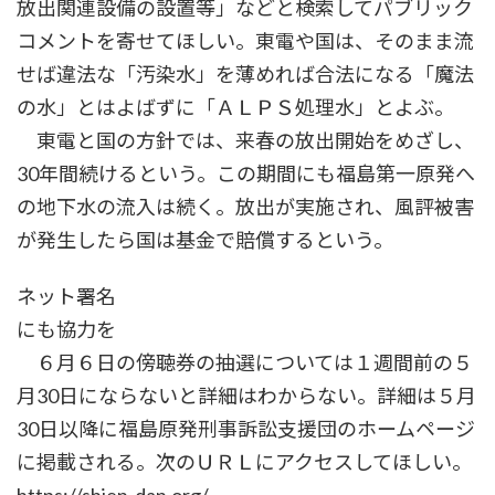
放出関連設備の設置等」などと検索してパブリック
コメントを寄せてほしい。東電や国は、そのまま流
せば違法な「汚染水」を薄めれば合法になる「魔法
の水」とはよばずに「ＡＬＰＳ処理水」とよぶ。
東電と国の方針では、来春の放出開始をめざし、
30年間続けるという。この期間にも福島第一原発へ
の地下水の流入は続く。放出が実施され、風評被害
が発生したら国は基金で賠償するという。
ネット署名
にも協力を
６月６日の傍聴券の抽選については１週間前の５
月30日にならないと詳細はわからない。詳細は５月
30日以降に福島原発刑事訴訟支援団のホームページ
に掲載される。次のＵＲＬにアクセスしてほしい。