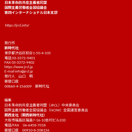
日本革命的共産主義者同盟
国際主義労働者全国協議会
第四インターナショナル日本支部
https://jrcl.info/
発行所
新時代社
東京都渋谷区初台1-50-4-103
電話 03-3372-9401
FAX 03-3372-9402
https://www.jrcl.jp
E-mail
info@jrcl.jp
発行人 山口 明
振替口座
00860-4-156009 新時代社
編集
日本革命的共産主義者同盟（JRCL）中央委員会
国際主義労働者全国協議会（NCIW）全国運営委員会
関西支社（関西新時代社）
大阪市福島区福島7-16-10吉村ビル203
電話/FAX 06-6458-7018
振替口座 00910-8-308136