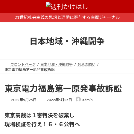
コ
ナ
ン
ビ
テ
ゲ
21世紀社会主義の思想と運動に寄与する左翼ジャーナル
ン
ー
ツ
シ
へ
ョ
日本地域・沖縄闘争
ス
ン
キ
に
ッ
移
プ
動
フロントページ
日本地域・沖縄闘争
各地の闘い
東京電力福島第一原発事故訴訟
東京電力福島第一原発事故訴訟
最
2022年5月25日
2022年5月25日
admin
終
更
東京高裁は１審判決を破棄し
新
日
現場検証を行え！６・６公判へ
時
: