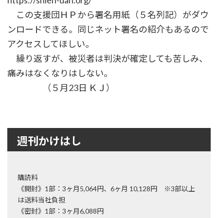
https://shien-dan.org/
この支援団ＨＰから署名用紙（５名列記）がダウ
ンロードできる。同じネット署名の紹介もあるので
アクセスしてほしい。
繰り返すが、被災者は判決が確定しても苦しみ、
痛みはなくなりはしない。
（５月23日 ＫＪ）
週刊かけはし
購読料
《開封》1部：3ヶ月5,064円、6ヶ月 10,128円 ※3部以上
は送料当社負担
《密封》1部：3ヶ月6,088円