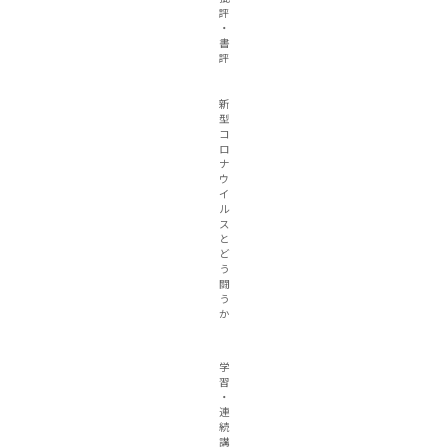
評
・
書
評
新
型
コ
ロ
ナ
ウ
イ
ル
ス
と
ど
う
闘
う
か
学
習
・
連
続
講