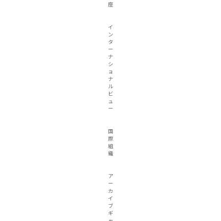
座
イ
ン
タ
ー
ナ
シ
ョ
ナ
ル
ビ
ュ
ー
国
際
組
織
ア
ー
カ
イ
ブ
ギ
ャ