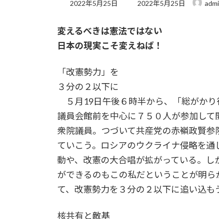
最
2022年5月25日
2022年5月25日
adm
終
更
変えるべきは憲法ではない
新
日
日本の現実こそ変えねば！
時
:
「改憲勢力」を
３分の２以下に
５月19日午後６時半から、「総がかり
議員会館前を中心に７５０人が参加して
衆院議員。つづいて共産党の赤嶺政賢参
ていこう。ロシアのウクライナ侵略を通
動や、改憲の大合唱が拡がっている。し
ができるのもこの私だということが明ら
て、改憲勢力を３分の２以下に追い込も
核共有と敵基