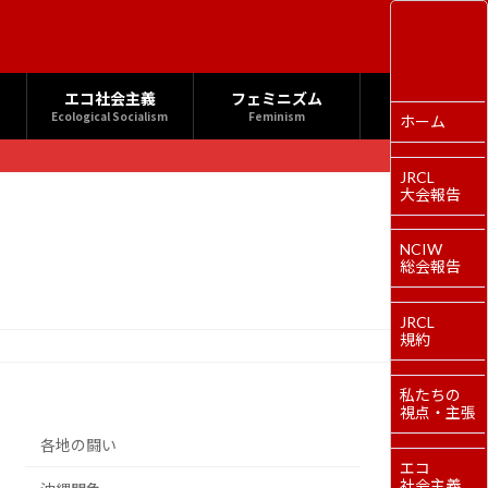
エコ社会主義
フェミニズム
Ecological Socialism
Feminism
ホーム
JRCL
大会報告
NCIW
総会報告
JRCL
規約
私たちの
視点・主張
各地の闘い
エコ
社会主義