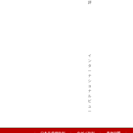
評
イ
ン
タ
ー
ナ
シ
ョ
ナ
ル
ビ
ュ
ー