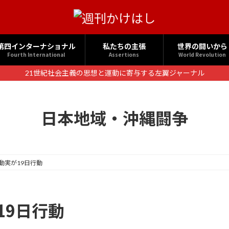
第四インターナショナル
私たちの主張
世界の闘いから
Fourth International
Assertions
World Revolution
21世紀社会主義の思想と運動に寄与する左翼ジャーナル
日本地域・沖縄闘争
行動実が19日行動
19日行動