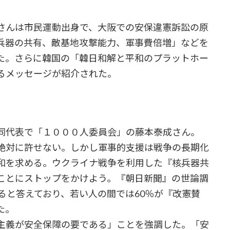
さんは市民運動出身で、大阪での安保違憲訴訟の原
兵器の共有、敵基地攻撃能力、軍事費倍増」などを
た。さらに韓国の「韓日和解と平和のプラットホー
るメッセージが紹介された。
同代表で「１０００人委員会」の藤本泰成さん。
絶対に許せない。しかし軍事的支援は戦争の長期化
和を求める。ウクライナ戦争を利用した『核兵器共
ことにストップをかけよう。『朝日新聞』の世論調
ると答えており、若い人の間では60％が『改憲賛
た。
主義が安全保障の要である」ことを強調した。「安