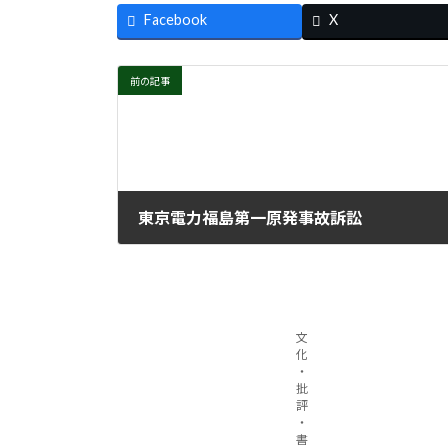
Facebook
X
前の記事
東京電力福島第一原発事故訴訟
2022年5月25日
文
化
・
批
評
・
書