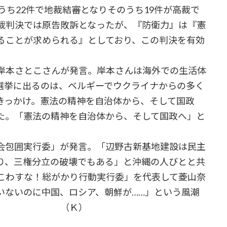
うち22件で地裁結審となりそのうち19件が高裁で
地裁判決では原告敗訴となったが、『防衛力』は『憲
ることが求められる』としており、この判決を有効
岸本さとこさんが発言。岸本さんは海外での生活体
選挙に出るのは、ベルギーでウクライナからの多く
きっかけ。憲法の精神を自治体から、そして国政
た。「憲法の精神を自治体から、そして国政へ」と
会包囲実行委」が発言。「辺野古新基地建設は民主
り、三権分立の破壊でもある」と沖縄の人びとと共
こわすな！総がかり行動実行委」を代表して菱山奈
いないのに中国、ロシア、朝鮮が……」という風潮
かけた。 （Ｋ）