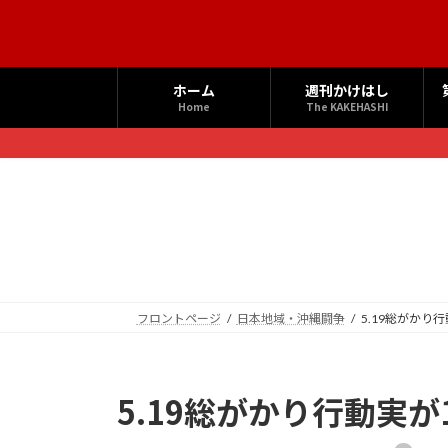
コ
ナ
ン
ビ
テ
ゲ
ン
ー
ホーム
週刊かけはし
ツ
シ
Home
The KAKEHASHI
へ
ョ
ス
ン
キ
に
ッ
移
プ
動
フロントページ
日本地域・沖縄闘争
5.19総がかり
5.19総がかり行動実が