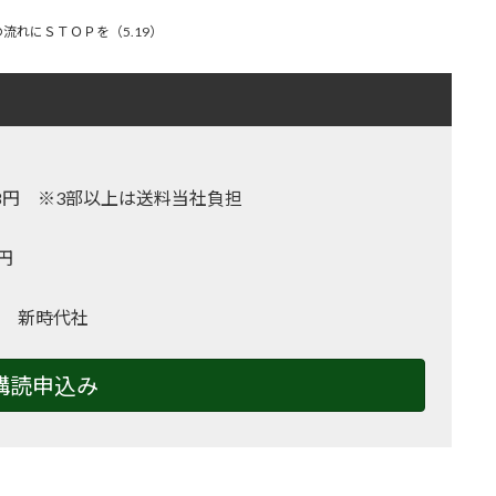
流れにＳＴＯＰを（5.19）
,128円 ※3部以上は送料当社負担
0円
 新時代社
購読申込み