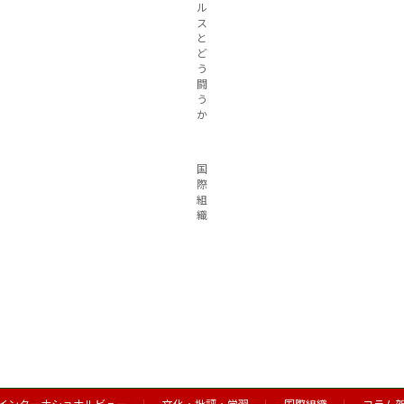
ル
ス
と
ど
う
闘
う
か
国
際
組
織