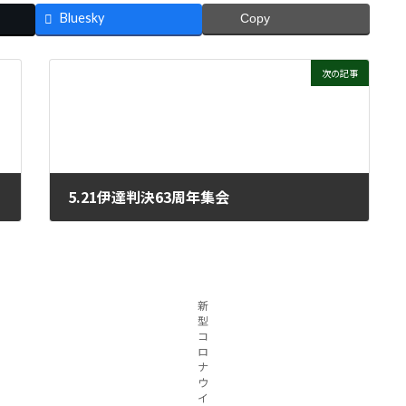
Bluesky
Copy
次の記事
5.21伊達判決63周年集会
2022年5月25日
新
型
コ
ロ
ナ
ウ
イ