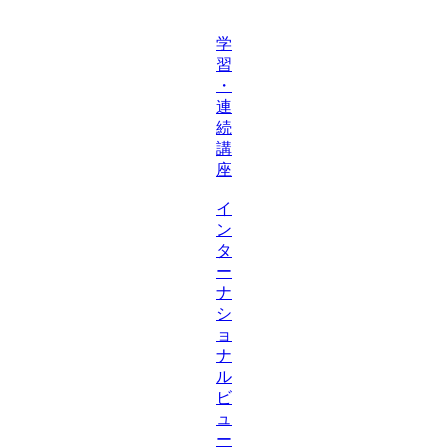
学
習
・
連
続
講
座
イ
ン
タ
ー
ナ
シ
ョ
ナ
ル
ビ
ュ
ー