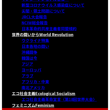
新型コロナウイルス感染症について
尖閣・領土問題について
JRCL大会報告
NCIW総会報告
日本革命的共産主義者同盟規約
世界の闘いから
World Revolution
ウクライナ特集
日本各地の闘い
沖縄闘争
韓国は今
アジア
ヨーロッパ
アラブ
アフリカ・中東
南北アメリカ
エコ社会主義
Ecological Socialism
エコ社会主義革命宣言〈第18回世界大会〉
フェミニズム
Feminism