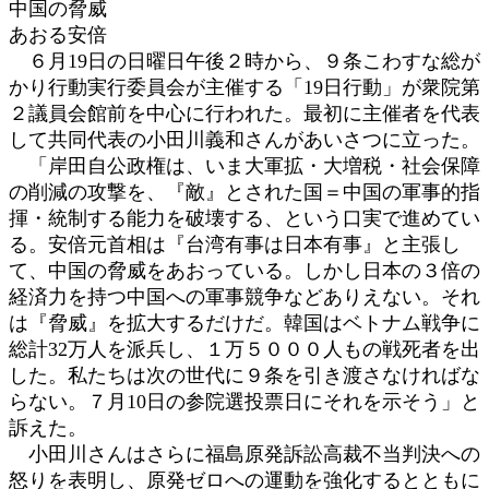
中国の脅威
時
あおる安倍
:
６月19日の日曜日午後２時から、９条こわすな総が
かり行動実行委員会が主催する「19日行動」が衆院第
２議員会館前を中心に行われた。最初に主催者を代表
して共同代表の小田川義和さんがあいさつに立った。
「岸田自公政権は、いま大軍拡・大増税・社会保障
の削減の攻撃を、『敵』とされた国＝中国の軍事的指
揮・統制する能力を破壊する、という口実で進めてい
る。安倍元首相は『台湾有事は日本有事』と主張し
て、中国の脅威をあおっている。しかし日本の３倍の
経済力を持つ中国への軍事競争などありえない。それ
は『脅威』を拡大するだけだ。韓国はベトナム戦争に
総計32万人を派兵し、１万５０００人もの戦死者を出
した。私たちは次の世代に９条を引き渡さなければな
らない。７月10日の参院選投票日にそれを示そう」と
訴えた。
小田川さんはさらに福島原発訴訟高裁不当判決への
怒りを表明し、原発ゼロへの運動を強化するとともに