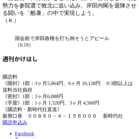
勢力を参院選で敗北に追い込み、岸田内閣を退陣させ
る闘いを「酷暑」の中で実現しよう。
（Ｋ）
国会前で岸田政権を打ち倒そうとアピール
（6.19）
週刊かけはし
購読料
《開封》1部：3ヶ月5,064円、6ヶ月 10,128円 ※3部以上は
送料当社負担
《密封》1部：3ヶ月6,088円
《手渡》1部：1ヶ月 1,520円、3ヶ月 4,560円
《購読料・新時代社直送》
振替口座 ００８６０－４－１５６００９ 新時代社
購読申込み
Facebook