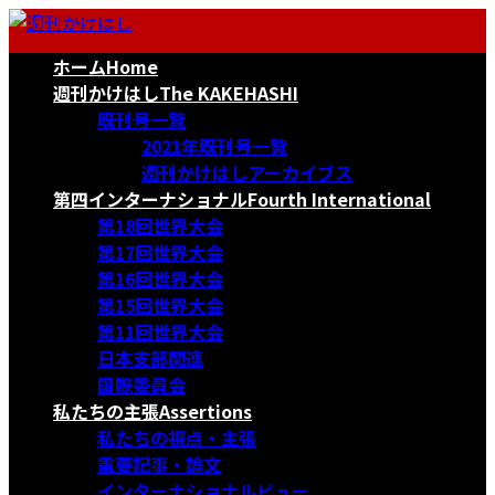
コ
ナ
ン
ビ
ホーム
Home
テ
ゲ
ン
ー
週刊かけはし
The KAKEHASHI
ツ
シ
既刊号一覧
へ
ョ
2021年既刊号一覧
ス
ン
週刊かけはしアーカイブス
キ
に
第四インターナショナル
Fourth International
ッ
移
第18回世界大会
プ
動
第17回世界大会
第16回世界大会
第15回世界大会
第11回世界大会
日本支部関連
国際委員会
私たちの主張
Assertions
私たちの視点・主張
重要記事・論文
インターナショナルビュー