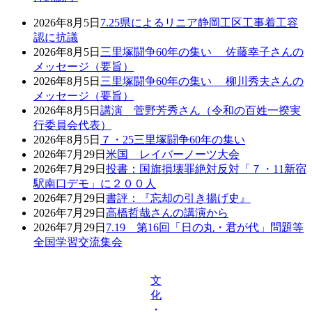
2026年8月5日
7.25県によるリニア静岡工区工事着工容
認に抗議
2026年8月5日
三里塚闘争60年の集い 佐藤幸子さんの
メッセージ（要旨）
2026年8月5日
三里塚闘争60年の集い 柳川秀夫さんの
メッセージ（要旨）
2026年8月5日
講演 菅野芳秀さん（令和の百姓一揆実
行委員会代表）
2026年8月5日
７・25三里塚闘争60年の集い
2026年7月29日
米国 レイバーノーツ大会
2026年7月29日
投書：国旗損壊罪絶対反対「７・11新宿
駅南口デモ」に２００人
2026年7月29日
書評：『忘却の引き揚げ史』
2026年7月29日
高橋哲哉さんの講演から
2026年7月29日
7.19 第16回「日の丸・君が代」問題等
全国学習交流集会
文
化
・