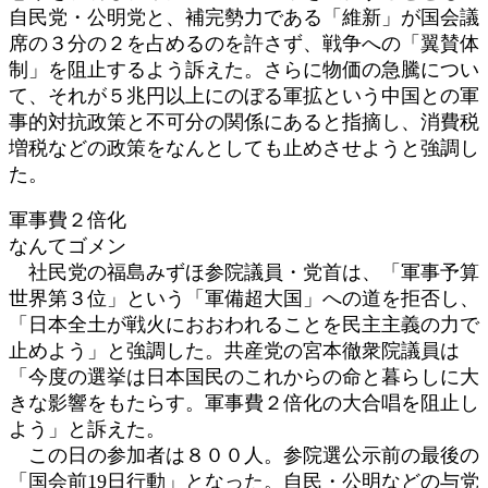
自民党・公明党と、補完勢力である「維新」が国会議
席の３分の２を占めるのを許さず、戦争への「翼賛体
制」を阻止するよう訴えた。さらに物価の急騰につい
て、それが５兆円以上にのぼる軍拡という中国との軍
事的対抗政策と不可分の関係にあると指摘し、消費税
増税などの政策をなんとしても止めさせようと強調し
た。
軍事費２倍化
なんてゴメン
社民党の福島みずほ参院議員・党首は、「軍事予算
世界第３位」という「軍備超大国」への道を拒否し、
「日本全土が戦火におおわれることを民主主義の力で
止めよう」と強調した。共産党の宮本徹衆院議員は
「今度の選挙は日本国民のこれからの命と暮らしに大
きな影響をもたらす。軍事費２倍化の大合唱を阻止し
よう」と訴えた。
この日の参加者は８００人。参院選公示前の最後の
「国会前19日行動」となった。自民・公明などの与党