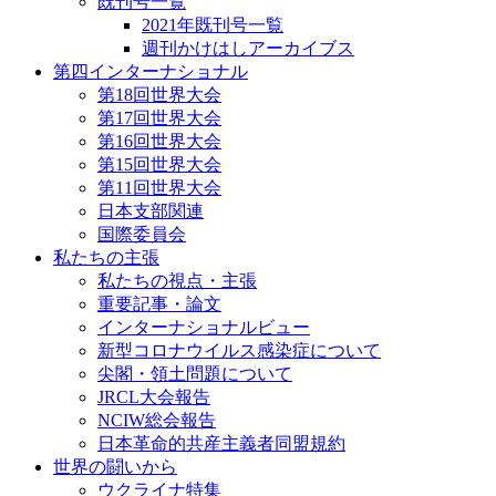
既刊号一覧
2021年既刊号一覧
週刊かけはしアーカイブス
第四インターナショナル
第18回世界大会
第17回世界大会
第16回世界大会
第15回世界大会
第11回世界大会
日本支部関連
国際委員会
私たちの主張
私たちの視点・主張
重要記事・論文
インターナショナルビュー
新型コロナウイルス感染症について
尖閣・領土問題について
JRCL大会報告
NCIW総会報告
日本革命的共産主義者同盟規約
世界の闘いから
ウクライナ特集