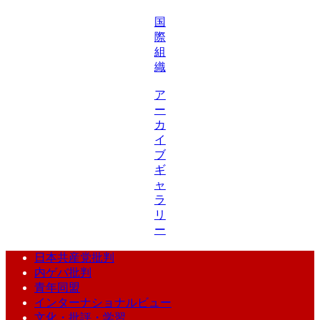
国
際
組
織
ア
ー
カ
イ
ブ
ギ
ャ
ラ
リ
ー
日本共産党批判
内ゲバ批判
青年同盟
インターナショナルビュー
文化・批評・学習