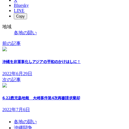
X
Bluesky
LINE
Copy
地域
各地の闘い
前の記事
沖縄を非軍事化しアジアの平和のかけはしに！
2022年6月29日
次の記事
6.22鹿児島地裁 大崎事件第4次再審請求棄却
2022年7月6日
各地の闘い
沖縄闘争