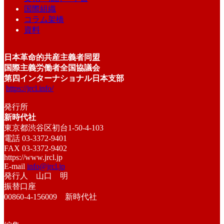
国際組織
コラム架橋
資料
日本革命的共産主義者同盟
国際主義労働者全国協議会
第四インターナショナル日本支部
https://jrcl.info/
発行所
新時代社
東京都渋谷区初台1-50-4-103
電話 03-3372-9401
FAX 03-3372-9402
https://www.jrcl.jp
E-mail
info@jrcl.jp
発行人 山口 明
振替口座
00860-4-156009 新時代社