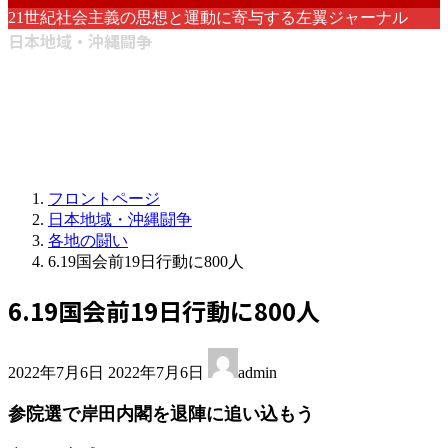
21世紀社会主義の思想と運動に寄与する左翼ジャーナル
日本地域・沖縄闘争
フロントページ
日本地域・沖縄闘争
各地の闘い
6.19国会前19日行動に800人
6.19国会前19日行動に800人
最
2022年7月6日
2022年7月6日
admin
終
更
参院選で岸田内閣を退陣に追い込もう
新
日