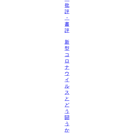
批
評
・
書
評
新
型
コ
ロ
ナ
ウ
イ
ル
ス
と
ど
う
闘
う
か