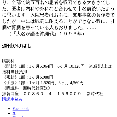
り、全部で約五百名の患者を収容できる大きさでし
た。医者は内科や外科など合わせて十名前後いたよう
に思います。入院患者はおもに、支那事変の負傷者で
したが、中には戦闘に耐えることができない程に、肝
臓や腎臓を患っている人もおりました。……
（『大名が語る沖縄戦』１９９３年）
週刊かけはし
購読料
《開封》1部：3ヶ月5,064円、6ヶ月 10,128円 ※3部以上は
送料当社負担
《密封》1部：3ヶ月6,088円
《手渡》1部：1ヶ月 1,520円、3ヶ月 4,560円
《購読料・新時代社直送》
振替口座 ００８６０－４－１５６００９ 新時代社
購読申込み
Facebook
X