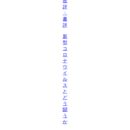
批
評
・
書
評
新
型
コ
ロ
ナ
ウ
イ
ル
ス
と
ど
う
闘
う
か