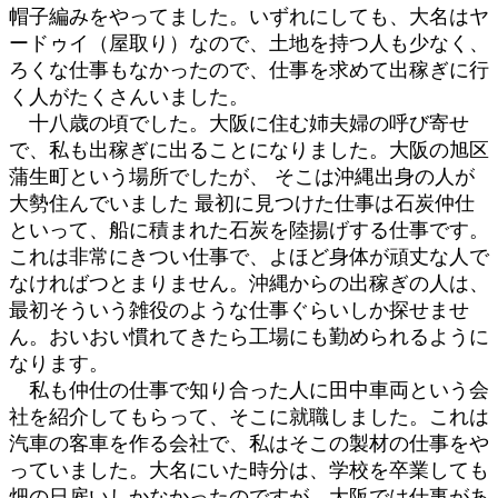
帽子編みをやってました。いずれにしても、大名はヤ
ードゥイ（屋取り）なので、土地を持つ人も少なく、
ろくな仕事もなかったので、仕事を求めて出稼ぎに行
く人がたくさんいました。
十八歳の頃でした。大阪に住む姉夫婦の呼び寄せ
で、私も出稼ぎに出ることになりました。大阪の旭区
蒲生町という場所でしたが、 そこは沖縄出身の人が
大勢住んでいました 最初に見つけた仕事は石炭仲仕
といって、船に積まれた石炭を陸揚げする仕事です。
これは非常にきつい仕事で、よほど身体が頑丈な人で
なければつとまりません。沖縄からの出稼ぎの人は、
最初そういう雑役のような仕事ぐらいしか探せませ
ん。おいおい慣れてきたら工場にも勤められるように
なります。
私も仲仕の仕事で知り合った人に田中車両という会
社を紹介してもらって、そこに就職しました。これは
汽車の客車を作る会社で、私はそこの製材の仕事をや
っていました。大名にいた時分は、学校を卒業しても
畑の日雇いしかなかったのですが、大阪では仕事があ