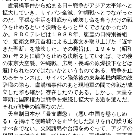
盧溝橋事件から始まる日中戦争がアジア太平洋へと
拡大していき、サイパン全滅、沖縄戦へとつながった
のだ。平穏な生活を根底から破壊し命を奪うだけの戦
争を止めるという決断をもっと早くできなかったの
か。ＲＢＣテレビは１９８８年、慰霊の日特別番組
で、近衛文麿元首相による上奏文を取り上げた『遅す
ぎた聖断』を放映した。その趣旨は、１９４５（昭和
20）年２月に戦争を止める決断をしていれば、その後
の東京大空襲、沖縄戦、広島・長崎の原爆投下などは
避けられたのではないかというものである。戦争を止
めるチャンスは、サイパン陥落後の東条英機内閣の総
辞職の際も、盧溝橋事件のあと現地軍の間で停戦が成
立した際も確かに存在したのである。しかし、天皇を
筆頭に国家権力は戦争を継続し拡大する道を選んだ。
それが戦争の論理なのだ。
天皇制日本が「暴支膺懲」（悪い中国を懲らしめ
る）を掲げて侵略戦争を正当化した誤りを再び繰り返
すべきでない。尖閣諸島や台湾をめぐって、アジアの