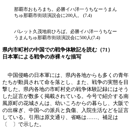
那覇市おもろまち。必勝イハ洋一うちなーうまん
ちゅ那覇市街頭演説会に200人。 (7.4)
パレット久茂地前ひろば。必勝イハ洋一うちなー
うまんちゅ那覇市街頭演説会に500人(7.4)
県内市町村の中国での戦争体験記を読む（71）
日本軍による戦争の赤裸々な描写
中国侵略の日本軍には、県内各地からも多くの青年
たちが動員されて命を落とし、また、戦争の実態を目
撃した。県内各地の市町村史の戦争体験記録にはそう
した証言が数多く掲載されている。今号で紹介する南
風原町の花城さんは、幼いころからの暮らし、大阪で
の出稼ぎ、中国への派兵と負傷、入院生活などを証言
している。引用は原文通り、省略は……、補足は
〔 〕で示した。