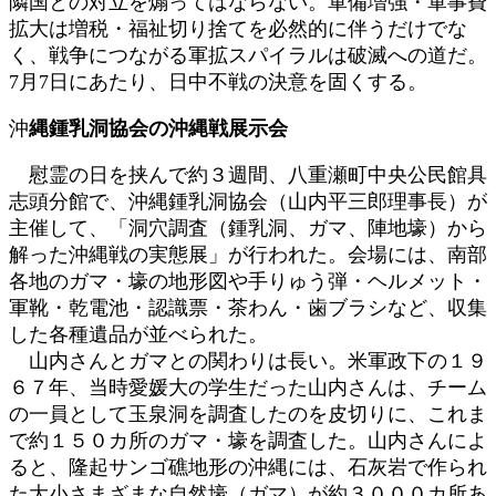
隣国との対立を煽ってはならない。軍備増強・軍事費
拡大は増税・福祉切り捨てを必然的に伴うだけでな
く、戦争につながる軍拡スパイラルは破滅への道だ。
7月7日にあたり、日中不戦の決意を固くする。
沖
縄鍾乳洞協会の沖縄戦展示会
慰霊の日を挟んで約３週間、八重瀬町中央公民館具
志頭分館で、沖縄鍾乳洞協会（山内平三郎理事長）が
主催して、「洞穴調査（鍾乳洞、ガマ、陣地壕）から
解った沖縄戦の実態展」が行われた。会場には、南部
各地のガマ・壕の地形図や手りゅう弾・ヘルメット・
軍靴・乾電池・認識票・茶わん・歯ブラシなど、収集
した各種遺品が並べられた。
山内さんとガマとの関わりは長い。米軍政下の１９
６７年、当時愛媛大の学生だった山内さんは、チーム
の一員として玉泉洞を調査したのを皮切りに、これま
で約１５０カ所のガマ・壕を調査した。山内さんによ
ると、隆起サンゴ礁地形の沖縄には、石灰岩で作られ
た大小さまざまな自然壕（ガマ）が約３０００カ所あ