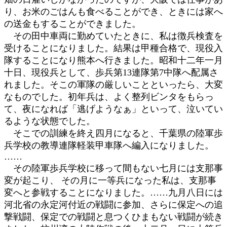
り、お米のごはんも食べることができ、ときには家へ
の送金もすることができました。
その田中車両に勤めていたときに、私は徴兵検査を
受けることになりました。結果は甲種合格で、現役入
隊することになり熊本へ行きました。昭和十二年一月
十日、現役兵として、歩兵第13連隊第7中隊へ配属さ
れました。そこの軍隊の厳しいことといったら、大変
なものでした。初年兵は、よく整列ビンタをもらっ
て、夜になれば「逃げようなぁ」といって、泣いてい
るような状態でした。
そこでの訓練を終え四月になると、千葉県の陸軍歩
兵学校の教導連隊軽装甲車隊へ編入になりました。
……
その陸軍歩兵学校に移って間もない七月には支那事
変が起こり、 その月に一等兵になった私は、支那事
変へと参戦することになりました。……九月八日には
河北省の永定河付近の戦闘に参加、さらに保定への追
撃戦闘、保定での戦闘と息つくひまもない戦闘が続き