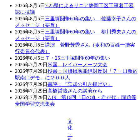
2026年8月5日
7.25県によるリニア静岡工区工事着工容
認に抗議
2026年8月5日
三里塚闘争60年の集い 佐藤幸子さんの
メッセージ（要旨）
2026年8月5日
三里塚闘争60年の集い 柳川秀夫さんの
メッセージ（要旨）
2026年8月5日
講演 菅野芳秀さん（令和の百姓一揆実
行委員会代表）
2026年8月5日
７・25三里塚闘争60年の集い
2026年7月29日
米国 レイバーノーツ大会
2026年7月29日
投書：国旗損壊罪絶対反対「７・11新宿
駅南口デモ」に２００人
2026年7月29日
書評：『忘却の引き揚げ史』
2026年7月29日
高橋哲哉さんの講演から
2026年7月29日
7.19 第16回「日の丸・君が代」問題等
全国学習交流集会
文
化
・