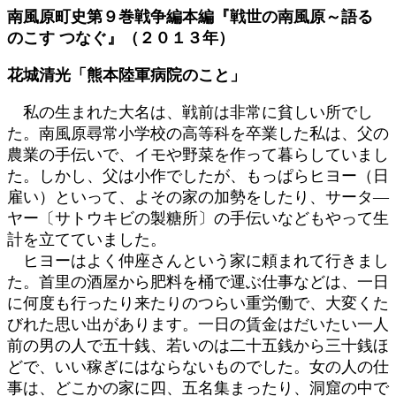
南風原町史第９巻戦争編本編『戦世の南風原～語る
のこす つなぐ』（２０１３年）
花城清光「熊本陸軍病院のこと」
私の生まれた大名は、戦前は非常に貧しい所でし
た。南風原尋常小学校の高等科を卒業した私は、父の
農業の手伝いで、イモや野菜を作って暮らしていまし
た。しかし、父は小作でしたが、もっぱらヒヨー（日
雇い）といって、よその家の加勢をしたり、サータ―
ヤー〔サトウキビの製糖所〕の手伝いなどもやって生
計を立てていました。
ヒヨーはよく仲座さんという家に頼まれて行きまし
た。首里の酒屋から肥料を桶で運ぶ仕事などは、一日
に何度も行ったり来たりのつらい重労働で、大変くた
びれた思い出があります。一日の賃金はだいたい一人
前の男の人で五十銭、若いのは二十五銭から三十銭ほ
どで、いい稼ぎにはならないものでした。女の人の仕
事は、どこかの家に四、五名集まったり、洞窟の中で