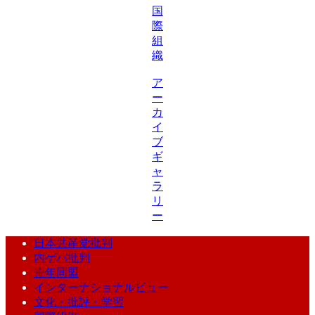
国
際
組
織
ア
ー
カ
イ
ブ
ギ
ャ
ラ
リ
ー
日本共産党批判
内ゲバ批判
青年同盟
インターナショナルビュー
文化・批評・学習