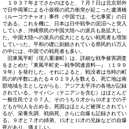
１９３７年までさかのぼると、７月７日は北京郊外
で日中両軍による小規模の武力衝突が起こった盧溝橋
（ルーコウチャオ）事件（中国では、七七事変）の日
である。これを機に、日本は日中戦争の泥沼へと突入
していき、沖縄県民の中国大陸への派兵も急拡大し
た。中国大陸への派兵の拡大にともない戦死者も増加
していった。平和の礎に刻銘されている県民約15万人
の中には、中国での戦死者も多い。
旧東風平町（現八重瀬町）は、詳細な戦争被害調査
をまとめた『東風平町史―戦争関連資料―』（１９９
９年）を発行した。それによると、戦没者は当時の町
民の約半数にあたる４０１９人を数える。死亡地は南
部地域を主としながらも、アジア太平洋の各地が記録
されている。サイパン（テニアンを含む）はほとんど
一般住民で２０７人、そのうち０才から10才までの子
どもが92人を占める。死因はほとんど被弾とされてい
るが、栄養失調、戦病死、さらに自爆も記録されてい
る。９才と７才の姉弟、15才と11才の兄妹などの自爆
死があり、痛ましい。