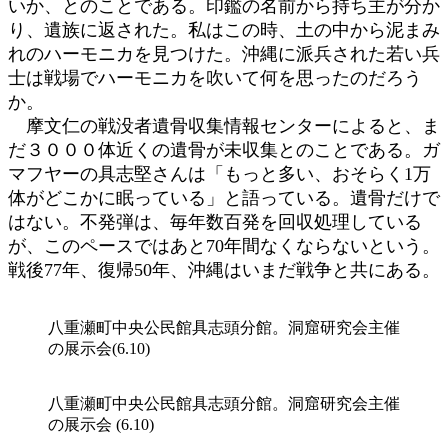
いか、とのことである。印鑑の名前から持ち主が分か
り、遺族に返された。私はこの時、土の中から泥まみ
れのハーモニカを見つけた。沖縄に派兵された若い兵
士は戦場でハーモニカを吹いて何を思ったのだろう
か。
摩文仁の戦没者遺骨収集情報センターによると、ま
だ３０００体近くの遺骨が未収集とのことである。ガ
マフヤーの具志堅さんは「もっと多い、おそらく1万
体がどこかに眠っている」と語っている。遺骨だけで
はない。不発弾は、毎年数百発を回収処理している
が、このペースではあと70年間なくならないという。
戦後77年、復帰50年、沖縄はいまだ戦争と共にある。
八重瀬町中央公民館具志頭分館。洞窟研究会主催
の展示会(6.10)
八重瀬町中央公民館具志頭分館。洞窟研究会主催
の展示会 (6.10)