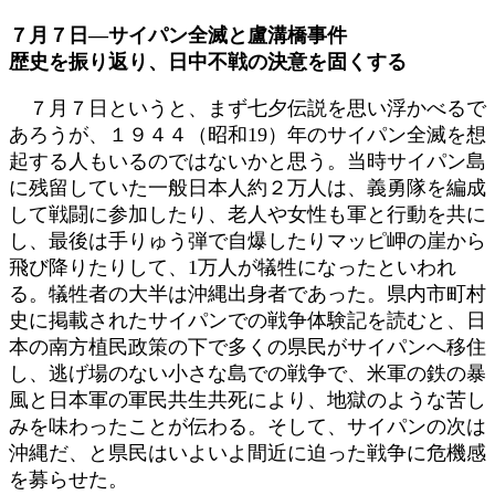
時
７月７日―サイパン全滅と盧溝橋事件
:
歴史を振り返り、日中不戦の決意を固くする
７月７日というと、まず七夕伝説を思い浮かべるで
あろうが、１９４４（昭和19）年のサイパン全滅を想
起する人もいるのではないかと思う。当時サイパン島
に残留していた一般日本人約２万人は、義勇隊を編成
して戦闘に参加したり、老人や女性も軍と行動を共に
し、最後は手りゅう弾で自爆したりマッピ岬の崖から
飛び降りたりして、1万人が犠牲になったといわれ
る。犠牲者の大半は沖縄出身者であった。県内市町村
史に掲載されたサイパンでの戦争体験記を読むと、日
本の南方植民政策の下で多くの県民がサイパンへ移住
し、逃げ場のない小さな島での戦争で、米軍の鉄の暴
風と日本軍の軍民共生共死により、地獄のような苦し
みを味わったことが伝わる。そして、サイパンの次は
沖縄だ、と県民はいよいよ間近に迫った戦争に危機感
を募らせた。