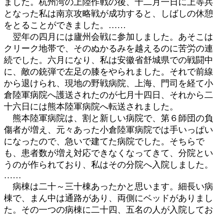
ました。杭州湾の上陸作戦の後、十二月一日に上等兵
となった私は南京攻略戦が成功すると、しばしの休憩
をとることができました。……
翌年の四月には廬州会戦に参加しました。あそこは
クリーク地帯で、そのぬかるみを越えるのに苦労の連
続でした。六月になり、私は安徽省舒城県での戦闘中
に、敵の銃弾で左足の膝をやられました。それで前線
から退けられ、現地の野戦病院、上海、門司を経て小
倉陸軍病院へ護送されたのが七月十四日、それから二
十六日には熊本陸軍病院へ転送されました。
熊本陸軍病院は、割と新しい病院で、第６師団の負
傷者が増え、元々あった小倉陸軍病院では手いっぱい
になったので、急いで建てた病院でした。そちらで
も、患者数が増え対応できなくなってきて、分院とい
うのが作られており、私はその分院へ入院しました。
……
病棟は二十～三十棟あったかと思います。細長い病
棟で、まん中は通路があり、両側にベッドがありまし
た。その一つの病棟に二十四、五名の人が入院してお