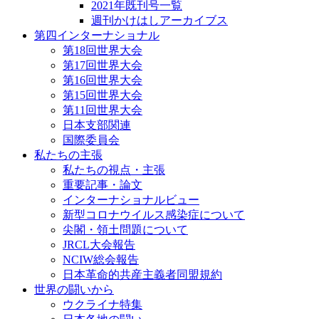
2021年既刊号一覧
週刊かけはしアーカイブス
第四インターナショナル
第18回世界大会
第17回世界大会
第16回世界大会
第15回世界大会
第11回世界大会
日本支部関連
国際委員会
私たちの主張
私たちの視点・主張
重要記事・論文
インターナショナルビュー
新型コロナウイルス感染症について
尖閣・領土問題について
JRCL大会報告
NCIW総会報告
日本革命的共産主義者同盟規約
世界の闘いから
ウクライナ特集