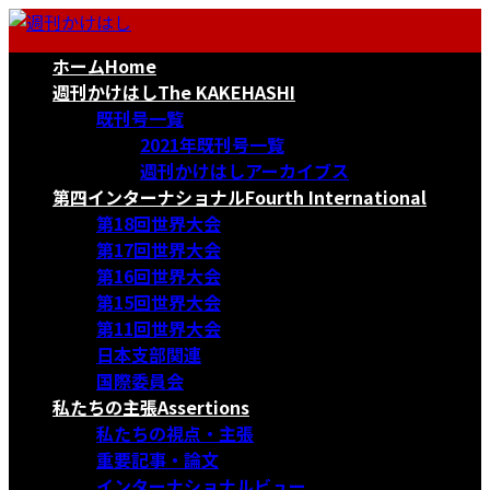
コ
ナ
ン
ビ
ホーム
Home
テ
ゲ
ン
ー
週刊かけはし
The KAKEHASHI
ツ
シ
既刊号一覧
へ
ョ
2021年既刊号一覧
ス
ン
週刊かけはしアーカイブス
キ
に
第四インターナショナル
Fourth International
ッ
移
第18回世界大会
プ
動
第17回世界大会
第16回世界大会
第15回世界大会
第11回世界大会
日本支部関連
国際委員会
私たちの主張
Assertions
私たちの視点・主張
重要記事・論文
インターナショナルビュー