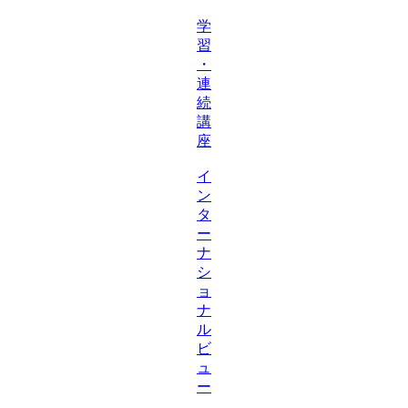
学
習
・
連
続
講
座
イ
ン
タ
ー
ナ
シ
ョ
ナ
ル
ビ
ュ
ー