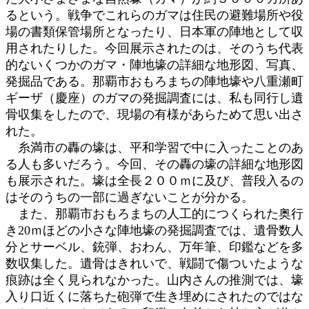
るという。戦争でこれらのガマは住民の避難場所や役
場の書類保管場所となったり、日本軍の陣地として収
用されたりした。今回展示されたのは、そのうち代表
的ないくつかのガマ・陣地壕の詳細な地形図、写真、
発掘品である。那覇市おもろまちの陣地壕や八重瀬町
ギーザ（慶座）のガマの発掘調査には、私も同行し遺
骨収集をしたので、現場の有様があらためて思い出さ
れた。
糸満市の轟の壕は、平和学習で中に入ったことのあ
る人も多いだろう。今回、その轟の壕の詳細な地形図
も展示された。壕は全長２００ｍに及び、普段入るの
はそのうちの一部に過ぎないことが分かる。
また、那覇市おもろまちの人工的につくられた奥行
き20ｍほどの小さな陣地壕の発掘調査では、遺骨数人
分とサーベル、銃弾、おわん、万年筆、印鑑などを多
数収集した。遺骨はきれいで、戦闘で傷ついたような
痕跡は全く見られなかった。山内さんの推測では、壕
入り口近くに落ちた砲弾で生き埋めにされたのではな