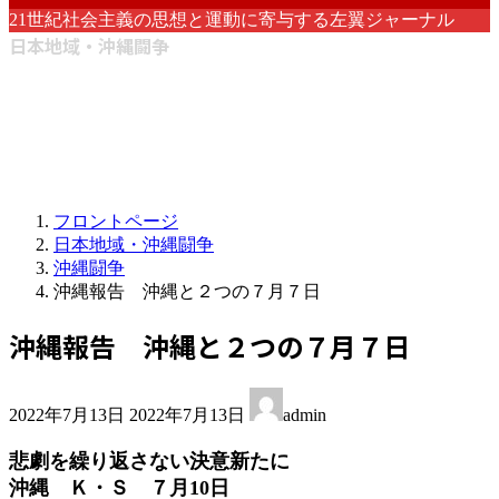
21世紀社会主義の思想と運動に寄与する左翼ジャーナル
日本地域・沖縄闘争
フロントページ
日本地域・沖縄闘争
沖縄闘争
沖縄報告 沖縄と２つの７月７日
沖縄報告 沖縄と２つの７月７日
最
2022年7月13日
2022年7月13日
admin
終
更
悲劇を繰り返さない決意新たに
新
沖縄 Ｋ・Ｓ ７月10日
日