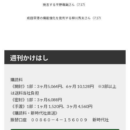
発言する平野靖識さん（7.17）
成田空港の機能強化を批判する柳川秀夫さん（7.17）
週刊かけはし
購読料
《開封》1部：3ヶ月5,064円、6ヶ月 10,128円 ※3部以上
は送料当社負担
《密封》1部：3ヶ月6,088円
《手渡》1部：1ヶ月 1,520円、3ヶ月 4,560円
《購読料・新時代社直送》
振替口座 ００８６０－４－１５６００９ 新時代社