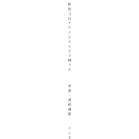
新
型
コ
ロ
ナ
ウ
イ
ル
ス
と
ど
う
闘
う
か
学
習
・
連
続
講
座
イ
ン
タ