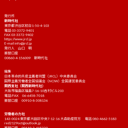
発行所
新時代社
東京都渋谷区初台1-50-4-103
電話 03-3372-9401
FAX 03-3372-9402
https://www.jrcl.jp
E-mail
info@jrcl.jp
発行人 山口 明
振替口座
00860-4-156009 新時代社
編集
日本革命的共産主義者同盟（JRCL）中央委員会
国際主義労働者全国協議会（NCIW）全国運営委員会
関西支社（関西新時代社）
大阪市福島区福島7-16-10吉村ビル203
電話/FAX 06-6458-7018
振替口座 00910-8-308136
労働者の力社
143-0024 東京都大田区中央7-12-16 大森助産院方 電話 080-4662-5183
red2129oct@outlook.jp
振替口座 00110-2-415220