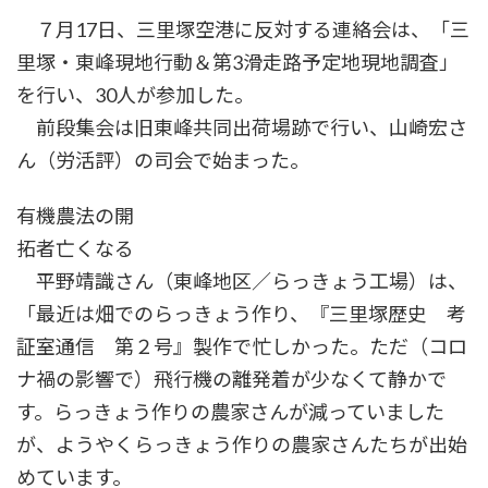
時
７月17日、三里塚空港に反対する連絡会は、「三
:
里塚・東峰現地行動＆第3滑走路予定地現地調査」
を行い、30人が参加した。
前段集会は旧東峰共同出荷場跡で行い、山崎宏さ
ん（労活評）の司会で始まった。
有機農法の開
拓者亡くなる
平野靖識さん（東峰地区／らっきょう工場）は、
「最近は畑でのらっきょう作り、『三里塚歴史 考
証室通信 第２号』製作で忙しかった。ただ（コロ
ナ禍の影響で）飛行機の離発着が少なくて静かで
す。らっきょう作りの農家さんが減っていました
が、ようやくらっきょう作りの農家さんたちが出始
めています。