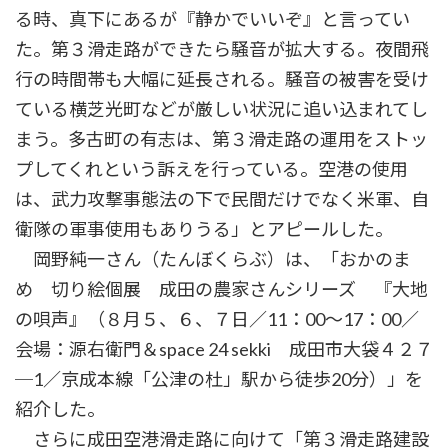
る時、真下にあるが『静かでいいぞ』と言ってい
た。第３滑走路ができたら騒音が拡大する。夜間飛
行の時間帯も大幅に延長される。騒音の被害を受け
ている横芝光町などが厳しい状況に追い込まれてし
まう。多古町の有志は、第３滑走路の運用をストッ
プしてくれという訴えを行っている。空港の使用
は、武力攻撃事態法の下で民間だけでなく米軍、自
衛隊の軍事使用もありうる」とアピールした。
岡野純一さん（たんぼくらぶ）は、「おかのま
め 切り絵個展 成田の農家さんシリーズ 『大地
の唄声』（８月５、６、７日／11：00～17：00／
会場：源右衛門＆space 24 sekki 成田市大袋４２７
─1／京成本線「公津の杜」駅から徒歩20分）」を
紹介した。
さらに成田空港滑走路に向けて「第３滑走路建設