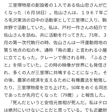
三里塚物産の創設者の１人である佐山忠さんが亡
くなった（６月18日）。佐山さんは、１９６７年ご
ろ毛沢東派の日中の活動家として三里塚に入り、駒
井野で活動していた。私は、戸村一作さんの紹介で
佐山さんを訪ね、共に活動を行ってきた。71年、３
月の第一次代執行の時、佐山さんは一坪運動用地の
第５地点の松の木、通称『鳥の巣』と言われる小屋
に立てこもった。クレーンで倒される時、『ふるさ
と』を唄っていた。この時の映像が世界にも発信さ
れ、多くの人が三里塚に共鳴することになった。そ
の後、農家の経済を支えるために有機農法を勉強し
たり、三里塚物産を立ち上げた。50年をめぐる同志
であったが先月亡くなった（79歳）」と報告した。
「死んだというと安倍元首相が死んだ。私はテロ
は絶対にいけないことだと思っている。でも近畿財