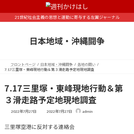
コ
ナ
ン
ビ
テ
ゲ
21世紀社会主義の思想と運動に寄与する左翼ジャーナル
ン
ー
ツ
シ
へ
ョ
日本地域・沖縄闘争
ス
ン
キ
に
ッ
移
プ
動
フロントページ
日本地域・沖縄闘争
各地の闘い
7.17三里塚・東峰現地行動＆第３滑走路予定地現地調査
7.17三里塚・東峰現地行動＆第
３滑走路予定地現地調査
最
2022年7月27日
2022年7月27日
admin
終
更
三里塚空港に反対する連絡会
新
日