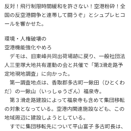
反対！飛行制限時間緩和を許さない！空港粉砕！全
国の反空港闘争と連帯して闘うぞ」とシュプレヒコ
ールを響かせた。
環境・人権破壊の
空港機能強化やめろ
デモは、旧東峰共同出荷場跡に戻り、一般社団法
人三里塚大地共有運動の会と共催で「第3滑走路予
定地現地調査」に向かった。
第一調査地点は、香取郡多古町一鍬田（ひとくわ
だ）の一鍬山（いっしゅうざん）福泉寺。
第３滑走路建設によって福泉寺も含めて集団移転
の対象となっている。空港内関連施設なども、この
地域周辺に建設しようとしている。
すでに集団移転先について平山富子 多古町長は、