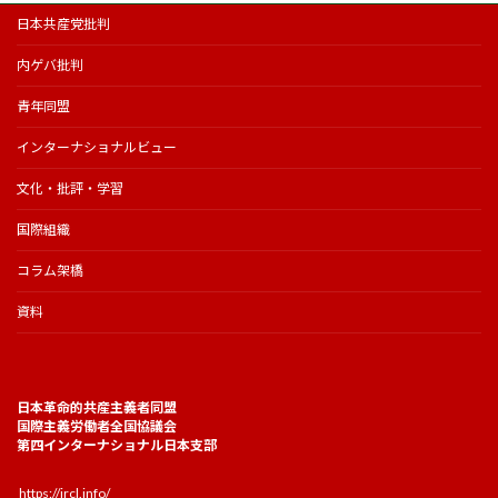
日本共産党批判
内ゲバ批判
青年同盟
インターナショナルビュー
文化・批評・学習
国際組織
コラム架橋
資料
日本革命的共産主義者同盟
国際主義労働者全国協議会
第四インターナショナル日本支部
https://jrcl.info/