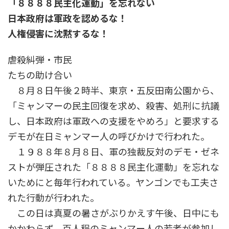
「８８８８民主化運動」を忘れない
時
:
日本政府は軍政を認めるな！
人権侵害に沈黙するな！
虐殺糾弾・市民
たちの助け合い
８月８日午後２時半、東京・五反田南公園から、
「ミャンマーの民主回復を求め、殺害、処刑に抗議
し、日本政府は軍政への支援をやめろ」と要求する
デモが在日ミャンマー人の呼びかけで行われた。
１９８８年８月８日、軍の独裁反対のデモ・ゼネ
ストが弾圧された「８８８８民主化運動」を忘れな
いためにと毎年行われている。ヤンゴンでも工夫さ
れた行動が行われた。
この日は真夏の暑さがぶりかえす午後、日中にも
かかわらず、百人程のミャンマー人の若者が参加し