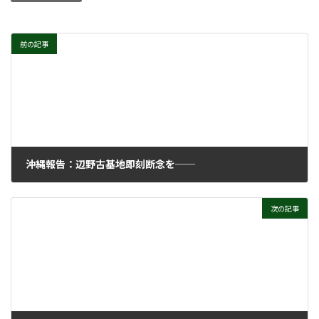
前の記事
沖縄報告：辺野古基地即刻断念を──
2022年8月3日
次の記事