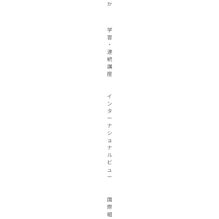
か
学
習
・
連
続
講
座
イ
ン
タ
ー
ナ
シ
ョ
ナ
ル
ビ
ュ
ー
国
際
組