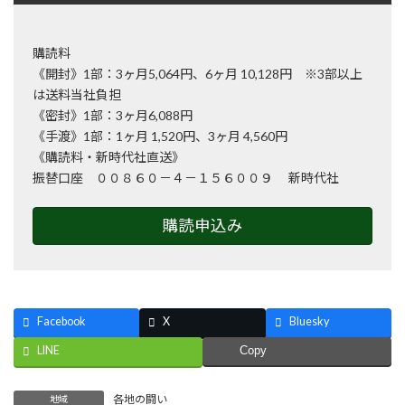
購読料
《開封》1部：3ヶ月5,064円、6ヶ月 10,128円 ※3部以上
は送料当社負担
《密封》1部：3ヶ月6,088円
《手渡》1部：1ヶ月 1,520円、3ヶ月 4,560円
《購読料・新時代社直送》
振替口座 ００８６０－４－１５６００９ 新時代社
購読申込み
Facebook
X
Bluesky
LINE
Copy
各地の闘い
地域