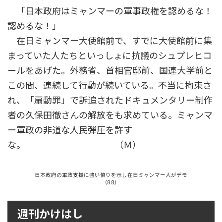
「日本政府はミャンマーの軍事政権を認めるな！
認めるな！」
在日ミャンマー大使館前で、すでに大使館前に集
まっていた人たちといっしょに抗議のシュプレヒコ
ールをあげた。外務省、首相官邸前、国連大学前と
この間、連続して行動が続いている。不当に拘束さ
れ、「扇動罪」で訴追されたドキュメンタリー制作
者の久保田徹さんの解放をも求めている。ミャンマ
ー軍政の非道な人民弾圧を許す
な。 （Ｍ）
日本政府の軍政支援に強い憤りを示し在日ミャンマー人がデモ
（8.8）
週刊かけはし