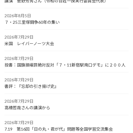
講演 菅野芳秀さん（令和の百姓一揆実行委員会代表）
2026年8月5日
７・25三里塚闘争60年の集い
2026年7月29日
米国 レイバーノーツ大会
2026年7月29日
投書：国旗損壊罪絶対反対「７・11新宿駅南口デモ」に２００人
2026年7月29日
書評：『忘却の引き揚げ史』
2026年7月29日
高橋哲哉さんの講演から
2026年7月29日
7.19 第16回「日の丸・君が代」問題等全国学習交流集会