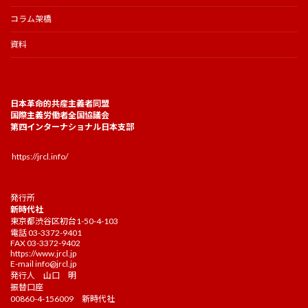
コラム架橋
資料
日本革命的共産主義者同盟
国際主義労働者全国協議会
第四インターナショナル日本支部
https://jrcl.info/
発行所
新時代社
東京都渋谷区初台1-50-4-103
電話 03-3372-9401
FAX 03-3372-9402
https://www.jrcl.jp
E-mail
info@jrcl.jp
発行人 山口 明
振替口座
00860-4-156009 新時代社