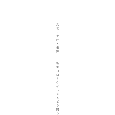
文
化
・
批
評
・
書
評
新
型
コ
ロ
ナ
ウ
イ
ル
ス
と
ど
う
闘
う