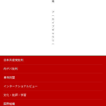
織
ア
ー
カ
イ
ブ
ギ
ャ
ラ
リ
ー
日本共産党批判
内ゲバ批判
青年同盟
インターナショナルビュー
文化・批評・学習
国際組織