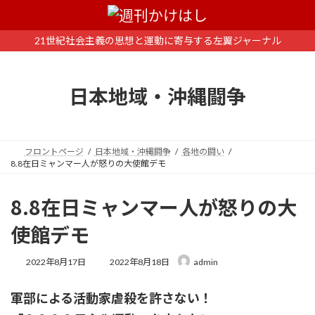
コ
ナ
ン
ビ
テ
ゲ
21世紀社会主義の思想と運動に寄与する左翼ジャーナル
ン
ー
ツ
シ
へ
ョ
日本地域・沖縄闘争
ス
ン
キ
に
ッ
移
プ
動
フロントページ
日本地域・沖縄闘争
各地の闘い
8.8在日ミャンマー人が怒りの大使館デモ
8.8在日ミャンマー人が怒りの大
使館デモ
最
2022年8月17日
2022年8月18日
admin
終
更
軍部による活動家虐殺を許さない！
新
日