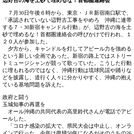
辺野古の海を土砂で埋めるな！首都圏連絡会
新
日
７月30日午後６時から、東京・ＪＲ新宿南口駅で、
時
「承認されていない辺野古工事をやめろ 沖縄に連帯
:
する７・30新宿キャンドル行動」が、辺野古の海を土
砂で埋めるな！首都圏連絡会の呼びかけで行われ、１
２０人が参加した。
夕方から、キャンドルを灯してアピール力を強める
という新しい企画であった。新宿の路上ではストリー
トミュージシャンが競って歌っていた。こうした行動
に埋もれるのではなく、沖縄行動は琉球民謡や踊りな
どを披露し、道行く人々に分かりやすく、沖縄の抱え
ている基地問題を訴えた。
政府と闘う
玉城知事の再選を
オール沖縄の共同代表の高里鈴代さんが電話でアピ
ールした。
「コロナ感染の拡大で、県民大会は中止し、オンラ
インで行った。今年は復帰50年になるがそのうちの26