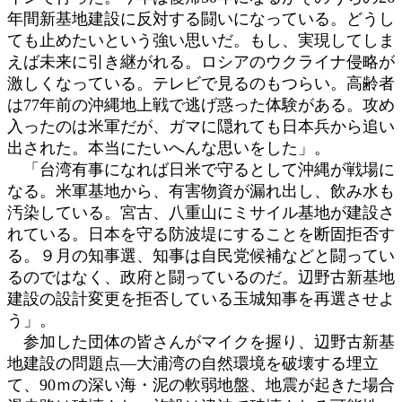
年間新基地建設に反対する闘いになっている。どうし
ても止めたいという強い思いだ。もし、実現してしま
えば未来に引き継がれる。ロシアのウクライナ侵略が
激しくなっている。テレビで見るのもつらい。高齢者
は77年前の沖縄地上戦で逃げ惑った体験がある。攻め
入ったのは米軍だが、ガマに隠れても日本兵から追い
出された。本当にたいへんな思いをした」。
「台湾有事になれば日米で守るとして沖縄が戦場に
なる。米軍基地から、有害物資が漏れ出し、飲み水も
汚染している。宮古、八重山にミサイル基地が建設さ
れている。日本を守る防波堤にすることを断固拒否す
る。９月の知事選、知事は自民党候補などと闘ってい
るのではなく、政府と闘っているのだ。辺野古新基地
建設の設計変更を拒否している玉城知事を再選させよ
う」。
参加した団体の皆さんがマイクを握り、辺野古新基
地建設の問題点―大浦湾の自然環境を破壊する埋立
て、90ｍの深い海・泥の軟弱地盤、地震が起きた場合