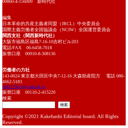
00860-4-156009 新時代社
編集
日本革命的共産主義者同盟（JRCL）中央委員会
国際主義労働者全国協議会（NCIW）全国運営委員会
関西支社（関西新時代社）
大阪市福島区福島7-16-10吉村ビル203
電話/FAX 06-6458-7018
振替口座 00910-8-308136
労働者の力社
143-0024 東京都大田区中央7-12-16 大森助産院方 電話 080-
4662-5183
red2129oct@outlook.jp
振替口座 00110-2-415220
検索
検索
Copyright ©2021 Kakehashi Editorial board. All Rights
Reserved.