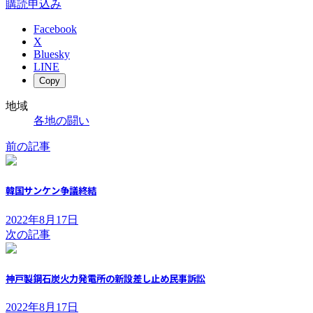
購読申込み
Facebook
X
Bluesky
LINE
Copy
地域
各地の闘い
前の記事
韓国サンケン争議終結
2022年8月17日
次の記事
神戸製鋼石炭火力発電所の新設差し止め民事訴訟
2022年8月17日