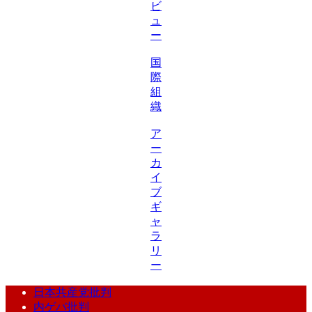
ビ
ュ
ー
国
際
組
織
ア
ー
カ
イ
ブ
ギ
ャ
ラ
リ
ー
日本共産党批判
内ゲバ批判