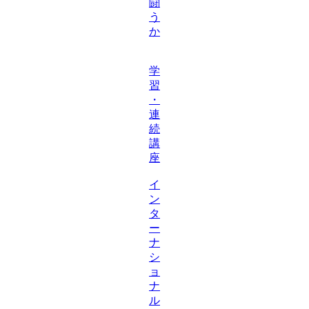
闘
う
か
学
習
・
連
続
講
座
イ
ン
タ
ー
ナ
シ
ョ
ナ
ル