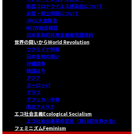
新型コロナウイルス感染症について
尖閣・領土問題について
JRCL大会報告
NCIW総会報告
日本革命的共産主義者同盟規約
世界の闘いから
World Revolution
ウクライナ特集
日本各地の闘い
沖縄闘争
韓国は今
アジア
ヨーロッパ
アラブ
アフリカ・中東
南北アメリカ
エコ社会主義
Ecological Socialism
エコ社会主義革命宣言〈第18回世界大会〉
フェミニズム
Feminism