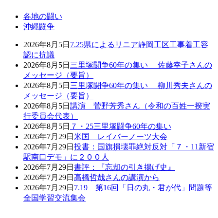
各地の闘い
沖縄闘争
2026年8月5日
7.25県によるリニア静岡工区工事着工容
認に抗議
2026年8月5日
三里塚闘争60年の集い 佐藤幸子さんの
メッセージ（要旨）
2026年8月5日
三里塚闘争60年の集い 柳川秀夫さんの
メッセージ（要旨）
2026年8月5日
講演 菅野芳秀さん（令和の百姓一揆実
行委員会代表）
2026年8月5日
７・25三里塚闘争60年の集い
2026年7月29日
米国 レイバーノーツ大会
2026年7月29日
投書：国旗損壊罪絶対反対「７・11新宿
駅南口デモ」に２００人
2026年7月29日
書評：『忘却の引き揚げ史』
2026年7月29日
高橋哲哉さんの講演から
2026年7月29日
7.19 第16回「日の丸・君が代」問題等
全国学習交流集会