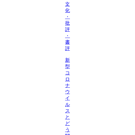
文
化
・
批
評
・
書
評
新
型
コ
ロ
ナ
ウ
イ
ル
ス
と
ど
う