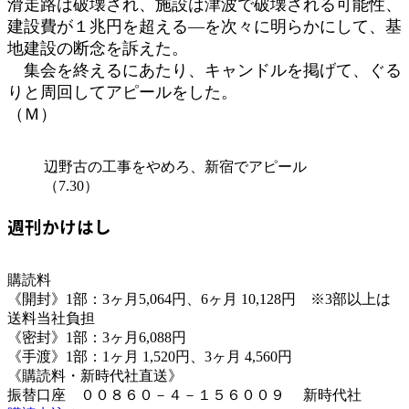
滑走路は破壊され、施設は津波で破壊される可能性、
建設費が１兆円を超える―を次々に明らかにして、基
地建設の断念を訴えた。
集会を終えるにあたり、キャンドルを掲げて、ぐる
りと周回してアピールをした。
（Ｍ）
辺野古の工事をやめろ、新宿でアピール
（7.30）
週刊かけはし
購読料
《開封》1部：3ヶ月5,064円、6ヶ月 10,128円 ※3部以上は
送料当社負担
《密封》1部：3ヶ月6,088円
《手渡》1部：1ヶ月 1,520円、3ヶ月 4,560円
《購読料・新時代社直送》
振替口座 ００８６０－４－１５６００９ 新時代社