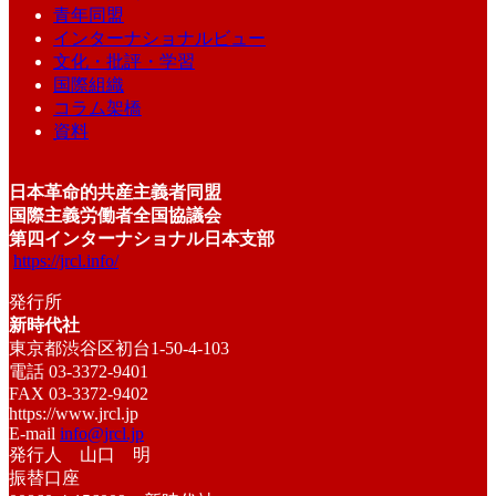
青年同盟
インターナショナルビュー
文化・批評・学習
国際組織
コラム架橋
資料
日本革命的共産主義者同盟
国際主義労働者全国協議会
第四インターナショナル日本支部
https://jrcl.info/
発行所
新時代社
東京都渋谷区初台1-50-4-103
電話 03-3372-9401
FAX 03-3372-9402
https://www.jrcl.jp
E-mail
info@jrcl.jp
発行人 山口 明
振替口座