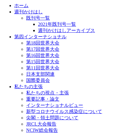
ホーム
週刊かけはし
既刊号一覧
2021年既刊号一覧
週刊かけはしアーカイブス
第四インターナショナル
第18回世界大会
第17回世界大会
第16回世界大会
第15回世界大会
第11回世界大会
日本支部関連
国際委員会
私たちの主張
私たちの視点・主張
重要記事・論文
インターナショナルビュー
新型コロナウイルス感染症について
尖閣・領土問題について
JRCL大会報告
NCIW総会報告