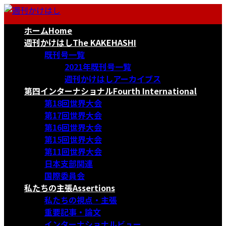
コ
ナ
ン
ビ
ホーム
Home
テ
ゲ
ン
ー
週刊かけはし
The KAKEHASHI
ツ
シ
既刊号一覧
へ
ョ
2021年既刊号一覧
ス
ン
週刊かけはしアーカイブス
キ
に
第四インターナショナル
Fourth International
ッ
移
第18回世界大会
プ
動
第17回世界大会
第16回世界大会
第15回世界大会
第11回世界大会
日本支部関連
国際委員会
私たちの主張
Assertions
私たちの視点・主張
重要記事・論文
インターナショナルビュー