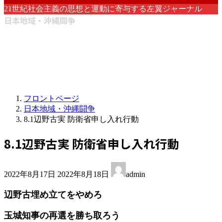
21世紀社会主義の思想と運動に寄与する左翼ジャーナル
日本地域・沖縄闘争
フロントページ
日本地域・沖縄闘争
8.1辺野古実 防衛省申し入れ行動
8.1辺野古実 防衛省申し入れ行動
最
2022年8月17日
2022年8月18日
admin
終
更
辺野古埋め立てをやめろ
新
日
玉城知事の再選を勝ち取ろう
時