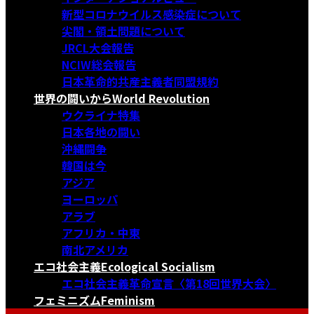
新型コロナウイルス感染症について
尖閣・領土問題について
JRCL大会報告
NCIW総会報告
日本革命的共産主義者同盟規約
世界の闘いから
World Revolution
ウクライナ特集
日本各地の闘い
沖縄闘争
韓国は今
アジア
ヨーロッパ
アラブ
アフリカ・中東
南北アメリカ
エコ社会主義
Ecological Socialism
エコ社会主義革命宣言〈第18回世界大会〉
フェミニズム
Feminism