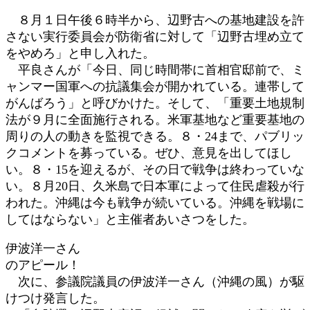
:
８月１日午後６時半から、辺野古への基地建設を許
さない実行委員会が防衛省に対して「辺野古埋め立て
をやめろ」と申し入れた。
平良さんが「今日、同じ時間帯に首相官邸前で、ミ
ャンマー国軍への抗議集会が開かれている。連帯して
がんばろう」と呼びかけた。そして、「重要土地規制
法が９月に全面施行される。米軍基地など重要基地の
周りの人の動きを監視できる。８・24まで、パブリッ
クコメントを募っている。ぜひ、意見を出してほし
い。８・15を迎えるが、その日で戦争は終わっていな
い。８月20日、久米島で日本軍によって住民虐殺が行
われた。沖縄は今も戦争が続いている。沖縄を戦場に
してはならない」と主催者あいさつをした。
伊波洋一さん
のアピール！
次に、参議院議員の伊波洋一さん（沖縄の風）が駆
けつけ発言した。