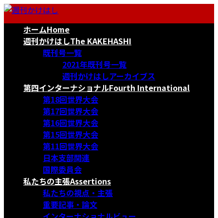
コ
ナ
ン
ビ
ホーム
Home
テ
ゲ
ン
ー
週刊かけはし
The KAKEHASHI
ツ
シ
既刊号一覧
へ
ョ
2021年既刊号一覧
ス
ン
週刊かけはしアーカイブス
キ
に
第四インターナショナル
Fourth International
ッ
移
第18回世界大会
プ
動
第17回世界大会
第16回世界大会
第15回世界大会
第11回世界大会
日本支部関連
国際委員会
私たちの主張
Assertions
私たちの視点・主張
重要記事・論文
インターナショナルビュー