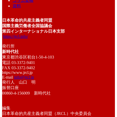
コラム架橋
資料
日本革命的共産主義者同盟
国際主義労働者全国協議会
第四インターナショナル日本支部
https://jrcl.info/
発行所
新時代社
東京都渋谷区初台1-50-4-103
電話 03-3372-9401
FAX 03-3372-9402
https://www.jrcl.jp
E-mail
info@jrcl.jp
発行人 山口 明
振替口座
00860-4-156009 新時代社
編集
日本革命的共産主義者同盟（JRCL）中央委員会