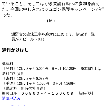
ていること、そしてはがき要請行動への参加を訴え
た。今回の申し入れはジュゴン保護キャンペーンが行
った。
（Ｍ）
辺野古の違法工事を絶対に止めよう、伊波洋一議
員がアピール（8.1）
週刊かけはし
購読料
《開封》1部：3ヶ月5,064円、6ヶ月 10,128円 ※3部以上は
送料当社負担
《密封》1部：3ヶ月6,088円
《手渡》1部：1ヶ月 1,520円、3ヶ月 4,560円
《購読料・新時代社直送》
振替口座 ００８６０－４－１５６００９ 新時代社
購読申込み