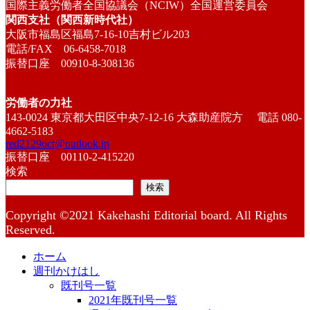
国際主義労働者全国協議会（NCIW）全国運営委員会
関西支社（関西新時代社）
大阪市福島区福島7-16-10吉村ビル203
電話/FAX 06-6458-7018
振替口座 00910-8-308136
労働者の力社
143-0024 東京都大田区中央7-12-16 大森助産院方 電話 080-
4662-5183
red2129oct@outlook.jp
振替口座 00110-2-415220
検索
検索
Copyright ©2021 Kakehashi Editorial board. All Rights
Reserved.
ホーム
週刊かけはし
既刊号一覧
2021年既刊号一覧