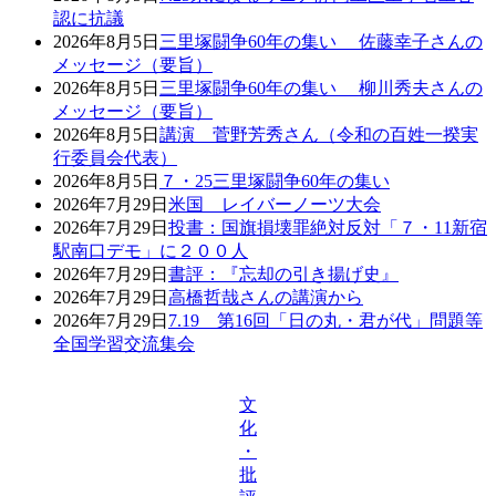
認に抗議
2026年8月5日
三里塚闘争60年の集い 佐藤幸子さんの
メッセージ（要旨）
2026年8月5日
三里塚闘争60年の集い 柳川秀夫さんの
メッセージ（要旨）
2026年8月5日
講演 菅野芳秀さん（令和の百姓一揆実
行委員会代表）
2026年8月5日
７・25三里塚闘争60年の集い
2026年7月29日
米国 レイバーノーツ大会
2026年7月29日
投書：国旗損壊罪絶対反対「７・11新宿
駅南口デモ」に２００人
2026年7月29日
書評：『忘却の引き揚げ史』
2026年7月29日
高橋哲哉さんの講演から
2026年7月29日
7.19 第16回「日の丸・君が代」問題等
全国学習交流集会
文
化
・
批