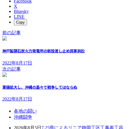
Facebook
X
Bluesky
LINE
Copy
前の記事
神戸製鋼石炭火力発電所の新設差し止め民事訴訟
2022年8月17日
次の記事
軍備拡大し、沖縄の島々で戦争してはならぬ
2022年8月17日
各地の闘い
沖縄闘争
2026年8月5日
7.25県によるリニア静岡工区工事着工容