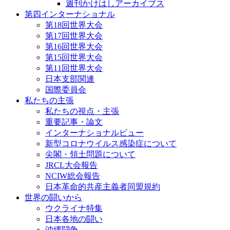
週刊かけはしアーカイブス
第四インターナショナル
第18回世界大会
第17回世界大会
第16回世界大会
第15回世界大会
第11回世界大会
日本支部関連
国際委員会
私たちの主張
私たちの視点・主張
重要記事・論文
インターナショナルビュー
新型コロナウイルス感染症について
尖閣・領土問題について
JRCL大会報告
NCIW総会報告
日本革命的共産主義者同盟規約
世界の闘いから
ウクライナ特集
日本各地の闘い
沖縄闘争