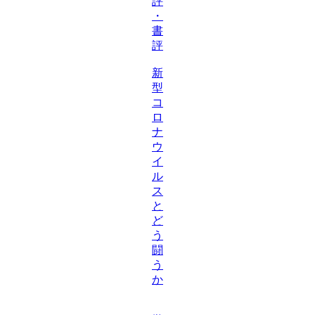
評
・
書
評
新
型
コ
ロ
ナ
ウ
イ
ル
ス
と
ど
う
闘
う
か