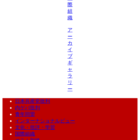
際
組
織
ア
ー
カ
イ
ブ
ギ
ャ
ラ
リ
ー
日本共産党批判
内ゲバ批判
青年同盟
インターナショナルビュー
文化・批評・学習
国際組織