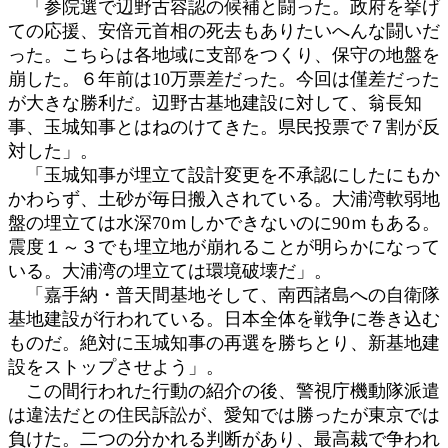
「参院選で辺野古容認の候補と闘った。政府を挙げ
ての応援、安倍元首相の死去もありたいへんな闘いだ
った。こちらは各地域に支部をつくり、保守の地盤を
崩した。６年前は10万票差だった。今回は僅差だった
が大きな勝利だ。辺野古基地建設に対して、翁長知
事、玉城知事とはねのけてきた。県民投票で７割が反
対した」。
「玉城知事が埋立て設計変更を不承認にしたにもか
かわらず、土砂が毎日搬入されている。大浦湾軟弱地
盤の埋立ては水深70ｍしかできないのに90ｍもある。
震度１～３でも埋立地が崩れることが明らかになって
いる。大浦湾の埋立ては環境破壊だ」。
「嘉手納・普天間基地そして、南西諸島への自衛隊
基地建設が行われている。日本全体を戦争に巻き込む
ものだ。絶対に玉城知事の再選を勝ちとり、新基地建
設をストップさせよう」。
この間行われた行動の紹介の後、警視庁機動隊派遣
は違法だとの住民訴訟が、愛知では勝ったが東京では
負けた。二つの分かれる判断があり、最高裁で争われ