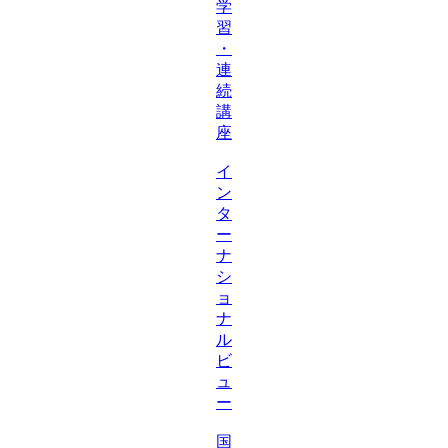
学
習
・
連
続
講
座
イ
ン
タ
ー
ナ
シ
ョ
ナ
ル
ビ
ュ
ー
国