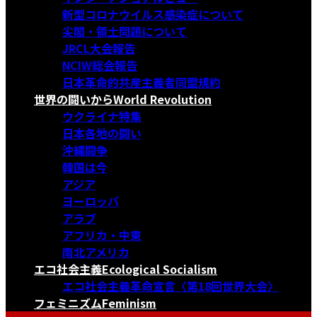
新型コロナウイルス感染症について
尖閣・領土問題について
JRCL大会報告
NCIW総会報告
日本革命的共産主義者同盟規約
世界の闘いから
World Revolution
ウクライナ特集
日本各地の闘い
沖縄闘争
韓国は今
アジア
ヨーロッパ
アラブ
アフリカ・中東
南北アメリカ
エコ社会主義
Ecological Socialism
エコ社会主義革命宣言〈第18回世界大会〉
フェミニズム
Feminism