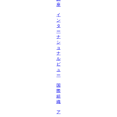
座
イ
ン
タ
ー
ナ
シ
ョ
ナ
ル
ビ
ュ
ー
国
際
組
織
ア