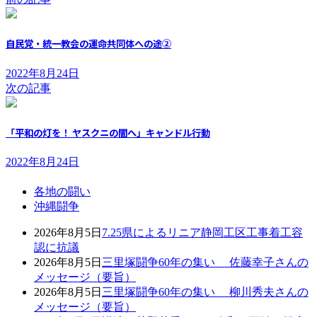
自民党・統一教会の運命共同体への途②
2022年8月24日
次の記事
「平和の灯を！ ヤスクニの闇へ」キャンドル行動
2022年8月24日
各地の闘い
沖縄闘争
2026年8月5日
7.25県によるリニア静岡工区工事着工容
認に抗議
2026年8月5日
三里塚闘争60年の集い 佐藤幸子さんの
メッセージ（要旨）
2026年8月5日
三里塚闘争60年の集い 柳川秀夫さんの
メッセージ（要旨）