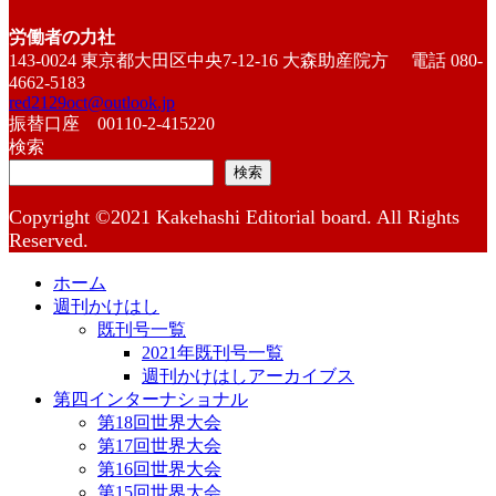
労働者の力社
143-0024 東京都大田区中央7-12-16 大森助産院方 電話 080-
4662-5183
red2129oct@outlook.jp
振替口座 00110-2-415220
検索
検索
Copyright ©2021 Kakehashi Editorial board. All Rights
Reserved.
ホーム
週刊かけはし
既刊号一覧
2021年既刊号一覧
週刊かけはしアーカイブス
第四インターナショナル
第18回世界大会
第17回世界大会
第16回世界大会
第15回世界大会