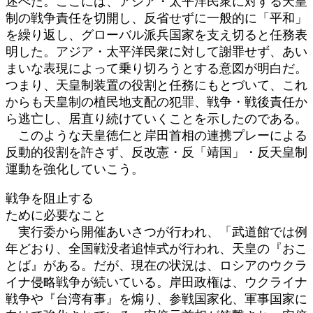
述べた。ここには、アジア・太平洋民衆に対する天皇
制の戦争責任を切開し、反省せずに一般的に「平和」
を繰り返し、グローバル派兵国家を支え切ると任務表
明した。アジア・太平洋民衆に対して謝罪せず、あい
まいな表現によって乗り切ろうとする意図が明白だ。
つまり、天皇制装置の役割と任務にもとづいて、これ
からも天皇制の植民地支配の犯罪、戦争・戦後責任か
ら逃亡し、居直り続けていくことを示したのである。
このような天皇徳仁と岸田首相の連携プレーによる
反動的役割を許さず、反改憲・反「靖国」・反天皇制
運動を強化していこう。
戦争を阻止する
ために必要なこと
実行委から開催あいさつが行われ、「武道館では例
年どおり、全国戦没者追悼式が行われ、天皇の『おこ
とば』がある。だが、現在の状況は、ロシアのウクラ
イナ侵略戦争が続いている。岸田政権は、ウクライナ
戦争や『台湾有事』を煽り、参戦国家化、軍事国家に