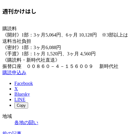
週刊かけはし
購読料
《開封》1部：3ヶ月5,064円、6ヶ月 10,128円 ※3部以上は
送料当社負担
《密封》1部：3ヶ月6,088円
《手渡》1部：1ヶ月 1,520円、3ヶ月 4,560円
《購読料・新時代社直送》
振替口座 ００８６０－４－１５６００９ 新時代社
購読申込み
Facebook
X
Bluesky
LINE
Copy
地域
各地の闘い
前の記事