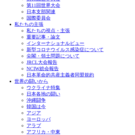
第11回世界大会
日本支部関連
国際委員会
私たちの主張
私たちの視点・主張
重要記事・論文
インターナショナルビュー
新型コロナウイルス感染症について
尖閣・領土問題について
JRCL大会報告
NCIW総会報告
日本革命的共産主義者同盟規約
世界の闘いから
ウクライナ特集
日本各地の闘い
沖縄闘争
韓国は今
アジア
ヨーロッパ
アラブ
アフリカ・中東