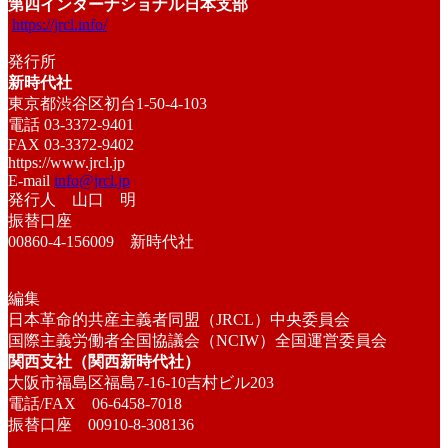
第四インターナショナル日本支部
https://jrcl.info/
発行所
新時代社
東京都渋谷区初台1-50-4-103
電話 03-3372-9401
FAX 03-3372-9402
https://www.jrcl.jp
E-mail
info@jrcl.jp
発行人 山口 明
振替口座
00860-4-156009 新時代社
編集
日本革命的共産主義者同盟（JRCL）中央委員会
国際主義労働者全国協議会（NCIW）全国運営委員会
関西支社（関西新時代社）
大阪市福島区福島7-16-10吉村ビル203
電話/FAX 06-6458-7018
振替口座 00910-8-308136