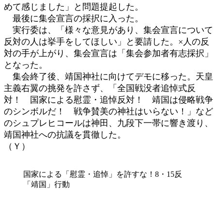
めて感じました」と問題提起した。
最後に集会宣言の採択に入った。
実行委は、「様々な意見があり、集会宣言について
反対の人は挙手をしてほしい」と要請した。×人の反
対の手が上がり、集会宣言は「集会参加者有志採択」
となった。
集会終了後、靖国神社に向けてデモに移った。天皇
主義右翼の挑発を許さず、「全国戦没者追悼式反
対！ 国家による慰霊・追悼反対！ 靖国は侵略戦争
のシンボルだ！ 戦争賛美の神社はいらない！」など
のシュプレヒコールは神田、九段下一帯に響き渡り、
靖国神社への抗議を貫徹した。
（Ｙ）
国家による「慰霊・追悼」を許すな！8・15反
「靖国」行動