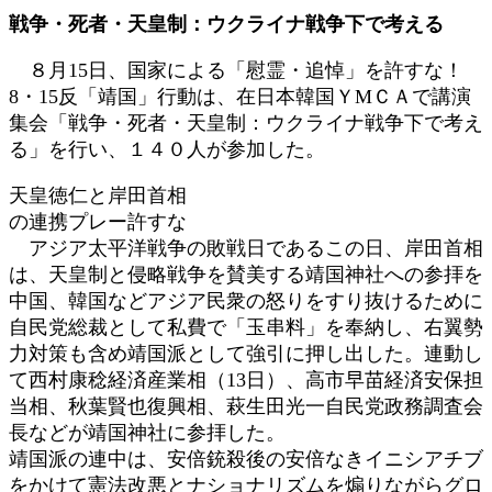
更
戦争・死者・天皇制：ウクライナ戦争下で考える
新
日
８月15日、国家による「慰霊・追悼」を許すな！
時
8・15反「靖国」行動は、在日本韓国ＹМＣＡで講演
:
集会「戦争・死者・天皇制：ウクライナ戦争下で考え
る」を行い、１４０人が参加した。
天皇徳仁と岸田首相
の連携プレー許すな
アジア太平洋戦争の敗戦日であるこの日、岸田首相
は、天皇制と侵略戦争を賛美する靖国神社への参拝を
中国、韓国などアジア民衆の怒りをすり抜けるために
自民党総裁として私費で「玉串料」を奉納し、右翼勢
力対策も含め靖国派として強引に押し出した。連動し
て西村康稔経済産業相（13日）、高市早苗経済安保担
当相、秋葉賢也復興相、萩生田光一自民党政務調査会
長などが靖国神社に参拝した。
靖国派の連中は、安倍銃殺後の安倍なきイニシアチブ
をかけて憲法改悪とナショナリズムを煽りながらグロ