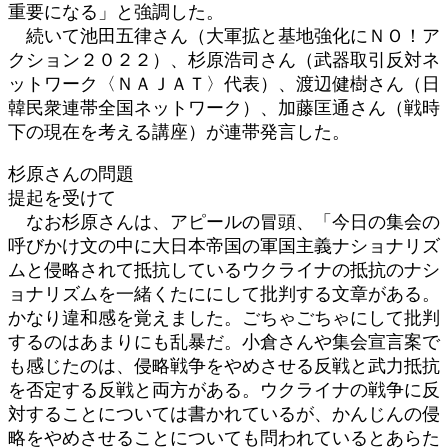
重要になる」と強調した。
続いて池田五律さん（大軍拡と基地強化にＮＯ！ア
クション２０２２）、杉原浩司さん（武器取引反対ネ
ットワーク〈ＮＡＪＡＴ〉代表）、渡辺健樹さん（日
韓民衆連帯全国ネットワーク）、加藤匡通さん（戦時
下の現在を考える講座）が連帯発言した。
杉原さんの問題
提起を受けて
なお杉原さんは、アピールの冒頭、「今日の集会の
呼びかけ文の中に大日本帝国の軍国主義ナショナリズ
ムと侵略されて抵抗しているウクライナの抵抗のナシ
ョナリズムを一緒くたににして批判する文章がある。
かなり違和感を覚えました。ごちゃごちゃにして批判
するのはあまりにも乱暴だ。小倉さんや集会宣言案で
も感じたのは、侵略戦争をやめさせる反戦と武力抵抗
を否定する反戦と両方がある。ウクライナの戦争に反
対することについては書かれているが、かんじんの侵
略をやめさせることについても問われているとあらた