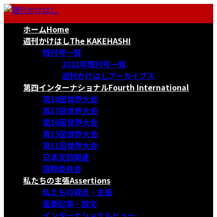
コ
ナ
ン
ビ
ホーム
Home
テ
ゲ
ン
ー
週刊かけはし
The KAKEHASHI
ツ
シ
既刊号一覧
へ
ョ
2021年既刊号一覧
ス
ン
週刊かけはしアーカイブス
キ
に
第四インターナショナル
Fourth International
ッ
移
第18回世界大会
プ
動
第17回世界大会
第16回世界大会
第15回世界大会
第11回世界大会
日本支部関連
国際委員会
私たちの主張
Assertions
私たちの視点・主張
重要記事・論文
インターナショナルビュー