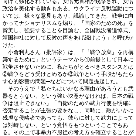
向けて強化されている。安倍元首相が銃撃され、安倍
政治を美化する動きもある。ウクライナ反戦運動につ
いては、様々な意見もあり、議論してきた。戦争に向
かってナショナリズムを煽り、『国家のための死』を
賛美し、強要することを目論む、全国戦没者追悼式、
靖国神社に対して反対の声をあげ続けよう」と呼びか
けた。
小倉利丸さん（批評家）は、「『戦争放棄』を再構
築するために」というテーマから①前提として日本に
戦争させないために、私たちがとるべきスタンスとは
②戦争をどう受けとめるか③戦争という手段がもたら
す心的影響の問題─などについて問題提起した。
そのうえで「私たちはいかなる理由があろうとも武
器をとらない、という強い決意がなければ、日本の戦
争は阻止できない」「自衛のための武力行使を明確に
否定することが主張の要をなし、同時に、敵がいかに
残虐な侵略者であっても、彼らに対して武力によって
は対峙しない、という覚悟をもつということでもあ
る。その上で非暴力不服従の考え方を確立することが