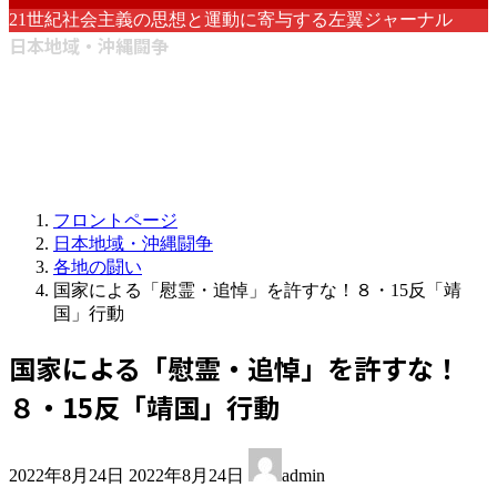
21世紀社会主義の思想と運動に寄与する左翼ジャーナル
日本地域・沖縄闘争
フロントページ
日本地域・沖縄闘争
各地の闘い
国家による「慰霊・追悼」を許すな！８・15反「靖
国」行動
国家による「慰霊・追悼」を許すな！
８・15反「靖国」行動
最
2022年8月24日
2022年8月24日
admin
終