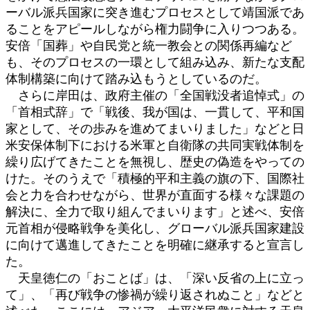
ーバル派兵国家に突き進むプロセスとして靖国派であ
ることをアピールしながら権力闘争に入りつつある。
安倍「国葬」や自民党と統一教会との関係再編など
も、そのプロセスの一環として組み込み、新たな支配
体制構築に向けて踏み込もうとしているのだ。
さらに岸田は、政府主催の「全国戦没者追悼式」の
「首相式辞」で「戦後、我が国は、一貫して、平和国
家として、その歩みを進めてまいりました」などと日
米安保体制下における米軍と自衛隊の共同実戦体制を
繰り広げてきたことを無視し、歴史の偽造をやっての
けた。そのうえで「積極的平和主義の旗の下、国際社
会と力を合わせながら、世界が直面する様々な課題の
解決に、全力で取り組んでまいります」と述べ、安倍
元首相が侵略戦争を美化し、グローバル派兵国家建設
に向けて邁進してきたことを明確に継承すると宣言し
た。
天皇徳仁の「おことば」は、「深い反省の上に立っ
て」、「再び戦争の惨禍が繰り返されぬこと」などと