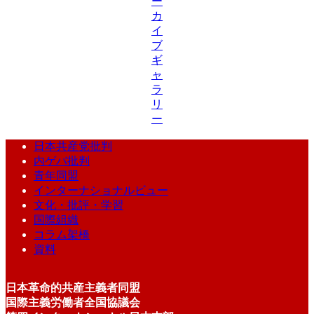
ー
カ
イ
ブ
ギ
ャ
ラ
リ
ー
日本共産党批判
内ゲバ批判
青年同盟
インターナショナルビュー
文化・批評・学習
国際組織
コラム架橋
資料
日本革命的共産主義者同盟
国際主義労働者全国協議会