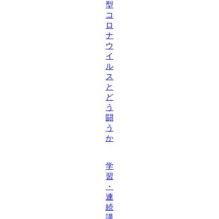
型
コ
ロ
ナ
ウ
イ
ル
ス
と
ど
う
闘
う
か
学
習
・
連
続
講