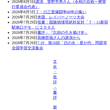
2026年8月5日
講演 菅野芳秀さん（令和の百姓一揆実
行委員会代表）
2026年8月5日
７・25三里塚闘争60年の集い
2026年7月29日
米国 レイバーノーツ大会
2026年7月29日
投書：国旗損壊罪絶対反対「７・11新宿
駅南口デモ」に２００人
2026年7月29日
書評：『忘却の引き揚げ史』
2026年7月29日
高橋哲哉さんの講演から
2026年7月29日
7.19 第16回「日の丸・君が代」問題等
全国学習交流集会
文
化
・
批
評
・
書
評
新