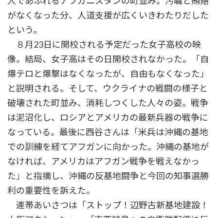
人であふれるアフガニスタンの町並み。汚職と賄賂
がなくなった分、人道支援が広くいきわたりだした
という。
８月23日に開校される予定だった女子高校の映
像。結局、女子高はその日開校されなかった。「自
爆テロと爆撃はなくなったが、自由もなくなった」
と説明される。そして、ウクライナの戦闘の様子と
破壊された町並み、消耗しつくした人々の姿。戦争
は泥沼化し、ロシアとアメリカの最新兵器の戦争に
なっている。最後に西谷さんは「米兵は沖縄の基地
での訓練を経てアフガンに向かった。沖縄の基地が
なければ、アメリカはアフガン戦争を戦えなかっ
た」と指摘し、沖縄の反基地闘争と今回の知事選勝
利の重要性を訴えた。
連帯あいさつは「ストップ！辺野古新基地建設！