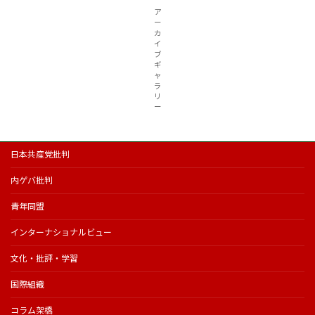
ア
ー
カ
イ
ブ
ギ
ャ
ラ
リ
ー
日本共産党批判
内ゲバ批判
青年同盟
インターナショナルビュー
文化・批評・学習
国際組織
コラム架橋