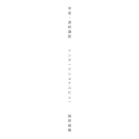
学
習
・
連
続
講
座
イ
ン
タ
ー
ナ
シ
ョ
ナ
ル
ビ
ュ
ー
国
際
組
織