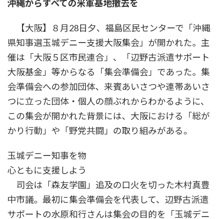
沖縄からすべての米軍基地撤去を
時
:
【大阪】８月28日夕、福島区民センターで「沖縄
県知事選玉城デニー支援大阪集会」が開かれた。主
催は「大阪５区市民連合」、「辺野古派遣サポート
大阪基金」等からなる「集会準備会」であった。集
会準備会への参加団体、来賓あいさつや連帯あいさ
つに立った団体・個人の顔ぶれからわかるように、
この集会が開かれた背景には、大阪における「総が
かり行動」や「野党共闘」の取り組みがある。
玉城デニー知事を物
心ともに支援しよう
司会は「森友学園」追及の口火を切った木村真豊
中市議。最初に集会準備会を代表して、辺野古派遣
サポートの水原和行さんは集会の目的を「玉城デニ