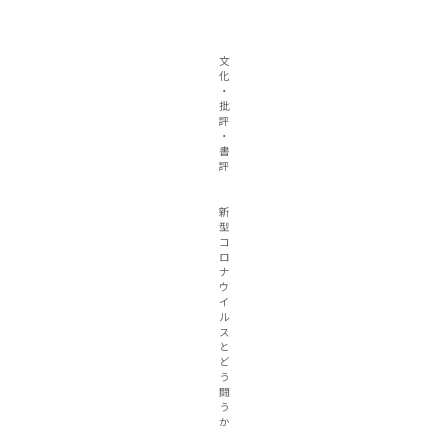
文
化
・
批
評
・
書
評
新
型
コ
ロ
ナ
ウ
イ
ル
ス
と
ど
う
闘
う
か