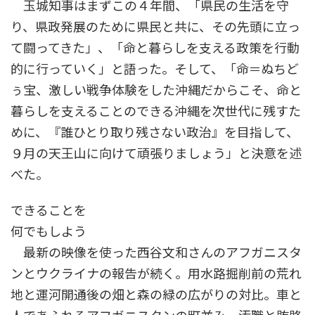
玉城知事はまずこの４年間、「県民の生活を守
り、県政発展のために県民と共に、その先頭に立っ
て闘ってきた」、「命と暮らしを支える政策を行動
的に行っていく」と語った。そして、「命＝ぬちど
ぅ宝、激しい戦争体験をした沖縄だからこそ、命と
暮らしを支えることのできる沖縄を次世代に残すた
めに、『誰ひとり取り残さない政治』を目指して、
９月の天王山に向けて頑張りましょう」と決意を述
べた。
できることを
何でもしよう
最新の映像を使った西谷文和さんのアフガニスタ
ンとウクライナの報告が続く。用水路掘削前の荒れ
地と運河開通後の畑と森の緑の広がりの対比。車と