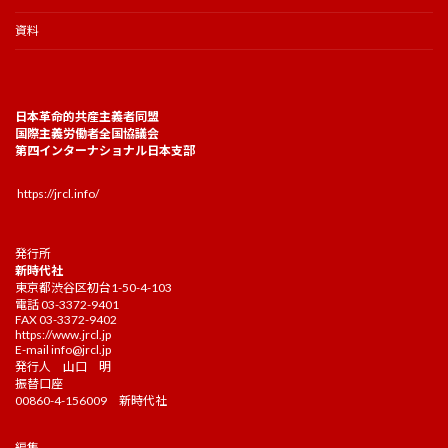
資料
日本革命的共産主義者同盟
国際主義労働者全国協議会
第四インターナショナル日本支部
https://jrcl.info/
発行所
新時代社
東京都渋谷区初台1-50-4-103
電話 03-3372-9401
FAX 03-3372-9402
https://www.jrcl.jp
E-mail
info@jrcl.jp
発行人 山口 明
振替口座
00860-4-156009 新時代社
編集