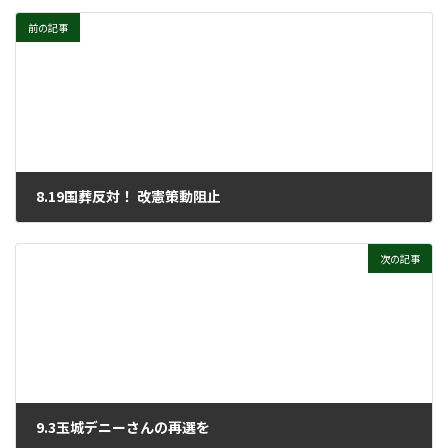
前の記事
8.19国葬反対！ 改憲策動阻止
2022年8月31日
次の記事
9.3玉城デニーさんの再選を