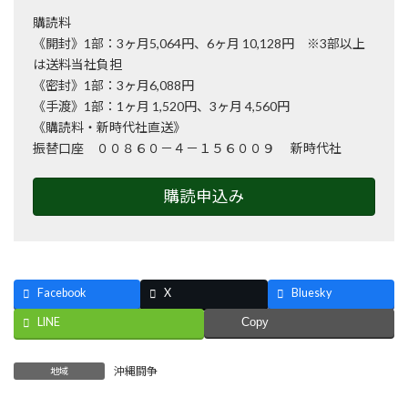
購読料
《開封》1部：3ヶ月5,064円、6ヶ月 10,128円 ※3部以上
は送料当社負担
《密封》1部：3ヶ月6,088円
《手渡》1部：1ヶ月 1,520円、3ヶ月 4,560円
《購読料・新時代社直送》
振替口座 ００８６０－４－１５６００９ 新時代社
購読申込み
Facebook
X
Bluesky
LINE
Copy
沖縄闘争
地域