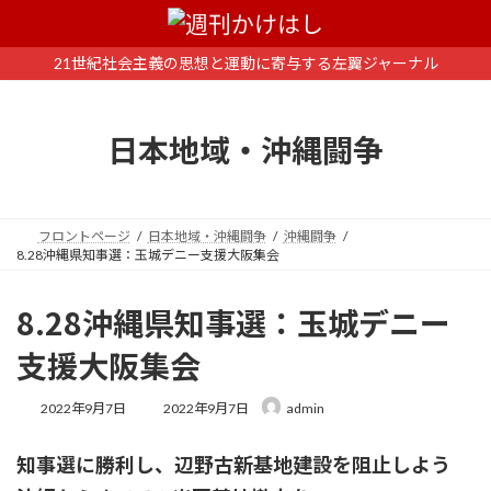
コ
ナ
ン
ビ
テ
ゲ
21世紀社会主義の思想と運動に寄与する左翼ジャーナル
ン
ー
ツ
シ
へ
ョ
日本地域・沖縄闘争
ス
ン
キ
に
ッ
移
プ
動
フロントページ
日本地域・沖縄闘争
沖縄闘争
8.28沖縄県知事選：玉城デニー支援大阪集会
8.28沖縄県知事選：玉城デニー
支援大阪集会
最
2022年9月7日
2022年9月7日
admin
終
更
知事選に勝利し、辺野古新基地建設を阻止しよう
新
日