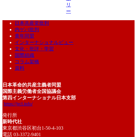
リ
ー
日本共産党批判
内ゲバ批判
青年同盟
インターナショナルビュー
文化・批評・学習
国際組織
コラム架橋
資料
日本革命的共産主義者同盟
国際主義労働者全国協議会
第四インターナショナル日本支部
https://jrcl.info/
発行所
新時代社
東京都渋谷区初台1-50-4-103
電話 03-3372-9401