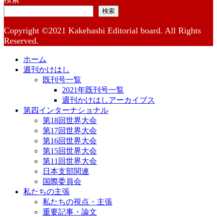
検索
Copyright ©2021 Kakehashi Editorial board. All Rights
Reserved.
ホーム
週刊かけはし
既刊号一覧
2021年既刊号一覧
週刊かけはしアーカイブス
第四インターナショナル
第18回世界大会
第17回世界大会
第16回世界大会
第15回世界大会
第11回世界大会
日本支部関連
国際委員会
私たちの主張
私たちの視点・主張
重要記事・論文