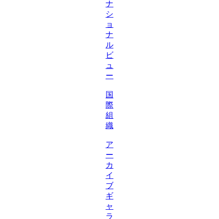
ナ
シ
ョ
ナ
ル
ビ
ュ
ー
国
際
組
織
ア
ー
カ
イ
ブ
ギ
ャ
ラ