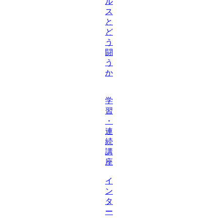
ル
ス
と
ど
う
闘
う
か
学
習
・
連
続
講
座
イ
ン
タ
ー