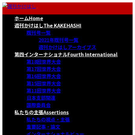
コ
ナ
ン
ビ
ホーム
Home
テ
ゲ
ン
ー
週刊かけはし
The KAKEHASHI
ツ
シ
既刊号一覧
へ
ョ
2021年既刊号一覧
ス
ン
週刊かけはしアーカイブス
キ
に
第四インターナショナル
Fourth International
ッ
移
第18回世界大会
プ
動
第17回世界大会
第16回世界大会
第15回世界大会
第11回世界大会
日本支部関連
国際委員会
私たちの主張
Assertions
私たちの視点・主張
重要記事・論文
インターナショナルビュー