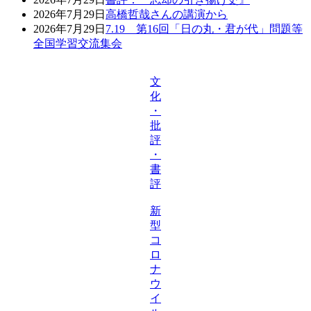
2026年7月29日
高橋哲哉さんの講演から
2026年7月29日
7.19 第16回「日の丸・君が代」問題等
全国学習交流集会
文
化
・
批
評
・
書
評
新
型
コ
ロ
ナ
ウ
イ