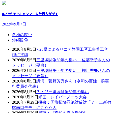
8.27新宿でミャンマー人数百人がデモ
2022年9月7日
各地の闘い
沖縄闘争
2026年8月5日
7.25県によるリニア静岡工区工事着工容
認に抗議
2026年8月5日
三里塚闘争60年の集い 佐藤幸子さんの
メッセージ（要旨）
2026年8月5日
三里塚闘争60年の集い 柳川秀夫さんの
メッセージ（要旨）
2026年8月5日
講演 菅野芳秀さん（令和の百姓一揆実
行委員会代表）
2026年8月5日
７・25三里塚闘争60年の集い
2026年7月29日
米国 レイバーノーツ大会
2026年7月29日
投書：国旗損壊罪絶対反対「７・11新宿
駅南口デモ」に２００人
2026年7月29日
書評：『忘却の引き揚げ史』