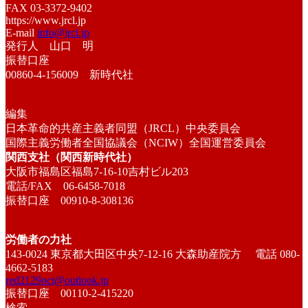
FAX 03-3372-9402
https://www.jrcl.jp
E-mail
info@jrcl.jp
発行人 山口 明
振替口座
00860-4-156009 新時代社
編集
日本革命的共産主義者同盟（JRCL）中央委員会
国際主義労働者全国協議会（NCIW）全国運営委員会
関西支社（関西新時代社）
大阪市福島区福島7-16-10吉村ビル203
電話/FAX 06-6458-7018
振替口座 00910-8-308136
労働者の力社
143-0024 東京都大田区中央7-12-16 大森助産院方 電話 080-
4662-5183
red2129oct@outlook.jp
振替口座 00110-2-415220
検索