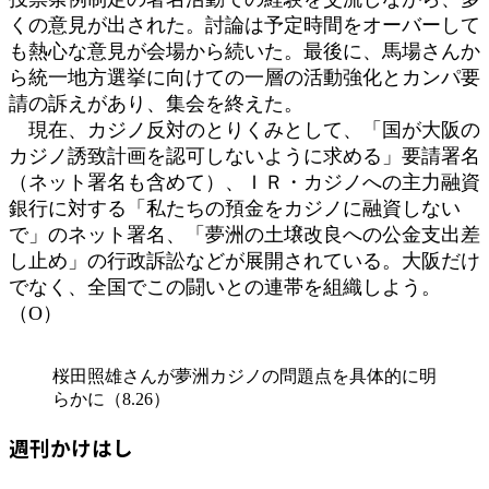
くの意見が出された。討論は予定時間をオーバーして
も熱心な意見が会場から続いた。最後に、馬場さんか
ら統一地方選挙に向けての一層の活動強化とカンパ要
請の訴えがあり、集会を終えた。
現在、カジノ反対のとりくみとして、「国が大阪の
カジノ誘致計画を認可しないように求める」要請署名
（ネット署名も含めて）、ＩＲ・カジノへの主力融資
銀行に対する「私たちの預金をカジノに融資しない
で」のネット署名、「夢洲の土壌改良への公金支出差
し止め」の行政訴訟などが展開されている。大阪だけ
でなく、全国でこの闘いとの連帯を組織しよう。
（О）
桜田照雄さんが夢洲カジノの問題点を具体的に明
らかに（8.26）
週刊かけはし