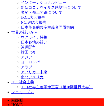
インターナショナルビュー
新型コロナウイルス感染症について
尖閣・領土問題について
JRCL大会報告
NCIW総会報告
日本革命的共産主義者同盟規約
世界の闘いから
ウクライナ特集
日本各地の闘い
沖縄闘争
韓国は今
アジア
ヨーロッパ
アラブ
アフリカ・中東
南北アメリカ
エコ社会主義
エコ社会主義革命宣言〈第18回世界大会〉
フェミニズム
MENU
HOME