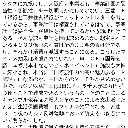
ックスに丸投げし、大阪府も事業者も『事業計画の妥
当性・客観性』を一切明らかにしていない。三菱ＵＦ
Ｊ銀行と三井住友銀行がコミットメントレターを出し
ているから、事業計画は精査されているはずで、事業
計画は妥当性・客観性を持っているという論理だけで
ある。そんな認可申請を国は認めるのか。想定されて
いる４９３３億円の利益はそのまま客の負け分であ
り、それだけ消費が減退することになる。こうしたマ
イナス効果は考慮されていない。ＭＩＣＥ（国際会
議、国際見本市などのビジネスイベント）施設も大幅
に縮小され、本当に『国際競争力の高い魅力あるＩＲ
施設』になるのか。中国からのＶＩＰ客が見込めない
中で、カジノ収益計画は1日に４万５千人が15万円ず
つ使うことで達成できるというもの。そのことによる
ギャンブル依存症の増大とそのことによる支出増（た
とえば生活保護費増）もマイナス効果となる」と述
べ、今後のカジノ反対運動において訴えるべき点につ
いて明らかにした。
続いて、大阪港で働く港湾労働者の立場から、国分