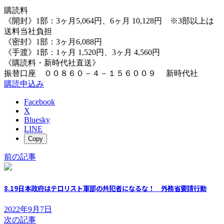
購読料
《開封》1部：3ヶ月5,064円、6ヶ月 10,128円 ※3部以上は
送料当社負担
《密封》1部：3ヶ月6,088円
《手渡》1部：1ヶ月 1,520円、3ヶ月 4,560円
《購読料・新時代社直送》
振替口座 ００８６０－４－１５６００９ 新時代社
購読申込み
Facebook
X
Bluesky
LINE
Copy
前の記事
8.19日本政府はテロリスト軍部の共犯者になるな！ 外務省要請行動
2022年9月7日
次の記事