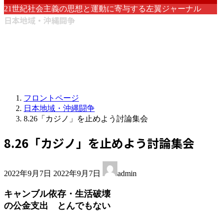
21世紀社会主義の思想と運動に寄与する左翼ジャーナル
日本地域・沖縄闘争
フロントページ
日本地域・沖縄闘争
8.26「カジノ」を止めよう討論集会
8.26「カジノ」を止めよう討論集会
最
2022年9月7日
2022年9月7日
admin
終
更
キャンブル依存・生活破壊
新
の公金支出 とんでもない
日
時