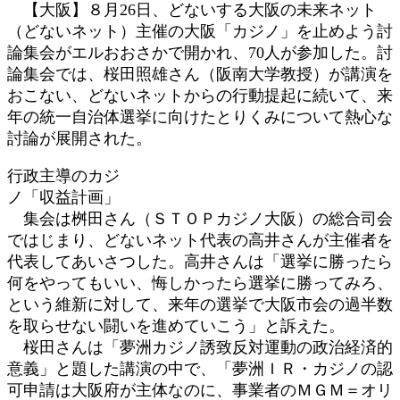
【大阪】８月26日、どないする大阪の未来ネット
:
（どないネット）主催の大阪「カジノ」を止めよう討
論集会がエルおおさかで開かれ、70人が参加した。討
論集会では、桜田照雄さん（阪南大学教授）が講演を
おこない、どないネットからの行動提起に続いて、来
年の統一自治体選挙に向けたとりくみについて熱心な
討論が展開された。
行政主導のカジ
ノ「収益計画」
集会は桝田さん（ＳＴＯＰカジノ大阪）の総合司会
ではじまり、どないネット代表の高井さんが主催者を
代表してあいさつした。高井さんは「選挙に勝ったら
何をやってもいい、悔しかったら選挙に勝ってみろ、
という維新に対して、来年の選挙で大阪市会の過半数
を取らせない闘いを進めていこう」と訴えた。
桜田さんは「夢洲カジノ誘致反対運動の政治経済的
意義」と題した講演の中で、「夢洲ＩＲ・カジノの認
可申請は大阪府が主体なのに、事業者のＭＧＭ＝オリ