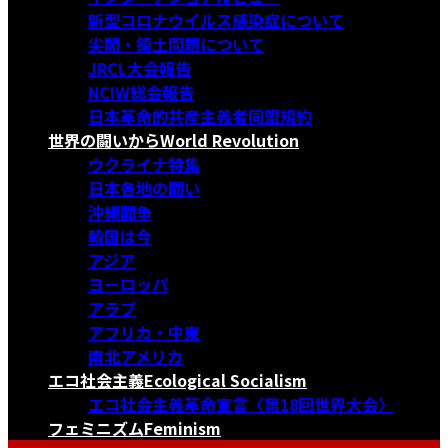
新型コロナウイルス感染症について
尖閣・領土問題について
JRCL大会報告
NCIW総会報告
日本革命的共産主義者同盟規約
世界の闘いから
World Revolution
ウクライナ特集
日本各地の闘い
沖縄闘争
韓国は今
アジア
ヨーロッパ
アラブ
アフリカ・中東
南北アメリカ
エコ社会主義
Ecological Socialism
エコ社会主義革命宣言〈第18回世界大会〉
フェミニズム
Feminism