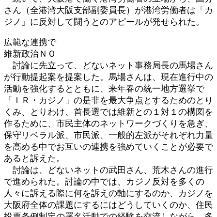
さん（全港湾大阪支部副委員長）が港湾労働者は「カ
ジノ」に反対して闘うとのアピールが発せられた。
広範な連携で
維新政治ＮＯ
討論に先立って、どないネット事務局長の馬場さん
が行動提起案を提案した。馬場さんは、現在進行中の
活動を強化するとともに、来年春の統一地方選挙で
「ＩＲ・カジノ」の是非を最大争点とするためのとり
くみ、とりわけ、首長選では維新との１対１の構図を
作るために、市民主体のネットワークづくりを急ぎ、
保守リベラル派、市民派、一般的左派がそれぞれ力量
を高める中でお互いの連携を強めていくことが必要で
あると訴えた。
討論は、どないネットの武田さん、荒木さんの進行
で進められた。討論の中では、カジノ反対を多くの
人々に訴える際に何を訴えの軸にするのか、カジノを
大阪府全体の課題にするにはどうしていくのか、住民
投票条例制定の署名活動での経験を交流しながら、多