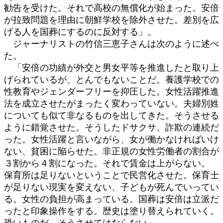
勧告を受けた。それで高校の無償化が始まった。安倍
が拉致問題を理由に朝鮮学校を除外させた。差別を広
げる人を国葬にするのに反対する」。
ジャーナリストの竹信三恵子さんは次のように述べ
た。
「安倍の功績が外交と男女平等を推進したと取り上
げられているが、とんでもないことだ。養護学校での
性教育やジェンダーフリーを抑圧した。女性活躍推進
法を成立させたがまったく変わっていない。夫婦別姓
についても似て非なるものを出してきた。そうさせる
ように錯覚させた。そうしたドサクサ、詐欺の連続だ
った。女性活躍と言いながら、女が働かなければいけ
ない、貧困に陥らせた。非正規の女性労働者の割合が
３割から４割になった。それで賃金は上がらない。
保育所は足りないということで民営化させた。保育士
が足りない現実を変えない、子どもが死んでいってい
る。女性の負担が高まっている。国葬は安倍は立派だ
ったと印象操作をする。歴史は塗り替えられていく。
恐いものだ。そうさせてはならない」。