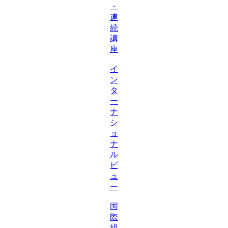
・
連
続
講
座
イ
ン
タ
ー
ナ
シ
ョ
ナ
ル
ビ
ュ
ー
国
際
組