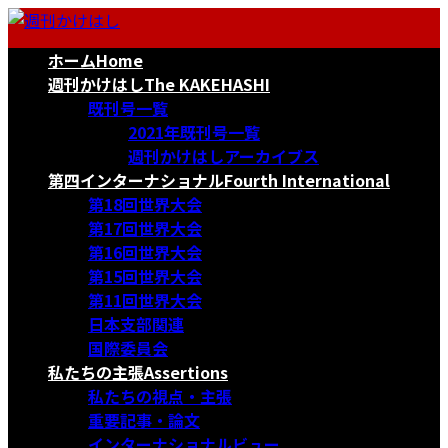
コ
ナ
ン
ビ
ホーム
Home
テ
ゲ
ン
ー
週刊かけはし
The KAKEHASHI
ツ
シ
既刊号一覧
へ
ョ
2021年既刊号一覧
ス
ン
週刊かけはしアーカイブス
キ
に
第四インターナショナル
Fourth International
ッ
移
第18回世界大会
プ
動
第17回世界大会
第16回世界大会
第15回世界大会
第11回世界大会
日本支部関連
国際委員会
私たちの主張
Assertions
私たちの視点・主張
重要記事・論文
インターナショナルビュー