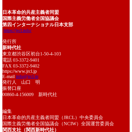
日本革命的共産主義者同盟
国際主義労働者全国協議会
第四インターナショナル日本支部
https://jrcl.info/
発行所
新時代社
東京都渋谷区初台1-50-4-103
電話 03-3372-9401
FAX 03-3372-9402
https://www.jrcl.jp
E-mail
info@jrcl.jp
発行人 山口 明
振替口座
00860-4-156009 新時代社
編集
日本革命的共産主義者同盟（JRCL）中央委員会
国際主義労働者全国協議会（NCIW）全国運営委員会
関西支社（関西新時代社）