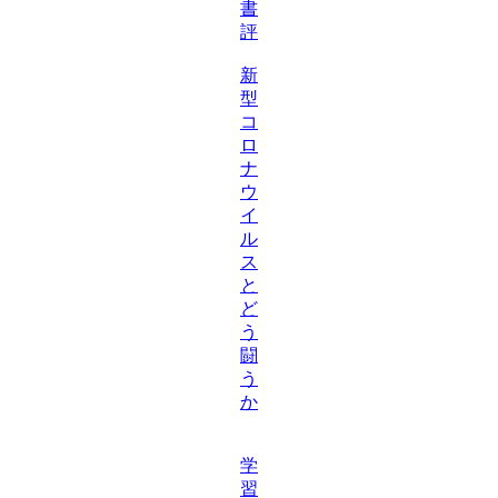
書
評
新
型
コ
ロ
ナ
ウ
イ
ル
ス
と
ど
う
闘
う
か
学
習