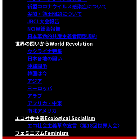
新型コロナウイルス感染症について
尖閣・領土問題について
JRCL大会報告
NCIW総会報告
日本革命的共産主義者同盟規約
世界の闘いから
World Revolution
ウクライナ特集
日本各地の闘い
沖縄闘争
韓国は今
アジア
ヨーロッパ
アラブ
アフリカ・中東
南北アメリカ
エコ社会主義
Ecological Socialism
エコ社会主義革命宣言〈第18回世界大会〉
フェミニズム
Feminism