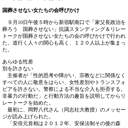
更
国葬させない女たちの会呼びかけ
新
日
９月10日午後５時から新宿駅南口で「家父長政治を
時
葬ろう 国葬させない」抗議スタンディング＆リレー
:
トークが国葬させない女たちの会の呼びかけで行われ
た。道行く人々の関心も高く、１２０人以上が集まっ
た。
あらゆる性差
別を許さない
主催者が「性的思考や障がい、宗教などに関係なく
すべての人に敬意をはらい、女性差別やトランスフォ
ビアを許さない。警察による不当な介入も拒否する。
非暴力の行動だ」と行動方法の趣旨を説明してからリ
レートークを始めた。
最初に、岡野八代さん（同志社大教授）のメッセー
ジが読み上げられた。
「安倍元首相は２０１２年、安保法制その後の森