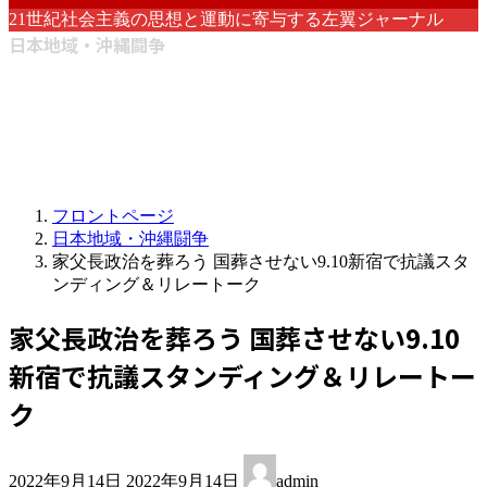
21世紀社会主義の思想と運動に寄与する左翼ジャーナル
日本地域・沖縄闘争
フロントページ
日本地域・沖縄闘争
家父長政治を葬ろう 国葬させない9.10新宿で抗議スタ
ンディング＆リレートーク
家父長政治を葬ろう 国葬させない9.10
新宿で抗議スタンディング＆リレートー
ク
最
2022年9月14日
2022年9月14日
admin
終