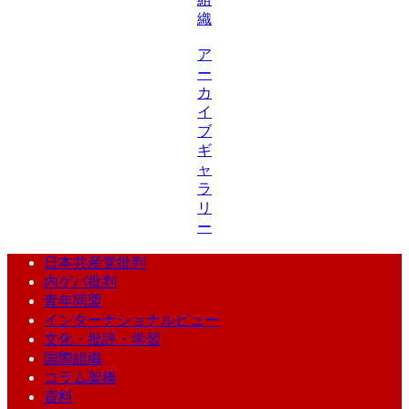
織
ア
ー
カ
イ
ブ
ギ
ャ
ラ
リ
ー
日本共産党批判
内ゲバ批判
青年同盟
インターナショナルビュー
文化・批評・学習
国際組織
コラム架橋
資料