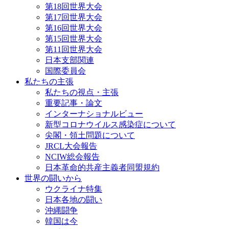
第18回世界大会
第17回世界大会
第16回世界大会
第15回世界大会
第11回世界大会
日本支部関連
国際委員会
私たちの主張
私たちの視点・主張
重要記事・論文
インターナショナルビュー
新型コロナウイルス感染症について
尖閣・領土問題について
JRCL大会報告
NCIW総会報告
日本革命的共産主義者同盟規約
世界の闘いから
ウクライナ特集
日本各地の闘い
沖縄闘争
韓国は今