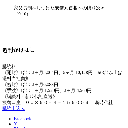
家父長制押しつけた安倍元首相への憤り次々
（9.10）
週刊かけはし
購読料
《開封》1部：3ヶ月5,064円、6ヶ月 10,128円 ※3部以上は
送料当社負担
《密封》1部：3ヶ月6,088円
《手渡》1部：1ヶ月 1,520円、3ヶ月 4,560円
《購読料・新時代社直送》
振替口座 ００８６０－４－１５６００９ 新時代社
購読申込み
Facebook
X