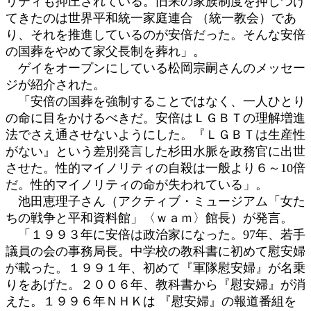
リティも抑圧されている。旧来の家族制度を押しつけ
てきたのは世界平和統一家庭連合 （統一教会）であ
り、それを推進しているのが安倍だった。そんな安倍
の国葬をやめて家父長制を葬れ」。
ゲイをオープンにしている松岡宗嗣さんのメッセー
ジが紹介された。
「安倍の国葬を強制することではなく、一人ひとり
の命に目をかけるべきだ。安倍はＬＧＢＴの理解増進
法でさえ通させないようにした。『ＬＧＢＴは生産性
がない』という差別発言した杉田水脈を政務官に出世
させた。性的マイノリティの自殺は一般より６～10倍
だ。性的マイノリティの命が失われている」。
池田恵理子さん（アクティブ・ミュージアム「女た
ちの戦争と平和資料館」〈ｗａｍ〉館長）が発言。
「１９９３年に安倍は政治家になった。97年、若手
議員の会の事務局長。中学校の教科書に初めて慰安婦
が載った。１９９１年、初めて『軍隊慰安婦』が名乗
りをあげた。２００６年、教科書から『慰安婦』が消
えた。１９９６年ＮＨＫは 『慰安婦』の報道番組を