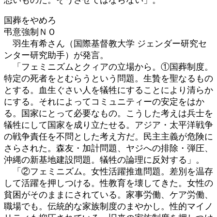
国葬をやめろ
弔意強制ＮＯ
羽生有希さん（国際基督教大学 ジェンダー研究セ
ンター研究助手）が発言。
「フェミニズムとクィアの立場から。①国葬制度。
特定の死者をとむらうという問題。生贄を聖なるもの
とする。血生ぐさい人を犠牲にすることにより清らか
にする。それによってコミュニティーの安定をはか
る。国家にとって必要なもの。こうした考えは兵士を
犠牲にして国家を成り立たせる。アジア・太平洋戦争
の戦争責任を不問とした考え方だ。民主主義が危険に
さらされた。森友・加計問題、ヤジへの排除・弾圧、
沖縄の新基地建設問題。犠牲の論理に反対する」。
「②フェミニズム。女性活躍推進問題。差別を温存
して活躍を押しつける。性教育を壊してきた。女性の
貧困がそのままにされている。家事労働、ケア労働、
職場でも。伝統的な家族制度のまやかし。性的マイノ