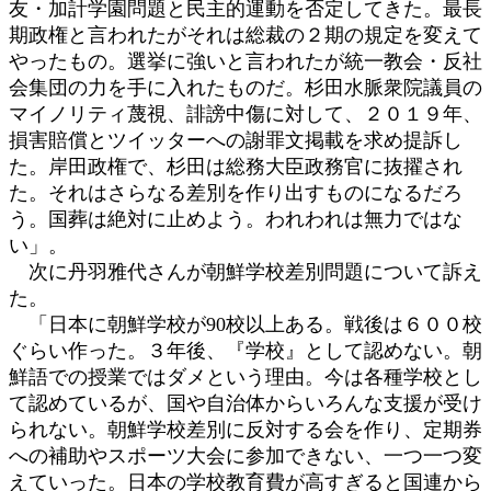
友・加計学園問題と民主的運動を否定してきた。最長
期政権と言われたがそれは総裁の２期の規定を変えて
やったもの。選挙に強いと言われたが統一教会・反社
会集団の力を手に入れたものだ。杉田水脈衆院議員の
マイノリティ蔑視、誹謗中傷に対して、２０１９年、
損害賠償とツイッターへの謝罪文掲載を求め提訴し
た。岸田政権で、杉田は総務大臣政務官に抜擢され
た。それはさらなる差別を作り出すものになるだろ
う。国葬は絶対に止めよう。われわれは無力ではな
い」。
次に丹羽雅代さんが朝鮮学校差別問題について訴え
た。
「日本に朝鮮学校が90校以上ある。戦後は６００校
ぐらい作った。３年後、『学校』として認めない。朝
鮮語での授業ではダメという理由。今は各種学校とし
て認めているが、国や自治体からいろんな支援が受け
られない。朝鮮学校差別に反対する会を作り、定期券
への補助やスポーツ大会に参加できない、一つ一つ変
えていった。日本の学校教育費が高すぎると国連から