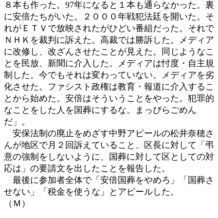
８本も作った。97年になると１本も通らなかった。裏
に安倍たちがいた。２０００年戦犯法廷を開いた。そ
れがＥＴＶで放映されたがひどい番組だった。それで
ＮＨＫを裁判に訴えた。高裁では勝訴した。メディア
に改修し、改ざんさせたことが見えた。同じようなこ
とを民放、新聞に介入した。メディアは忖度・自主規
制した。今でもそれは変わっていない。メディアを劣
化させた。ファシスト政権は教育・報道に介入するこ
とから始めた。安倍はそういうことをやった。犯罪的
なことをした人を国葬にするな。まっぴらごめん
だ」。
安保法制の廃止をめざす中野アピールの松井奈穂さ
んが地区で月２回訴えていること、区長に対して「弔
意の強制をしないように、国葬に対して区としての対
応は」の要請文を出したことを報告した。
最後に参加者全体で「安倍国葬をやめろ」「国葬さ
せない」「税金を使うな」とアピールした。
（Ｍ）