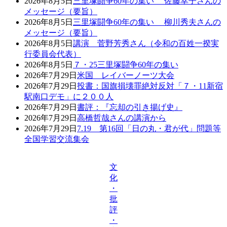
2026年8月5日
三里塚闘争60年の集い 佐藤幸子さんの
メッセージ（要旨）
2026年8月5日
三里塚闘争60年の集い 柳川秀夫さんの
メッセージ（要旨）
2026年8月5日
講演 菅野芳秀さん（令和の百姓一揆実
行委員会代表）
2026年8月5日
７・25三里塚闘争60年の集い
2026年7月29日
米国 レイバーノーツ大会
2026年7月29日
投書：国旗損壊罪絶対反対「７・11新宿
駅南口デモ」に２００人
2026年7月29日
書評：『忘却の引き揚げ史』
2026年7月29日
高橋哲哉さんの講演から
2026年7月29日
7.19 第16回「日の丸・君が代」問題等
全国学習交流集会
文
化
・
批
評
・