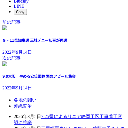
Bluesky
LINE
Copy
前の記事
９・11県知事選 玉城デニー知事が再選
2022年9月14日
次の記事
9.9大阪 やめろ安倍国葬 緊急アピール集会
2022年9月14日
各地の闘い
沖縄闘争
2026年8月5日
7.25県によるリニア静岡工区工事着工容
認に抗議