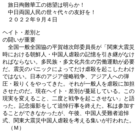
旅日殉難華工の徳望は明らか！
中日両国人民の世々代々の友好を！
２０２２年９月４日
ヘイト・差別と
の闘いが重要
全国一般全国協の平賀雄次郎委員長が「関東大震災
時における朝鮮人・中国人虐殺の記憶を引き継がなけ
ればならない。多民族・多文化共生の労働運動が必要
だ。震災のパニックによってだけ虐殺を起こしたわけ
ではない。日本のアジア侵略戦争、アジア人への弾
圧・殺りくをやってきた。それが一般人を虐殺に加担
させたのだ。現在ヘイト・差別が蔓延している。この
現実を変えること、二度と戦争を起こさせない」と語
った。記念撮影をして追悼行事を終えた。私は参加す
ることができなかったが、午後、中国人受難者追悼
式、関東大震災中国人虐殺を考える集いが行われた。
（Ｍ）