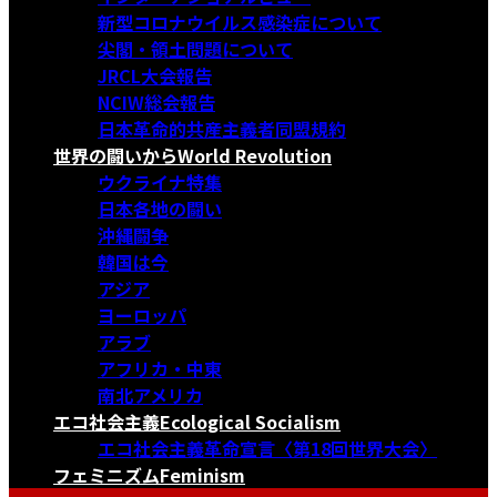
新型コロナウイルス感染症について
尖閣・領土問題について
JRCL大会報告
NCIW総会報告
日本革命的共産主義者同盟規約
世界の闘いから
World Revolution
ウクライナ特集
日本各地の闘い
沖縄闘争
韓国は今
アジア
ヨーロッパ
アラブ
アフリカ・中東
南北アメリカ
エコ社会主義
Ecological Socialism
エコ社会主義革命宣言〈第18回世界大会〉
フェミニズム
Feminism