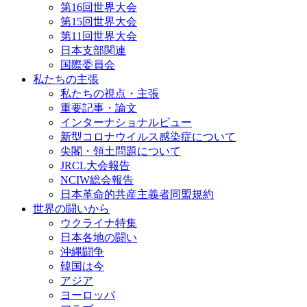
第16回世界大会
第15回世界大会
第11回世界大会
日本支部関連
国際委員会
私たちの主張
私たちの視点・主張
重要記事・論文
インターナショナルビュー
新型コロナウイルス感染症について
尖閣・領土問題について
JRCL大会報告
NCIW総会報告
日本革命的共産主義者同盟規約
世界の闘いから
ウクライナ特集
日本各地の闘い
沖縄闘争
韓国は今
アジア
ヨーロッパ