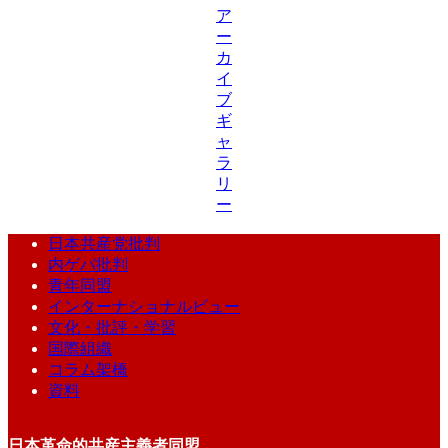
ア
ー
カ
イ
ブ
ギ
ャ
ラ
リ
ー
日本共産党批判
内ゲバ批判
青年同盟
インターナショナルビュー
文化・批評・学習
国際組織
コラム架橋
資料
日本革命的共産主義者同盟