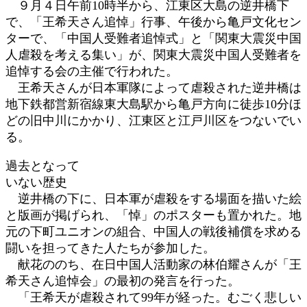
９月４日午前10時半から、江東区大島の逆井橋下
時
で、「王希天さん追悼」行事、午後から亀戸文化セン
:
ターで、「中国人受難者追悼式」と「関東大震災中国
人虐殺を考える集い」が、関東大震災中国人受難者を
追悼する会の主催で行われた。
王希天さんが日本軍隊によって虐殺された逆井橋は
地下鉄都営新宿線東大島駅から亀戸方向に徒歩10分ほ
どの旧中川にかかり、江東区と江戸川区をつないでい
る。
過去となって
いない歴史
逆井橋の下に、日本軍が虐殺をする場面を描いた絵
と版画が掲げられ、「悼」のポスターも置かれた。地
元の下町ユニオンの組合、中国人の戦後補償を求める
闘いを担ってきた人たちが参加した。
献花ののち、在日中国人活動家の林伯耀さんが「王
希天さん追悼会」の最初の発言を行った。
「王希天が虐殺されて99年が経った。むごく悲しい