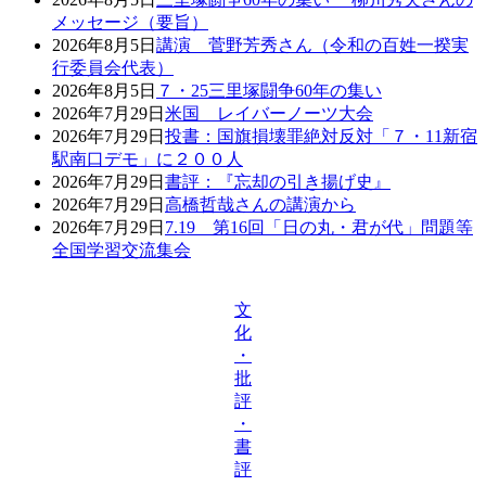
メッセージ（要旨）
2026年8月5日
講演 菅野芳秀さん（令和の百姓一揆実
行委員会代表）
2026年8月5日
７・25三里塚闘争60年の集い
2026年7月29日
米国 レイバーノーツ大会
2026年7月29日
投書：国旗損壊罪絶対反対「７・11新宿
駅南口デモ」に２００人
2026年7月29日
書評：『忘却の引き揚げ史』
2026年7月29日
高橋哲哉さんの講演から
2026年7月29日
7.19 第16回「日の丸・君が代」問題等
全国学習交流集会
文
化
・
批
評
・
書
評