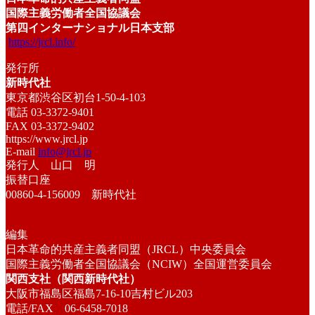
国際主義労働者全国協議会
第四インターナショナル日本支部
https://jrcl.info/
発行所
新時代社
東京都渋谷区初台1-50-4-103
電話 03-3372-9401
FAX 03-3372-9402
https://www.jrcl.jp
E-mail
info@jrcl.jp
発行人 山口 明
振替口座
00860-4-156009 新時代社
編集
日本革命的共産主義者同盟（JRCL）中央委員会
国際主義労働者全国協議会（NCIW）全国運営委員会
関西支社（関西新時代社）
大阪市福島区福島7-16-10吉村ビル203
電話/FAX 06-6458-7018