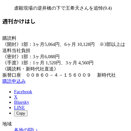
虐殺現場の逆井橋の下で王希天さんを追悼(9.4)
週刊かけはし
購読料
《開封》1部：3ヶ月5,064円、6ヶ月 10,128円 ※3部以上は
送料当社負担
《密封》1部：3ヶ月6,088円
《手渡》1部：1ヶ月 1,520円、3ヶ月 4,560円
《購読料・新時代社直送》
振替口座 ００８６０－４－１５６００９ 新時代社
購読申込み
Facebook
X
Bluesky
LINE
Copy
地域
各地の闘い