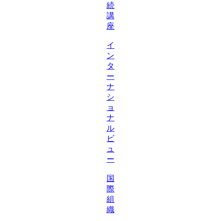
続
講
座
イ
ン
タ
ー
ナ
シ
ョ
ナ
ル
ビ
ュ
ー
国
際
組
織