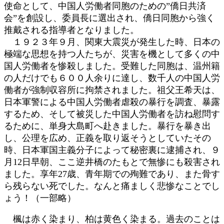
使命として、中国人労働者同胞のための”僑日共済
会”を創設し、委員長に選出され、僑日同胞から強く
推戴される指導者となりました。
１９２３年９月、関東大震災が発生した時、日本の
極端な思想を持つ人たちが、災害を機として多くの中
国人労働者を惨殺しました。受難した同胞は、温州籍
の人だけでも６００人余りに達し、数千人の中国人労
働者が強制収容所に拘禁されました。祖父王希天は、
日本軍警による中国人労働者虐殺の暴行を調査、暴露
するため、そして被災した中国人労働者を訪ね慰問す
るために、単身大島町へ赴きました。暴行を暴き出
し、公理を広め、正義を取り返そうとしていたその
時、日本軍国主義分子によって秘密裏に逮捕され、９
月12日早朝、ここ逆井橋のたもとで無惨にも殺害され
ました。享年27歳、青年期での殉難であり、また骨す
ら残らない死でした。なんと痛ましく悲惨なことでし
ょう！（一部略）
楓は赤く染まり、柏は黄色く染まる。過去のことは