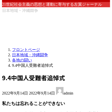
21世紀社会主義の思想と運動に寄与する左翼ジャーナル
日本地域・沖縄闘争
フロントページ
日本地域・沖縄闘争
各地の闘い
9.4中国人受難者追悼式
9.4中国人受難者追悼式
最
2022年9月14日
2022年9月14日
admin
終
更
私たちは忘れることができない
新
日