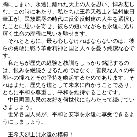
胸にしまい、永遠に離れた天上の人を思い、悼み悲し
む。この時にあたり、私たちは王希天烈士と温州旅日
華工が、民族屈辱の時代に反帝反封建の人生を選択し
たことに思いを寄せ、彼らの短いながらも永遠に光り
輝く生命の歴程に思いを馳せます。
それとともに、最も心しなければならないのは、彼
らの勇敢に戦う革命精神と国と人々を憂う純潔な心で
す。
私たちが歴史の経験と教訓をしっかり銘記するの
は、恨みを継続させるためではなく、善良な人々の平
和への憧れとその堅持を喚起するためであります。そ
れはまた、歴史を鑑として未来に向かうことであり、
ともに平和を尊重し、平和を維持することです。
中日両国人民の友好を何世代にもわたって続けてい
きましょう。
世界各国人民が、平和と安寧を永遠に享受できるよ
うにしましょう。
王希天烈士は永遠の模範！