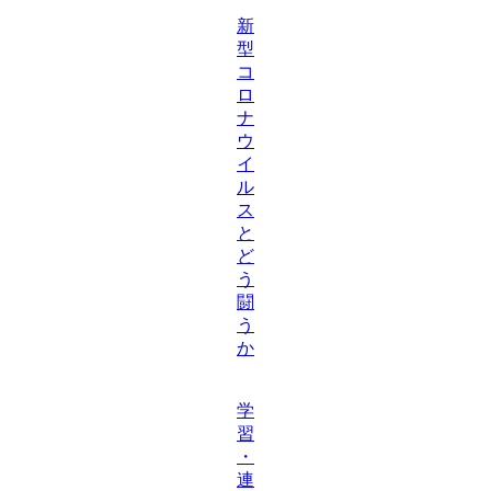
新
型
コ
ロ
ナ
ウ
イ
ル
ス
と
ど
う
闘
う
か
学
習
・
連