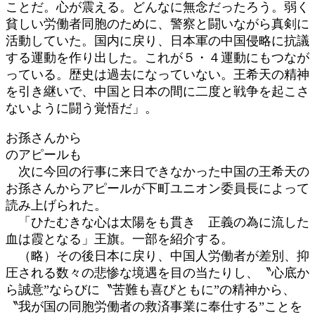
ことだ。心が震える。どんなに無念だったろう。弱く
貧しい労働者同胞のために、警察と闘いながら真剣に
活動していた。国内に戻り、日本軍の中国侵略に抗議
する運動を作り出した。これが５・４運動にもつなが
っている。歴史は過去になっていない。王希天の精神
を引き継いで、中国と日本の間に二度と戦争を起こさ
ないように闘う覚悟だ」。
お孫さんから
のアピールも
次に今回の行事に来日できなかった中国の王希天の
お孫さんからアピールが下町ユニオン委員長によって
読み上げられた。
「ひたむきな心は太陽をも貫き 正義の為に流した
血は霞となる」王旗。一部を紹介する。
（略）その後日本に戻り、中国人労働者が差別、抑
圧される数々の悲惨な境遇を目の当たりし、〝心底か
ら誠意”ならびに〝苦難も喜びともに”の精神から、
〝我が国の同胞労働者の救済事業に奉仕する”ことを