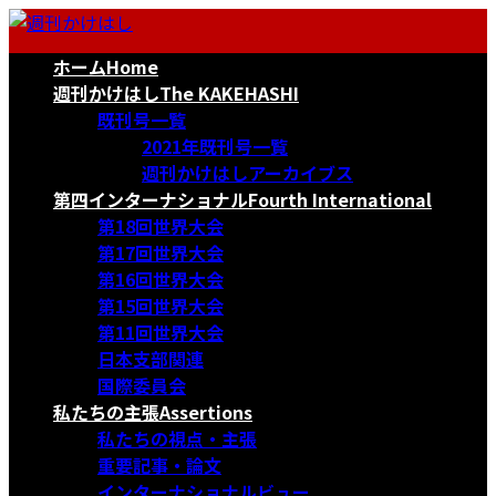
コ
ナ
ン
ビ
ホーム
Home
テ
ゲ
ン
ー
週刊かけはし
The KAKEHASHI
ツ
シ
既刊号一覧
へ
ョ
2021年既刊号一覧
ス
ン
週刊かけはしアーカイブス
キ
に
第四インターナショナル
Fourth International
ッ
移
第18回世界大会
プ
動
第17回世界大会
第16回世界大会
第15回世界大会
第11回世界大会
日本支部関連
国際委員会
私たちの主張
Assertions
私たちの視点・主張
重要記事・論文
インターナショナルビュー