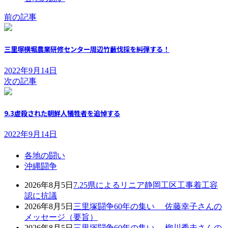
前の記事
三里塚横堀農業研修センター周辺竹藪伐採を糾弾する！
2022年9月14日
次の記事
9.3虐殺された朝鮮人犠牲者を追悼する
2022年9月14日
各地の闘い
沖縄闘争
2026年8月5日
7.25県によるリニア静岡工区工事着工容
認に抗議
2026年8月5日
三里塚闘争60年の集い 佐藤幸子さんの
メッセージ（要旨）
2026年8月5日
三里塚闘争60年の集い 柳川秀夫さんの